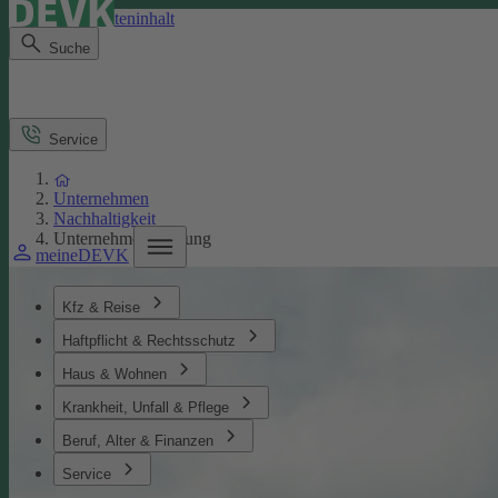
Direkt zum Seiteninhalt
Suche
Service
Unternehmen
Nachhaltigkeit
Unternehmensführung
meineDEVK
Kfz & Reise
Haftpflicht & Rechtsschutz
Haus & Wohnen
Krankheit, Unfall & Pflege
Beruf, Alter & Finanzen
Service