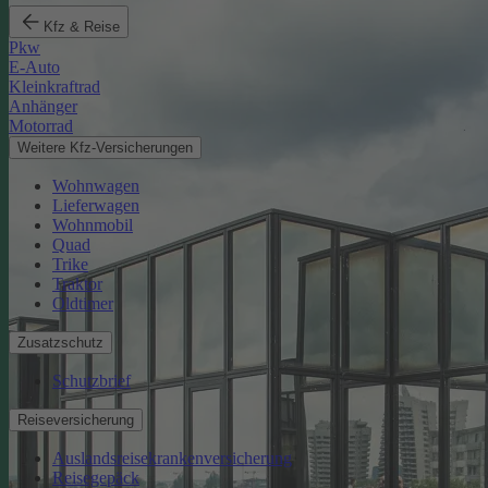
Kfz & Reise
Pkw
E-Auto
Kleinkraftrad
Anhänger
Motorrad
Weitere Kfz-Versicherungen
Wohnwagen
Lieferwagen
Wohnmobil
Quad
Trike
Traktor
Oldtimer
Zusatzschutz
Schutzbrief
Reiseversicherung
Auslandsreisekrankenversicherung
Reisegepäck