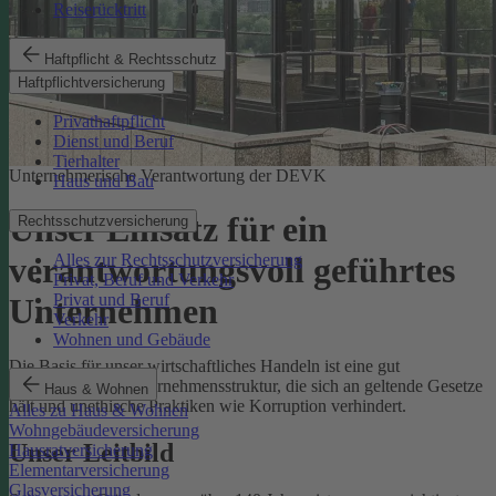
Reiserücktritt
Haftpflicht & Rechtsschutz
Haftpflichtversicherung
Privathaftpflicht
Dienst und Beruf
Tierhalter
Unternehmerische Verantwortung der DEVK
Haus und Bau
Unser Einsatz für ein
Rechtsschutzversicherung
Alles zur Rechtsschutzversicherung
verantwortungsvoll geführtes
Privat, Beruf und Verkehr
Privat und Beruf
Unternehmen
Verkehr
Wohnen und Gebäude
Die Basis für unser wirtschaftliches Handeln ist eine gut
funktionierende Unternehmensstruktur, die sich an geltende Gesetze
Haus & Wohnen
hält und unethische Praktiken wie Korruption verhindert.
Alles zu Haus & Wohnen
Wohngebäudeversicherung
Unser Leitbild
Hausratversicherung
Elementarversicherung
Glasversicherung