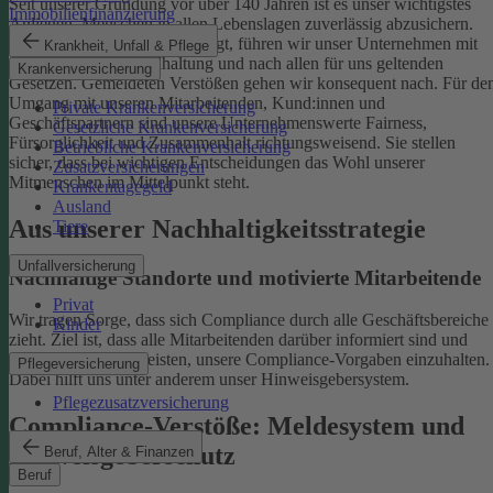
Seit unserer Gründung vor über 140 Jahren ist es unser wichtigstes
Immobilienfinanzierung
Anliegen, Menschen in allen Lebenslagen zuverlässig abzusichern.
Damit uns das weiterhin gelingt, führen wir unser Unternehmen mit
Krankheit, Unfall & Pflege
einer ethischen Grundhaltung und nach allen für uns geltenden
Krankenversicherung
Gesetzen. Gemeldeten Verstößen gehen wir konsequent nach.
Für de
Umgang mit unseren Mitarbeitenden, Kund:innen und
Private Krankenversicherung
Geschäftspartnern sind unsere Unternehmenswerte Fairness,
Gesetzliche Krankenversicherung
Fürsorglichkeit und Zusammenhalt richtungsweisend. Sie stellen
Betriebliche Krankenversicherung
sicher, dass bei wichtigen Entscheidungen das Wohl unserer
Zusatzversicherungen
Mitmenschen im Mittelpunkt steht.
Krankentagegeld
Ausland
Aus unserer Nachhaltigkeitsstrategie
Tiere
Unfallversicherung
Nachhaltige Standorte und motivierte Mitarbeitende
Privat
Wir tragen Sorge, dass sich Compliance durch alle Geschäftsbereiche
Kinder
zieht. Ziel ist, dass alle Mitarbeitenden darüber informiert sind und
einen Beitrag dazu leisten, unsere Compliance-Vorgaben einzuhalten.
Pflegeversicherung
Dabei hilft uns unter anderem unser Hinweisgebersystem.
Pflegezusatzversicherung
Compliance-Verstöße: Meldesystem und
Hinweisgeberschutz
Beruf, Alter & Finanzen
Beruf