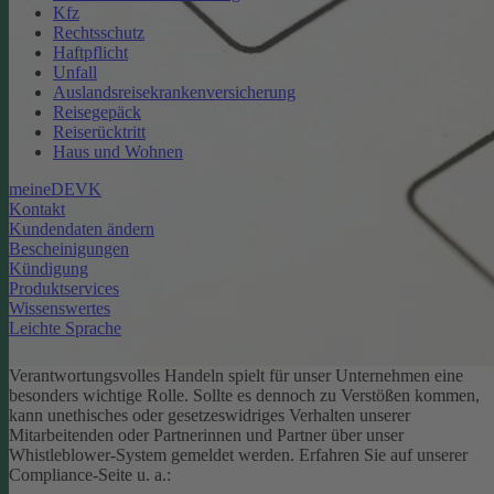
Kfz
Rechtsschutz
Haftpflicht
Unfall
Auslandsreisekrankenversicherung
Reisegepäck
Reiserücktritt
Haus und Wohnen
meineDEVK
Kontakt
Kundendaten ändern
Bescheinigungen
Kündigung
Produktservices
Wissenswertes
Leichte Sprache
Verantwortungsvolles Handeln spielt für unser Unternehmen eine
besonders wichtige Rolle. Sollte es dennoch zu Verstößen kommen,
kann unethisches oder gesetzeswidriges Verhalten unserer
Mitarbeitenden oder Partnerinnen und Partner über unser
Whistleblower-System gemeldet werden. Erfahren Sie auf unserer
Compliance-Seite u. a.: