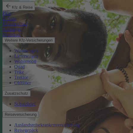
Kfz & Reise
Pkw
E-Auto
Kleinkraftrad
Anhänger
Motorrad
Weitere Kfz-Versicherungen
Wohnwagen
Lieferwagen
Wohnmobil
Quad
Trike
Traktor
Oldtimer
Zusatzschutz
Schutzbrief
Reiseversicherung
Auslandsreisekrankenversicherung
Reisegepäck