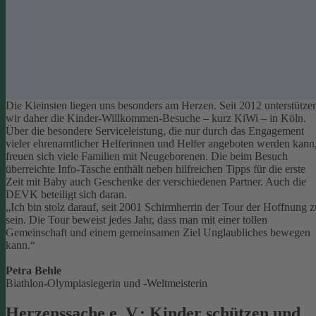
Die Kleinsten liegen uns besonders am Herzen. Seit 2012 unterstütze
wir daher die Kinder-Willkommen-Besuche – kurz KiWi – in Köln.
Über die besondere Serviceleistung, die nur durch das Engagement
vieler ehrenamtlicher Helferinnen und Helfer angeboten werden kann
freuen sich viele Familien mit Neugeborenen.
Die beim Besuch
überreichte Info-Tasche enthält neben hilfreichen Tipps für die erste
Zeit mit Baby auch Geschenke der verschiedenen Partner. Auch die
DEVK beteiligt sich daran.
„Ich bin stolz darauf, seit 2001 Schirmherrin der Tour der Hoffnung z
sein. Die Tour beweist jedes Jahr, dass man mit einer tollen
Gemeinschaft und einem gemeinsamen Ziel Unglaubliches bewegen
kann.“
Petra Behle
Biathlon-Olympiasiegerin und -Weltmeisterin
Herzenssache e. V.: Kinder schützen und