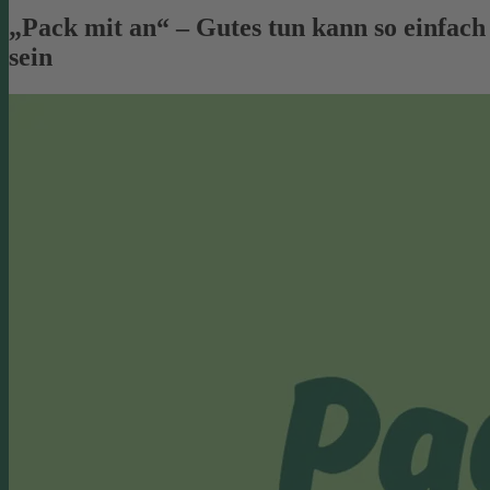
„Pack mit an“ – Gutes tun kann so einfach
sein