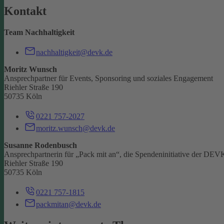
Kontakt
Team Nachhaltigkeit
nachhaltigkeit@devk.de
Moritz Wunsch
Ansprechpartner für Events, Sponsoring und soziales Engagement
Riehler Straße 190
50735 Köln
0221 757-2027
moritz.wunsch@devk.de
Susanne Rodenbusch
Ansprechpartnerin für „Pack mit an“, die Spendeninitiative der DEV
Riehler Straße 190
50735 Köln
0221 757-1815
packmitan@devk.de