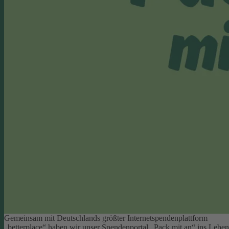
Gemeinsam mit Deutschlands größter Internetspendenplattform
„betterplace“ haben wir unser Spendenportal „Pack mit an“ ins Leben