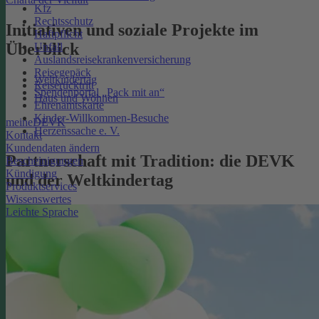
Kfz
Rechtsschutz
Initiativen und soziale Projekte im
Haftpflicht
Überblick
Unfall
Auslandsreisekrankenversicherung
Reisegepäck
Weltkindertag
Reiserücktritt
Spendenportal „Pack mit an“
Haus und Wohnen
Ehrenamtskarte
Kinder-Willkommen-Besuche
meineDEVK
Herzenssache e. V.
Kontakt
Kundendaten ändern
Partnerschaft mit Tradition: die DEVK
Bescheinigungen
Kündigung
und der Weltkindertag
Produktservices
Wissenswertes
Leichte Sprache