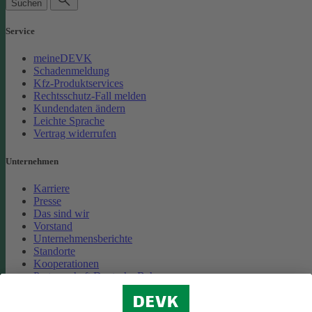
Suchen
Service
meineDEVK
Schadenmeldung
Kfz-Produktservices
Rechtsschutz-Fall melden
Kundendaten ändern
Leichte Sprache
Vertrag widerrufen
Unternehmen
Karriere
Presse
Das sind wir
Vorstand
Unternehmensberichte
Standorte
Kooperationen
Partnerschaft Deutsche Bahn
Nachhaltigkeit