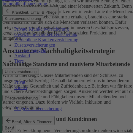
Damit uns das weiterhin gelingt, leisten wir unseren Beitrag zu einer
Immobilienfinanzierung
dauerhaft versicherbaren Welt und einer lebenswerten Zukunft. Denn
schützen wir das Klima, so schützen wir in erster Linie die Menschen
Krankheit, Unfall & Pflege
Um einen gesunden Lebensraum zu erhalten, braucht es eine starke
Krankenversicherung
Gemeinschaft, auf die sich die Menschen verlassen können. Dafür
treten wir ein – im Arbeitsalltag und in unseren Geschäftsprozessen,
Private Krankenversicherung
genauso wie außerhalb der DEVK in sozialen Projekten und
Gesetzliche Krankenversicherung
Initiativen.
Betriebliche Krankenversicherung
Zusatzversicherungen
Aus unserer Nachhaltigkeitsstrategie
Krankentagegeld
Ausland
Tiere
Nachhaltige Standorte und motivierte Mitarbeitende
Unfallversicherung
Wir sind überzeugt: Unsere Mitarbeitenden sind der Schlüssel zu
unserem Geschäftserfolg. Deshalb kümmern wir uns in besonderem
Privat
Maße um ihre Gesundheit und Zufriedenheit, z.B. indem wir für faire
Kinder
und sichere Arbeitsbedingungen sorgen.
Außerdem werden wir auf di
individuellen Talente und Fähigkeiten unserer Mitarbeitenden noch
Pflegeversicherung
stärker eingehen. Dazu fördern wir Vielfalt, Inklusion und
Gleichberechtigung.
Pflegezusatzversicherung
Begeisterte Mitglieder und Kund:innen
Beruf, Alter & Finanzen
Beruf
Bei der Entwicklung neuer Versicherungsprodukte denken wir sozial