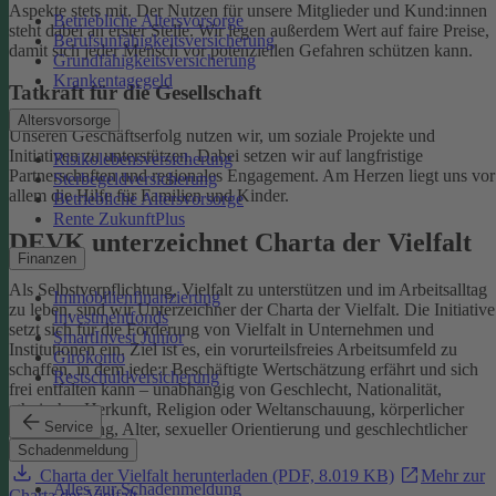
Aspekte stets mit. Der Nutzen für unsere Mitglieder und Kund:innen
Betriebliche Altersvorsorge
steht dabei an erster Stelle.
Wir legen außerdem Wert auf faire Preise,
Berufsunfähigkeitsversicherung
damit sich jeder Mensch vor potenziellen Gefahren schützen kann.
Grundfähigkeitsversicherung
Krankentagegeld
Tatkraft für die Gesellschaft
Altersvorsorge
Unseren Geschäftserfolg nutzen wir, um soziale Projekte und
Initiativen zu unterstützen. Dabei setzen wir auf langfristige
Risikolebensversicherung
Partnerschaften und regionales Engagement. Am Herzen liegt uns vor
Sterbegeldversicherung
allem die Hilfe für Familien und Kinder.
Betriebliche Altersvorsorge
Rente ZukunftPlus
DEVK unterzeichnet Charta der Vielfalt
Finanzen
Als Selbstverpflichtung, Vielfalt zu unterstützen und im Arbeitsalltag
Immobilienfinanzierung
zu leben, sind wir Unterzeichner der Charta der Vielfalt. Die Initiative
Investmentfonds
setzt sich für die Förderung von Vielfalt in Unternehmen und
SmartInvest Junior
Institutionen ein.
Ziel ist es, ein vorurteilsfreies Arbeitsumfeld zu
Girokonto
schaffen, in dem jede:r Beschäftigte Wertschätzung erfährt und sich
Restschuldversicherung
frei entfalten kann – unabhängig von Geschlecht, Nationalität,
ethnischer Herkunft, Religion oder Weltanschauung, körperlicher
Service
Einschränkung, Alter, sexueller Orientierung und geschlechtlicher
Identität.
Schadenmeldung
Charta der Vielfalt herunterladen (PDF, 8.019 KB)
Mehr zur
Alles zur Schadenmeldung
Charta der Vielfalt