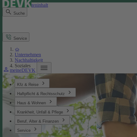
Direkt zum Seiteninhalt
Suche
Service
Unternehmen
Nachhaltigkeit
Soziales
meineDEVK
Kfz & Reise
Haftpflicht & Rechtsschutz
Haus & Wohnen
Krankheit, Unfall & Pflege
Beruf, Alter & Finanzen
Service