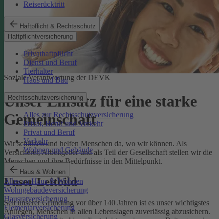
Reiserücktritt
Haftpflicht & Rechtsschutz
Haftpflichtversicherung
Privathaftpflicht
Dienst und Beruf
Tierhalter
Soziale Verantwortung der DEVK
Haus und Bau
Unser Einsatz für eine starke
Rechtsschutzversicherung
Alles zur Rechtsschutzversicherung
Gemeinschaft
Privat, Beruf und Verkehr
Privat und Beruf
Verkehr
Wir schützen und helfen Menschen da, wo wir können. Als
Wohnen und Gebäude
Versicherer, Arbeitgeber und als Teil der Gesellschaft stellen wir die
Menschen und ihre Bedürfnisse in den Mittelpunkt.
Haus & Wohnen
Unser Leitbild
Alles zu Haus & Wohnen
Wohngebäudeversicherung
Hausratversicherung
Seit unserer Gründung vor über 140 Jahren ist es unser wichtigstes
Elementarversicherung
Anliegen, Menschen in allen Lebenslagen zuverlässig abzusichern.
Glasversicherung