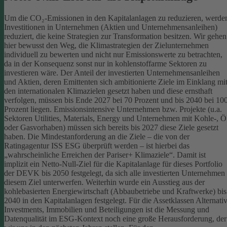
Um die CO₂-Emissionen in den Kapitalanlagen zu reduzieren, werde
Investitionen in Unternehmen (Aktien und Unternehmensanleihen)
reduziert, die keine Strategien zur Transformation besitzen. Wir gehen
hier bewusst den Weg, die Klimastrategien der Zielunternehmen
individuell zu bewerten und nicht nur Emissionswerte zu betrachten,
da in der Konsequenz sonst nur in kohlenstoffarme Sektoren zu
investieren wäre.
Der Anteil der investierten Unternehmensanleihen
und Aktien, deren Emittenten sich ambitionierte Ziele im Einklang mi
den internationalen Klimazielen gesetzt haben und diese ernsthaft
verfolgen, müssen bis Ende 2027 bei 70 Prozent und bis 2040 bei 10
Prozent liegen. Emissionsintensive Unternehmen bzw. Projekte (u.a.
Sektoren Utilities, Materials, Energy und Unternehmen mit Kohle-, Ö
oder Gasvorhaben) müssen sich bereits bis 2027 diese Ziele gesetzt
haben. Die Mindestanforderung an die Ziele – die von der
Ratingagentur ISS ESG überprüft werden – ist hierbei das
„wahrscheinliche Erreichen der Pariser+ Klimaziele“. Damit ist
implizit ein Netto-Null-Ziel für die Kapitalanlage für dieses Portfolio
der DEVK bis 2050 festgelegt, da sich alle investierten Unternehmen
diesem Ziel unterwerfen. Weiterhin wurde ein Ausstieg aus der
kohlebasierten Energiewirtschaft (Abbaubetriebe und Kraftwerke) bis
2040 in den Kapitalanlagen festgelegt.
Für die Assetklassen Alternati
Investments, Immobilien und Beteiligungen ist die Messung und
Datenqualität im ESG-Kontext noch eine große Herausforderung, der