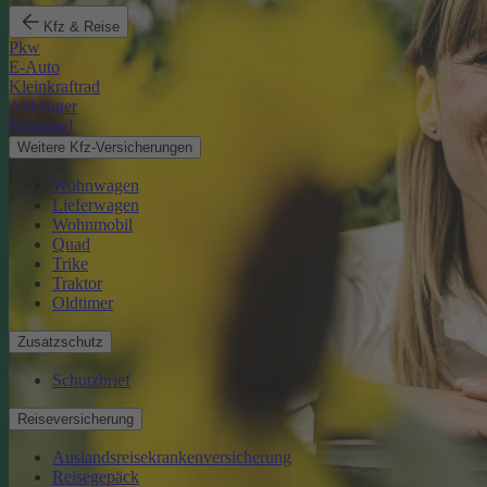
Kfz & Reise
Pkw
E-Auto
Kleinkraftrad
Anhänger
Motorrad
Weitere Kfz-Versicherungen
Wohnwagen
Lieferwagen
Wohnmobil
Quad
Trike
Traktor
Oldtimer
Zusatzschutz
Schutzbrief
Reiseversicherung
Auslandsreisekrankenversicherung
Reisegepäck