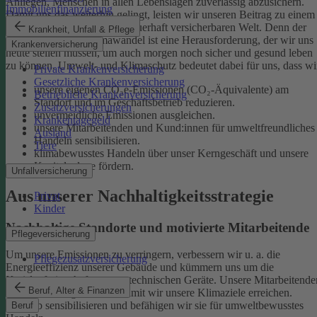
Anliegen, Menschen in allen Lebenslagen zuverlässig abzusichern.
Immobilienfinanzierung
Damit uns das weiterhin gelingt, leisten wir unseren Beitrag zu einem
gesunden Klima und einer dauerhaft versicherbaren Welt. Denn der
Krankheit, Unfall & Pflege
menschgemachte Klimawandel ist eine Herausforderung, der wir uns
Krankenversicherung
heute stellen müssen, um auch morgen noch sicher und gesund leben
zu können.
Umwelt- und Klimaschutz bedeutet dabei für uns, dass wi
Private Krankenversicherung
Gesetzliche Krankenversicherung
unsere eigenen CO₂e-Emissionen (CO₂-Äquivalente) am
Betriebliche Krankenversicherung
Standort und im Geschäftsbetrieb reduzieren.
Zusatzversicherungen
unvermeidliche Emissionen ausgleichen.
Krankentagegeld
unsere Mitarbeitenden und Kund:innen für umweltfreundliches
Ausland
Handeln sensibilisieren.
Tiere
klimabewusstes Handeln über unser Kerngeschäft und unsere
Kapitalanlage fördern.
Unfallversicherung
Aus unserer Nachhaltigkeitsstrategie
Privat
Kinder
Nachhaltige Standorte und motivierte Mitarbeitende
Pflegeversicherung
Um unsere Emissionen zu verringern, verbessern wir u. a. die
Pflegezusatzversicherung
Energieeffizienz unserer Gebäude und kümmern uns um die
Kreislaufwirtschaft unserer technischen Geräte.
Unsere Mitarbeitende
Beruf, Alter & Finanzen
sind ein wichtiger Hebel, damit wir unsere Klimaziele erreichen.
Deshalb sensibilisieren und befähigen wir sie für umweltbewusstes
Beruf