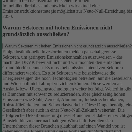
wir uns in den nächsten Jahren stellen. Für den
Immobiliendirektbestand entwickeln wir aktuell eine
Emissionsreduktionsstrategie möglichst zur Netto-Null-Erreichung bis
2050.
Warum Sektoren mit hohen Emissionen nicht
grundsätzlich ausschließen?
Warum Sektoren mit hohen Emissionen nicht grundsätzlich ausschließen?
Einige institutionelle Investor:innen meiden pauschal gewisse
Sektoren, um geringere Emissionskennzahlen auszuweisen – das
macht die DEVK bewusst nicht und wir möchten den einfachen
Grund hierfür nennen. Es muss bei emissionsintensiven Sektoren
differenziert werden. Es gibt Sektoren wie beispielsweise die
Energieerzeuger, die noch Technologien betreiben, auf die Gesellscha
und Wirtschaft nicht abrupt verzichten können. Diese werden als
Auslauf- bzw. Übergangstechnologien weiter benötigt.
Weiterhin gibt
es Branchen mit schwer zu reduzierenden, aber gleichzeitig hohen
Emissionen wie Stahl, Zement, Aluminium, Industriechemikalien,
Rohstofflieferketten und Schwerlastverkehr. Diese Dinge benötigt ein
Gesellschaft aber auch in einer Netto-Null-Zukunft weiterhin. Die
erfolgreiche Dekarbonisierung dieser Branchen ist daher ein wichtige
Baustein hin zu einer nachhaltigen Wirtschaft.
Bereiten sich
Unternehmen dieser Branchen glaubhaft auf einen Wandel vor, ist
daher auch die Finanzierung dieser Vorhaben für Wirtschaft und