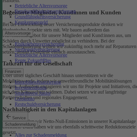
Handeln.
Betriebliche Altersvorsorge
Berufsunfähigkeitsversicherung
Begeisterte Mitglieder, Kundinnen und Kunden
Grundfähigkeitsversicherung
Krankentagegeld
Bei der Entwicklung neuer Versicherungsprodukte denken wir
ökologische Aspekte stets mit. Wir bauen außerdem das
Altersvorsorge
Präventionsangebot für unsere Mitglieder und Kund:innen aus, um
Schäden durch Unwetter möglichst zu verhindern.
Bei der
Risikolebensversicherung
Schadenregulierung wollen wir zukünftig noch mehr auf Reparaturen
Sterbegeldversicherung
setzen, anstatt Ersatzteile einfach auszutauschen.
Betriebliche Altersvorsorge
Rente ZukunftPlus
Tatkraft für die Gesellschaft
Finanzen
Über unser tägliches Geschäft hinaus unterstützen wir die
Mobilitätswende, indem wir umweltfreundliche Mobilitätslösungen
Immobilienfinanzierung
fördern. Außerdem engagieren wir uns für Projekte und Initiativen, di
Investmentfonds
sich dem Klimaschutz widmen. Dabei setzen wir auf langfristige
SmartInvest Junior
Partnerschaften und regionales Engagement.
Girokonto
Restschuldversicherung
Nachhaltigkeit in den Kapitalanlagen
Service
Bis 2050 wollen wir Netto-Null-Emissionen in unserer Kapitalanlage
Schadenmeldung
erreichen. Dazu haben wir uns ebenfalls schrittweise Reduktionsziele
gesetzt.
Alles zur Schadenmeldung