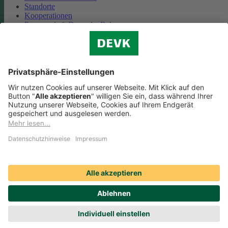
Standorte
Kooperationen
Partnerschaft Deutsche Bahn
Nachhaltigkeit
Cookie-Einstellungen
Datenschutz
Impressum
Streitbeilegung
Nutzungshinweise
EU-Transparenzverordnung
Compliance
Barrierefreiheit
Social Media Icons sowie Verlinkungen, die mit
gekennzeichnet
sind, führen auf externe Seiten. Die DEVK ist für die dortigen Inhalte
Nutzungsbedingungen und Datenschutzbestimmungen nicht
verantwortlich. Mehr dazu erfahren Sie unter
Datenschutz
.
© DEVK 2026