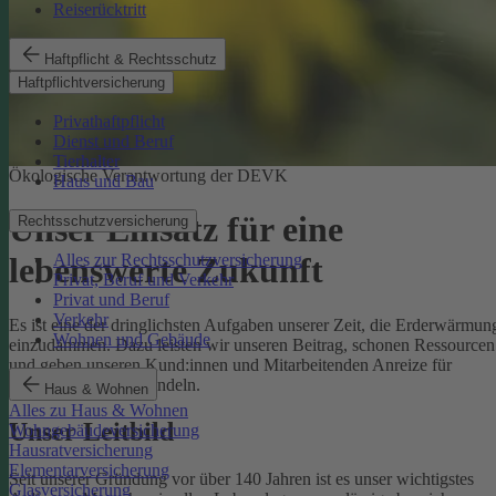
Reiserücktritt
Haftpflicht & Rechtsschutz
Haftpflichtversicherung
Privathaftpflicht
Dienst und Beruf
Tierhalter
Ökologische Verantwortung der DEVK
Haus und Bau
Unser Einsatz für eine
Rechtsschutzversicherung
Alles zur Rechtsschutzversicherung
lebenswerte Zukunft
Privat, Beruf und Verkehr
Privat und Beruf
Verkehr
Es ist eine der dringlichsten Aufgaben unserer Zeit, die Erderwärmun
Wohnen und Gebäude
einzudämmen. Dazu leisten wir unseren Beitrag, schonen Ressourcen
und geben unseren Kund:innen und Mitarbeitenden Anreize für
umweltbewusstes Handeln.
Haus & Wohnen
Alles zu Haus & Wohnen
Unser Leitbild
Wohngebäudeversicherung
Hausratversicherung
Elementarversicherung
Seit unserer Gründung vor über 140 Jahren ist es unser wichtigstes
Glasversicherung