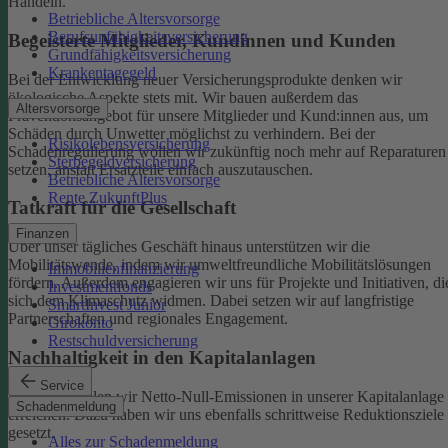
Handeln.
Betriebliche Altersvorsorge
Berufsunfähigkeitsversicherung
Begeisterte Mitglieder, Kundinnen und Kunden
Grundfähigkeitsversicherung
Krankentagegeld
Bei der Entwicklung neuer Versicherungsprodukte denken wir
ökologische Aspekte stets mit. Wir bauen außerdem das
Altersvorsorge
Präventionsangebot für unsere Mitglieder und Kund:innen aus, um
Schäden durch Unwetter möglichst zu verhindern.
Bei der
Risikolebensversicherung
Schadenregulierung wollen wir zukünftig noch mehr auf Reparaturen
Sterbegeldversicherung
setzen, anstatt Ersatzteile einfach auszutauschen.
Betriebliche Altersvorsorge
Rente ZukunftPlus
Tatkraft für die Gesellschaft
Finanzen
Über unser tägliches Geschäft hinaus unterstützen wir die
Mobilitätswende, indem wir umweltfreundliche Mobilitätslösungen
Immobilienfinanzierung
fördern. Außerdem engagieren wir uns für Projekte und Initiativen, di
Investmentfonds
sich dem Klimaschutz widmen. Dabei setzen wir auf langfristige
SmartInvest Junior
Partnerschaften und regionales Engagement.
Girokonto
Restschuldversicherung
Nachhaltigkeit in den Kapitalanlagen
Service
Bis 2050 wollen wir Netto-Null-Emissionen in unserer Kapitalanlage
Schadenmeldung
erreichen. Dazu haben wir uns ebenfalls schrittweise Reduktionsziele
gesetzt.
Alles zur Schadenmeldung