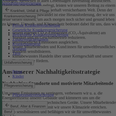
Anliegen, Menschen in allen Lebenslagen zuverlässig abzusichern.
Immobilienfinanzierung
Damit uns das weiterhin gelingt, leisten wir unseren Beitrag zu einem
gesunden Klima und einer dauerhaft versicherbaren Welt. Denn der
Krankheit, Unfall & Pflege
menschgemachte Klimawandel ist eine Herausforderung, der wir uns
Krankenversicherung
heute stellen müssen, um auch morgen noch sicher und gesund leben
zu können.
Umwelt- und Klimaschutz bedeutet dabei für uns, dass wi
Private Krankenversicherung
Gesetzliche Krankenversicherung
unsere eigenen CO₂e-Emissionen (CO₂-Äquivalente) am
Betriebliche Krankenversicherung
Standort und im Geschäftsbetrieb reduzieren.
Zusatzversicherungen
unvermeidliche Emissionen ausgleichen.
Krankentagegeld
unsere Mitarbeitenden und Kund:innen für umweltfreundliches
Ausland
Handeln sensibilisieren.
Tiere
klimabewusstes Handeln über unser Kerngeschäft und unsere
Kapitalanlage fördern.
Unfallversicherung
Aus unserer Nachhaltigkeitsstrategie
Privat
Kinder
Nachhaltige Standorte und motivierte Mitarbeitende
Pflegeversicherung
Um unsere Emissionen zu verringern, verbessern wir u. a. die
Pflegezusatzversicherung
Energieeffizienz unserer Gebäude und kümmern uns um die
Kreislaufwirtschaft unserer technischen Geräte.
Unsere Mitarbeitende
Beruf, Alter & Finanzen
sind ein wichtiger Hebel, damit wir unsere Klimaziele erreichen.
Deshalb sensibilisieren und befähigen wir sie für umweltbewusstes
Beruf