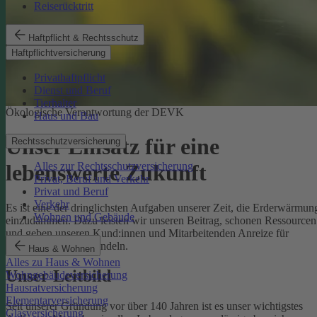
Reiserücktritt
Haftpflicht & Rechtsschutz
Haftpflichtversicherung
Privathaftpflicht
Dienst und Beruf
Tierhalter
Ökologische Verantwortung der DEVK
Haus und Bau
Unser Einsatz für eine
Rechtsschutzversicherung
Alles zur Rechtsschutzversicherung
lebenswerte Zukunft
Privat, Beruf und Verkehr
Privat und Beruf
Verkehr
Es ist eine der dringlichsten Aufgaben unserer Zeit, die Erderwärmun
Wohnen und Gebäude
einzudämmen. Dazu leisten wir unseren Beitrag, schonen Ressourcen
und geben unseren Kund:innen und Mitarbeitenden Anreize für
umweltbewusstes Handeln.
Haus & Wohnen
Alles zu Haus & Wohnen
Unser Leitbild
Wohngebäudeversicherung
Hausratversicherung
Elementarversicherung
Seit unserer Gründung vor über 140 Jahren ist es unser wichtigstes
Glasversicherung