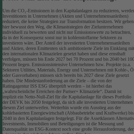
Um die CO₂-Emissionen in den Kapitalanlagen zu reduzieren, werde
Investitionen in Unternehmen (Aktien und Unternehmensanleihen)
reduziert, die keine Strategien zur Transformation besitzen. Wir gehen
hier bewusst den Weg, die Klimastrategien der Zielunternehmen
individuell zu bewerten und nicht nur Emissionswerte zu betrachten,
da in der Konsequenz sonst nur in kohlenstoffarme Sektoren zu
investieren wäre.
Der Anteil der investierten Unternehmensanleihen
und Aktien, deren Emittenten sich ambitionierte Ziele im Einklang mi
den internationalen Klimazielen gesetzt haben und diese ernsthaft
verfolgen, müssen bis Ende 2027 bei 70 Prozent und bis 2040 bei 10
Prozent liegen. Emissionsintensive Unternehmen bzw. Projekte (u.a.
Sektoren Utilities, Materials, Energy und Unternehmen mit Kohle-, Ö
oder Gasvorhaben) müssen sich bereits bis 2027 diese Ziele gesetzt
haben. Die Mindestanforderung an die Ziele – die von der
Ratingagentur ISS ESG überprüft werden – ist hierbei das
„wahrscheinliche Erreichen der Pariser+ Klimaziele“. Damit ist
implizit ein Netto-Null-Ziel für die Kapitalanlage für dieses Portfolio
der DEVK bis 2050 festgelegt, da sich alle investierten Unternehmen
diesem Ziel unterwerfen. Weiterhin wurde ein Ausstieg aus der
kohlebasierten Energiewirtschaft (Abbaubetriebe und Kraftwerke) bis
2040 in den Kapitalanlagen festgelegt.
Für die Assetklassen Alternati
Investments, Immobilien und Beteiligungen ist die Messung und
Datenqualität im ESG-Kontext noch eine große Herausforderung, der