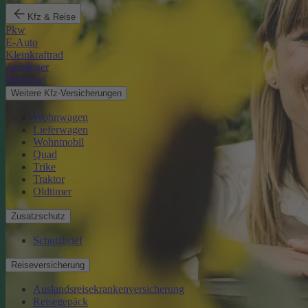
Kfz & Reise
Pkw
E-Auto
Kleinkraftrad
Anhänger
Motorrad
Weitere Kfz-Versicherungen
Wohnwagen
Lieferwagen
Wohnmobil
Quad
Trike
Traktor
Oldtimer
Zusatzschutz
Schutzbrief
Reiseversicherung
Auslandsreisekrankenversicherung
Reisegepäck