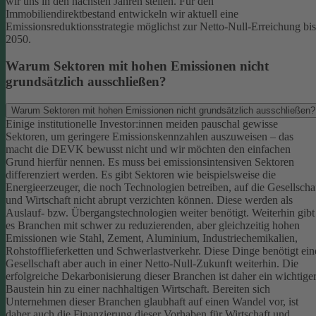
wir uns in den nächsten Jahren stellen. Für den
Immobiliendirektbestand entwickeln wir aktuell eine
Emissionsreduktionsstrategie möglichst zur Netto-Null-Erreichung bis
2050.
Warum Sektoren mit hohen Emissionen nicht
grundsätzlich ausschließen?
Warum Sektoren mit hohen Emissionen nicht grundsätzlich ausschließen?
Einige institutionelle Investor:innen meiden pauschal gewisse
Sektoren, um geringere Emissionskennzahlen auszuweisen – das
macht die DEVK bewusst nicht und wir möchten den einfachen
Grund hierfür nennen. Es muss bei emissionsintensiven Sektoren
differenziert werden. Es gibt Sektoren wie beispielsweise die
Energieerzeuger, die noch Technologien betreiben, auf die Gesellscha
und Wirtschaft nicht abrupt verzichten können. Diese werden als
Auslauf- bzw. Übergangstechnologien weiter benötigt.
Weiterhin gibt
es Branchen mit schwer zu reduzierenden, aber gleichzeitig hohen
Emissionen wie Stahl, Zement, Aluminium, Industriechemikalien,
Rohstofflieferketten und Schwerlastverkehr. Diese Dinge benötigt ein
Gesellschaft aber auch in einer Netto-Null-Zukunft weiterhin. Die
erfolgreiche Dekarbonisierung dieser Branchen ist daher ein wichtige
Baustein hin zu einer nachhaltigen Wirtschaft.
Bereiten sich
Unternehmen dieser Branchen glaubhaft auf einen Wandel vor, ist
daher auch die Finanzierung dieser Vorhaben für Wirtschaft und