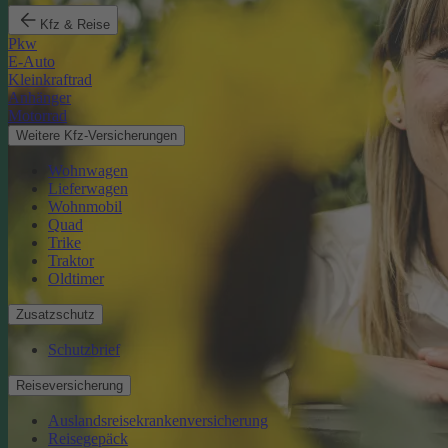
Kfz & Reise
Pkw
E-Auto
Kleinkraftrad
Anhänger
Motorrad
Weitere Kfz-Versicherungen
Wohnwagen
Lieferwagen
Wohnmobil
Quad
Trike
Traktor
Oldtimer
Zusatzschutz
Schutzbrief
Reiseversicherung
Auslandsreisekrankenversicherung
Reisegepäck