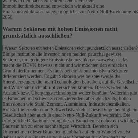
wir uns in den nächsten Jahren stellen. Für den
Immobiliendirektbestand entwickeln wir aktuell eine
Emissionsreduktionsstrategie möglichst zur Netto-Null-Erreichung bis
2050.
Warum Sektoren mit hohen Emissionen nicht
grundsätzlich ausschließen?
Warum Sektoren mit hohen Emissionen nicht grundsätzlich ausschließen?
Einige institutionelle Investor:innen meiden pauschal gewisse
Sektoren, um geringere Emissionskennzahlen auszuweisen – das
macht die DEVK bewusst nicht und wir möchten den einfachen
Grund hierfür nennen. Es muss bei emissionsintensiven Sektoren
differenziert werden. Es gibt Sektoren wie beispielsweise die
Energieerzeuger, die noch Technologien betreiben, auf die Gesellscha
und Wirtschaft nicht abrupt verzichten können. Diese werden als
Auslauf- bzw. Übergangstechnologien weiter benötigt.
Weiterhin gibt
es Branchen mit schwer zu reduzierenden, aber gleichzeitig hohen
Emissionen wie Stahl, Zement, Aluminium, Industriechemikalien,
Rohstofflieferketten und Schwerlastverkehr. Diese Dinge benötigt ein
Gesellschaft aber auch in einer Netto-Null-Zukunft weiterhin. Die
erfolgreiche Dekarbonisierung dieser Branchen ist daher ein wichtige
Baustein hin zu einer nachhaltigen Wirtschaft.
Bereiten sich
Unternehmen dieser Branchen glaubhaft auf einen Wandel vor, ist
daher auch die Finanzierung dieser Vorhaben für Wirtschaft und