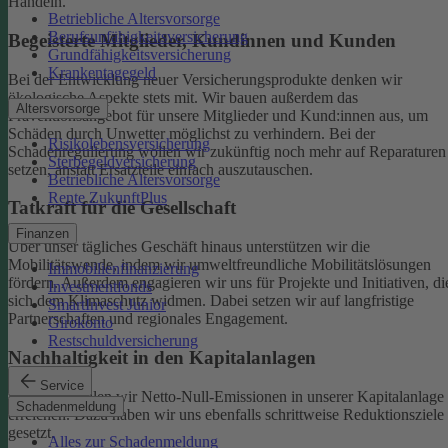
Handeln.
Betriebliche Altersvorsorge
Berufsunfähigkeitsversicherung
Begeisterte Mitglieder, Kundinnen und Kunden
Grundfähigkeitsversicherung
Krankentagegeld
Bei der Entwicklung neuer Versicherungsprodukte denken wir
ökologische Aspekte stets mit. Wir bauen außerdem das
Altersvorsorge
Präventionsangebot für unsere Mitglieder und Kund:innen aus, um
Schäden durch Unwetter möglichst zu verhindern.
Bei der
Risikolebensversicherung
Schadenregulierung wollen wir zukünftig noch mehr auf Reparaturen
Sterbegeldversicherung
setzen, anstatt Ersatzteile einfach auszutauschen.
Betriebliche Altersvorsorge
Rente ZukunftPlus
Tatkraft für die Gesellschaft
Finanzen
Über unser tägliches Geschäft hinaus unterstützen wir die
Mobilitätswende, indem wir umweltfreundliche Mobilitätslösungen
Immobilienfinanzierung
fördern. Außerdem engagieren wir uns für Projekte und Initiativen, di
Investmentfonds
sich dem Klimaschutz widmen. Dabei setzen wir auf langfristige
SmartInvest Junior
Partnerschaften und regionales Engagement.
Girokonto
Restschuldversicherung
Nachhaltigkeit in den Kapitalanlagen
Service
Bis 2050 wollen wir Netto-Null-Emissionen in unserer Kapitalanlage
Schadenmeldung
erreichen. Dazu haben wir uns ebenfalls schrittweise Reduktionsziele
gesetzt.
Alles zur Schadenmeldung