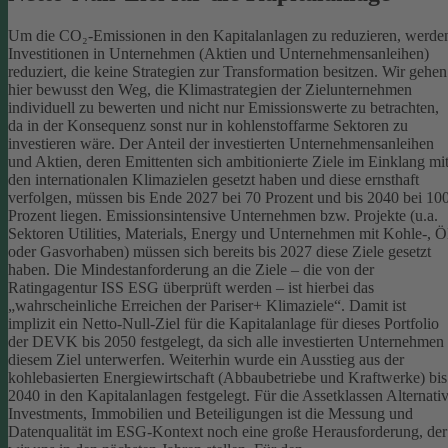
Um die CO₂-Emissionen in den Kapitalanlagen zu reduzieren, werde
Investitionen in Unternehmen (Aktien und Unternehmensanleihen)
reduziert, die keine Strategien zur Transformation besitzen. Wir gehen
hier bewusst den Weg, die Klimastrategien der Zielunternehmen
individuell zu bewerten und nicht nur Emissionswerte zu betrachten,
da in der Konsequenz sonst nur in kohlenstoffarme Sektoren zu
investieren wäre.
Der Anteil der investierten Unternehmensanleihen
und Aktien, deren Emittenten sich ambitionierte Ziele im Einklang mi
den internationalen Klimazielen gesetzt haben und diese ernsthaft
verfolgen, müssen bis Ende 2027 bei 70 Prozent und bis 2040 bei 10
Prozent liegen. Emissionsintensive Unternehmen bzw. Projekte (u.a.
Sektoren Utilities, Materials, Energy und Unternehmen mit Kohle-, Ö
oder Gasvorhaben) müssen sich bereits bis 2027 diese Ziele gesetzt
haben. Die Mindestanforderung an die Ziele – die von der
Ratingagentur ISS ESG überprüft werden – ist hierbei das
„wahrscheinliche Erreichen der Pariser+ Klimaziele“. Damit ist
implizit ein Netto-Null-Ziel für die Kapitalanlage für dieses Portfolio
der DEVK bis 2050 festgelegt, da sich alle investierten Unternehmen
diesem Ziel unterwerfen. Weiterhin wurde ein Ausstieg aus der
kohlebasierten Energiewirtschaft (Abbaubetriebe und Kraftwerke) bis
2040 in den Kapitalanlagen festgelegt.
Für die Assetklassen Alternati
Investments, Immobilien und Beteiligungen ist die Messung und
Datenqualität im ESG-Kontext noch eine große Herausforderung, der