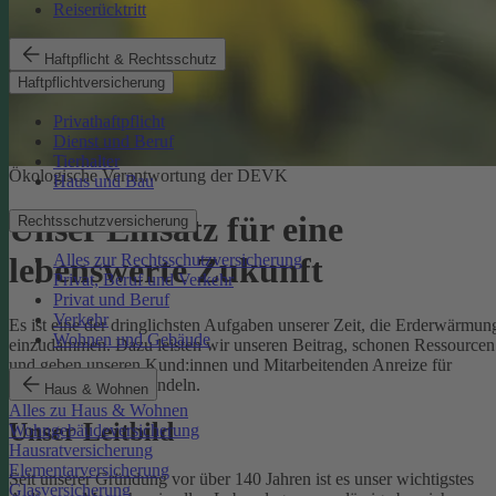
Reiserücktritt
Haftpflicht & Rechtsschutz
Haftpflichtversicherung
Privathaftpflicht
Dienst und Beruf
Tierhalter
Ökologische Verantwortung der DEVK
Haus und Bau
Unser Einsatz für eine
Rechtsschutzversicherung
Alles zur Rechtsschutzversicherung
lebenswerte Zukunft
Privat, Beruf und Verkehr
Privat und Beruf
Verkehr
Es ist eine der dringlichsten Aufgaben unserer Zeit, die Erderwärmun
Wohnen und Gebäude
einzudämmen. Dazu leisten wir unseren Beitrag, schonen Ressourcen
und geben unseren Kund:innen und Mitarbeitenden Anreize für
umweltbewusstes Handeln.
Haus & Wohnen
Alles zu Haus & Wohnen
Unser Leitbild
Wohngebäudeversicherung
Hausratversicherung
Elementarversicherung
Seit unserer Gründung vor über 140 Jahren ist es unser wichtigstes
Glasversicherung