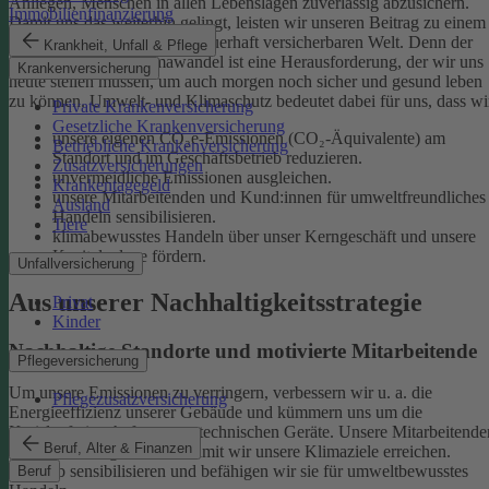
Anliegen, Menschen in allen Lebenslagen zuverlässig abzusichern.
Immobilienfinanzierung
Damit uns das weiterhin gelingt, leisten wir unseren Beitrag zu einem
gesunden Klima und einer dauerhaft versicherbaren Welt. Denn der
Krankheit, Unfall & Pflege
menschgemachte Klimawandel ist eine Herausforderung, der wir uns
Krankenversicherung
heute stellen müssen, um auch morgen noch sicher und gesund leben
zu können.
Umwelt- und Klimaschutz bedeutet dabei für uns, dass wi
Private Krankenversicherung
Gesetzliche Krankenversicherung
unsere eigenen CO₂e-Emissionen (CO₂-Äquivalente) am
Betriebliche Krankenversicherung
Standort und im Geschäftsbetrieb reduzieren.
Zusatzversicherungen
unvermeidliche Emissionen ausgleichen.
Krankentagegeld
unsere Mitarbeitenden und Kund:innen für umweltfreundliches
Ausland
Handeln sensibilisieren.
Tiere
klimabewusstes Handeln über unser Kerngeschäft und unsere
Kapitalanlage fördern.
Unfallversicherung
Aus unserer Nachhaltigkeitsstrategie
Privat
Kinder
Nachhaltige Standorte und motivierte Mitarbeitende
Pflegeversicherung
Um unsere Emissionen zu verringern, verbessern wir u. a. die
Pflegezusatzversicherung
Energieeffizienz unserer Gebäude und kümmern uns um die
Kreislaufwirtschaft unserer technischen Geräte.
Unsere Mitarbeitende
Beruf, Alter & Finanzen
sind ein wichtiger Hebel, damit wir unsere Klimaziele erreichen.
Deshalb sensibilisieren und befähigen wir sie für umweltbewusstes
Beruf