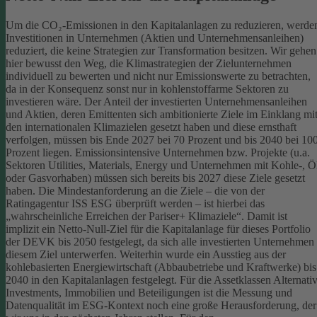
Um die CO₂-Emissionen in den Kapitalanlagen zu reduzieren, werde
Investitionen in Unternehmen (Aktien und Unternehmensanleihen)
reduziert, die keine Strategien zur Transformation besitzen. Wir gehen
hier bewusst den Weg, die Klimastrategien der Zielunternehmen
individuell zu bewerten und nicht nur Emissionswerte zu betrachten,
da in der Konsequenz sonst nur in kohlenstoffarme Sektoren zu
investieren wäre.
Der Anteil der investierten Unternehmensanleihen
und Aktien, deren Emittenten sich ambitionierte Ziele im Einklang mi
den internationalen Klimazielen gesetzt haben und diese ernsthaft
verfolgen, müssen bis Ende 2027 bei 70 Prozent und bis 2040 bei 10
Prozent liegen. Emissionsintensive Unternehmen bzw. Projekte (u.a.
Sektoren Utilities, Materials, Energy und Unternehmen mit Kohle-, Ö
oder Gasvorhaben) müssen sich bereits bis 2027 diese Ziele gesetzt
haben. Die Mindestanforderung an die Ziele – die von der
Ratingagentur ISS ESG überprüft werden – ist hierbei das
„wahrscheinliche Erreichen der Pariser+ Klimaziele“. Damit ist
implizit ein Netto-Null-Ziel für die Kapitalanlage für dieses Portfolio
der DEVK bis 2050 festgelegt, da sich alle investierten Unternehmen
diesem Ziel unterwerfen. Weiterhin wurde ein Ausstieg aus der
kohlebasierten Energiewirtschaft (Abbaubetriebe und Kraftwerke) bis
2040 in den Kapitalanlagen festgelegt.
Für die Assetklassen Alternati
Investments, Immobilien und Beteiligungen ist die Messung und
Datenqualität im ESG-Kontext noch eine große Herausforderung, der