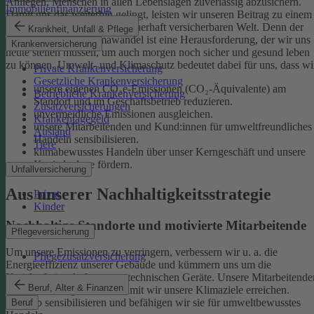
Anliegen, Menschen in allen Lebenslagen zuverlässig abzusichern.
Immobilienfinanzierung
Damit uns das weiterhin gelingt, leisten wir unseren Beitrag zu einem
gesunden Klima und einer dauerhaft versicherbaren Welt. Denn der
Krankheit, Unfall & Pflege
menschgemachte Klimawandel ist eine Herausforderung, der wir uns
Krankenversicherung
heute stellen müssen, um auch morgen noch sicher und gesund leben
zu können.
Umwelt- und Klimaschutz bedeutet dabei für uns, dass wi
Private Krankenversicherung
Gesetzliche Krankenversicherung
unsere eigenen CO₂e-Emissionen (CO₂-Äquivalente) am
Betriebliche Krankenversicherung
Standort und im Geschäftsbetrieb reduzieren.
Zusatzversicherungen
unvermeidliche Emissionen ausgleichen.
Krankentagegeld
unsere Mitarbeitenden und Kund:innen für umweltfreundliches
Ausland
Handeln sensibilisieren.
Tiere
klimabewusstes Handeln über unser Kerngeschäft und unsere
Kapitalanlage fördern.
Unfallversicherung
Aus unserer Nachhaltigkeitsstrategie
Privat
Kinder
Nachhaltige Standorte und motivierte Mitarbeitende
Pflegeversicherung
Um unsere Emissionen zu verringern, verbessern wir u. a. die
Pflegezusatzversicherung
Energieeffizienz unserer Gebäude und kümmern uns um die
Kreislaufwirtschaft unserer technischen Geräte.
Unsere Mitarbeitende
Beruf, Alter & Finanzen
sind ein wichtiger Hebel, damit wir unsere Klimaziele erreichen.
Deshalb sensibilisieren und befähigen wir sie für umweltbewusstes
Beruf