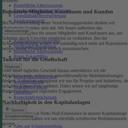
Handeln.
Betriebliche Altersvorsorge
Berufsunfähigkeitsversicherung
Begeisterte Mitglieder, Kundinnen und Kunden
Grundfähigkeitsversicherung
Krankentagegeld
Bei der Entwicklung neuer Versicherungsprodukte denken wir
ökologische Aspekte stets mit. Wir bauen außerdem das
Altersvorsorge
Präventionsangebot für unsere Mitglieder und Kund:innen aus, um
Schäden durch Unwetter möglichst zu verhindern.
Bei der
Risikolebensversicherung
Schadenregulierung wollen wir zukünftig noch mehr auf Reparaturen
Sterbegeldversicherung
setzen, anstatt Ersatzteile einfach auszutauschen.
Betriebliche Altersvorsorge
Rente ZukunftPlus
Tatkraft für die Gesellschaft
Finanzen
Über unser tägliches Geschäft hinaus unterstützen wir die
Mobilitätswende, indem wir umweltfreundliche Mobilitätslösungen
Immobilienfinanzierung
fördern. Außerdem engagieren wir uns für Projekte und Initiativen, di
Investmentfonds
sich dem Klimaschutz widmen. Dabei setzen wir auf langfristige
SmartInvest Junior
Partnerschaften und regionales Engagement.
Girokonto
Restschuldversicherung
Nachhaltigkeit in den Kapitalanlagen
Service
Bis 2050 wollen wir Netto-Null-Emissionen in unserer Kapitalanlage
Schadenmeldung
erreichen. Dazu haben wir uns ebenfalls schrittweise Reduktionsziele
gesetzt.
Alles zur Schadenmeldung