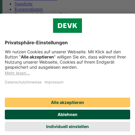
Standorte
Kooperationen
Partnerschaft Deutsche Bahn
Nachhaltigkeit
Cookie-Einstellungen
Datenschutz
Impressum
Streitbeilegung
Nutzungshinweise
EU-Transparenzverordnung
Compliance
Barrierefreiheit
Social Media Icons sowie Verlinkungen, die mit
gekennzeichnet
sind, führen auf externe Seiten. Die DEVK ist für die dortigen Inhalte
Nutzungsbedingungen und Datenschutzbestimmungen nicht
verantwortlich. Mehr dazu erfahren Sie unter
Datenschutz
.
© DEVK 2026