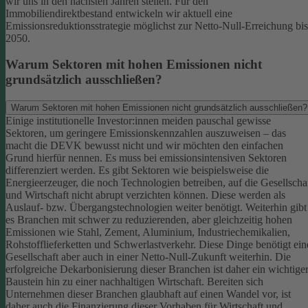
wir uns in den nächsten Jahren stellen. Für den
Immobiliendirektbestand entwickeln wir aktuell eine
Emissionsreduktionsstrategie möglichst zur Netto-Null-Erreichung bis
2050.
Warum Sektoren mit hohen Emissionen nicht
grundsätzlich ausschließen?
Warum Sektoren mit hohen Emissionen nicht grundsätzlich ausschließen?
Einige institutionelle Investor:innen meiden pauschal gewisse
Sektoren, um geringere Emissionskennzahlen auszuweisen – das
macht die DEVK bewusst nicht und wir möchten den einfachen
Grund hierfür nennen. Es muss bei emissionsintensiven Sektoren
differenziert werden. Es gibt Sektoren wie beispielsweise die
Energieerzeuger, die noch Technologien betreiben, auf die Gesellscha
und Wirtschaft nicht abrupt verzichten können. Diese werden als
Auslauf- bzw. Übergangstechnologien weiter benötigt.
Weiterhin gibt
es Branchen mit schwer zu reduzierenden, aber gleichzeitig hohen
Emissionen wie Stahl, Zement, Aluminium, Industriechemikalien,
Rohstofflieferketten und Schwerlastverkehr. Diese Dinge benötigt ein
Gesellschaft aber auch in einer Netto-Null-Zukunft weiterhin. Die
erfolgreiche Dekarbonisierung dieser Branchen ist daher ein wichtige
Baustein hin zu einer nachhaltigen Wirtschaft.
Bereiten sich
Unternehmen dieser Branchen glaubhaft auf einen Wandel vor, ist
daher auch die Finanzierung dieser Vorhaben für Wirtschaft und