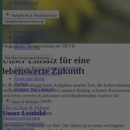
Reiserücktritt
Haftpflicht & Rechtsschutz
Haftpflichtversicherung
Privathaftpflicht
Dienst und Beruf
Tierhalter
Ökologische Verantwortung der DEVK
Haus und Bau
Unser Einsatz für eine
Rechtsschutzversicherung
Alles zur Rechtsschutzversicherung
lebenswerte Zukunft
Privat, Beruf und Verkehr
Privat und Beruf
Verkehr
Es ist eine der dringlichsten Aufgaben unserer Zeit, die Erderwärmun
Wohnen und Gebäude
einzudämmen. Dazu leisten wir unseren Beitrag, schonen Ressourcen
und geben unseren Kund:innen und Mitarbeitenden Anreize für
umweltbewusstes Handeln.
Haus & Wohnen
Alles zu Haus & Wohnen
Unser Leitbild
Wohngebäudeversicherung
Hausratversicherung
Elementarversicherung
Seit unserer Gründung vor über 140 Jahren ist es unser wichtigstes
Glasversicherung