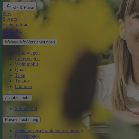
Kfz & Reise
Pkw
E-Auto
Kleinkraftrad
Anhänger
Motorrad
Weitere Kfz-Versicherungen
Wohnwagen
Lieferwagen
Wohnmobil
Quad
Trike
Traktor
Oldtimer
Zusatzschutz
Schutzbrief
Reiseversicherung
Auslandsreisekrankenversicherung
Reisegepäck