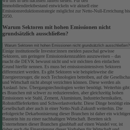
wir uns in den nächsten Jahren stellen. Für den
Immobiliendirektbestand entwickeln wir aktuell eine
Emissionsreduktionsstrategie möglichst zur Netto-Null-Erreichung bis
2050.
Warum Sektoren mit hohen Emissionen nicht
grundsätzlich ausschließen?
Warum Sektoren mit hohen Emissionen nicht grundsätzlich ausschließen?
Einige institutionelle Investor:innen meiden pauschal gewisse
Sektoren, um geringere Emissionskennzahlen auszuweisen – das
macht die DEVK bewusst nicht und wir möchten den einfachen
Grund hierfür nennen. Es muss bei emissionsintensiven Sektoren
differenziert werden. Es gibt Sektoren wie beispielsweise die
Energieerzeuger, die noch Technologien betreiben, auf die Gesellscha
und Wirtschaft nicht abrupt verzichten können. Diese werden als
Auslauf- bzw. Übergangstechnologien weiter benötigt.
Weiterhin gibt
es Branchen mit schwer zu reduzierenden, aber gleichzeitig hohen
Emissionen wie Stahl, Zement, Aluminium, Industriechemikalien,
Rohstofflieferketten und Schwerlastverkehr. Diese Dinge benötigt ein
Gesellschaft aber auch in einer Netto-Null-Zukunft weiterhin. Die
erfolgreiche Dekarbonisierung dieser Branchen ist daher ein wichtige
Baustein hin zu einer nachhaltigen Wirtschaft.
Bereiten sich
Unternehmen dieser Branchen glaubhaft auf einen Wandel vor, ist
daher auch die Finanzierung dieser Vorhaben für Wirtschaft und