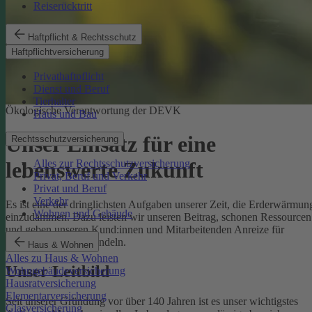
Reiserücktritt
Haftpflicht & Rechtsschutz
Haftpflichtversicherung
Privathaftpflicht
Dienst und Beruf
Tierhalter
Ökologische Verantwortung der DEVK
Haus und Bau
Unser Einsatz für eine
Rechtsschutzversicherung
Alles zur Rechtsschutzversicherung
lebenswerte Zukunft
Privat, Beruf und Verkehr
Privat und Beruf
Verkehr
Es ist eine der dringlichsten Aufgaben unserer Zeit, die Erderwärmun
Wohnen und Gebäude
einzudämmen. Dazu leisten wir unseren Beitrag, schonen Ressourcen
und geben unseren Kund:innen und Mitarbeitenden Anreize für
umweltbewusstes Handeln.
Haus & Wohnen
Alles zu Haus & Wohnen
Unser Leitbild
Wohngebäudeversicherung
Hausratversicherung
Elementarversicherung
Seit unserer Gründung vor über 140 Jahren ist es unser wichtigstes
Glasversicherung