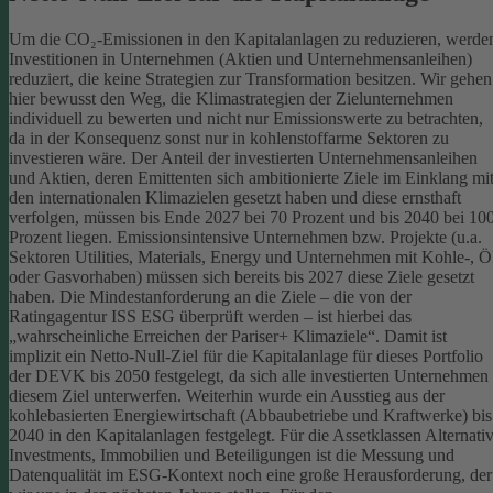
Um die CO₂-Emissionen in den Kapitalanlagen zu reduzieren, werde
Investitionen in Unternehmen (Aktien und Unternehmensanleihen)
reduziert, die keine Strategien zur Transformation besitzen. Wir gehen
hier bewusst den Weg, die Klimastrategien der Zielunternehmen
individuell zu bewerten und nicht nur Emissionswerte zu betrachten,
da in der Konsequenz sonst nur in kohlenstoffarme Sektoren zu
investieren wäre.
Der Anteil der investierten Unternehmensanleihen
und Aktien, deren Emittenten sich ambitionierte Ziele im Einklang mi
den internationalen Klimazielen gesetzt haben und diese ernsthaft
verfolgen, müssen bis Ende 2027 bei 70 Prozent und bis 2040 bei 10
Prozent liegen. Emissionsintensive Unternehmen bzw. Projekte (u.a.
Sektoren Utilities, Materials, Energy und Unternehmen mit Kohle-, Ö
oder Gasvorhaben) müssen sich bereits bis 2027 diese Ziele gesetzt
haben. Die Mindestanforderung an die Ziele – die von der
Ratingagentur ISS ESG überprüft werden – ist hierbei das
„wahrscheinliche Erreichen der Pariser+ Klimaziele“. Damit ist
implizit ein Netto-Null-Ziel für die Kapitalanlage für dieses Portfolio
der DEVK bis 2050 festgelegt, da sich alle investierten Unternehmen
diesem Ziel unterwerfen. Weiterhin wurde ein Ausstieg aus der
kohlebasierten Energiewirtschaft (Abbaubetriebe und Kraftwerke) bis
2040 in den Kapitalanlagen festgelegt.
Für die Assetklassen Alternati
Investments, Immobilien und Beteiligungen ist die Messung und
Datenqualität im ESG-Kontext noch eine große Herausforderung, der