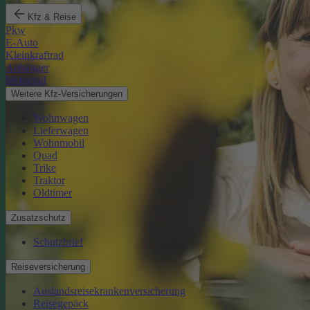
Kfz & Reise
Pkw
E-Auto
Kleinkraftrad
Anhänger
Motorrad
Weitere Kfz-Versicherungen
Wohnwagen
Lieferwagen
Wohnmobil
Quad
Trike
Traktor
Oldtimer
Zusatzschutz
Schutzbrief
Reiseversicherung
Auslandsreisekrankenversicherung
Reisegepäck