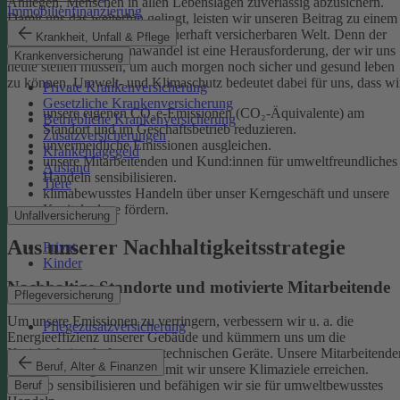
Anliegen, Menschen in allen Lebenslagen zuverlässig abzusichern.
Immobilienfinanzierung
Damit uns das weiterhin gelingt, leisten wir unseren Beitrag zu einem
gesunden Klima und einer dauerhaft versicherbaren Welt. Denn der
Krankheit, Unfall & Pflege
menschgemachte Klimawandel ist eine Herausforderung, der wir uns
Krankenversicherung
heute stellen müssen, um auch morgen noch sicher und gesund leben
zu können.
Umwelt- und Klimaschutz bedeutet dabei für uns, dass wi
Private Krankenversicherung
Gesetzliche Krankenversicherung
unsere eigenen CO₂e-Emissionen (CO₂-Äquivalente) am
Betriebliche Krankenversicherung
Standort und im Geschäftsbetrieb reduzieren.
Zusatzversicherungen
unvermeidliche Emissionen ausgleichen.
Krankentagegeld
unsere Mitarbeitenden und Kund:innen für umweltfreundliches
Ausland
Handeln sensibilisieren.
Tiere
klimabewusstes Handeln über unser Kerngeschäft und unsere
Kapitalanlage fördern.
Unfallversicherung
Aus unserer Nachhaltigkeitsstrategie
Privat
Kinder
Nachhaltige Standorte und motivierte Mitarbeitende
Pflegeversicherung
Um unsere Emissionen zu verringern, verbessern wir u. a. die
Pflegezusatzversicherung
Energieeffizienz unserer Gebäude und kümmern uns um die
Kreislaufwirtschaft unserer technischen Geräte.
Unsere Mitarbeitende
Beruf, Alter & Finanzen
sind ein wichtiger Hebel, damit wir unsere Klimaziele erreichen.
Deshalb sensibilisieren und befähigen wir sie für umweltbewusstes
Beruf