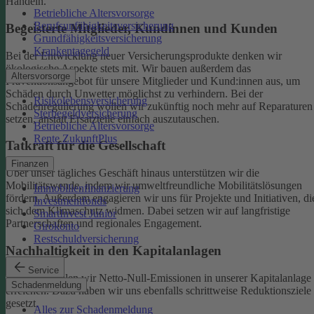
Handeln.
Betriebliche Altersvorsorge
Berufsunfähigkeitsversicherung
Begeisterte Mitglieder, Kundinnen und Kunden
Grundfähigkeitsversicherung
Krankentagegeld
Bei der Entwicklung neuer Versicherungsprodukte denken wir
ökologische Aspekte stets mit. Wir bauen außerdem das
Altersvorsorge
Präventionsangebot für unsere Mitglieder und Kund:innen aus, um
Schäden durch Unwetter möglichst zu verhindern.
Bei der
Risikolebensversicherung
Schadenregulierung wollen wir zukünftig noch mehr auf Reparaturen
Sterbegeldversicherung
setzen, anstatt Ersatzteile einfach auszutauschen.
Betriebliche Altersvorsorge
Rente ZukunftPlus
Tatkraft für die Gesellschaft
Finanzen
Über unser tägliches Geschäft hinaus unterstützen wir die
Mobilitätswende, indem wir umweltfreundliche Mobilitätslösungen
Immobilienfinanzierung
fördern. Außerdem engagieren wir uns für Projekte und Initiativen, di
Investmentfonds
sich dem Klimaschutz widmen. Dabei setzen wir auf langfristige
SmartInvest Junior
Partnerschaften und regionales Engagement.
Girokonto
Restschuldversicherung
Nachhaltigkeit in den Kapitalanlagen
Service
Bis 2050 wollen wir Netto-Null-Emissionen in unserer Kapitalanlage
Schadenmeldung
erreichen. Dazu haben wir uns ebenfalls schrittweise Reduktionsziele
gesetzt.
Alles zur Schadenmeldung