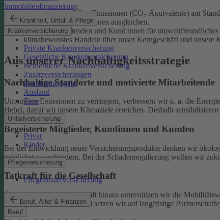
Immobilienfinanzierung
unsere eigenen CO₂e-Emissionen (CO₂-Äquivalente) am Standor
Krankheit, Unfall & Pflege
unvermeidliche Emissionen ausgleichen.
unsere Mitarbeitenden und Kund:innen für umweltfreundliches 
Krankenversicherung
klimabewusstes Handeln über unser Kerngeschäft und unsere Ka
Private Krankenversicherung
Gesetzliche Krankenversicherung
Aus unserer Nachhaltigkeitsstrategie
Betriebliche Krankenversicherung
Zusatzversicherungen
Nachhaltige Standorte und motivierte Mitarbeitende
Krankentagegeld
Ausland
Tiere
Um unsere Emissionen zu verringern, verbessern wir u. a. die Energi
Hebel, damit wir unsere Klimaziele erreichen. Deshalb sensibilisiere
Unfallversicherung
Begeisterte Mitglieder, Kundinnen und Kunden
Privat
Kinder
Bei der Entwicklung neuer Versicherungsprodukte denken wir ökolog
möglichst zu verhindern.
Bei der Schadenregulierung wollen wir zukün
Pflegeversicherung
Tatkraft für die Gesellschaft
Pflegezusatzversicherung
Über unser tägliches Geschäft hinaus unterstützen wir die Mobilitäts
Beruf, Alter & Finanzen
Klimaschutz widmen. Dabei setzen wir auf langfristige Partnerschaft
Beruf