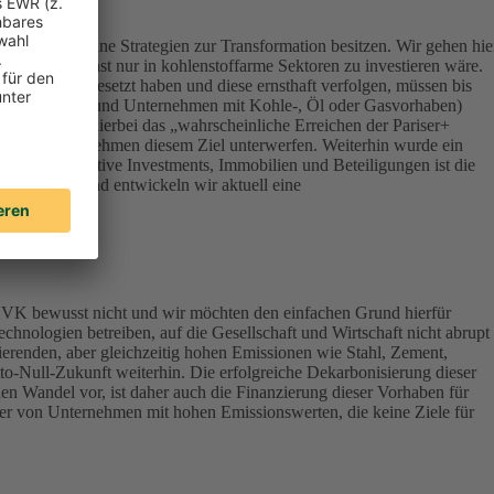
ert, die keine Strategien zur Transformation besitzen. Wir gehen hie
onsequenz sonst nur in kohlenstoffarme Sektoren zu investieren wäre.
Klimazielen gesetzt haben und diese ernsthaft verfolgen, müssen bis
terials, Energy und Unternehmen mit Kohle-, Öl oder Gasvorhaben)
werden – ist hierbei das „wahrscheinliche Erreichen der Pariser+
vestierten Unternehmen diesem Ziel unterwerfen. Weiterhin wurde ein
lassen Alternative Investments, Immobilien und Beteiligungen ist die
ndirektbestand entwickeln wir aktuell eine
DEVK bewusst nicht und wir möchten den einfachen Grund hierfür
chnologien betreiben, auf die Gesellschaft und Wirtschaft nicht abrupt
ierenden, aber gleichzeitig hohen Emissionen wie Stahl, Zement,
tto-Null-Zukunft weiterhin. Die erfolgreiche Dekarbonisierung dieser
en Wandel vor, ist daher auch die Finanzierung dieser Vorhaben für
aber von Unternehmen mit hohen Emissionswerten, die keine Ziele für