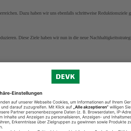
rreichen. Dazu haben wir uns ebenfalls schrittweise Reduktionsziele g
uzieren. Diese Ziele haben wir nun in die neue Nachhaltigkeitsstrategi
 ohne Pandemie-Effekte.