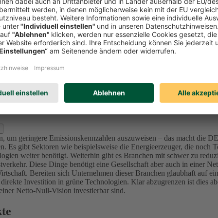
Investitionen in Unternehmen (Aktien und Unternehmensanleihen) reduzi
l zu bewerten und nicht nur Emissionswerte zu betrachten, da in der K
mittenten sich ambitionierte Ziele im Einklang mit den internationalen 
sionsintensive Unternehmen bzw. Projekte (u.a. Sektoren Utilities, Ma
nforderung an die Ziele – die von der Ratingagentur ISS ESG überprüft 
lage für dieses Portfolio der DEVK bis 2050 festgelegt, da sich alle in
d Kraftwerke) bis 2040 in den Kapitalanlagen festgelegt.
Für die Assetk
erung, der wir uns in den nächsten Jahren stellen. Für den Immobilie
s 2050.
zlich ausschließen?
oren, um geringere Emissionskennzahlen auszuweisen – das macht die 
. Es gibt Sektoren wie beispielsweise die Energieerzeuger, die noch Te
ogien weiter benötigt.
Weiterhin gibt es Branchen mit schwer zu reduz
verkehr. Diese Dinge benötigt eine Gesellschaft aber auch in einer Ne
irtschaft.
Bereiten sich Unternehmen dieser Branchen glaubhaft auf ein
 direkte Investition in grüne Technologien. Klar abzugrenzen ist dies 
ner Netto-Null-Vision investierbar sind.
kte