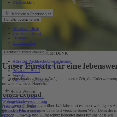
Reiserücktritt
Haftpflicht & Rechtsschutz
Haftpflichtversicherung
Privathaftpflicht
Dienst und Beruf
Tierhalter
Haus und Bau
Rechtsschutzversicherung
Ökologische Verantwortung der DEVK
Alles zur Rechtsschutzversicherung
Unser Einsatz für eine lebenswe
Privat, Beruf und Verkehr
Privat und Beruf
Verkehr
Es ist eine der dringlichsten Aufgaben unserer Zeit, die Erderwärm
Wohnen und Gebäude
umweltbewusstes Handeln.
Haus & Wohnen
Unser Leitbild
Alles zu Haus & Wohnen
Wohngebäudeversicherung
Seit unserer Gründung vor über 140 Jahren ist es unser wichtigstes A
Hausratversicherung
gesunden Klima und einer dauerhaft versicherbaren Welt. Denn der 
Elementarversicherung
können.
Umwelt- und Klimaschutz bedeutet dabei für uns, dass wir
Glasversicherung