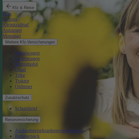
Kfz & Reise
Pkw
E-Auto
Kleinkraftrad
Anhänger
Motorrad
Weitere Kfz-Versicherungen
Wohnwagen
Lieferwagen
Wohnmobil
Quad
Trike
Traktor
Oldtimer
Zusatzschutz
Schutzbrief
Reiseversicherung
Auslandsreisekrankenversicherung
Reisegepäck