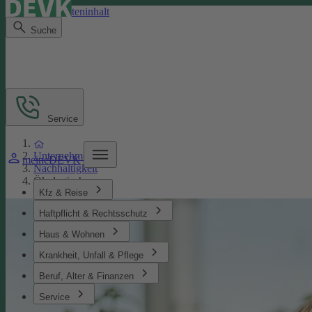
Direkt zum Seiteninhalt
Suche
Service
Unternehmen
meineDEVK
Nachhaltigkeit
Ökologisches
Kfz & Reise
Haftpflicht & Rechtsschutz
Haus & Wohnen
Krankheit, Unfall & Pflege
Beruf, Alter & Finanzen
Service