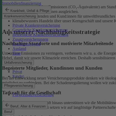
Immobilienfinanzierung
unsere eigenen CO₂e-Emissionen (CO₂-Äquivalente) am Standor
Krankheit, Unfall & Pflege
unvermeidliche Emissionen ausgleichen.
unsere Mitarbeitenden und Kund:innen für umweltfreundliches 
Krankenversicherung
klimabewusstes Handeln über unser Kerngeschäft und unsere Ka
Private Krankenversicherung
Gesetzliche Krankenversicherung
Aus unserer Nachhaltigkeitsstrategie
Betriebliche Krankenversicherung
Zusatzversicherungen
Nachhaltige Standorte und motivierte Mitarbeitende
Krankentagegeld
Ausland
Tiere
Um unsere Emissionen zu verringern, verbessern wir u. a. die Energi
Hebel, damit wir unsere Klimaziele erreichen. Deshalb sensibilisiere
Unfallversicherung
Begeisterte Mitglieder, Kundinnen und Kunden
Privat
Kinder
Bei der Entwicklung neuer Versicherungsprodukte denken wir ökolog
möglichst zu verhindern.
Bei der Schadenregulierung wollen wir zukün
Pflegeversicherung
Tatkraft für die Gesellschaft
Pflegezusatzversicherung
Über unser tägliches Geschäft hinaus unterstützen wir die Mobilitäts
Beruf, Alter & Finanzen
Klimaschutz widmen. Dabei setzen wir auf langfristige Partnerschaft
Beruf