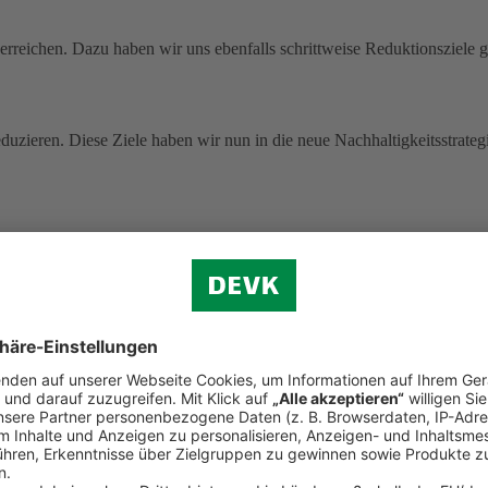
rreichen. Dazu haben wir uns ebenfalls schrittweise Reduktionsziele g
uzieren. Diese Ziele haben wir nun in die neue Nachhaltigkeitsstrategi
 ohne Pandemie-Effekte.