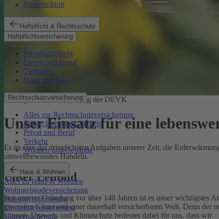
Reiserücktritt
Haftpflicht & Rechtsschutz
Haftpflichtversicherung
Privathaftpflicht
Dienst und Beruf
Tierhalter
Haus und Bau
Rechtsschutzversicherung
Ökologische Verantwortung der DEVK
Alles zur Rechtsschutzversicherung
Unser Einsatz für eine lebenswe
Privat, Beruf und Verkehr
Privat und Beruf
Verkehr
Es ist eine der dringlichsten Aufgaben unserer Zeit, die Erderwärm
Wohnen und Gebäude
umweltbewusstes Handeln.
Haus & Wohnen
Unser Leitbild
Alles zu Haus & Wohnen
Wohngebäudeversicherung
Seit unserer Gründung vor über 140 Jahren ist es unser wichtigstes A
Hausratversicherung
gesunden Klima und einer dauerhaft versicherbaren Welt. Denn der 
Elementarversicherung
können.
Umwelt- und Klimaschutz bedeutet dabei für uns, dass wir
Glasversicherung