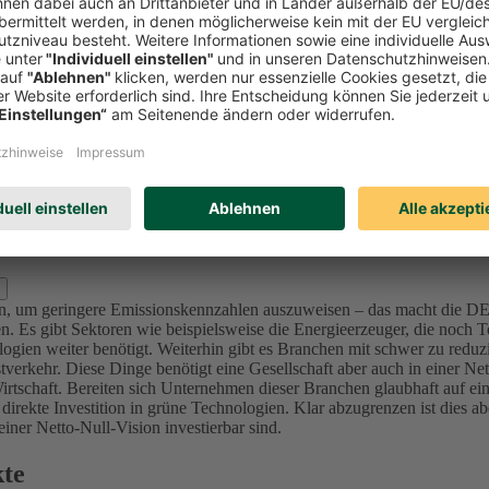
Investitionen in Unternehmen (Aktien und Unternehmensanleihen) reduzi
l zu bewerten und nicht nur Emissionswerte zu betrachten, da in der K
mittenten sich ambitionierte Ziele im Einklang mit den internationalen 
sionsintensive Unternehmen bzw. Projekte (u.a. Sektoren Utilities, Ma
nforderung an die Ziele – die von der Ratingagentur ISS ESG überprüft 
lage für dieses Portfolio der DEVK bis 2050 festgelegt, da sich alle in
d Kraftwerke) bis 2040 in den Kapitalanlagen festgelegt.
Für die Assetk
erung, der wir uns in den nächsten Jahren stellen. Für den Immobilie
s 2050.
zlich ausschließen?
oren, um geringere Emissionskennzahlen auszuweisen – das macht die 
. Es gibt Sektoren wie beispielsweise die Energieerzeuger, die noch Te
ogien weiter benötigt.
Weiterhin gibt es Branchen mit schwer zu reduz
verkehr. Diese Dinge benötigt eine Gesellschaft aber auch in einer Ne
irtschaft.
Bereiten sich Unternehmen dieser Branchen glaubhaft auf ein
 direkte Investition in grüne Technologien. Klar abzugrenzen ist dies 
ner Netto-Null-Vision investierbar sind.
kte