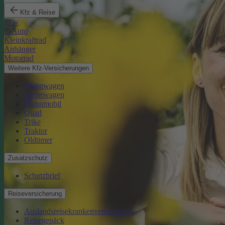
Kfz & Reise
Pkw
E-Auto
Kleinkraftrad
Anhänger
Motorrad
Weitere Kfz-Versicherungen
Wohnwagen
Lieferwagen
Wohnmobil
Quad
Trike
Traktor
Oldtimer
Zusatzschutz
Schutzbrief
Reiseversicherung
Auslandsreisekrankenversicherung
Reisegepäck