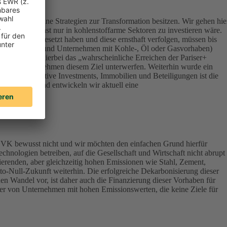
ert, die keine Strategien zur Transformation besitzen. Wir gehen hie
onsequenz sonst nur in kohlenstoffarme Sektoren zu investieren wäre.
Klimazielen gesetzt haben und diese ernsthaft verfolgen, müssen bis
terials, Energy und Unternehmen mit Kohle-, Öl oder Gasvorhaben)
werden – ist hierbei das „wahrscheinliche Erreichen der Pariser+
vestierten Unternehmen diesem Ziel unterwerfen. Weiterhin wurde ein
lassen Alternative Investments, Immobilien und Beteiligungen ist die
ndirektbestand entwickeln wir aktuell eine
DEVK bewusst nicht und wir möchten den einfachen Grund hierfür
chnologien betreiben, auf die Gesellschaft und Wirtschaft nicht abrupt
ierenden, aber gleichzeitig hohen Emissionen wie Stahl, Zement,
tto-Null-Zukunft weiterhin. Die erfolgreiche Dekarbonisierung dieser
en Wandel vor, ist daher auch die Finanzierung dieser Vorhaben für
aber von Unternehmen mit hohen Emissionswerten, die keine Ziele für