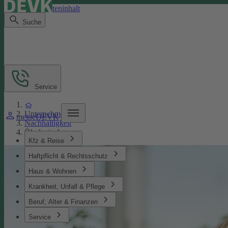
Direkt zum Seiteninhalt
Suche
Service
Unternehmen
meineDEVK
Nachhaltigkeit
Ökologisches
Kfz & Reise
Haftpflicht & Rechtsschutz
Haus & Wohnen
Krankheit, Unfall & Pflege
Beruf, Alter & Finanzen
Service