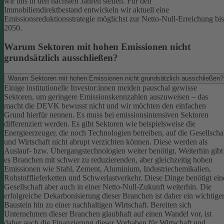
wir uns in den nächsten Jahren stellen. Für den
Immobiliendirektbestand entwickeln wir aktuell eine
Emissionsreduktionsstrategie möglichst zur Netto-Null-Erreichung bis
2050.
Warum Sektoren mit hohen Emissionen nicht
grundsätzlich ausschließen?
Warum Sektoren mit hohen Emissionen nicht grundsätzlich ausschließen?
Einige institutionelle Investor:innen meiden pauschal gewisse
Sektoren, um geringere Emissionskennzahlen auszuweisen – das
macht die DEVK bewusst nicht und wir möchten den einfachen
Grund hierfür nennen. Es muss bei emissionsintensiven Sektoren
differenziert werden. Es gibt Sektoren wie beispielsweise die
Energieerzeuger, die noch Technologien betreiben, auf die Gesellscha
und Wirtschaft nicht abrupt verzichten können. Diese werden als
Auslauf- bzw. Übergangstechnologien weiter benötigt.
Weiterhin gibt
es Branchen mit schwer zu reduzierenden, aber gleichzeitig hohen
Emissionen wie Stahl, Zement, Aluminium, Industriechemikalien,
Rohstofflieferketten und Schwerlastverkehr. Diese Dinge benötigt ein
Gesellschaft aber auch in einer Netto-Null-Zukunft weiterhin. Die
erfolgreiche Dekarbonisierung dieser Branchen ist daher ein wichtige
Baustein hin zu einer nachhaltigen Wirtschaft.
Bereiten sich
Unternehmen dieser Branchen glaubhaft auf einen Wandel vor, ist
daher auch die Finanzierung dieser Vorhaben für Wirtschaft und