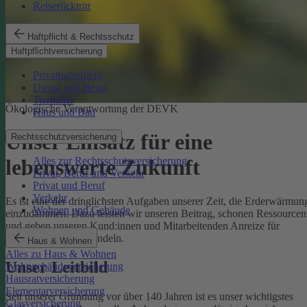
Reiserücktritt
Haftpflicht & Rechtsschutz
Haftpflichtversicherung
Privathaftpflicht
Dienst und Beruf
Tierhalter
Ökologische Verantwortung der DEVK
Haus und Bau
Unser Einsatz für eine
Rechtsschutzversicherung
Alles zur Rechtsschutzversicherung
lebenswerte Zukunft
Privat, Beruf und Verkehr
Privat und Beruf
Verkehr
Es ist eine der dringlichsten Aufgaben unserer Zeit, die Erderwärmun
Wohnen und Gebäude
einzudämmen. Dazu leisten wir unseren Beitrag, schonen Ressourcen
und geben unseren Kund:innen und Mitarbeitenden Anreize für
umweltbewusstes Handeln.
Haus & Wohnen
Alles zu Haus & Wohnen
Unser Leitbild
Wohngebäudeversicherung
Hausratversicherung
Elementarversicherung
Seit unserer Gründung vor über 140 Jahren ist es unser wichtigstes
Glasversicherung