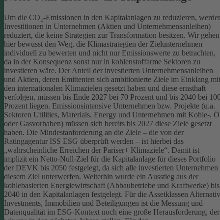
Um die CO₂-Emissionen in den Kapitalanlagen zu reduzieren, werde
Investitionen in Unternehmen (Aktien und Unternehmensanleihen)
reduziert, die keine Strategien zur Transformation besitzen. Wir gehen
hier bewusst den Weg, die Klimastrategien der Zielunternehmen
individuell zu bewerten und nicht nur Emissionswerte zu betrachten,
da in der Konsequenz sonst nur in kohlenstoffarme Sektoren zu
investieren wäre.
Der Anteil der investierten Unternehmensanleihen
und Aktien, deren Emittenten sich ambitionierte Ziele im Einklang mi
den internationalen Klimazielen gesetzt haben und diese ernsthaft
verfolgen, müssen bis Ende 2027 bei 70 Prozent und bis 2040 bei 10
Prozent liegen. Emissionsintensive Unternehmen bzw. Projekte (u.a.
Sektoren Utilities, Materials, Energy und Unternehmen mit Kohle-, Ö
oder Gasvorhaben) müssen sich bereits bis 2027 diese Ziele gesetzt
haben. Die Mindestanforderung an die Ziele – die von der
Ratingagentur ISS ESG überprüft werden – ist hierbei das
„wahrscheinliche Erreichen der Pariser+ Klimaziele“. Damit ist
implizit ein Netto-Null-Ziel für die Kapitalanlage für dieses Portfolio
der DEVK bis 2050 festgelegt, da sich alle investierten Unternehmen
diesem Ziel unterwerfen. Weiterhin wurde ein Ausstieg aus der
kohlebasierten Energiewirtschaft (Abbaubetriebe und Kraftwerke) bis
2040 in den Kapitalanlagen festgelegt.
Für die Assetklassen Alternati
Investments, Immobilien und Beteiligungen ist die Messung und
Datenqualität im ESG-Kontext noch eine große Herausforderung, der