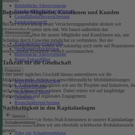
Handeln.
Betriebliche Altersvorsorge
Berufsunfähigkeitsversicherung
Begeisterte Mitglieder, Kundinnen und Kunden
Grundfähigkeitsversicherung
Krankentagegeld
Bei der Entwicklung neuer Versicherungsprodukte denken wir
ökologische Aspekte stets mit. Wir bauen außerdem das
Altersvorsorge
Präventionsangebot für unsere Mitglieder und Kund:innen aus, um
Schäden durch Unwetter möglichst zu verhindern.
Bei der
Risikolebensversicherung
Schadenregulierung wollen wir zukünftig noch mehr auf Reparaturen
Sterbegeldversicherung
setzen, anstatt Ersatzteile einfach auszutauschen.
Betriebliche Altersvorsorge
Rente ZukunftPlus
Tatkraft für die Gesellschaft
Finanzen
Über unser tägliches Geschäft hinaus unterstützen wir die
Mobilitätswende, indem wir umweltfreundliche Mobilitätslösungen
Immobilienfinanzierung
fördern. Außerdem engagieren wir uns für Projekte und Initiativen, di
Investmentfonds
sich dem Klimaschutz widmen. Dabei setzen wir auf langfristige
SmartInvest Junior
Partnerschaften und regionales Engagement.
Girokonto
Restschuldversicherung
Nachhaltigkeit in den Kapitalanlagen
Service
Bis 2050 wollen wir Netto-Null-Emissionen in unserer Kapitalanlage
Schadenmeldung
erreichen. Dazu haben wir uns ebenfalls schrittweise Reduktionsziele
gesetzt.
Alles zur Schadenmeldung