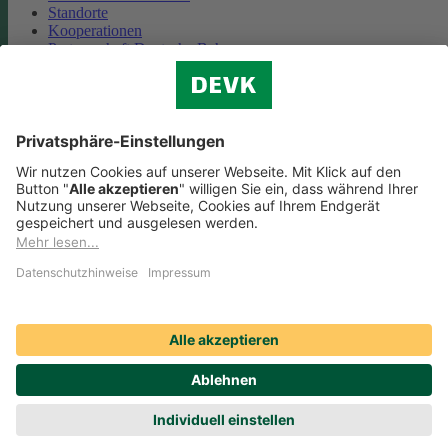
Standorte
Kooperationen
Partnerschaft Deutsche Bahn
Nachhaltigkeit
Cookie-Einstellungen
Datenschutz
Impressum
Streitbeilegung
Nutzungshinweise
EU-Transparenzverordnung
Compliance
Barrierefreiheit
Social Media Icons sowie Verlinkungen, die mit
gekennzeichnet
sind, führen auf externe Seiten. Die DEVK ist für die dortigen Inhalte
Nutzungsbedingungen und Datenschutzbestimmungen nicht
verantwortlich. Mehr dazu erfahren Sie unter
Datenschutz
.
© DEVK 2026