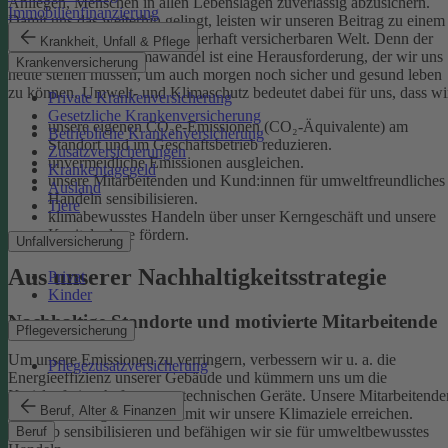
Anliegen, Menschen in allen Lebenslagen zuverlässig abzusichern.
Immobilienfinanzierung
Damit uns das weiterhin gelingt, leisten wir unseren Beitrag zu einem
gesunden Klima und einer dauerhaft versicherbaren Welt. Denn der
Krankheit, Unfall & Pflege
menschgemachte Klimawandel ist eine Herausforderung, der wir uns
Krankenversicherung
heute stellen müssen, um auch morgen noch sicher und gesund leben
zu können.
Umwelt- und Klimaschutz bedeutet dabei für uns, dass wi
Private Krankenversicherung
Gesetzliche Krankenversicherung
unsere eigenen CO₂e-Emissionen (CO₂-Äquivalente) am
Betriebliche Krankenversicherung
Standort und im Geschäftsbetrieb reduzieren.
Zusatzversicherungen
unvermeidliche Emissionen ausgleichen.
Krankentagegeld
unsere Mitarbeitenden und Kund:innen für umweltfreundliches
Ausland
Handeln sensibilisieren.
Tiere
klimabewusstes Handeln über unser Kerngeschäft und unsere
Kapitalanlage fördern.
Unfallversicherung
Aus unserer Nachhaltigkeitsstrategie
Privat
Kinder
Nachhaltige Standorte und motivierte Mitarbeitende
Pflegeversicherung
Um unsere Emissionen zu verringern, verbessern wir u. a. die
Pflegezusatzversicherung
Energieeffizienz unserer Gebäude und kümmern uns um die
Kreislaufwirtschaft unserer technischen Geräte.
Unsere Mitarbeitende
Beruf, Alter & Finanzen
sind ein wichtiger Hebel, damit wir unsere Klimaziele erreichen.
Deshalb sensibilisieren und befähigen wir sie für umweltbewusstes
Beruf