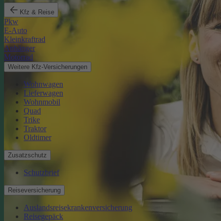
Kfz & Reise
Pkw
E-Auto
Kleinkraftrad
Anhänger
Motorrad
Weitere Kfz-Versicherungen
Wohnwagen
Lieferwagen
Wohnmobil
Quad
Trike
Traktor
Oldtimer
Zusatzschutz
Schutzbrief
Reiseversicherung
Auslandsreisekrankenversicherung
Reisegepäck