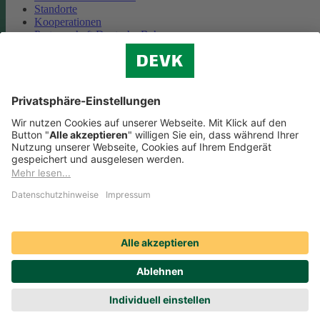
Standorte
Kooperationen
Partnerschaft Deutsche Bahn
Nachhaltigkeit
Cookie-Einstellungen
Datenschutz
Impressum
Streitbeilegung
Nutzungshinweise
EU-Transparenzverordnung
Compliance
Barrierefreiheit
Social Media Icons sowie Verlinkungen, die mit
gekennzeichnet
sind, führen auf externe Seiten. Die DEVK ist für die dortigen Inhalte
Nutzungsbedingungen und Datenschutzbestimmungen nicht
verantwortlich. Mehr dazu erfahren Sie unter
Datenschutz
.
© DEVK 2026