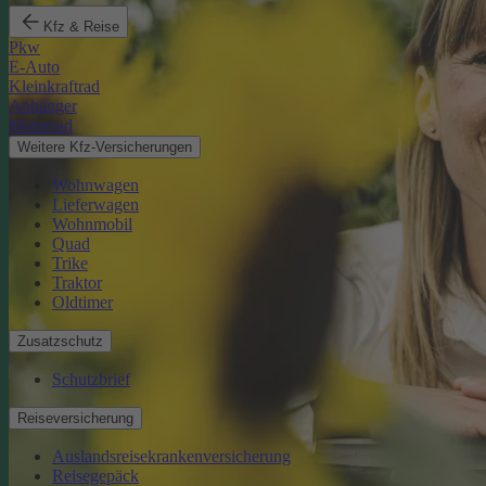
Kfz & Reise
Pkw
E-Auto
Kleinkraftrad
Anhänger
Motorrad
Weitere Kfz-Versicherungen
Wohnwagen
Lieferwagen
Wohnmobil
Quad
Trike
Traktor
Oldtimer
Zusatzschutz
Schutzbrief
Reiseversicherung
Auslandsreisekrankenversicherung
Reisegepäck