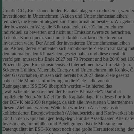
Um die CO₂-Emissionen in den Kapitalanlagen zu reduzieren, werde
Investitionen in Unternehmen (Aktien und Unternehmensanleihen)
reduziert, die keine Strategien zur Transformation besitzen. Wir gehen
hier bewusst den Weg, die Klimastrategien der Zielunternehmen
individuell zu bewerten und nicht nur Emissionswerte zu betrachten,
da in der Konsequenz sonst nur in kohlenstoffarme Sektoren zu
investieren wäre.
Der Anteil der investierten Unternehmensanleihen
und Aktien, deren Emittenten sich ambitionierte Ziele im Einklang mi
den internationalen Klimazielen gesetzt haben und diese ernsthaft
verfolgen, müssen bis Ende 2027 bei 70 Prozent und bis 2040 bei 10
Prozent liegen. Emissionsintensive Unternehmen bzw. Projekte (u.a.
Sektoren Utilities, Materials, Energy und Unternehmen mit Kohle-, Ö
oder Gasvorhaben) müssen sich bereits bis 2027 diese Ziele gesetzt
haben. Die Mindestanforderung an die Ziele – die von der
Ratingagentur ISS ESG überprüft werden – ist hierbei das
„wahrscheinliche Erreichen der Pariser+ Klimaziele“. Damit ist
implizit ein Netto-Null-Ziel für die Kapitalanlage für dieses Portfolio
der DEVK bis 2050 festgelegt, da sich alle investierten Unternehmen
diesem Ziel unterwerfen. Weiterhin wurde ein Ausstieg aus der
kohlebasierten Energiewirtschaft (Abbaubetriebe und Kraftwerke) bis
2040 in den Kapitalanlagen festgelegt.
Für die Assetklassen Alternati
Investments, Immobilien und Beteiligungen ist die Messung und
Datenqualität im ESG-Kontext noch eine große Herausforderung, der