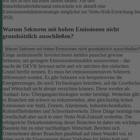
wir uns in den nächsten Jahren stellen. Für den
Immobiliendirektbestand entwickeln wir aktuell eine
Emissionsreduktionsstrategie möglichst zur Netto-Null-Erreichung bis
2050.
Warum Sektoren mit hohen Emissionen nicht
grundsätzlich ausschließen?
Warum Sektoren mit hohen Emissionen nicht grundsätzlich ausschließen?
Einige institutionelle Investor:innen meiden pauschal gewisse
Sektoren, um geringere Emissionskennzahlen auszuweisen – das
macht die DEVK bewusst nicht und wir möchten den einfachen
Grund hierfür nennen. Es muss bei emissionsintensiven Sektoren
differenziert werden. Es gibt Sektoren wie beispielsweise die
Energieerzeuger, die noch Technologien betreiben, auf die Gesellscha
und Wirtschaft nicht abrupt verzichten können. Diese werden als
Auslauf- bzw. Übergangstechnologien weiter benötigt.
Weiterhin gibt
es Branchen mit schwer zu reduzierenden, aber gleichzeitig hohen
Emissionen wie Stahl, Zement, Aluminium, Industriechemikalien,
Rohstofflieferketten und Schwerlastverkehr. Diese Dinge benötigt ein
Gesellschaft aber auch in einer Netto-Null-Zukunft weiterhin. Die
erfolgreiche Dekarbonisierung dieser Branchen ist daher ein wichtige
Baustein hin zu einer nachhaltigen Wirtschaft.
Bereiten sich
Unternehmen dieser Branchen glaubhaft auf einen Wandel vor, ist
daher auch die Finanzierung dieser Vorhaben für Wirtschaft und