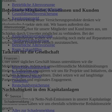
Handeln.
Betriebliche Altersvorsorge
Berufsunfähigkeitsversicherung
Begeisterte Mitglieder, Kundinnen und Kunden
Grundfähigkeitsversicherung
Krankentagegeld
Bei der Entwicklung neuer Versicherungsprodukte denken wir
ökologische Aspekte stets mit. Wir bauen außerdem das
Altersvorsorge
Präventionsangebot für unsere Mitglieder und Kund:innen aus, um
Schäden durch Unwetter möglichst zu verhindern.
Bei der
Risikolebensversicherung
Schadenregulierung wollen wir zukünftig noch mehr auf Reparaturen
Sterbegeldversicherung
setzen, anstatt Ersatzteile einfach auszutauschen.
Betriebliche Altersvorsorge
Rente ZukunftPlus
Tatkraft für die Gesellschaft
Finanzen
Über unser tägliches Geschäft hinaus unterstützen wir die
Mobilitätswende, indem wir umweltfreundliche Mobilitätslösungen
Immobilienfinanzierung
fördern. Außerdem engagieren wir uns für Projekte und Initiativen, di
Investmentfonds
sich dem Klimaschutz widmen. Dabei setzen wir auf langfristige
SmartInvest Junior
Partnerschaften und regionales Engagement.
Girokonto
Restschuldversicherung
Nachhaltigkeit in den Kapitalanlagen
Service
Bis 2050 wollen wir Netto-Null-Emissionen in unserer Kapitalanlage
Schadenmeldung
erreichen. Dazu haben wir uns ebenfalls schrittweise Reduktionsziele
gesetzt.
Alles zur Schadenmeldung