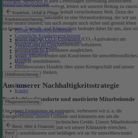
Anliegen, Menschen in allen Lebenslagen zuverlässig abzusichern.
Immobilienfinanzierung
Damit uns das weiterhin gelingt, leisten wir unseren Beitrag zu einem
gesunden Klima und einer dauerhaft versicherbaren Welt. Denn der
Krankheit, Unfall & Pflege
menschgemachte Klimawandel ist eine Herausforderung, der wir uns
Krankenversicherung
heute stellen müssen, um auch morgen noch sicher und gesund leben
zu können.
Umwelt- und Klimaschutz bedeutet dabei für uns, dass wi
Private Krankenversicherung
Gesetzliche Krankenversicherung
unsere eigenen CO₂e-Emissionen (CO₂-Äquivalente) am
Betriebliche Krankenversicherung
Standort und im Geschäftsbetrieb reduzieren.
Zusatzversicherungen
unvermeidliche Emissionen ausgleichen.
Krankentagegeld
unsere Mitarbeitenden und Kund:innen für umweltfreundliches
Ausland
Handeln sensibilisieren.
Tiere
klimabewusstes Handeln über unser Kerngeschäft und unsere
Kapitalanlage fördern.
Unfallversicherung
Aus unserer Nachhaltigkeitsstrategie
Privat
Kinder
Nachhaltige Standorte und motivierte Mitarbeitende
Pflegeversicherung
Um unsere Emissionen zu verringern, verbessern wir u. a. die
Pflegezusatzversicherung
Energieeffizienz unserer Gebäude und kümmern uns um die
Kreislaufwirtschaft unserer technischen Geräte.
Unsere Mitarbeitende
Beruf, Alter & Finanzen
sind ein wichtiger Hebel, damit wir unsere Klimaziele erreichen.
Deshalb sensibilisieren und befähigen wir sie für umweltbewusstes
Beruf