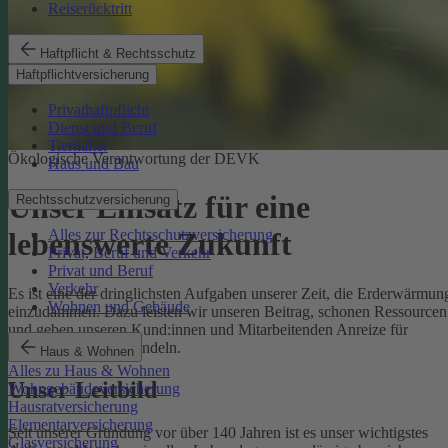
Reiserücktritt
Haftpflicht & Rechtsschutz
Haftpflichtversicherung
Privathaftpflicht
Dienst und Beruf
Tierhalter
Ökologische Verantwortung der DEVK
Haus und Bau
Unser Einsatz für eine
Rechtsschutzversicherung
Alles zur Rechtsschutzversicherung
lebenswerte Zukunft
Privat, Beruf und Verkehr
Privat und Beruf
Verkehr
Es ist eine der dringlichsten Aufgaben unserer Zeit, die Erderwärmun
Wohnen und Gebäude
einzudämmen. Dazu leisten wir unseren Beitrag, schonen Ressourcen
und geben unseren Kund:innen und Mitarbeitenden Anreize für
umweltbewusstes Handeln.
Haus & Wohnen
Alles zu Haus & Wohnen
Unser Leitbild
Wohngebäudeversicherung
Hausratversicherung
Elementarversicherung
Seit unserer Gründung vor über 140 Jahren ist es unser wichtigstes
Glasversicherung