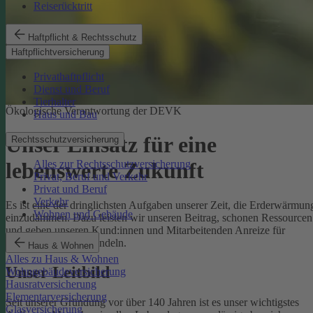
Reiserücktritt
Haftpflicht & Rechtsschutz
Haftpflichtversicherung
Privathaftpflicht
Dienst und Beruf
Tierhalter
Ökologische Verantwortung der DEVK
Haus und Bau
Unser Einsatz für eine
Rechtsschutzversicherung
Alles zur Rechtsschutzversicherung
lebenswerte Zukunft
Privat, Beruf und Verkehr
Privat und Beruf
Verkehr
Es ist eine der dringlichsten Aufgaben unserer Zeit, die Erderwärmun
Wohnen und Gebäude
einzudämmen. Dazu leisten wir unseren Beitrag, schonen Ressourcen
und geben unseren Kund:innen und Mitarbeitenden Anreize für
umweltbewusstes Handeln.
Haus & Wohnen
Alles zu Haus & Wohnen
Unser Leitbild
Wohngebäudeversicherung
Hausratversicherung
Elementarversicherung
Seit unserer Gründung vor über 140 Jahren ist es unser wichtigstes
Glasversicherung