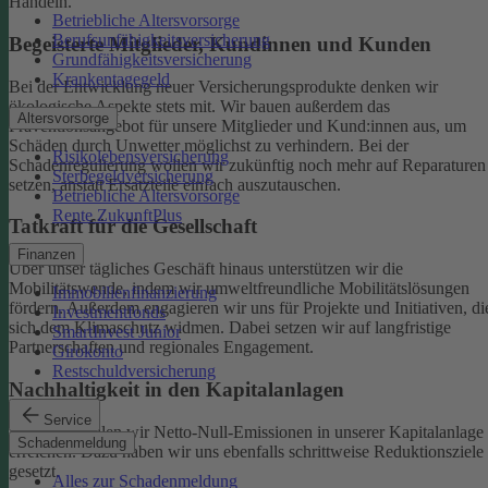
Handeln.
Betriebliche Altersvorsorge
Berufsunfähigkeitsversicherung
Begeisterte Mitglieder, Kundinnen und Kunden
Grundfähigkeitsversicherung
Krankentagegeld
Bei der Entwicklung neuer Versicherungsprodukte denken wir
ökologische Aspekte stets mit. Wir bauen außerdem das
Altersvorsorge
Präventionsangebot für unsere Mitglieder und Kund:innen aus, um
Schäden durch Unwetter möglichst zu verhindern.
Bei der
Risikolebensversicherung
Schadenregulierung wollen wir zukünftig noch mehr auf Reparaturen
Sterbegeldversicherung
setzen, anstatt Ersatzteile einfach auszutauschen.
Betriebliche Altersvorsorge
Rente ZukunftPlus
Tatkraft für die Gesellschaft
Finanzen
Über unser tägliches Geschäft hinaus unterstützen wir die
Mobilitätswende, indem wir umweltfreundliche Mobilitätslösungen
Immobilienfinanzierung
fördern. Außerdem engagieren wir uns für Projekte und Initiativen, di
Investmentfonds
sich dem Klimaschutz widmen. Dabei setzen wir auf langfristige
SmartInvest Junior
Partnerschaften und regionales Engagement.
Girokonto
Restschuldversicherung
Nachhaltigkeit in den Kapitalanlagen
Service
Bis 2050 wollen wir Netto-Null-Emissionen in unserer Kapitalanlage
Schadenmeldung
erreichen. Dazu haben wir uns ebenfalls schrittweise Reduktionsziele
gesetzt.
Alles zur Schadenmeldung