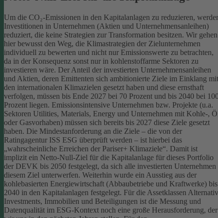
Um die CO₂-Emissionen in den Kapitalanlagen zu reduzieren, werde
Investitionen in Unternehmen (Aktien und Unternehmensanleihen)
reduziert, die keine Strategien zur Transformation besitzen. Wir gehen
hier bewusst den Weg, die Klimastrategien der Zielunternehmen
individuell zu bewerten und nicht nur Emissionswerte zu betrachten,
da in der Konsequenz sonst nur in kohlenstoffarme Sektoren zu
investieren wäre.
Der Anteil der investierten Unternehmensanleihen
und Aktien, deren Emittenten sich ambitionierte Ziele im Einklang mi
den internationalen Klimazielen gesetzt haben und diese ernsthaft
verfolgen, müssen bis Ende 2027 bei 70 Prozent und bis 2040 bei 10
Prozent liegen. Emissionsintensive Unternehmen bzw. Projekte (u.a.
Sektoren Utilities, Materials, Energy und Unternehmen mit Kohle-, Ö
oder Gasvorhaben) müssen sich bereits bis 2027 diese Ziele gesetzt
haben. Die Mindestanforderung an die Ziele – die von der
Ratingagentur ISS ESG überprüft werden – ist hierbei das
„wahrscheinliche Erreichen der Pariser+ Klimaziele“. Damit ist
implizit ein Netto-Null-Ziel für die Kapitalanlage für dieses Portfolio
der DEVK bis 2050 festgelegt, da sich alle investierten Unternehmen
diesem Ziel unterwerfen. Weiterhin wurde ein Ausstieg aus der
kohlebasierten Energiewirtschaft (Abbaubetriebe und Kraftwerke) bis
2040 in den Kapitalanlagen festgelegt.
Für die Assetklassen Alternati
Investments, Immobilien und Beteiligungen ist die Messung und
Datenqualität im ESG-Kontext noch eine große Herausforderung, der