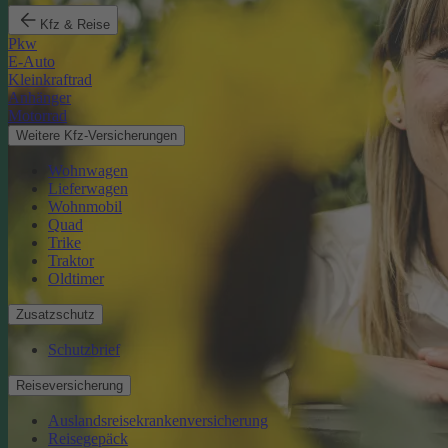
Kfz & Reise
Pkw
E-Auto
Kleinkraftrad
Anhänger
Motorrad
Weitere Kfz-Versicherungen
Wohnwagen
Lieferwagen
Wohnmobil
Quad
Trike
Traktor
Oldtimer
Zusatzschutz
Schutzbrief
Reiseversicherung
Auslandsreisekrankenversicherung
Reisegepäck