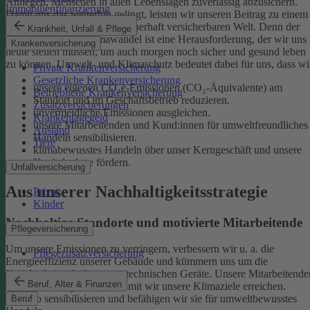
Anliegen, Menschen in allen Lebenslagen zuverlässig abzusichern.
Immobilienfinanzierung
Damit uns das weiterhin gelingt, leisten wir unseren Beitrag zu einem
gesunden Klima und einer dauerhaft versicherbaren Welt. Denn der
Krankheit, Unfall & Pflege
menschgemachte Klimawandel ist eine Herausforderung, der wir uns
Krankenversicherung
heute stellen müssen, um auch morgen noch sicher und gesund leben
zu können.
Umwelt- und Klimaschutz bedeutet dabei für uns, dass wi
Private Krankenversicherung
Gesetzliche Krankenversicherung
unsere eigenen CO₂e-Emissionen (CO₂-Äquivalente) am
Betriebliche Krankenversicherung
Standort und im Geschäftsbetrieb reduzieren.
Zusatzversicherungen
unvermeidliche Emissionen ausgleichen.
Krankentagegeld
unsere Mitarbeitenden und Kund:innen für umweltfreundliches
Ausland
Handeln sensibilisieren.
Tiere
klimabewusstes Handeln über unser Kerngeschäft und unsere
Kapitalanlage fördern.
Unfallversicherung
Aus unserer Nachhaltigkeitsstrategie
Privat
Kinder
Nachhaltige Standorte und motivierte Mitarbeitende
Pflegeversicherung
Um unsere Emissionen zu verringern, verbessern wir u. a. die
Pflegezusatzversicherung
Energieeffizienz unserer Gebäude und kümmern uns um die
Kreislaufwirtschaft unserer technischen Geräte.
Unsere Mitarbeitende
Beruf, Alter & Finanzen
sind ein wichtiger Hebel, damit wir unsere Klimaziele erreichen.
Deshalb sensibilisieren und befähigen wir sie für umweltbewusstes
Beruf