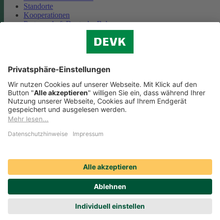
Standorte
Kooperationen
Partnerschaft Deutsche Bahn
Nachhaltigkeit
Cookie-Einstellungen
Datenschutz
Impressum
Streitbeilegung
Nutzungshinweise
EU-Transparenzverordnung
Compliance
Barrierefreiheit
Social Media Icons sowie Verlinkungen, die mit
gekennzeichnet
sind, führen auf externe Seiten. Die DEVK ist für die dortigen Inhalte
Nutzungsbedingungen und Datenschutzbestimmungen nicht
verantwortlich. Mehr dazu erfahren Sie unter
Datenschutz
.
© DEVK 2026