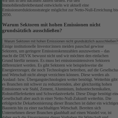
wir uns in den nächsten Jahren stellen. Für den
Immobiliendirektbestand entwickeln wir aktuell eine
Emissionsreduktionsstrategie möglichst zur Netto-Null-Erreichung bis
2050.
Warum Sektoren mit hohen Emissionen nicht
grundsätzlich ausschließen?
Warum Sektoren mit hohen Emissionen nicht grundsätzlich ausschließen?
Einige institutionelle Investor:innen meiden pauschal gewisse
Sektoren, um geringere Emissionskennzahlen auszuweisen – das
macht die DEVK bewusst nicht und wir möchten den einfachen
Grund hierfür nennen. Es muss bei emissionsintensiven Sektoren
differenziert werden. Es gibt Sektoren wie beispielsweise die
Energieerzeuger, die noch Technologien betreiben, auf die Gesellscha
und Wirtschaft nicht abrupt verzichten können. Diese werden als
Auslauf- bzw. Übergangstechnologien weiter benötigt.
Weiterhin gibt
es Branchen mit schwer zu reduzierenden, aber gleichzeitig hohen
Emissionen wie Stahl, Zement, Aluminium, Industriechemikalien,
Rohstofflieferketten und Schwerlastverkehr. Diese Dinge benötigt ein
Gesellschaft aber auch in einer Netto-Null-Zukunft weiterhin. Die
erfolgreiche Dekarbonisierung dieser Branchen ist daher ein wichtige
Baustein hin zu einer nachhaltigen Wirtschaft.
Bereiten sich
Unternehmen dieser Branchen glaubhaft auf einen Wandel vor, ist
daher auch die Finanzierung dieser Vorhaben für Wirtschaft und