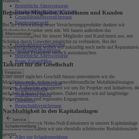
Handeln.
Betriebliche Altersvorsorge
Berufsunfähigkeitsversicherung
Begeisterte Mitglieder, Kundinnen und Kunden
Grundfähigkeitsversicherung
Krankentagegeld
Bei der Entwicklung neuer Versicherungsprodukte denken wir
ökologische Aspekte stets mit. Wir bauen außerdem das
Altersvorsorge
Präventionsangebot für unsere Mitglieder und Kund:innen aus, um
Schäden durch Unwetter möglichst zu verhindern.
Bei der
Risikolebensversicherung
Schadenregulierung wollen wir zukünftig noch mehr auf Reparaturen
Sterbegeldversicherung
setzen, anstatt Ersatzteile einfach auszutauschen.
Betriebliche Altersvorsorge
Rente ZukunftPlus
Tatkraft für die Gesellschaft
Finanzen
Über unser tägliches Geschäft hinaus unterstützen wir die
Mobilitätswende, indem wir umweltfreundliche Mobilitätslösungen
Immobilienfinanzierung
fördern. Außerdem engagieren wir uns für Projekte und Initiativen, di
Investmentfonds
sich dem Klimaschutz widmen. Dabei setzen wir auf langfristige
SmartInvest Junior
Partnerschaften und regionales Engagement.
Girokonto
Restschuldversicherung
Nachhaltigkeit in den Kapitalanlagen
Service
Bis 2050 wollen wir Netto-Null-Emissionen in unserer Kapitalanlage
Schadenmeldung
erreichen. Dazu haben wir uns ebenfalls schrittweise Reduktionsziele
gesetzt.
Alles zur Schadenmeldung