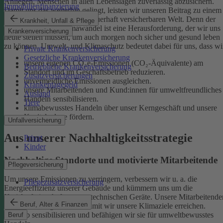
Anliegen, Menschen in allen Lebenslagen zuverlässig abzusichern.
Immobilienfinanzierung
Damit uns das weiterhin gelingt, leisten wir unseren Beitrag zu einem
gesunden Klima und einer dauerhaft versicherbaren Welt. Denn der
Krankheit, Unfall & Pflege
menschgemachte Klimawandel ist eine Herausforderung, der wir uns
Krankenversicherung
heute stellen müssen, um auch morgen noch sicher und gesund leben
zu können.
Umwelt- und Klimaschutz bedeutet dabei für uns, dass wi
Private Krankenversicherung
Gesetzliche Krankenversicherung
unsere eigenen CO₂e-Emissionen (CO₂-Äquivalente) am
Betriebliche Krankenversicherung
Standort und im Geschäftsbetrieb reduzieren.
Zusatzversicherungen
unvermeidliche Emissionen ausgleichen.
Krankentagegeld
unsere Mitarbeitenden und Kund:innen für umweltfreundliches
Ausland
Handeln sensibilisieren.
Tiere
klimabewusstes Handeln über unser Kerngeschäft und unsere
Kapitalanlage fördern.
Unfallversicherung
Aus unserer Nachhaltigkeitsstrategie
Privat
Kinder
Nachhaltige Standorte und motivierte Mitarbeitende
Pflegeversicherung
Um unsere Emissionen zu verringern, verbessern wir u. a. die
Pflegezusatzversicherung
Energieeffizienz unserer Gebäude und kümmern uns um die
Kreislaufwirtschaft unserer technischen Geräte.
Unsere Mitarbeitende
Beruf, Alter & Finanzen
sind ein wichtiger Hebel, damit wir unsere Klimaziele erreichen.
Deshalb sensibilisieren und befähigen wir sie für umweltbewusstes
Beruf