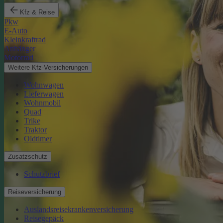
Kfz & Reise
Pkw
E-Auto
Kleinkraftrad
Anhänger
Motorrad
Weitere Kfz-Versicherungen
Wohnwagen
Lieferwagen
Wohnmobil
Quad
Trike
Traktor
Oldtimer
Zusatzschutz
Schutzbrief
Reiseversicherung
Auslandsreisekrankenversicherung
Reisegepäck