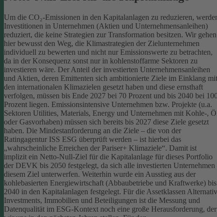
Um die CO₂-Emissionen in den Kapitalanlagen zu reduzieren, werde
Investitionen in Unternehmen (Aktien und Unternehmensanleihen)
reduziert, die keine Strategien zur Transformation besitzen. Wir gehen
hier bewusst den Weg, die Klimastrategien der Zielunternehmen
individuell zu bewerten und nicht nur Emissionswerte zu betrachten,
da in der Konsequenz sonst nur in kohlenstoffarme Sektoren zu
investieren wäre.
Der Anteil der investierten Unternehmensanleihen
und Aktien, deren Emittenten sich ambitionierte Ziele im Einklang mi
den internationalen Klimazielen gesetzt haben und diese ernsthaft
verfolgen, müssen bis Ende 2027 bei 70 Prozent und bis 2040 bei 10
Prozent liegen. Emissionsintensive Unternehmen bzw. Projekte (u.a.
Sektoren Utilities, Materials, Energy und Unternehmen mit Kohle-, Ö
oder Gasvorhaben) müssen sich bereits bis 2027 diese Ziele gesetzt
haben. Die Mindestanforderung an die Ziele – die von der
Ratingagentur ISS ESG überprüft werden – ist hierbei das
„wahrscheinliche Erreichen der Pariser+ Klimaziele“. Damit ist
implizit ein Netto-Null-Ziel für die Kapitalanlage für dieses Portfolio
der DEVK bis 2050 festgelegt, da sich alle investierten Unternehmen
diesem Ziel unterwerfen. Weiterhin wurde ein Ausstieg aus der
kohlebasierten Energiewirtschaft (Abbaubetriebe und Kraftwerke) bis
2040 in den Kapitalanlagen festgelegt.
Für die Assetklassen Alternati
Investments, Immobilien und Beteiligungen ist die Messung und
Datenqualität im ESG-Kontext noch eine große Herausforderung, der