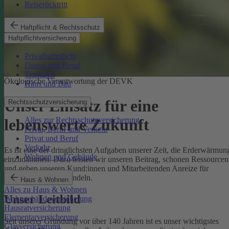
Reiserücktritt
Haftpflicht & Rechtsschutz
Haftpflichtversicherung
Privathaftpflicht
Dienst und Beruf
Tierhalter
Ökologische Verantwortung der DEVK
Haus und Bau
Unser Einsatz für eine
Rechtsschutzversicherung
Alles zur Rechtsschutzversicherung
lebenswerte Zukunft
Privat, Beruf und Verkehr
Privat und Beruf
Verkehr
Es ist eine der dringlichsten Aufgaben unserer Zeit, die Erderwärmun
Wohnen und Gebäude
einzudämmen. Dazu leisten wir unseren Beitrag, schonen Ressourcen
und geben unseren Kund:innen und Mitarbeitenden Anreize für
umweltbewusstes Handeln.
Haus & Wohnen
Alles zu Haus & Wohnen
Unser Leitbild
Wohngebäudeversicherung
Hausratversicherung
Elementarversicherung
Seit unserer Gründung vor über 140 Jahren ist es unser wichtigstes
Glasversicherung