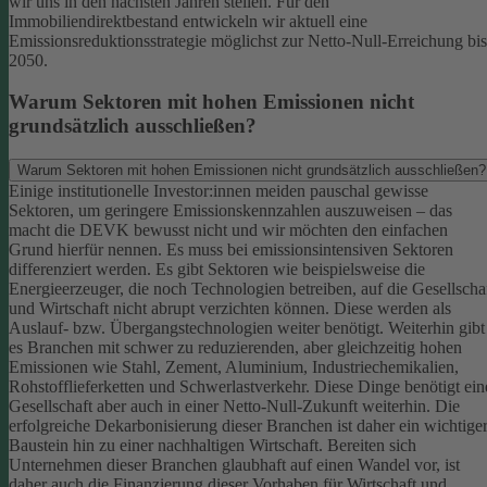
wir uns in den nächsten Jahren stellen. Für den
Immobiliendirektbestand entwickeln wir aktuell eine
Emissionsreduktionsstrategie möglichst zur Netto-Null-Erreichung bis
2050.
Warum Sektoren mit hohen Emissionen nicht
grundsätzlich ausschließen?
Warum Sektoren mit hohen Emissionen nicht grundsätzlich ausschließen?
Einige institutionelle Investor:innen meiden pauschal gewisse
Sektoren, um geringere Emissionskennzahlen auszuweisen – das
macht die DEVK bewusst nicht und wir möchten den einfachen
Grund hierfür nennen. Es muss bei emissionsintensiven Sektoren
differenziert werden. Es gibt Sektoren wie beispielsweise die
Energieerzeuger, die noch Technologien betreiben, auf die Gesellscha
und Wirtschaft nicht abrupt verzichten können. Diese werden als
Auslauf- bzw. Übergangstechnologien weiter benötigt.
Weiterhin gibt
es Branchen mit schwer zu reduzierenden, aber gleichzeitig hohen
Emissionen wie Stahl, Zement, Aluminium, Industriechemikalien,
Rohstofflieferketten und Schwerlastverkehr. Diese Dinge benötigt ein
Gesellschaft aber auch in einer Netto-Null-Zukunft weiterhin. Die
erfolgreiche Dekarbonisierung dieser Branchen ist daher ein wichtige
Baustein hin zu einer nachhaltigen Wirtschaft.
Bereiten sich
Unternehmen dieser Branchen glaubhaft auf einen Wandel vor, ist
daher auch die Finanzierung dieser Vorhaben für Wirtschaft und