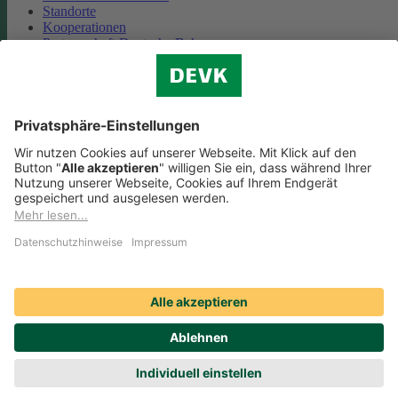
Standorte
Kooperationen
Partnerschaft Deutsche Bahn
Nachhaltigkeit
Cookie-Einstellungen
Datenschutz
Impressum
Streitbeilegung
Nutzungshinweise
EU-Transparenzverordnung
Compliance
Barrierefreiheit
Social Media Icons sowie Verlinkungen, die mit
gekennzeichnet
sind, führen auf externe Seiten. Die DEVK ist für die dortigen Inhalte
Nutzungsbedingungen und Datenschutzbestimmungen nicht
verantwortlich. Mehr dazu erfahren Sie unter
Datenschutz
.
© DEVK 2026