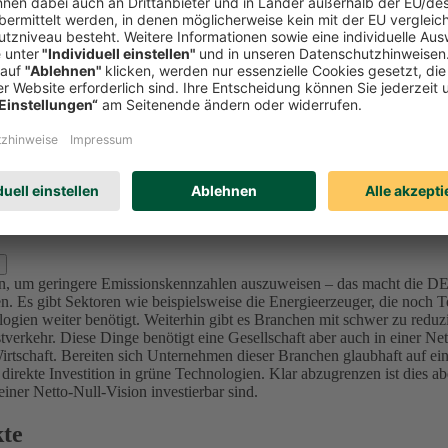
Investitionen in Unternehmen (Aktien und Unternehmensanleihen) reduzi
l zu bewerten und nicht nur Emissionswerte zu betrachten, da in der K
mittenten sich ambitionierte Ziele im Einklang mit den internationalen 
sionsintensive Unternehmen bzw. Projekte (u.a. Sektoren Utilities, Ma
nforderung an die Ziele – die von der Ratingagentur ISS ESG überprüft 
lage für dieses Portfolio der DEVK bis 2050 festgelegt, da sich alle in
d Kraftwerke) bis 2040 in den Kapitalanlagen festgelegt.
Für die Assetk
erung, der wir uns in den nächsten Jahren stellen. Für den Immobilie
s 2050.
zlich ausschließen?
oren, um geringere Emissionskennzahlen auszuweisen – das macht die 
. Es gibt Sektoren wie beispielsweise die Energieerzeuger, die noch Te
ogien weiter benötigt.
Weiterhin gibt es Branchen mit schwer zu reduz
verkehr. Diese Dinge benötigt eine Gesellschaft aber auch in einer Ne
irtschaft.
Bereiten sich Unternehmen dieser Branchen glaubhaft auf ein
 direkte Investition in grüne Technologien. Klar abzugrenzen ist dies 
ner Netto-Null-Vision investierbar sind.
kte