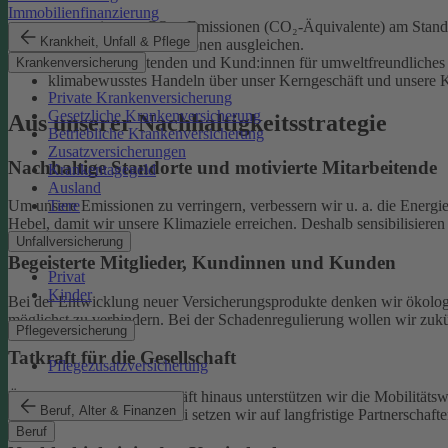
Immobilienfinanzierung
unsere eigenen CO₂e-Emissionen (CO₂-Äquivalente) am Standor
Krankheit, Unfall & Pflege
unvermeidliche Emissionen ausgleichen.
unsere Mitarbeitenden und Kund:innen für umweltfreundliches 
Krankenversicherung
klimabewusstes Handeln über unser Kerngeschäft und unsere Ka
Private Krankenversicherung
Gesetzliche Krankenversicherung
Aus unserer Nachhaltigkeitsstrategie
Betriebliche Krankenversicherung
Zusatzversicherungen
Nachhaltige Standorte und motivierte Mitarbeitende
Krankentagegeld
Ausland
Tiere
Um unsere Emissionen zu verringern, verbessern wir u. a. die Energi
Hebel, damit wir unsere Klimaziele erreichen. Deshalb sensibilisiere
Unfallversicherung
Begeisterte Mitglieder, Kundinnen und Kunden
Privat
Kinder
Bei der Entwicklung neuer Versicherungsprodukte denken wir ökolog
möglichst zu verhindern.
Bei der Schadenregulierung wollen wir zukün
Pflegeversicherung
Tatkraft für die Gesellschaft
Pflegezusatzversicherung
Über unser tägliches Geschäft hinaus unterstützen wir die Mobilitäts
Beruf, Alter & Finanzen
Klimaschutz widmen. Dabei setzen wir auf langfristige Partnerschaft
Beruf