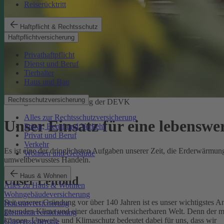
Reiserücktritt
Haftpflicht & Rechtsschutz
Haftpflichtversicherung
Privathaftpflicht
Dienst und Beruf
Tierhalter
Haus und Bau
Rechtsschutzversicherung
Ökologische Verantwortung der DEVK
Alles zur Rechtsschutzversicherung
Unser Einsatz für eine lebenswe
Privat, Beruf und Verkehr
Privat und Beruf
Verkehr
Es ist eine der dringlichsten Aufgaben unserer Zeit, die Erderwärm
Wohnen und Gebäude
umweltbewusstes Handeln.
Haus & Wohnen
Unser Leitbild
Alles zu Haus & Wohnen
Wohngebäudeversicherung
Seit unserer Gründung vor über 140 Jahren ist es unser wichtigstes A
Hausratversicherung
gesunden Klima und einer dauerhaft versicherbaren Welt. Denn der 
Elementarversicherung
können.
Umwelt- und Klimaschutz bedeutet dabei für uns, dass wir
Glasversicherung