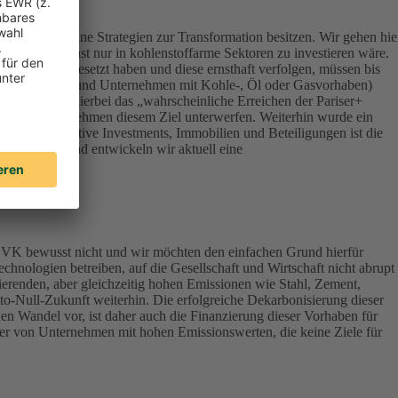
ert, die keine Strategien zur Transformation besitzen. Wir gehen hie
onsequenz sonst nur in kohlenstoffarme Sektoren zu investieren wäre.
Klimazielen gesetzt haben und diese ernsthaft verfolgen, müssen bis
terials, Energy und Unternehmen mit Kohle-, Öl oder Gasvorhaben)
werden – ist hierbei das „wahrscheinliche Erreichen der Pariser+
vestierten Unternehmen diesem Ziel unterwerfen. Weiterhin wurde ein
lassen Alternative Investments, Immobilien und Beteiligungen ist die
ndirektbestand entwickeln wir aktuell eine
DEVK bewusst nicht und wir möchten den einfachen Grund hierfür
chnologien betreiben, auf die Gesellschaft und Wirtschaft nicht abrupt
ierenden, aber gleichzeitig hohen Emissionen wie Stahl, Zement,
tto-Null-Zukunft weiterhin. Die erfolgreiche Dekarbonisierung dieser
en Wandel vor, ist daher auch die Finanzierung dieser Vorhaben für
aber von Unternehmen mit hohen Emissionswerten, die keine Ziele für