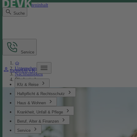
Direkt zum Seiteninhalt
Suche
Service
Unternehmen
meineDEVK
Nachhaltigkeit
Ökologisches
Kfz & Reise
Haftpflicht & Rechtsschutz
Haus & Wohnen
Krankheit, Unfall & Pflege
Beruf, Alter & Finanzen
Service