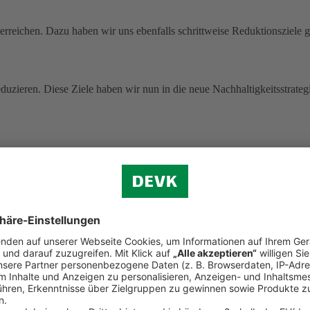
rreichen. Dazu haben wir uns ebenfalls schrittweise Reduktionsziele g
uzieren. Diese Ziele haben wir nun in die neue Nachhaltigkeitsstrategi
 ohne Pandemie-Effekte.