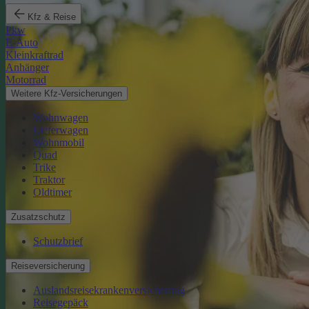
Kfz & Reise
Pkw
E-Auto
Kleinkraftrad
Anhänger
Motorrad
Weitere Kfz-Versicherungen
Wohnwagen
Lieferwagen
Wohnmobil
Quad
Trike
Traktor
Oldtimer
Zusatzschutz
Schutzbrief
Reiseversicherung
Auslandsreisekrankenversicherung
Reisegepäck