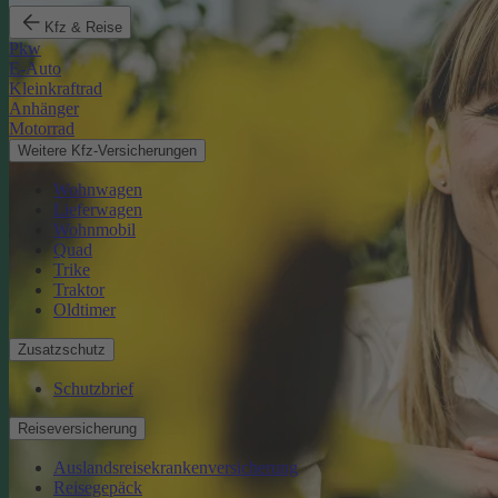
Kfz & Reise
Pkw
E-Auto
Kleinkraftrad
Anhänger
Motorrad
Weitere Kfz-Versicherungen
Wohnwagen
Lieferwagen
Wohnmobil
Quad
Trike
Traktor
Oldtimer
Zusatzschutz
Schutzbrief
Reiseversicherung
Auslandsreisekrankenversicherung
Reisegepäck