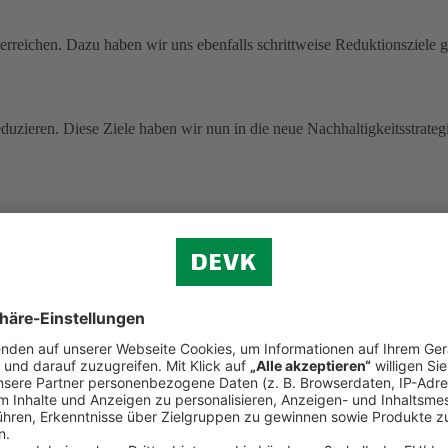
rreichen. Dazu haben wir uns ebenfalls schrittweise Reduktionsziele g
uzieren. Diese Ziele haben wir nun in die neue Nachhaltigkeitsstrategi
 ohne Pandemie-Effekte.