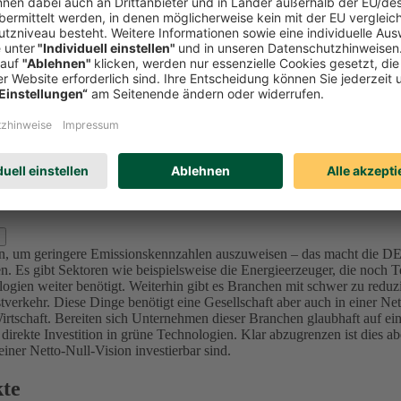
Investitionen in Unternehmen (Aktien und Unternehmensanleihen) reduzi
l zu bewerten und nicht nur Emissionswerte zu betrachten, da in der K
mittenten sich ambitionierte Ziele im Einklang mit den internationalen 
sionsintensive Unternehmen bzw. Projekte (u.a. Sektoren Utilities, Ma
nforderung an die Ziele – die von der Ratingagentur ISS ESG überprüft 
lage für dieses Portfolio der DEVK bis 2050 festgelegt, da sich alle in
d Kraftwerke) bis 2040 in den Kapitalanlagen festgelegt.
Für die Assetk
erung, der wir uns in den nächsten Jahren stellen. Für den Immobilie
s 2050.
zlich ausschließen?
oren, um geringere Emissionskennzahlen auszuweisen – das macht die 
. Es gibt Sektoren wie beispielsweise die Energieerzeuger, die noch Te
ogien weiter benötigt.
Weiterhin gibt es Branchen mit schwer zu reduz
verkehr. Diese Dinge benötigt eine Gesellschaft aber auch in einer Ne
irtschaft.
Bereiten sich Unternehmen dieser Branchen glaubhaft auf ein
 direkte Investition in grüne Technologien. Klar abzugrenzen ist dies 
ner Netto-Null-Vision investierbar sind.
kte