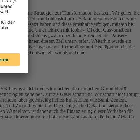
ert, die keine Strategien zur Transformation besitzen. Wir gehen hie
onsequenz sonst nur in kohlenstoffarme Sektoren zu investieren wäre.
Klimazielen gesetzt haben und diese ernsthaft verfolgen, müssen bis
terials, Energy und Unternehmen mit Kohle-, Öl oder Gasvorhaben)
werden – ist hierbei das „wahrscheinliche Erreichen der Pariser+
vestierten Unternehmen diesem Ziel unterwerfen. Weiterhin wurde ein
lassen Alternative Investments, Immobilien und Beteiligungen ist die
ndirektbestand entwickeln wir aktuell eine
DEVK bewusst nicht und wir möchten den einfachen Grund hierfür
chnologien betreiben, auf die Gesellschaft und Wirtschaft nicht abrupt
ierenden, aber gleichzeitig hohen Emissionen wie Stahl, Zement,
tto-Null-Zukunft weiterhin. Die erfolgreiche Dekarbonisierung dieser
en Wandel vor, ist daher auch die Finanzierung dieser Vorhaben für
aber von Unternehmen mit hohen Emissionswerten, die keine Ziele für