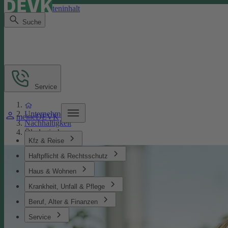
Direkt zum Seiteninhalt
Suche
Service
Unternehmen
meineDEVK
Nachhaltigkeit
Ökologisches
Kfz & Reise
Haftpflicht & Rechtsschutz
Haus & Wohnen
Krankheit, Unfall & Pflege
Beruf, Alter & Finanzen
Service