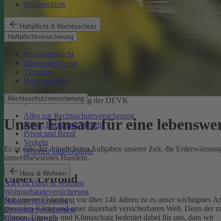
Reiserücktritt
Haftpflicht & Rechtsschutz
Haftpflichtversicherung
Privathaftpflicht
Dienst und Beruf
Tierhalter
Haus und Bau
Rechtsschutzversicherung
Ökologische Verantwortung der DEVK
Alles zur Rechtsschutzversicherung
Unser Einsatz für eine lebenswe
Privat, Beruf und Verkehr
Privat und Beruf
Verkehr
Es ist eine der dringlichsten Aufgaben unserer Zeit, die Erderwärm
Wohnen und Gebäude
umweltbewusstes Handeln.
Haus & Wohnen
Unser Leitbild
Alles zu Haus & Wohnen
Wohngebäudeversicherung
Seit unserer Gründung vor über 140 Jahren ist es unser wichtigstes A
Hausratversicherung
gesunden Klima und einer dauerhaft versicherbaren Welt. Denn der 
Elementarversicherung
können.
Umwelt- und Klimaschutz bedeutet dabei für uns, dass wir
Glasversicherung