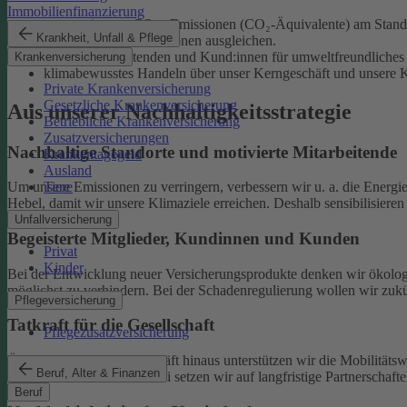
Immobilienfinanzierung
unsere eigenen CO₂e-Emissionen (CO₂-Äquivalente) am Standor
Krankheit, Unfall & Pflege
unvermeidliche Emissionen ausgleichen.
unsere Mitarbeitenden und Kund:innen für umweltfreundliches 
Krankenversicherung
klimabewusstes Handeln über unser Kerngeschäft und unsere Ka
Private Krankenversicherung
Gesetzliche Krankenversicherung
Aus unserer Nachhaltigkeitsstrategie
Betriebliche Krankenversicherung
Zusatzversicherungen
Nachhaltige Standorte und motivierte Mitarbeitende
Krankentagegeld
Ausland
Tiere
Um unsere Emissionen zu verringern, verbessern wir u. a. die Energi
Hebel, damit wir unsere Klimaziele erreichen. Deshalb sensibilisiere
Unfallversicherung
Begeisterte Mitglieder, Kundinnen und Kunden
Privat
Kinder
Bei der Entwicklung neuer Versicherungsprodukte denken wir ökolog
möglichst zu verhindern.
Bei der Schadenregulierung wollen wir zukün
Pflegeversicherung
Tatkraft für die Gesellschaft
Pflegezusatzversicherung
Über unser tägliches Geschäft hinaus unterstützen wir die Mobilitäts
Beruf, Alter & Finanzen
Klimaschutz widmen. Dabei setzen wir auf langfristige Partnerschaft
Beruf