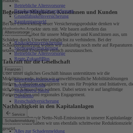
Handeln.
Betriebliche Altersvorsorge
Berufsunfähigkeitsversicherung
Begeisterte Mitglieder, Kundinnen und Kunden
Grundfähigkeitsversicherung
Krankentagegeld
Bei der Entwicklung neuer Versicherungsprodukte denken wir
ökologische Aspekte stets mit. Wir bauen außerdem das
Altersvorsorge
Präventionsangebot für unsere Mitglieder und Kund:innen aus, um
Schäden durch Unwetter möglichst zu verhindern.
Bei der
Risikolebensversicherung
Schadenregulierung wollen wir zukünftig noch mehr auf Reparaturen
Sterbegeldversicherung
setzen, anstatt Ersatzteile einfach auszutauschen.
Betriebliche Altersvorsorge
Rente ZukunftPlus
Tatkraft für die Gesellschaft
Finanzen
Über unser tägliches Geschäft hinaus unterstützen wir die
Mobilitätswende, indem wir umweltfreundliche Mobilitätslösungen
Immobilienfinanzierung
fördern. Außerdem engagieren wir uns für Projekte und Initiativen, di
Investmentfonds
sich dem Klimaschutz widmen. Dabei setzen wir auf langfristige
SmartInvest Junior
Partnerschaften und regionales Engagement.
Girokonto
Restschuldversicherung
Nachhaltigkeit in den Kapitalanlagen
Service
Bis 2050 wollen wir Netto-Null-Emissionen in unserer Kapitalanlage
Schadenmeldung
erreichen. Dazu haben wir uns ebenfalls schrittweise Reduktionsziele
gesetzt.
Alles zur Schadenmeldung