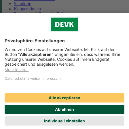
Standorte
Kooperationen
Partnerschaft Deutsche Bahn
Nachhaltigkeit
Cookie-Einstellungen
Datenschutz
Impressum
Streitbeilegung
Nutzungshinweise
EU-Transparenzverordnung
Compliance
Barrierefreiheit
Social Media Icons sowie Verlinkungen, die mit
gekennzeichnet
sind, führen auf externe Seiten. Die DEVK ist für die dortigen Inhalte
Nutzungsbedingungen und Datenschutzbestimmungen nicht
verantwortlich. Mehr dazu erfahren Sie unter
Datenschutz
.
© DEVK 2026