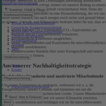
Anliegen, Menschen in allen Lebenslagen zuverlässig abzusichern.
Immobilienfinanzierung
Damit uns das weiterhin gelingt, leisten wir unseren Beitrag zu einem
gesunden Klima und einer dauerhaft versicherbaren Welt. Denn der
Krankheit, Unfall & Pflege
menschgemachte Klimawandel ist eine Herausforderung, der wir uns
Krankenversicherung
heute stellen müssen, um auch morgen noch sicher und gesund leben
zu können.
Umwelt- und Klimaschutz bedeutet dabei für uns, dass wi
Private Krankenversicherung
Gesetzliche Krankenversicherung
unsere eigenen CO₂e-Emissionen (CO₂-Äquivalente) am
Betriebliche Krankenversicherung
Standort und im Geschäftsbetrieb reduzieren.
Zusatzversicherungen
unvermeidliche Emissionen ausgleichen.
Krankentagegeld
unsere Mitarbeitenden und Kund:innen für umweltfreundliches
Ausland
Handeln sensibilisieren.
Tiere
klimabewusstes Handeln über unser Kerngeschäft und unsere
Kapitalanlage fördern.
Unfallversicherung
Aus unserer Nachhaltigkeitsstrategie
Privat
Kinder
Nachhaltige Standorte und motivierte Mitarbeitende
Pflegeversicherung
Um unsere Emissionen zu verringern, verbessern wir u. a. die
Pflegezusatzversicherung
Energieeffizienz unserer Gebäude und kümmern uns um die
Kreislaufwirtschaft unserer technischen Geräte.
Unsere Mitarbeitende
Beruf, Alter & Finanzen
sind ein wichtiger Hebel, damit wir unsere Klimaziele erreichen.
Deshalb sensibilisieren und befähigen wir sie für umweltbewusstes
Beruf