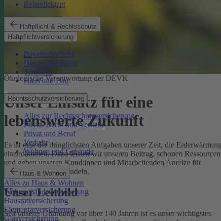
Reiserücktritt
Haftpflicht & Rechtsschutz
Haftpflichtversicherung
Privathaftpflicht
Dienst und Beruf
Tierhalter
Ökologische Verantwortung der DEVK
Haus und Bau
Unser Einsatz für eine
Rechtsschutzversicherung
Alles zur Rechtsschutzversicherung
lebenswerte Zukunft
Privat, Beruf und Verkehr
Privat und Beruf
Verkehr
Es ist eine der dringlichsten Aufgaben unserer Zeit, die Erderwärmun
Wohnen und Gebäude
einzudämmen. Dazu leisten wir unseren Beitrag, schonen Ressourcen
und geben unseren Kund:innen und Mitarbeitenden Anreize für
umweltbewusstes Handeln.
Haus & Wohnen
Alles zu Haus & Wohnen
Unser Leitbild
Wohngebäudeversicherung
Hausratversicherung
Elementarversicherung
Seit unserer Gründung vor über 140 Jahren ist es unser wichtigstes
Glasversicherung