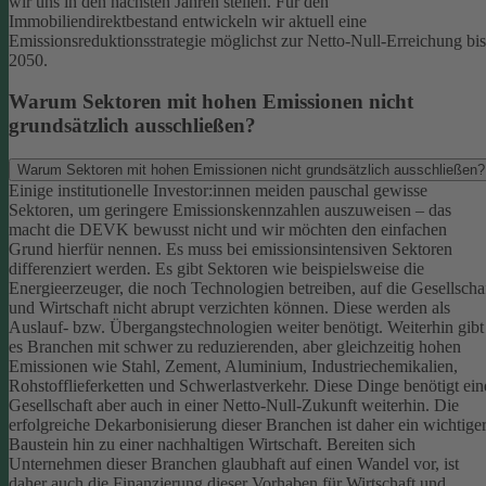
wir uns in den nächsten Jahren stellen. Für den
Immobiliendirektbestand entwickeln wir aktuell eine
Emissionsreduktionsstrategie möglichst zur Netto-Null-Erreichung bis
2050.
Warum Sektoren mit hohen Emissionen nicht
grundsätzlich ausschließen?
Warum Sektoren mit hohen Emissionen nicht grundsätzlich ausschließen?
Einige institutionelle Investor:innen meiden pauschal gewisse
Sektoren, um geringere Emissionskennzahlen auszuweisen – das
macht die DEVK bewusst nicht und wir möchten den einfachen
Grund hierfür nennen. Es muss bei emissionsintensiven Sektoren
differenziert werden. Es gibt Sektoren wie beispielsweise die
Energieerzeuger, die noch Technologien betreiben, auf die Gesellscha
und Wirtschaft nicht abrupt verzichten können. Diese werden als
Auslauf- bzw. Übergangstechnologien weiter benötigt.
Weiterhin gibt
es Branchen mit schwer zu reduzierenden, aber gleichzeitig hohen
Emissionen wie Stahl, Zement, Aluminium, Industriechemikalien,
Rohstofflieferketten und Schwerlastverkehr. Diese Dinge benötigt ein
Gesellschaft aber auch in einer Netto-Null-Zukunft weiterhin. Die
erfolgreiche Dekarbonisierung dieser Branchen ist daher ein wichtige
Baustein hin zu einer nachhaltigen Wirtschaft.
Bereiten sich
Unternehmen dieser Branchen glaubhaft auf einen Wandel vor, ist
daher auch die Finanzierung dieser Vorhaben für Wirtschaft und