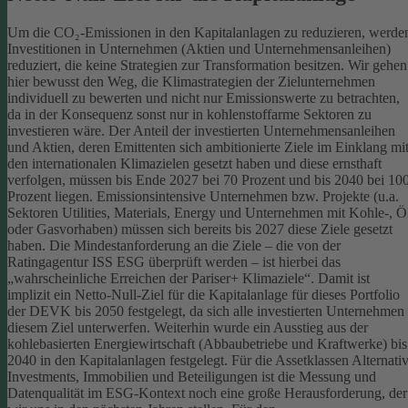
Um die CO₂-Emissionen in den Kapitalanlagen zu reduzieren, werde
Investitionen in Unternehmen (Aktien und Unternehmensanleihen)
reduziert, die keine Strategien zur Transformation besitzen. Wir gehen
hier bewusst den Weg, die Klimastrategien der Zielunternehmen
individuell zu bewerten und nicht nur Emissionswerte zu betrachten,
da in der Konsequenz sonst nur in kohlenstoffarme Sektoren zu
investieren wäre.
Der Anteil der investierten Unternehmensanleihen
und Aktien, deren Emittenten sich ambitionierte Ziele im Einklang mi
den internationalen Klimazielen gesetzt haben und diese ernsthaft
verfolgen, müssen bis Ende 2027 bei 70 Prozent und bis 2040 bei 10
Prozent liegen. Emissionsintensive Unternehmen bzw. Projekte (u.a.
Sektoren Utilities, Materials, Energy und Unternehmen mit Kohle-, Ö
oder Gasvorhaben) müssen sich bereits bis 2027 diese Ziele gesetzt
haben. Die Mindestanforderung an die Ziele – die von der
Ratingagentur ISS ESG überprüft werden – ist hierbei das
„wahrscheinliche Erreichen der Pariser+ Klimaziele“. Damit ist
implizit ein Netto-Null-Ziel für die Kapitalanlage für dieses Portfolio
der DEVK bis 2050 festgelegt, da sich alle investierten Unternehmen
diesem Ziel unterwerfen. Weiterhin wurde ein Ausstieg aus der
kohlebasierten Energiewirtschaft (Abbaubetriebe und Kraftwerke) bis
2040 in den Kapitalanlagen festgelegt.
Für die Assetklassen Alternati
Investments, Immobilien und Beteiligungen ist die Messung und
Datenqualität im ESG-Kontext noch eine große Herausforderung, der