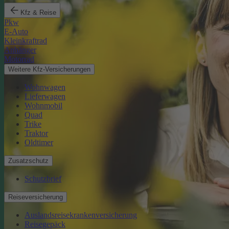
Kfz & Reise
Pkw
E-Auto
Kleinkraftrad
Anhänger
Motorrad
Weitere Kfz-Versicherungen
Wohnwagen
Lieferwagen
Wohnmobil
Quad
Trike
Traktor
Oldtimer
Zusatzschutz
Schutzbrief
Reiseversicherung
Auslandsreisekrankenversicherung
Reisegepäck