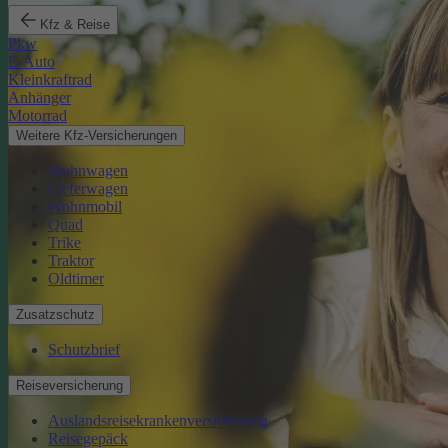
Kfz & Reise
Pkw
E-Auto
Kleinkraftrad
Anhänger
Motorrad
Weitere Kfz-Versicherungen
Wohnwagen
Lieferwagen
Wohnmobil
Quad
Trike
Traktor
Oldtimer
Zusatzschutz
Schutzbrief
Reiseversicherung
Auslandsreisekrankenversicherung
Reisegepäck