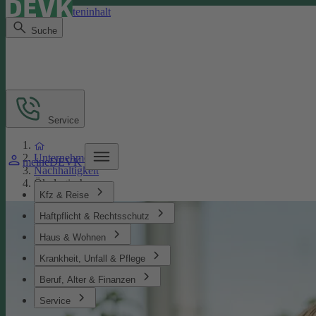
Direkt zum Seiteninhalt
Suche
Service
Unternehmen
meineDEVK
Nachhaltigkeit
Ökologisches
Kfz & Reise
Haftpflicht & Rechtsschutz
Haus & Wohnen
Krankheit, Unfall & Pflege
Beruf, Alter & Finanzen
Service