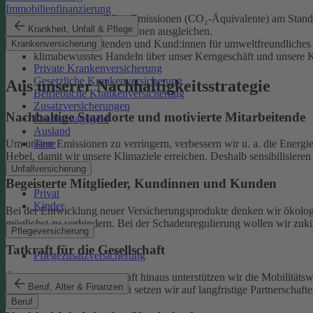
Immobilienfinanzierung
unsere eigenen CO₂e-Emissionen (CO₂-Äquivalente) am Standor
Krankheit, Unfall & Pflege
unvermeidliche Emissionen ausgleichen.
unsere Mitarbeitenden und Kund:innen für umweltfreundliches 
Krankenversicherung
klimabewusstes Handeln über unser Kerngeschäft und unsere Ka
Private Krankenversicherung
Gesetzliche Krankenversicherung
Aus unserer Nachhaltigkeitsstrategie
Betriebliche Krankenversicherung
Zusatzversicherungen
Nachhaltige Standorte und motivierte Mitarbeitende
Krankentagegeld
Ausland
Tiere
Um unsere Emissionen zu verringern, verbessern wir u. a. die Energi
Hebel, damit wir unsere Klimaziele erreichen. Deshalb sensibilisiere
Unfallversicherung
Begeisterte Mitglieder, Kundinnen und Kunden
Privat
Kinder
Bei der Entwicklung neuer Versicherungsprodukte denken wir ökolog
möglichst zu verhindern.
Bei der Schadenregulierung wollen wir zukün
Pflegeversicherung
Tatkraft für die Gesellschaft
Pflegezusatzversicherung
Über unser tägliches Geschäft hinaus unterstützen wir die Mobilitäts
Beruf, Alter & Finanzen
Klimaschutz widmen. Dabei setzen wir auf langfristige Partnerschaft
Beruf