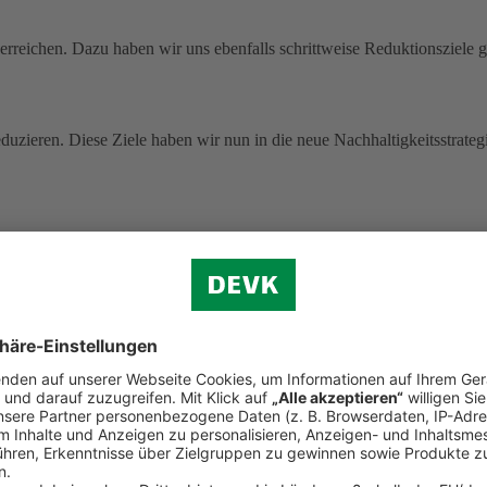
rreichen. Dazu haben wir uns ebenfalls schrittweise Reduktionsziele g
uzieren. Diese Ziele haben wir nun in die neue Nachhaltigkeitsstrategi
 ohne Pandemie-Effekte.