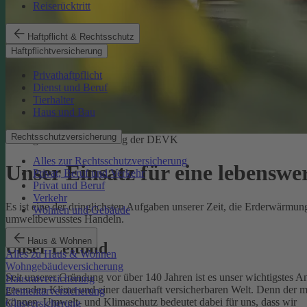
Reiserücktritt
Haftpflicht & Rechtsschutz
Haftpflichtversicherung
Privathaftpflicht
Dienst und Beruf
Tierhalter
Haus und Bau
Rechtsschutzversicherung
Ökologische Verantwortung der DEVK
Alles zur Rechtsschutzversicherung
Unser Einsatz für eine lebenswe
Privat, Beruf und Verkehr
Privat und Beruf
Verkehr
Es ist eine der dringlichsten Aufgaben unserer Zeit, die Erderwärm
Wohnen und Gebäude
umweltbewusstes Handeln.
Haus & Wohnen
Unser Leitbild
Alles zu Haus & Wohnen
Wohngebäudeversicherung
Seit unserer Gründung vor über 140 Jahren ist es unser wichtigstes A
Hausratversicherung
gesunden Klima und einer dauerhaft versicherbaren Welt. Denn der 
Elementarversicherung
können.
Umwelt- und Klimaschutz bedeutet dabei für uns, dass wir
Glasversicherung