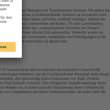
ert, die keine Strategien zur Transformation besitzen. Wir gehen hie
onsequenz sonst nur in kohlenstoffarme Sektoren zu investieren wäre.
Klimazielen gesetzt haben und diese ernsthaft verfolgen, müssen bis
terials, Energy und Unternehmen mit Kohle-, Öl oder Gasvorhaben)
werden – ist hierbei das „wahrscheinliche Erreichen der Pariser+
vestierten Unternehmen diesem Ziel unterwerfen. Weiterhin wurde ein
lassen Alternative Investments, Immobilien und Beteiligungen ist die
ndirektbestand entwickeln wir aktuell eine
DEVK bewusst nicht und wir möchten den einfachen Grund hierfür
chnologien betreiben, auf die Gesellschaft und Wirtschaft nicht abrupt
ierenden, aber gleichzeitig hohen Emissionen wie Stahl, Zement,
tto-Null-Zukunft weiterhin. Die erfolgreiche Dekarbonisierung dieser
en Wandel vor, ist daher auch die Finanzierung dieser Vorhaben für
aber von Unternehmen mit hohen Emissionswerten, die keine Ziele für