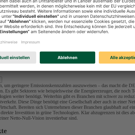
Investitionen in Unternehmen (Aktien und Unternehmensanleihen) reduzi
l zu bewerten und nicht nur Emissionswerte zu betrachten, da in der K
mittenten sich ambitionierte Ziele im Einklang mit den internationalen 
sionsintensive Unternehmen bzw. Projekte (u.a. Sektoren Utilities, Ma
nforderung an die Ziele – die von der Ratingagentur ISS ESG überprüft 
lage für dieses Portfolio der DEVK bis 2050 festgelegt, da sich alle in
d Kraftwerke) bis 2040 in den Kapitalanlagen festgelegt.
Für die Assetk
erung, der wir uns in den nächsten Jahren stellen. Für den Immobilie
s 2050.
zlich ausschließen?
oren, um geringere Emissionskennzahlen auszuweisen – das macht die 
. Es gibt Sektoren wie beispielsweise die Energieerzeuger, die noch Te
ogien weiter benötigt.
Weiterhin gibt es Branchen mit schwer zu reduz
verkehr. Diese Dinge benötigt eine Gesellschaft aber auch in einer Ne
irtschaft.
Bereiten sich Unternehmen dieser Branchen glaubhaft auf ein
 direkte Investition in grüne Technologien. Klar abzugrenzen ist dies 
ner Netto-Null-Vision investierbar sind.
kte