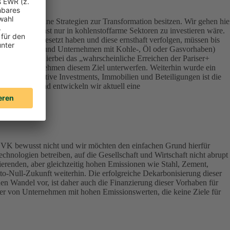
ert, die keine Strategien zur Transformation besitzen. Wir gehen hie
onsequenz sonst nur in kohlenstoffarme Sektoren zu investieren wäre.
Klimazielen gesetzt haben und diese ernsthaft verfolgen, müssen bis
terials, Energy und Unternehmen mit Kohle-, Öl oder Gasvorhaben)
werden – ist hierbei das „wahrscheinliche Erreichen der Pariser+
vestierten Unternehmen diesem Ziel unterwerfen. Weiterhin wurde ein
lassen Alternative Investments, Immobilien und Beteiligungen ist die
ndirektbestand entwickeln wir aktuell eine
DEVK bewusst nicht und wir möchten den einfachen Grund hierfür
chnologien betreiben, auf die Gesellschaft und Wirtschaft nicht abrupt
ierenden, aber gleichzeitig hohen Emissionen wie Stahl, Zement,
tto-Null-Zukunft weiterhin. Die erfolgreiche Dekarbonisierung dieser
en Wandel vor, ist daher auch die Finanzierung dieser Vorhaben für
aber von Unternehmen mit hohen Emissionswerten, die keine Ziele für