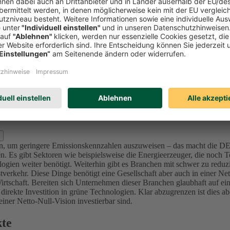
Investitionen in Unternehmen (Aktien und Unternehmensanleihen) reduzi
l zu bewerten und nicht nur Emissionswerte zu betrachten, da in der K
mittenten sich ambitionierte Ziele im Einklang mit den internationalen 
sionsintensive Unternehmen bzw. Projekte (u.a. Sektoren Utilities, Ma
nforderung an die Ziele – die von der Ratingagentur ISS ESG überprüft 
lage für dieses Portfolio der DEVK bis 2050 festgelegt, da sich alle in
d Kraftwerke) bis 2040 in den Kapitalanlagen festgelegt.
Für die Assetk
erung, der wir uns in den nächsten Jahren stellen. Für den Immobilie
s 2050.
zlich ausschließen?
oren, um geringere Emissionskennzahlen auszuweisen – das macht die 
. Es gibt Sektoren wie beispielsweise die Energieerzeuger, die noch Te
ogien weiter benötigt.
Weiterhin gibt es Branchen mit schwer zu reduz
verkehr. Diese Dinge benötigt eine Gesellschaft aber auch in einer Ne
irtschaft.
Bereiten sich Unternehmen dieser Branchen glaubhaft auf ein
 direkte Investition in grüne Technologien. Klar abzugrenzen ist dies 
ner Netto-Null-Vision investierbar sind.
kte