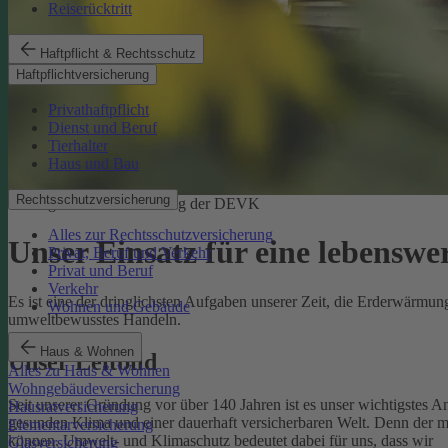
Reiserücktritt
Haftpflicht & Rechtsschutz
Haftpflichtversicherung
Privathaftpflicht
Dienst und Beruf
Tierhalter
Haus und Bau
Rechtsschutzversicherung
Ökologische Verantwortung der DEVK
Alles zur Rechtsschutzversicherung
Unser Einsatz für eine lebenswe
Privat, Beruf und Verkehr
Privat und Beruf
Verkehr
Es ist eine der dringlichsten Aufgaben unserer Zeit, die Erderwärm
Wohnen und Gebäude
umweltbewusstes Handeln.
Haus & Wohnen
Unser Leitbild
Alles zu Haus & Wohnen
Wohngebäudeversicherung
Seit unserer Gründung vor über 140 Jahren ist es unser wichtigstes A
Hausratversicherung
gesunden Klima und einer dauerhaft versicherbaren Welt. Denn der 
Elementarversicherung
können.
Umwelt- und Klimaschutz bedeutet dabei für uns, dass wir
Glasversicherung