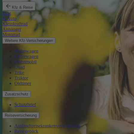
Kfz & Reise
Pkw
E-Auto
Kleinkraftrad
Anhänger
Motorrad
Weitere Kfz-Versicherungen
Wohnwagen
Lieferwagen
Wohnmobil
Quad
Trike
Traktor
Oldtimer
Zusatzschutz
Schutzbrief
Reiseversicherung
Auslandsreisekrankenversicherung
Reisegepäck