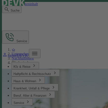
Direkt zum Seiteninhalt
Suche
Service
Unternehmen
meineDEVK
Nachhaltigkeit
Ökologisches
Kfz & Reise
Haftpflicht & Rechtsschutz
Haus & Wohnen
Krankheit, Unfall & Pflege
Beruf, Alter & Finanzen
Service