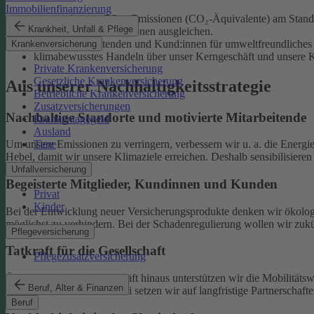
Immobilienfinanzierung
unsere eigenen CO₂e-Emissionen (CO₂-Äquivalente) am Standor
Krankheit, Unfall & Pflege
unvermeidliche Emissionen ausgleichen.
unsere Mitarbeitenden und Kund:innen für umweltfreundliches 
Krankenversicherung
klimabewusstes Handeln über unser Kerngeschäft und unsere Ka
Private Krankenversicherung
Gesetzliche Krankenversicherung
Aus unserer Nachhaltigkeitsstrategie
Betriebliche Krankenversicherung
Zusatzversicherungen
Nachhaltige Standorte und motivierte Mitarbeitende
Krankentagegeld
Ausland
Tiere
Um unsere Emissionen zu verringern, verbessern wir u. a. die Energi
Hebel, damit wir unsere Klimaziele erreichen. Deshalb sensibilisiere
Unfallversicherung
Begeisterte Mitglieder, Kundinnen und Kunden
Privat
Kinder
Bei der Entwicklung neuer Versicherungsprodukte denken wir ökolog
möglichst zu verhindern.
Bei der Schadenregulierung wollen wir zukün
Pflegeversicherung
Tatkraft für die Gesellschaft
Pflegezusatzversicherung
Über unser tägliches Geschäft hinaus unterstützen wir die Mobilitäts
Beruf, Alter & Finanzen
Klimaschutz widmen. Dabei setzen wir auf langfristige Partnerschaft
Beruf