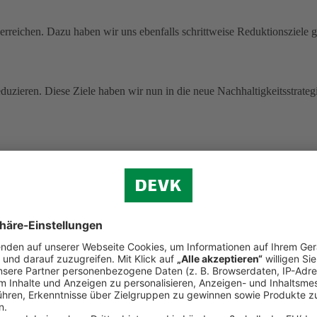
rreichen. Dazu haben wir uns ebenfalls schrittweise Reduktionsziele g
uzieren. Diese Ziele haben wir nun in die neue Nachhaltigkeitsstrategi
 ohne Pandemie-Effekte.