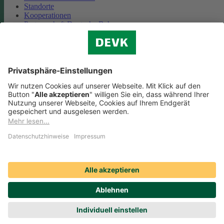
Standorte
Kooperationen
Partnerschaft Deutsche Bahn
Nachhaltigkeit
Cookie-Einstellungen
Datenschutz
Impressum
Streitbeilegung
Nutzungshinweise
EU-Transparenzverordnung
Compliance
Barrierefreiheit
Social Media Icons sowie Verlinkungen, die mit
gekennzeichnet
sind, führen auf externe Seiten. Die DEVK ist für die dortigen Inhalte
Nutzungsbedingungen und Datenschutzbestimmungen nicht
verantwortlich. Mehr dazu erfahren Sie unter
Datenschutz
.
© DEVK 2026