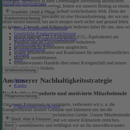
Anliegen, Menschen in allen Lebenslagen zuverlässig abzusichern.
Immobilienfinanzierung
Damit uns das weiterhin gelingt, leisten wir unseren Beitrag zu einem
gesunden Klima und einer dauerhaft versicherbaren Welt. Denn der
Krankheit, Unfall & Pflege
menschgemachte Klimawandel ist eine Herausforderung, der wir uns
Krankenversicherung
heute stellen müssen, um auch morgen noch sicher und gesund leben
zu können.
Umwelt- und Klimaschutz bedeutet dabei für uns, dass wi
Private Krankenversicherung
Gesetzliche Krankenversicherung
unsere eigenen CO₂e-Emissionen (CO₂-Äquivalente) am
Betriebliche Krankenversicherung
Standort und im Geschäftsbetrieb reduzieren.
Zusatzversicherungen
unvermeidliche Emissionen ausgleichen.
Krankentagegeld
unsere Mitarbeitenden und Kund:innen für umweltfreundliches
Ausland
Handeln sensibilisieren.
Tiere
klimabewusstes Handeln über unser Kerngeschäft und unsere
Kapitalanlage fördern.
Unfallversicherung
Aus unserer Nachhaltigkeitsstrategie
Privat
Kinder
Nachhaltige Standorte und motivierte Mitarbeitende
Pflegeversicherung
Um unsere Emissionen zu verringern, verbessern wir u. a. die
Pflegezusatzversicherung
Energieeffizienz unserer Gebäude und kümmern uns um die
Kreislaufwirtschaft unserer technischen Geräte.
Unsere Mitarbeitende
Beruf, Alter & Finanzen
sind ein wichtiger Hebel, damit wir unsere Klimaziele erreichen.
Deshalb sensibilisieren und befähigen wir sie für umweltbewusstes
Beruf