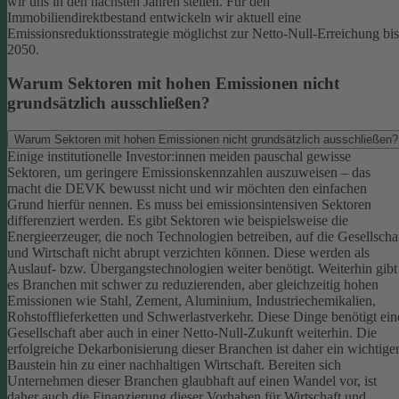
wir uns in den nächsten Jahren stellen. Für den
Immobiliendirektbestand entwickeln wir aktuell eine
Emissionsreduktionsstrategie möglichst zur Netto-Null-Erreichung bis
2050.
Warum Sektoren mit hohen Emissionen nicht
grundsätzlich ausschließen?
Warum Sektoren mit hohen Emissionen nicht grundsätzlich ausschließen?
Einige institutionelle Investor:innen meiden pauschal gewisse
Sektoren, um geringere Emissionskennzahlen auszuweisen – das
macht die DEVK bewusst nicht und wir möchten den einfachen
Grund hierfür nennen. Es muss bei emissionsintensiven Sektoren
differenziert werden. Es gibt Sektoren wie beispielsweise die
Energieerzeuger, die noch Technologien betreiben, auf die Gesellscha
und Wirtschaft nicht abrupt verzichten können. Diese werden als
Auslauf- bzw. Übergangstechnologien weiter benötigt.
Weiterhin gibt
es Branchen mit schwer zu reduzierenden, aber gleichzeitig hohen
Emissionen wie Stahl, Zement, Aluminium, Industriechemikalien,
Rohstofflieferketten und Schwerlastverkehr. Diese Dinge benötigt ein
Gesellschaft aber auch in einer Netto-Null-Zukunft weiterhin. Die
erfolgreiche Dekarbonisierung dieser Branchen ist daher ein wichtige
Baustein hin zu einer nachhaltigen Wirtschaft.
Bereiten sich
Unternehmen dieser Branchen glaubhaft auf einen Wandel vor, ist
daher auch die Finanzierung dieser Vorhaben für Wirtschaft und