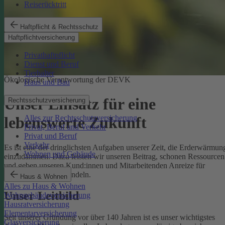
Reiserücktritt
Haftpflicht & Rechtsschutz
Haftpflichtversicherung
Privathaftpflicht
Dienst und Beruf
Tierhalter
Ökologische Verantwortung der DEVK
Haus und Bau
Unser Einsatz für eine
Rechtsschutzversicherung
Alles zur Rechtsschutzversicherung
lebenswerte Zukunft
Privat, Beruf und Verkehr
Privat und Beruf
Verkehr
Es ist eine der dringlichsten Aufgaben unserer Zeit, die Erderwärmun
Wohnen und Gebäude
einzudämmen. Dazu leisten wir unseren Beitrag, schonen Ressourcen
und geben unseren Kund:innen und Mitarbeitenden Anreize für
umweltbewusstes Handeln.
Haus & Wohnen
Alles zu Haus & Wohnen
Unser Leitbild
Wohngebäudeversicherung
Hausratversicherung
Elementarversicherung
Seit unserer Gründung vor über 140 Jahren ist es unser wichtigstes
Glasversicherung