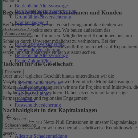
Handeln.
Betriebliche Altersvorsorge
Berufsunfähigkeitsversicherung
Begeisterte Mitglieder, Kundinnen und Kunden
Grundfähigkeitsversicherung
Krankentagegeld
Bei der Entwicklung neuer Versicherungsprodukte denken wir
ökologische Aspekte stets mit. Wir bauen außerdem das
Altersvorsorge
Präventionsangebot für unsere Mitglieder und Kund:innen aus, um
Schäden durch Unwetter möglichst zu verhindern.
Bei der
Risikolebensversicherung
Schadenregulierung wollen wir zukünftig noch mehr auf Reparaturen
Sterbegeldversicherung
setzen, anstatt Ersatzteile einfach auszutauschen.
Betriebliche Altersvorsorge
Rente ZukunftPlus
Tatkraft für die Gesellschaft
Finanzen
Über unser tägliches Geschäft hinaus unterstützen wir die
Mobilitätswende, indem wir umweltfreundliche Mobilitätslösungen
Immobilienfinanzierung
fördern. Außerdem engagieren wir uns für Projekte und Initiativen, di
Investmentfonds
sich dem Klimaschutz widmen. Dabei setzen wir auf langfristige
SmartInvest Junior
Partnerschaften und regionales Engagement.
Girokonto
Restschuldversicherung
Nachhaltigkeit in den Kapitalanlagen
Service
Bis 2050 wollen wir Netto-Null-Emissionen in unserer Kapitalanlage
Schadenmeldung
erreichen. Dazu haben wir uns ebenfalls schrittweise Reduktionsziele
gesetzt.
Alles zur Schadenmeldung