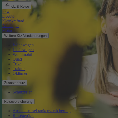
Kfz & Reise
Pkw
E-Auto
Kleinkraftrad
Anhänger
Motorrad
Weitere Kfz-Versicherungen
Wohnwagen
Lieferwagen
Wohnmobil
Quad
Trike
Traktor
Oldtimer
Zusatzschutz
Schutzbrief
Reiseversicherung
Auslandsreisekrankenversicherung
Reisegepäck