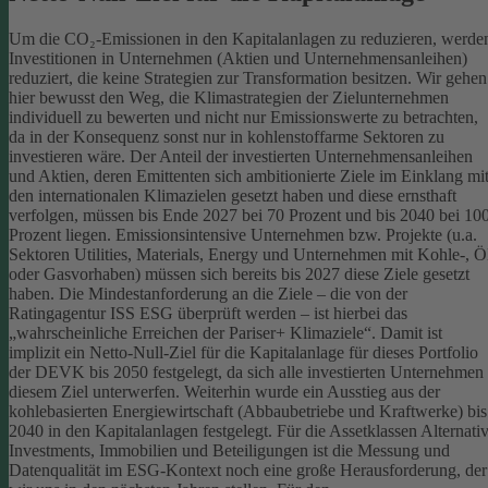
Um die CO₂-Emissionen in den Kapitalanlagen zu reduzieren, werde
Investitionen in Unternehmen (Aktien und Unternehmensanleihen)
reduziert, die keine Strategien zur Transformation besitzen. Wir gehen
hier bewusst den Weg, die Klimastrategien der Zielunternehmen
individuell zu bewerten und nicht nur Emissionswerte zu betrachten,
da in der Konsequenz sonst nur in kohlenstoffarme Sektoren zu
investieren wäre.
Der Anteil der investierten Unternehmensanleihen
und Aktien, deren Emittenten sich ambitionierte Ziele im Einklang mi
den internationalen Klimazielen gesetzt haben und diese ernsthaft
verfolgen, müssen bis Ende 2027 bei 70 Prozent und bis 2040 bei 10
Prozent liegen. Emissionsintensive Unternehmen bzw. Projekte (u.a.
Sektoren Utilities, Materials, Energy und Unternehmen mit Kohle-, Ö
oder Gasvorhaben) müssen sich bereits bis 2027 diese Ziele gesetzt
haben. Die Mindestanforderung an die Ziele – die von der
Ratingagentur ISS ESG überprüft werden – ist hierbei das
„wahrscheinliche Erreichen der Pariser+ Klimaziele“. Damit ist
implizit ein Netto-Null-Ziel für die Kapitalanlage für dieses Portfolio
der DEVK bis 2050 festgelegt, da sich alle investierten Unternehmen
diesem Ziel unterwerfen. Weiterhin wurde ein Ausstieg aus der
kohlebasierten Energiewirtschaft (Abbaubetriebe und Kraftwerke) bis
2040 in den Kapitalanlagen festgelegt.
Für die Assetklassen Alternati
Investments, Immobilien und Beteiligungen ist die Messung und
Datenqualität im ESG-Kontext noch eine große Herausforderung, der