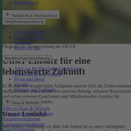
Reiserücktritt
Haftpflicht & Rechtsschutz
Haftpflichtversicherung
Privathaftpflicht
Dienst und Beruf
Tierhalter
Ökologische Verantwortung der DEVK
Haus und Bau
Unser Einsatz für eine
Rechtsschutzversicherung
Alles zur Rechtsschutzversicherung
lebenswerte Zukunft
Privat, Beruf und Verkehr
Privat und Beruf
Verkehr
Es ist eine der dringlichsten Aufgaben unserer Zeit, die Erderwärmun
Wohnen und Gebäude
einzudämmen. Dazu leisten wir unseren Beitrag, schonen Ressourcen
und geben unseren Kund:innen und Mitarbeitenden Anreize für
umweltbewusstes Handeln.
Haus & Wohnen
Alles zu Haus & Wohnen
Unser Leitbild
Wohngebäudeversicherung
Hausratversicherung
Elementarversicherung
Seit unserer Gründung vor über 140 Jahren ist es unser wichtigstes
Glasversicherung