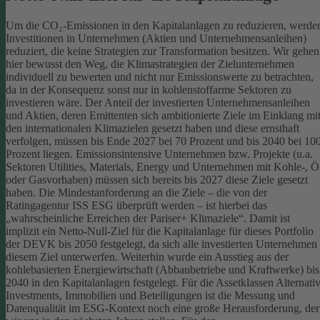
Um die CO₂-Emissionen in den Kapitalanlagen zu reduzieren, werde
Investitionen in Unternehmen (Aktien und Unternehmensanleihen)
reduziert, die keine Strategien zur Transformation besitzen. Wir gehen
hier bewusst den Weg, die Klimastrategien der Zielunternehmen
individuell zu bewerten und nicht nur Emissionswerte zu betrachten,
da in der Konsequenz sonst nur in kohlenstoffarme Sektoren zu
investieren wäre.
Der Anteil der investierten Unternehmensanleihen
und Aktien, deren Emittenten sich ambitionierte Ziele im Einklang mi
den internationalen Klimazielen gesetzt haben und diese ernsthaft
verfolgen, müssen bis Ende 2027 bei 70 Prozent und bis 2040 bei 10
Prozent liegen. Emissionsintensive Unternehmen bzw. Projekte (u.a.
Sektoren Utilities, Materials, Energy und Unternehmen mit Kohle-, Ö
oder Gasvorhaben) müssen sich bereits bis 2027 diese Ziele gesetzt
haben. Die Mindestanforderung an die Ziele – die von der
Ratingagentur ISS ESG überprüft werden – ist hierbei das
„wahrscheinliche Erreichen der Pariser+ Klimaziele“. Damit ist
implizit ein Netto-Null-Ziel für die Kapitalanlage für dieses Portfolio
der DEVK bis 2050 festgelegt, da sich alle investierten Unternehmen
diesem Ziel unterwerfen. Weiterhin wurde ein Ausstieg aus der
kohlebasierten Energiewirtschaft (Abbaubetriebe und Kraftwerke) bis
2040 in den Kapitalanlagen festgelegt.
Für die Assetklassen Alternati
Investments, Immobilien und Beteiligungen ist die Messung und
Datenqualität im ESG-Kontext noch eine große Herausforderung, der