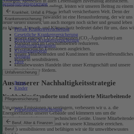
Anliegen, Menschen in allen Lebenslagen zuverlässig abzusichern.
Immobilienfinanzierung
Damit uns das weiterhin gelingt, leisten wir unseren Beitrag zu einem
gesunden Klima und einer dauerhaft versicherbaren Welt. Denn der
Krankheit, Unfall & Pflege
menschgemachte Klimawandel ist eine Herausforderung, der wir uns
Krankenversicherung
heute stellen müssen, um auch morgen noch sicher und gesund leben
zu können.
Umwelt- und Klimaschutz bedeutet dabei für uns, dass wi
Private Krankenversicherung
Gesetzliche Krankenversicherung
unsere eigenen CO₂e-Emissionen (CO₂-Äquivalente) am
Betriebliche Krankenversicherung
Standort und im Geschäftsbetrieb reduzieren.
Zusatzversicherungen
unvermeidliche Emissionen ausgleichen.
Krankentagegeld
unsere Mitarbeitenden und Kund:innen für umweltfreundliches
Ausland
Handeln sensibilisieren.
Tiere
klimabewusstes Handeln über unser Kerngeschäft und unsere
Kapitalanlage fördern.
Unfallversicherung
Aus unserer Nachhaltigkeitsstrategie
Privat
Kinder
Nachhaltige Standorte und motivierte Mitarbeitende
Pflegeversicherung
Um unsere Emissionen zu verringern, verbessern wir u. a. die
Pflegezusatzversicherung
Energieeffizienz unserer Gebäude und kümmern uns um die
Kreislaufwirtschaft unserer technischen Geräte.
Unsere Mitarbeitende
Beruf, Alter & Finanzen
sind ein wichtiger Hebel, damit wir unsere Klimaziele erreichen.
Deshalb sensibilisieren und befähigen wir sie für umweltbewusstes
Beruf