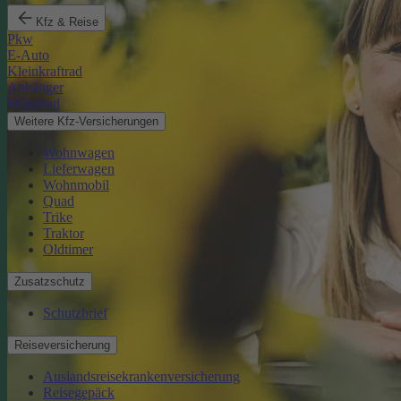
Kfz & Reise
Pkw
E-Auto
Kleinkraftrad
Anhänger
Motorrad
Weitere Kfz-Versicherungen
Wohnwagen
Lieferwagen
Wohnmobil
Quad
Trike
Traktor
Oldtimer
Zusatzschutz
Schutzbrief
Reiseversicherung
Auslandsreisekrankenversicherung
Reisegepäck