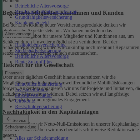
Handeln.
Betriebliche Altersvorsorge
Berufsunfähigkeitsversicherung
Begeisterte Mitglieder, Kundinnen und Kunden
Grundfähigkeitsversicherung
Krankentagegeld
Bei der Entwicklung neuer Versicherungsprodukte denken wir
ökologische Aspekte stets mit. Wir bauen außerdem das
Altersvorsorge
Präventionsangebot für unsere Mitglieder und Kund:innen aus, um
Schäden durch Unwetter möglichst zu verhindern.
Bei der
Risikolebensversicherung
Schadenregulierung wollen wir zukünftig noch mehr auf Reparaturen
Sterbegeldversicherung
setzen, anstatt Ersatzteile einfach auszutauschen.
Betriebliche Altersvorsorge
Rente ZukunftPlus
Tatkraft für die Gesellschaft
Finanzen
Über unser tägliches Geschäft hinaus unterstützen wir die
Mobilitätswende, indem wir umweltfreundliche Mobilitätslösungen
Immobilienfinanzierung
fördern. Außerdem engagieren wir uns für Projekte und Initiativen, di
Investmentfonds
sich dem Klimaschutz widmen. Dabei setzen wir auf langfristige
SmartInvest Junior
Partnerschaften und regionales Engagement.
Girokonto
Restschuldversicherung
Nachhaltigkeit in den Kapitalanlagen
Service
Bis 2050 wollen wir Netto-Null-Emissionen in unserer Kapitalanlage
Schadenmeldung
erreichen. Dazu haben wir uns ebenfalls schrittweise Reduktionsziele
gesetzt.
Alles zur Schadenmeldung