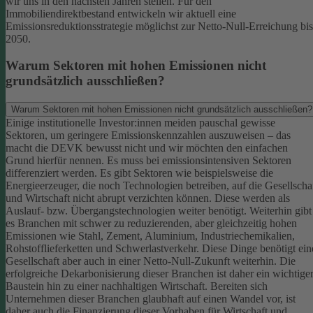
wir uns in den nächsten Jahren stellen. Für den
Immobiliendirektbestand entwickeln wir aktuell eine
Emissionsreduktionsstrategie möglichst zur Netto-Null-Erreichung bis
2050.
Warum Sektoren mit hohen Emissionen nicht
grundsätzlich ausschließen?
Warum Sektoren mit hohen Emissionen nicht grundsätzlich ausschließen?
Einige institutionelle Investor:innen meiden pauschal gewisse
Sektoren, um geringere Emissionskennzahlen auszuweisen – das
macht die DEVK bewusst nicht und wir möchten den einfachen
Grund hierfür nennen. Es muss bei emissionsintensiven Sektoren
differenziert werden. Es gibt Sektoren wie beispielsweise die
Energieerzeuger, die noch Technologien betreiben, auf die Gesellscha
und Wirtschaft nicht abrupt verzichten können. Diese werden als
Auslauf- bzw. Übergangstechnologien weiter benötigt.
Weiterhin gibt
es Branchen mit schwer zu reduzierenden, aber gleichzeitig hohen
Emissionen wie Stahl, Zement, Aluminium, Industriechemikalien,
Rohstofflieferketten und Schwerlastverkehr. Diese Dinge benötigt ein
Gesellschaft aber auch in einer Netto-Null-Zukunft weiterhin. Die
erfolgreiche Dekarbonisierung dieser Branchen ist daher ein wichtige
Baustein hin zu einer nachhaltigen Wirtschaft.
Bereiten sich
Unternehmen dieser Branchen glaubhaft auf einen Wandel vor, ist
daher auch die Finanzierung dieser Vorhaben für Wirtschaft und