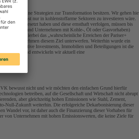
ert, die keine Strategien zur Transformation besitzen. Wir gehen hie
onsequenz sonst nur in kohlenstoffarme Sektoren zu investieren wäre.
Klimazielen gesetzt haben und diese ernsthaft verfolgen, müssen bis
terials, Energy und Unternehmen mit Kohle-, Öl oder Gasvorhaben)
werden – ist hierbei das „wahrscheinliche Erreichen der Pariser+
vestierten Unternehmen diesem Ziel unterwerfen. Weiterhin wurde ein
lassen Alternative Investments, Immobilien und Beteiligungen ist die
ndirektbestand entwickeln wir aktuell eine
DEVK bewusst nicht und wir möchten den einfachen Grund hierfür
chnologien betreiben, auf die Gesellschaft und Wirtschaft nicht abrupt
ierenden, aber gleichzeitig hohen Emissionen wie Stahl, Zement,
tto-Null-Zukunft weiterhin. Die erfolgreiche Dekarbonisierung dieser
en Wandel vor, ist daher auch die Finanzierung dieser Vorhaben für
aber von Unternehmen mit hohen Emissionswerten, die keine Ziele für