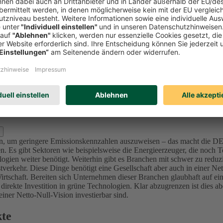
Investitionen in Unternehmen (Aktien und Unternehmensanleihen) reduzi
l zu bewerten und nicht nur Emissionswerte zu betrachten, da in der K
mittenten sich ambitionierte Ziele im Einklang mit den internationalen 
sionsintensive Unternehmen bzw. Projekte (u.a. Sektoren Utilities, Ma
nforderung an die Ziele – die von der Ratingagentur ISS ESG überprüft 
lage für dieses Portfolio der DEVK bis 2050 festgelegt, da sich alle in
d Kraftwerke) bis 2040 in den Kapitalanlagen festgelegt.
Für die Assetk
erung, der wir uns in den nächsten Jahren stellen. Für den Immobilie
s 2050.
zlich ausschließen?
oren, um geringere Emissionskennzahlen auszuweisen – das macht die 
. Es gibt Sektoren wie beispielsweise die Energieerzeuger, die noch Te
ogien weiter benötigt.
Weiterhin gibt es Branchen mit schwer zu reduz
verkehr. Diese Dinge benötigt eine Gesellschaft aber auch in einer Ne
irtschaft.
Bereiten sich Unternehmen dieser Branchen glaubhaft auf ein
 direkte Investition in grüne Technologien. Klar abzugrenzen ist dies 
ner Netto-Null-Vision investierbar sind.
kte