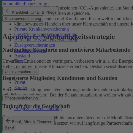
Immobilienfinanzierung
unsere eigenen CO₂e-Emissionen (CO₂-Äquivalente) am Standor
Krankheit, Unfall & Pflege
unvermeidliche Emissionen ausgleichen.
unsere Mitarbeitenden und Kund:innen für umweltfreundliches 
Krankenversicherung
klimabewusstes Handeln über unser Kerngeschäft und unsere Ka
Private Krankenversicherung
Gesetzliche Krankenversicherung
Aus unserer Nachhaltigkeitsstrategie
Betriebliche Krankenversicherung
Zusatzversicherungen
Nachhaltige Standorte und motivierte Mitarbeitende
Krankentagegeld
Ausland
Tiere
Um unsere Emissionen zu verringern, verbessern wir u. a. die Energi
Hebel, damit wir unsere Klimaziele erreichen. Deshalb sensibilisiere
Unfallversicherung
Begeisterte Mitglieder, Kundinnen und Kunden
Privat
Kinder
Bei der Entwicklung neuer Versicherungsprodukte denken wir ökolog
möglichst zu verhindern.
Bei der Schadenregulierung wollen wir zukün
Pflegeversicherung
Tatkraft für die Gesellschaft
Pflegezusatzversicherung
Über unser tägliches Geschäft hinaus unterstützen wir die Mobilitäts
Beruf, Alter & Finanzen
Klimaschutz widmen. Dabei setzen wir auf langfristige Partnerschaft
Beruf