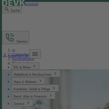
Direkt zum Seiteninhalt
Suche
Service
Unternehmen
meineDEVK
Nachhaltigkeit
Ökologisches
Kfz & Reise
Haftpflicht & Rechtsschutz
Haus & Wohnen
Krankheit, Unfall & Pflege
Beruf, Alter & Finanzen
Service