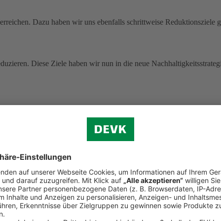
rreichen. Dazu haben wir uns ebenfalls schrittweise Reduktionsziele g
uzieren. Diese Ziele haben wir nun in die neue Nachhaltigkeitsstrategi
 ohne Pandemie-Effekte.