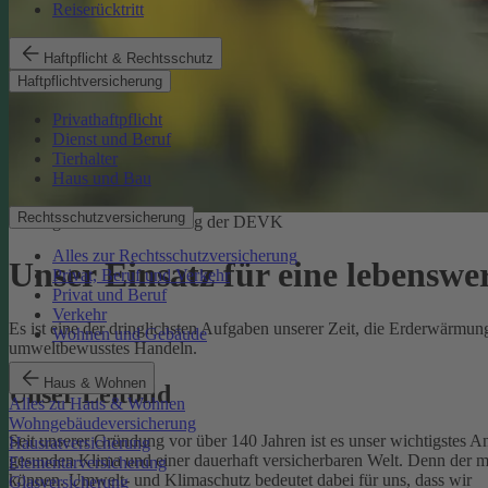
Reiserücktritt
Haftpflicht & Rechtsschutz
Haftpflichtversicherung
Privathaftpflicht
Dienst und Beruf
Tierhalter
Haus und Bau
Rechtsschutzversicherung
Ökologische Verantwortung der DEVK
Alles zur Rechtsschutzversicherung
Unser Einsatz für eine lebenswe
Privat, Beruf und Verkehr
Privat und Beruf
Verkehr
Es ist eine der dringlichsten Aufgaben unserer Zeit, die Erderwärm
Wohnen und Gebäude
umweltbewusstes Handeln.
Haus & Wohnen
Unser Leitbild
Alles zu Haus & Wohnen
Wohngebäudeversicherung
Seit unserer Gründung vor über 140 Jahren ist es unser wichtigstes A
Hausratversicherung
gesunden Klima und einer dauerhaft versicherbaren Welt. Denn der 
Elementarversicherung
können.
Umwelt- und Klimaschutz bedeutet dabei für uns, dass wir
Glasversicherung