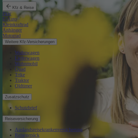
Kfz & Reise
Pkw
E-Auto
Kleinkraftrad
Anhänger
Motorrad
Weitere Kfz-Versicherungen
Wohnwagen
Lieferwagen
Wohnmobil
Quad
Trike
Traktor
Oldtimer
Zusatzschutz
Schutzbrief
Reiseversicherung
Auslandsreisekrankenversicherung
Reisegepäck