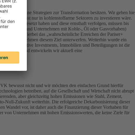
ert, die keine Strategien zur Transformation besitzen. Wir gehen hie
onsequenz sonst nur in kohlenstoffarme Sektoren zu investieren wäre.
Klimazielen gesetzt haben und diese ernsthaft verfolgen, müssen bis
terials, Energy und Unternehmen mit Kohle-, Öl oder Gasvorhaben)
werden – ist hierbei das „wahrscheinliche Erreichen der Pariser+
vestierten Unternehmen diesem Ziel unterwerfen. Weiterhin wurde ein
lassen Alternative Investments, Immobilien und Beteiligungen ist die
ndirektbestand entwickeln wir aktuell eine
DEVK bewusst nicht und wir möchten den einfachen Grund hierfür
chnologien betreiben, auf die Gesellschaft und Wirtschaft nicht abrupt
ierenden, aber gleichzeitig hohen Emissionen wie Stahl, Zement,
tto-Null-Zukunft weiterhin. Die erfolgreiche Dekarbonisierung dieser
en Wandel vor, ist daher auch die Finanzierung dieser Vorhaben für
aber von Unternehmen mit hohen Emissionswerten, die keine Ziele für