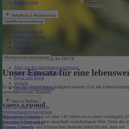
Reiserücktritt
Haftpflicht & Rechtsschutz
Haftpflichtversicherung
Privathaftpflicht
Dienst und Beruf
Tierhalter
Haus und Bau
Rechtsschutzversicherung
Ökologische Verantwortung der DEVK
Alles zur Rechtsschutzversicherung
Unser Einsatz für eine lebenswe
Privat, Beruf und Verkehr
Privat und Beruf
Verkehr
Es ist eine der dringlichsten Aufgaben unserer Zeit, die Erderwärm
Wohnen und Gebäude
umweltbewusstes Handeln.
Haus & Wohnen
Unser Leitbild
Alles zu Haus & Wohnen
Wohngebäudeversicherung
Seit unserer Gründung vor über 140 Jahren ist es unser wichtigstes A
Hausratversicherung
gesunden Klima und einer dauerhaft versicherbaren Welt. Denn der 
Elementarversicherung
können.
Umwelt- und Klimaschutz bedeutet dabei für uns, dass wir
Glasversicherung