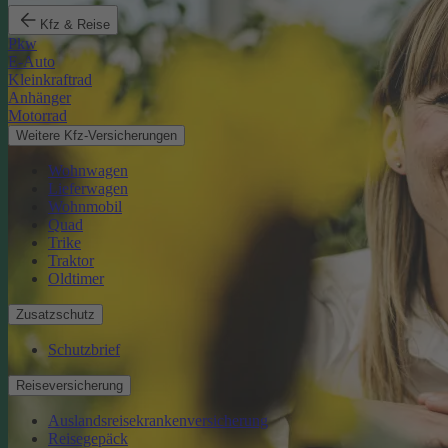
Kfz & Reise
Pkw
E-Auto
Kleinkraftrad
Anhänger
Motorrad
Weitere Kfz-Versicherungen
Wohnwagen
Lieferwagen
Wohnmobil
Quad
Trike
Traktor
Oldtimer
Zusatzschutz
Schutzbrief
Reiseversicherung
Auslandsreisekrankenversicherung
Reisegepäck