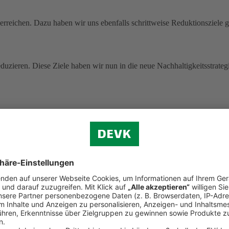
rreichen. Dazu haben wir uns ebenfalls schrittweise Reduktionsziele g
uzieren. Diese Ziele haben wir nun in die neue Nachhaltigkeitsstrategi
 ohne Pandemie-Effekte.