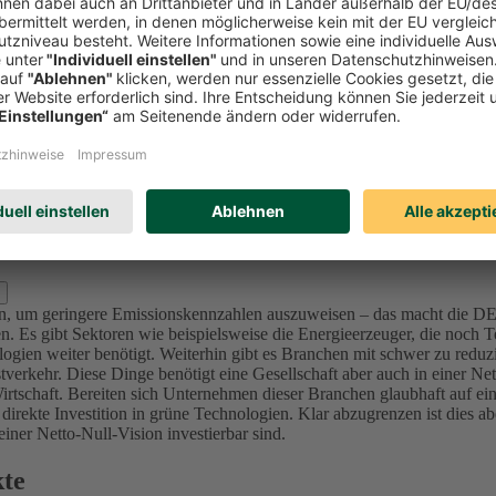
Investitionen in Unternehmen (Aktien und Unternehmensanleihen) reduzi
l zu bewerten und nicht nur Emissionswerte zu betrachten, da in der K
mittenten sich ambitionierte Ziele im Einklang mit den internationalen 
sionsintensive Unternehmen bzw. Projekte (u.a. Sektoren Utilities, Ma
nforderung an die Ziele – die von der Ratingagentur ISS ESG überprüft 
lage für dieses Portfolio der DEVK bis 2050 festgelegt, da sich alle in
d Kraftwerke) bis 2040 in den Kapitalanlagen festgelegt.
Für die Assetk
erung, der wir uns in den nächsten Jahren stellen. Für den Immobilie
s 2050.
zlich ausschließen?
oren, um geringere Emissionskennzahlen auszuweisen – das macht die 
. Es gibt Sektoren wie beispielsweise die Energieerzeuger, die noch Te
ogien weiter benötigt.
Weiterhin gibt es Branchen mit schwer zu reduz
verkehr. Diese Dinge benötigt eine Gesellschaft aber auch in einer Ne
irtschaft.
Bereiten sich Unternehmen dieser Branchen glaubhaft auf ein
 direkte Investition in grüne Technologien. Klar abzugrenzen ist dies 
ner Netto-Null-Vision investierbar sind.
kte