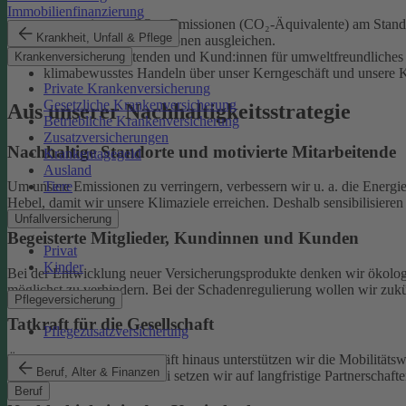
Immobilienfinanzierung
unsere eigenen CO₂e-Emissionen (CO₂-Äquivalente) am Standor
Krankheit, Unfall & Pflege
unvermeidliche Emissionen ausgleichen.
unsere Mitarbeitenden und Kund:innen für umweltfreundliches 
Krankenversicherung
klimabewusstes Handeln über unser Kerngeschäft und unsere Ka
Private Krankenversicherung
Gesetzliche Krankenversicherung
Aus unserer Nachhaltigkeitsstrategie
Betriebliche Krankenversicherung
Zusatzversicherungen
Nachhaltige Standorte und motivierte Mitarbeitende
Krankentagegeld
Ausland
Tiere
Um unsere Emissionen zu verringern, verbessern wir u. a. die Energi
Hebel, damit wir unsere Klimaziele erreichen. Deshalb sensibilisiere
Unfallversicherung
Begeisterte Mitglieder, Kundinnen und Kunden
Privat
Kinder
Bei der Entwicklung neuer Versicherungsprodukte denken wir ökolog
möglichst zu verhindern.
Bei der Schadenregulierung wollen wir zukün
Pflegeversicherung
Tatkraft für die Gesellschaft
Pflegezusatzversicherung
Über unser tägliches Geschäft hinaus unterstützen wir die Mobilitäts
Beruf, Alter & Finanzen
Klimaschutz widmen. Dabei setzen wir auf langfristige Partnerschaft
Beruf