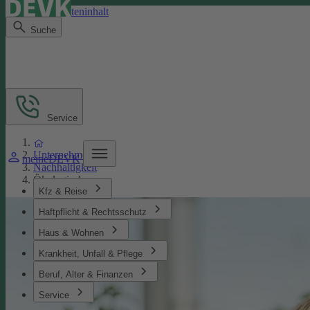
Direkt zum Seiteninhalt
Suche
Service
Unternehmen
meineDEVK
Nachhaltigkeit
Ökologisches
Kfz & Reise
Haftpflicht & Rechtsschutz
Haus & Wohnen
Krankheit, Unfall & Pflege
Beruf, Alter & Finanzen
Service