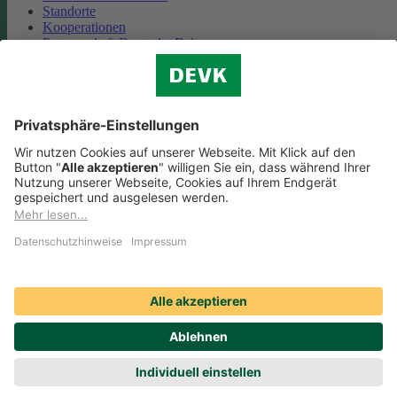
Standorte
Kooperationen
Partnerschaft Deutsche Bahn
Nachhaltigkeit
Cookie-Einstellungen
Datenschutz
Impressum
Streitbeilegung
Nutzungshinweise
EU-Transparenzverordnung
Compliance
Barrierefreiheit
Social Media Icons sowie Verlinkungen, die mit
gekennzeichnet
sind, führen auf externe Seiten. Die DEVK ist für die dortigen Inhalte
Nutzungsbedingungen und Datenschutzbestimmungen nicht
verantwortlich. Mehr dazu erfahren Sie unter
Datenschutz
.
© DEVK 2026