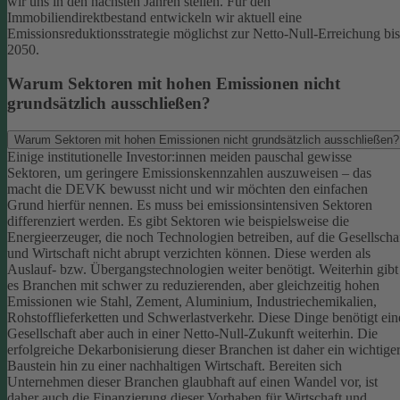
wir uns in den nächsten Jahren stellen. Für den
Immobiliendirektbestand entwickeln wir aktuell eine
Emissionsreduktionsstrategie möglichst zur Netto-Null-Erreichung bis
2050.
Warum Sektoren mit hohen Emissionen nicht
grundsätzlich ausschließen?
Warum Sektoren mit hohen Emissionen nicht grundsätzlich ausschließen?
Einige institutionelle Investor:innen meiden pauschal gewisse
Sektoren, um geringere Emissionskennzahlen auszuweisen – das
macht die DEVK bewusst nicht und wir möchten den einfachen
Grund hierfür nennen. Es muss bei emissionsintensiven Sektoren
differenziert werden. Es gibt Sektoren wie beispielsweise die
Energieerzeuger, die noch Technologien betreiben, auf die Gesellscha
und Wirtschaft nicht abrupt verzichten können. Diese werden als
Auslauf- bzw. Übergangstechnologien weiter benötigt.
Weiterhin gibt
es Branchen mit schwer zu reduzierenden, aber gleichzeitig hohen
Emissionen wie Stahl, Zement, Aluminium, Industriechemikalien,
Rohstofflieferketten und Schwerlastverkehr. Diese Dinge benötigt ein
Gesellschaft aber auch in einer Netto-Null-Zukunft weiterhin. Die
erfolgreiche Dekarbonisierung dieser Branchen ist daher ein wichtige
Baustein hin zu einer nachhaltigen Wirtschaft.
Bereiten sich
Unternehmen dieser Branchen glaubhaft auf einen Wandel vor, ist
daher auch die Finanzierung dieser Vorhaben für Wirtschaft und