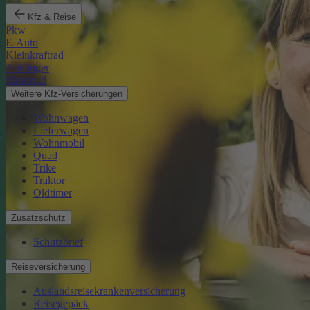
Kfz & Reise
Pkw
E-Auto
Kleinkraftrad
Anhänger
Motorrad
Weitere Kfz-Versicherungen
Wohnwagen
Lieferwagen
Wohnmobil
Quad
Trike
Traktor
Oldtimer
Zusatzschutz
Schutzbrief
Reiseversicherung
Auslandsreisekrankenversicherung
Reisegepäck