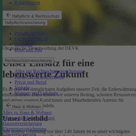
Reiserücktritt
Haftpflicht & Rechtsschutz
Haftpflichtversicherung
Privathaftpflicht
Dienst und Beruf
Tierhalter
Ökologische Verantwortung der DEVK
Haus und Bau
Unser Einsatz für eine
Rechtsschutzversicherung
Alles zur Rechtsschutzversicherung
lebenswerte Zukunft
Privat, Beruf und Verkehr
Privat und Beruf
Verkehr
Es ist eine der dringlichsten Aufgaben unserer Zeit, die Erderwärmun
Wohnen und Gebäude
einzudämmen. Dazu leisten wir unseren Beitrag, schonen Ressourcen
und geben unseren Kund:innen und Mitarbeitenden Anreize für
umweltbewusstes Handeln.
Haus & Wohnen
Alles zu Haus & Wohnen
Unser Leitbild
Wohngebäudeversicherung
Hausratversicherung
Elementarversicherung
Seit unserer Gründung vor über 140 Jahren ist es unser wichtigstes
Glasversicherung