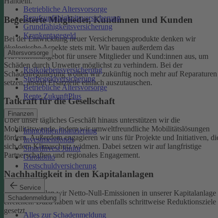
Handeln.
Betriebliche Altersvorsorge
Berufsunfähigkeitsversicherung
Begeisterte Mitglieder, Kundinnen und Kunden
Grundfähigkeitsversicherung
Krankentagegeld
Bei der Entwicklung neuer Versicherungsprodukte denken wir
ökologische Aspekte stets mit. Wir bauen außerdem das
Altersvorsorge
Präventionsangebot für unsere Mitglieder und Kund:innen aus, um
Schäden durch Unwetter möglichst zu verhindern.
Bei der
Risikolebensversicherung
Schadenregulierung wollen wir zukünftig noch mehr auf Reparaturen
Sterbegeldversicherung
setzen, anstatt Ersatzteile einfach auszutauschen.
Betriebliche Altersvorsorge
Rente ZukunftPlus
Tatkraft für die Gesellschaft
Finanzen
Über unser tägliches Geschäft hinaus unterstützen wir die
Mobilitätswende, indem wir umweltfreundliche Mobilitätslösungen
Immobilienfinanzierung
fördern. Außerdem engagieren wir uns für Projekte und Initiativen, di
Investmentfonds
sich dem Klimaschutz widmen. Dabei setzen wir auf langfristige
SmartInvest Junior
Partnerschaften und regionales Engagement.
Girokonto
Restschuldversicherung
Nachhaltigkeit in den Kapitalanlagen
Service
Bis 2050 wollen wir Netto-Null-Emissionen in unserer Kapitalanlage
Schadenmeldung
erreichen. Dazu haben wir uns ebenfalls schrittweise Reduktionsziele
gesetzt.
Alles zur Schadenmeldung