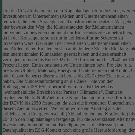
Um die CO₂-Emissionen in den Kapitalanlagen zu reduzieren, werde
Investitionen in Unternehmen (Aktien und Unternehmensanleihen)
reduziert, die keine Strategien zur Transformation besitzen. Wir gehen
hier bewusst den Weg, die Klimastrategien der Zielunternehmen
individuell zu bewerten und nicht nur Emissionswerte zu betrachten,
da in der Konsequenz sonst nur in kohlenstoffarme Sektoren zu
investieren wäre.
Der Anteil der investierten Unternehmensanleihen
und Aktien, deren Emittenten sich ambitionierte Ziele im Einklang mi
den internationalen Klimazielen gesetzt haben und diese ernsthaft
verfolgen, müssen bis Ende 2027 bei 70 Prozent und bis 2040 bei 10
Prozent liegen. Emissionsintensive Unternehmen bzw. Projekte (u.a.
Sektoren Utilities, Materials, Energy und Unternehmen mit Kohle-, Ö
oder Gasvorhaben) müssen sich bereits bis 2027 diese Ziele gesetzt
haben. Die Mindestanforderung an die Ziele – die von der
Ratingagentur ISS ESG überprüft werden – ist hierbei das
„wahrscheinliche Erreichen der Pariser+ Klimaziele“. Damit ist
implizit ein Netto-Null-Ziel für die Kapitalanlage für dieses Portfolio
der DEVK bis 2050 festgelegt, da sich alle investierten Unternehmen
diesem Ziel unterwerfen. Weiterhin wurde ein Ausstieg aus der
kohlebasierten Energiewirtschaft (Abbaubetriebe und Kraftwerke) bis
2040 in den Kapitalanlagen festgelegt.
Für die Assetklassen Alternati
Investments, Immobilien und Beteiligungen ist die Messung und
Datenqualität im ESG-Kontext noch eine große Herausforderung, der