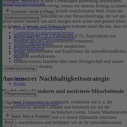
Anliegen, Menschen in allen Lebenslagen zuverlässig abzusichern.
Immobilienfinanzierung
Damit uns das weiterhin gelingt, leisten wir unseren Beitrag zu einem
gesunden Klima und einer dauerhaft versicherbaren Welt. Denn der
Krankheit, Unfall & Pflege
menschgemachte Klimawandel ist eine Herausforderung, der wir uns
Krankenversicherung
heute stellen müssen, um auch morgen noch sicher und gesund leben
zu können.
Umwelt- und Klimaschutz bedeutet dabei für uns, dass wi
Private Krankenversicherung
Gesetzliche Krankenversicherung
unsere eigenen CO₂e-Emissionen (CO₂-Äquivalente) am
Betriebliche Krankenversicherung
Standort und im Geschäftsbetrieb reduzieren.
Zusatzversicherungen
unvermeidliche Emissionen ausgleichen.
Krankentagegeld
unsere Mitarbeitenden und Kund:innen für umweltfreundliches
Ausland
Handeln sensibilisieren.
Tiere
klimabewusstes Handeln über unser Kerngeschäft und unsere
Kapitalanlage fördern.
Unfallversicherung
Aus unserer Nachhaltigkeitsstrategie
Privat
Kinder
Nachhaltige Standorte und motivierte Mitarbeitende
Pflegeversicherung
Um unsere Emissionen zu verringern, verbessern wir u. a. die
Pflegezusatzversicherung
Energieeffizienz unserer Gebäude und kümmern uns um die
Kreislaufwirtschaft unserer technischen Geräte.
Unsere Mitarbeitende
Beruf, Alter & Finanzen
sind ein wichtiger Hebel, damit wir unsere Klimaziele erreichen.
Deshalb sensibilisieren und befähigen wir sie für umweltbewusstes
Beruf