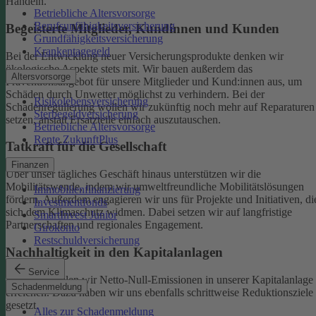
Handeln.
Betriebliche Altersvorsorge
Berufsunfähigkeitsversicherung
Begeisterte Mitglieder, Kundinnen und Kunden
Grundfähigkeitsversicherung
Krankentagegeld
Bei der Entwicklung neuer Versicherungsprodukte denken wir
ökologische Aspekte stets mit. Wir bauen außerdem das
Altersvorsorge
Präventionsangebot für unsere Mitglieder und Kund:innen aus, um
Schäden durch Unwetter möglichst zu verhindern.
Bei der
Risikolebensversicherung
Schadenregulierung wollen wir zukünftig noch mehr auf Reparaturen
Sterbegeldversicherung
setzen, anstatt Ersatzteile einfach auszutauschen.
Betriebliche Altersvorsorge
Rente ZukunftPlus
Tatkraft für die Gesellschaft
Finanzen
Über unser tägliches Geschäft hinaus unterstützen wir die
Mobilitätswende, indem wir umweltfreundliche Mobilitätslösungen
Immobilienfinanzierung
fördern. Außerdem engagieren wir uns für Projekte und Initiativen, di
Investmentfonds
sich dem Klimaschutz widmen. Dabei setzen wir auf langfristige
SmartInvest Junior
Partnerschaften und regionales Engagement.
Girokonto
Restschuldversicherung
Nachhaltigkeit in den Kapitalanlagen
Service
Bis 2050 wollen wir Netto-Null-Emissionen in unserer Kapitalanlage
Schadenmeldung
erreichen. Dazu haben wir uns ebenfalls schrittweise Reduktionsziele
gesetzt.
Alles zur Schadenmeldung