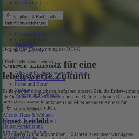
Reiserücktritt
Haftpflicht & Rechtsschutz
Haftpflichtversicherung
Privathaftpflicht
Dienst und Beruf
Tierhalter
Ökologische Verantwortung der DEVK
Haus und Bau
Unser Einsatz für eine
Rechtsschutzversicherung
Alles zur Rechtsschutzversicherung
lebenswerte Zukunft
Privat, Beruf und Verkehr
Privat und Beruf
Verkehr
Es ist eine der dringlichsten Aufgaben unserer Zeit, die Erderwärmun
Wohnen und Gebäude
einzudämmen. Dazu leisten wir unseren Beitrag, schonen Ressourcen
und geben unseren Kund:innen und Mitarbeitenden Anreize für
umweltbewusstes Handeln.
Haus & Wohnen
Alles zu Haus & Wohnen
Unser Leitbild
Wohngebäudeversicherung
Hausratversicherung
Elementarversicherung
Seit unserer Gründung vor über 140 Jahren ist es unser wichtigstes
Glasversicherung