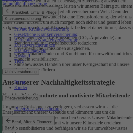
Anliegen, Menschen in allen Lebenslagen zuverlässig abzusichern.
Immobilienfinanzierung
Damit uns das weiterhin gelingt, leisten wir unseren Beitrag zu einem
gesunden Klima und einer dauerhaft versicherbaren Welt. Denn der
Krankheit, Unfall & Pflege
menschgemachte Klimawandel ist eine Herausforderung, der wir uns
Krankenversicherung
heute stellen müssen, um auch morgen noch sicher und gesund leben
zu können.
Umwelt- und Klimaschutz bedeutet dabei für uns, dass wi
Private Krankenversicherung
Gesetzliche Krankenversicherung
unsere eigenen CO₂e-Emissionen (CO₂-Äquivalente) am
Betriebliche Krankenversicherung
Standort und im Geschäftsbetrieb reduzieren.
Zusatzversicherungen
unvermeidliche Emissionen ausgleichen.
Krankentagegeld
unsere Mitarbeitenden und Kund:innen für umweltfreundliches
Ausland
Handeln sensibilisieren.
Tiere
klimabewusstes Handeln über unser Kerngeschäft und unsere
Kapitalanlage fördern.
Unfallversicherung
Aus unserer Nachhaltigkeitsstrategie
Privat
Kinder
Nachhaltige Standorte und motivierte Mitarbeitende
Pflegeversicherung
Um unsere Emissionen zu verringern, verbessern wir u. a. die
Pflegezusatzversicherung
Energieeffizienz unserer Gebäude und kümmern uns um die
Kreislaufwirtschaft unserer technischen Geräte.
Unsere Mitarbeitende
Beruf, Alter & Finanzen
sind ein wichtiger Hebel, damit wir unsere Klimaziele erreichen.
Deshalb sensibilisieren und befähigen wir sie für umweltbewusstes
Beruf