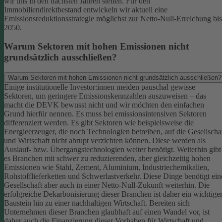
wir uns in den nächsten Jahren stellen. Für den
Immobiliendirektbestand entwickeln wir aktuell eine
Emissionsreduktionsstrategie möglichst zur Netto-Null-Erreichung bis
2050.
Warum Sektoren mit hohen Emissionen nicht
grundsätzlich ausschließen?
Warum Sektoren mit hohen Emissionen nicht grundsätzlich ausschließen?
Einige institutionelle Investor:innen meiden pauschal gewisse
Sektoren, um geringere Emissionskennzahlen auszuweisen – das
macht die DEVK bewusst nicht und wir möchten den einfachen
Grund hierfür nennen. Es muss bei emissionsintensiven Sektoren
differenziert werden. Es gibt Sektoren wie beispielsweise die
Energieerzeuger, die noch Technologien betreiben, auf die Gesellscha
und Wirtschaft nicht abrupt verzichten können. Diese werden als
Auslauf- bzw. Übergangstechnologien weiter benötigt.
Weiterhin gibt
es Branchen mit schwer zu reduzierenden, aber gleichzeitig hohen
Emissionen wie Stahl, Zement, Aluminium, Industriechemikalien,
Rohstofflieferketten und Schwerlastverkehr. Diese Dinge benötigt ein
Gesellschaft aber auch in einer Netto-Null-Zukunft weiterhin. Die
erfolgreiche Dekarbonisierung dieser Branchen ist daher ein wichtige
Baustein hin zu einer nachhaltigen Wirtschaft.
Bereiten sich
Unternehmen dieser Branchen glaubhaft auf einen Wandel vor, ist
daher auch die Finanzierung dieser Vorhaben für Wirtschaft und