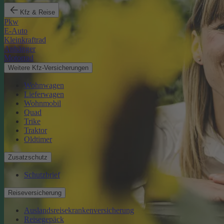
Kfz & Reise
Pkw
E-Auto
Kleinkraftrad
Anhänger
Motorrad
Weitere Kfz-Versicherungen
Wohnwagen
Lieferwagen
Wohnmobil
Quad
Trike
Traktor
Oldtimer
Zusatzschutz
Schutzbrief
Reiseversicherung
Auslandsreisekrankenversicherung
Reisegepäck