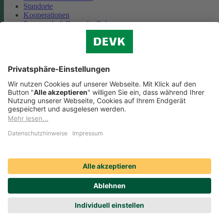
Standorte
Kooperationen
Partnerschaft Deutsche Bahn
Nachhaltigkeit
Cookie-Einstellungen
Datenschutz
Impressum
Streitbeilegung
Nutzungshinweise
EU-Transparenzverordnung
Compliance
Barrierefreiheit
Social Media Icons sowie Verlinkungen, die mit
gekennzeichnet
sind, führen auf externe Seiten. Die DEVK ist für die dortigen Inhalte
Nutzungsbedingungen und Datenschutzbestimmungen nicht
verantwortlich. Mehr dazu erfahren Sie unter
Datenschutz
.
© DEVK 2026