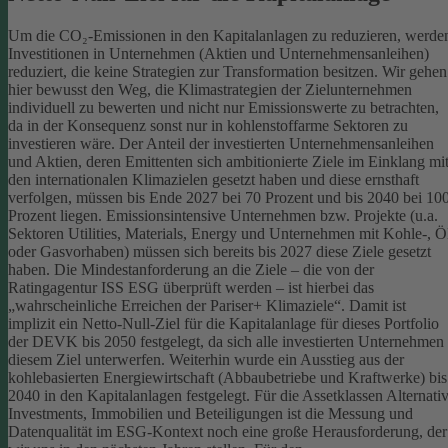
Um die CO₂-Emissionen in den Kapitalanlagen zu reduzieren, werde
Investitionen in Unternehmen (Aktien und Unternehmensanleihen)
reduziert, die keine Strategien zur Transformation besitzen. Wir gehen
hier bewusst den Weg, die Klimastrategien der Zielunternehmen
individuell zu bewerten und nicht nur Emissionswerte zu betrachten,
da in der Konsequenz sonst nur in kohlenstoffarme Sektoren zu
investieren wäre.
Der Anteil der investierten Unternehmensanleihen
und Aktien, deren Emittenten sich ambitionierte Ziele im Einklang mi
den internationalen Klimazielen gesetzt haben und diese ernsthaft
verfolgen, müssen bis Ende 2027 bei 70 Prozent und bis 2040 bei 10
Prozent liegen. Emissionsintensive Unternehmen bzw. Projekte (u.a.
Sektoren Utilities, Materials, Energy und Unternehmen mit Kohle-, Ö
oder Gasvorhaben) müssen sich bereits bis 2027 diese Ziele gesetzt
haben. Die Mindestanforderung an die Ziele – die von der
Ratingagentur ISS ESG überprüft werden – ist hierbei das
„wahrscheinliche Erreichen der Pariser+ Klimaziele“. Damit ist
implizit ein Netto-Null-Ziel für die Kapitalanlage für dieses Portfolio
der DEVK bis 2050 festgelegt, da sich alle investierten Unternehmen
diesem Ziel unterwerfen. Weiterhin wurde ein Ausstieg aus der
kohlebasierten Energiewirtschaft (Abbaubetriebe und Kraftwerke) bis
2040 in den Kapitalanlagen festgelegt.
Für die Assetklassen Alternati
Investments, Immobilien und Beteiligungen ist die Messung und
Datenqualität im ESG-Kontext noch eine große Herausforderung, der