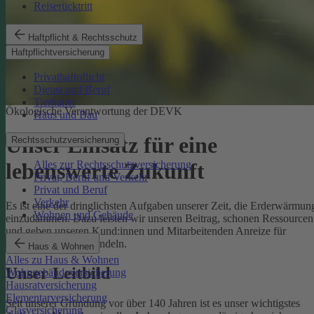
Reiserücktritt
Haftpflicht & Rechtsschutz
Haftpflichtversicherung
Privathaftpflicht
Dienst und Beruf
Tierhalter
Ökologische Verantwortung der DEVK
Haus und Bau
Unser Einsatz für eine
Rechtsschutzversicherung
Alles zur Rechtsschutzversicherung
lebenswerte Zukunft
Privat, Beruf und Verkehr
Privat und Beruf
Verkehr
Es ist eine der dringlichsten Aufgaben unserer Zeit, die Erderwärmun
Wohnen und Gebäude
einzudämmen. Dazu leisten wir unseren Beitrag, schonen Ressourcen
und geben unseren Kund:innen und Mitarbeitenden Anreize für
umweltbewusstes Handeln.
Haus & Wohnen
Alles zu Haus & Wohnen
Unser Leitbild
Wohngebäudeversicherung
Hausratversicherung
Elementarversicherung
Seit unserer Gründung vor über 140 Jahren ist es unser wichtigstes
Glasversicherung