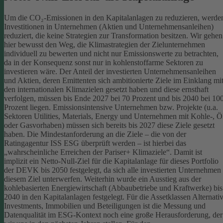
Um die CO₂-Emissionen in den Kapitalanlagen zu reduzieren, werde
Investitionen in Unternehmen (Aktien und Unternehmensanleihen)
reduziert, die keine Strategien zur Transformation besitzen. Wir gehen
hier bewusst den Weg, die Klimastrategien der Zielunternehmen
individuell zu bewerten und nicht nur Emissionswerte zu betrachten,
da in der Konsequenz sonst nur in kohlenstoffarme Sektoren zu
investieren wäre.
Der Anteil der investierten Unternehmensanleihen
und Aktien, deren Emittenten sich ambitionierte Ziele im Einklang mi
den internationalen Klimazielen gesetzt haben und diese ernsthaft
verfolgen, müssen bis Ende 2027 bei 70 Prozent und bis 2040 bei 10
Prozent liegen. Emissionsintensive Unternehmen bzw. Projekte (u.a.
Sektoren Utilities, Materials, Energy und Unternehmen mit Kohle-, Ö
oder Gasvorhaben) müssen sich bereits bis 2027 diese Ziele gesetzt
haben. Die Mindestanforderung an die Ziele – die von der
Ratingagentur ISS ESG überprüft werden – ist hierbei das
„wahrscheinliche Erreichen der Pariser+ Klimaziele“. Damit ist
implizit ein Netto-Null-Ziel für die Kapitalanlage für dieses Portfolio
der DEVK bis 2050 festgelegt, da sich alle investierten Unternehmen
diesem Ziel unterwerfen. Weiterhin wurde ein Ausstieg aus der
kohlebasierten Energiewirtschaft (Abbaubetriebe und Kraftwerke) bis
2040 in den Kapitalanlagen festgelegt.
Für die Assetklassen Alternati
Investments, Immobilien und Beteiligungen ist die Messung und
Datenqualität im ESG-Kontext noch eine große Herausforderung, der