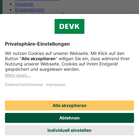
Standorte
Kooperationen
Partnerschaft Deutsche Bahn
Nachhaltigkeit
Cookie-Einstellungen
Datenschutz
Impressum
Streitbeilegung
Nutzungshinweise
EU-Transparenzverordnung
Compliance
Barrierefreiheit
Social Media Icons sowie Verlinkungen, die mit
gekennzeichnet
sind, führen auf externe Seiten. Die DEVK ist für die dortigen Inhalte
Nutzungsbedingungen und Datenschutzbestimmungen nicht
verantwortlich. Mehr dazu erfahren Sie unter
Datenschutz
.
© DEVK 2026