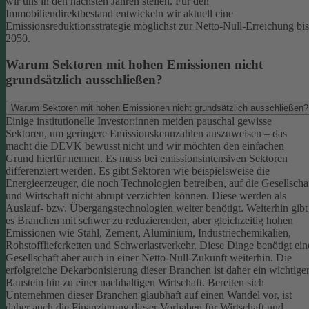
wir uns in den nächsten Jahren stellen. Für den
Immobiliendirektbestand entwickeln wir aktuell eine
Emissionsreduktionsstrategie möglichst zur Netto-Null-Erreichung bis
2050.
Warum Sektoren mit hohen Emissionen nicht
grundsätzlich ausschließen?
Warum Sektoren mit hohen Emissionen nicht grundsätzlich ausschließen?
Einige institutionelle Investor:innen meiden pauschal gewisse
Sektoren, um geringere Emissionskennzahlen auszuweisen – das
macht die DEVK bewusst nicht und wir möchten den einfachen
Grund hierfür nennen. Es muss bei emissionsintensiven Sektoren
differenziert werden. Es gibt Sektoren wie beispielsweise die
Energieerzeuger, die noch Technologien betreiben, auf die Gesellscha
und Wirtschaft nicht abrupt verzichten können. Diese werden als
Auslauf- bzw. Übergangstechnologien weiter benötigt.
Weiterhin gibt
es Branchen mit schwer zu reduzierenden, aber gleichzeitig hohen
Emissionen wie Stahl, Zement, Aluminium, Industriechemikalien,
Rohstofflieferketten und Schwerlastverkehr. Diese Dinge benötigt ein
Gesellschaft aber auch in einer Netto-Null-Zukunft weiterhin. Die
erfolgreiche Dekarbonisierung dieser Branchen ist daher ein wichtige
Baustein hin zu einer nachhaltigen Wirtschaft.
Bereiten sich
Unternehmen dieser Branchen glaubhaft auf einen Wandel vor, ist
daher auch die Finanzierung dieser Vorhaben für Wirtschaft und