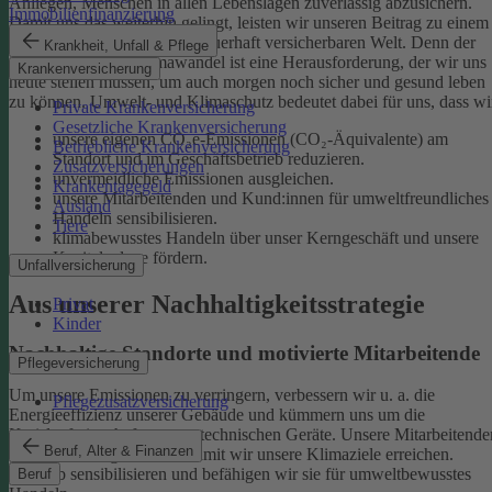
Anliegen, Menschen in allen Lebenslagen zuverlässig abzusichern.
Immobilienfinanzierung
Damit uns das weiterhin gelingt, leisten wir unseren Beitrag zu einem
gesunden Klima und einer dauerhaft versicherbaren Welt. Denn der
Krankheit, Unfall & Pflege
menschgemachte Klimawandel ist eine Herausforderung, der wir uns
Krankenversicherung
heute stellen müssen, um auch morgen noch sicher und gesund leben
zu können.
Umwelt- und Klimaschutz bedeutet dabei für uns, dass wi
Private Krankenversicherung
Gesetzliche Krankenversicherung
unsere eigenen CO₂e-Emissionen (CO₂-Äquivalente) am
Betriebliche Krankenversicherung
Standort und im Geschäftsbetrieb reduzieren.
Zusatzversicherungen
unvermeidliche Emissionen ausgleichen.
Krankentagegeld
unsere Mitarbeitenden und Kund:innen für umweltfreundliches
Ausland
Handeln sensibilisieren.
Tiere
klimabewusstes Handeln über unser Kerngeschäft und unsere
Kapitalanlage fördern.
Unfallversicherung
Aus unserer Nachhaltigkeitsstrategie
Privat
Kinder
Nachhaltige Standorte und motivierte Mitarbeitende
Pflegeversicherung
Um unsere Emissionen zu verringern, verbessern wir u. a. die
Pflegezusatzversicherung
Energieeffizienz unserer Gebäude und kümmern uns um die
Kreislaufwirtschaft unserer technischen Geräte.
Unsere Mitarbeitende
Beruf, Alter & Finanzen
sind ein wichtiger Hebel, damit wir unsere Klimaziele erreichen.
Deshalb sensibilisieren und befähigen wir sie für umweltbewusstes
Beruf