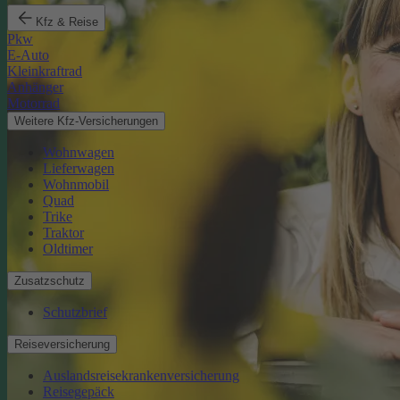
Kfz & Reise
Pkw
E-Auto
Kleinkraftrad
Anhänger
Motorrad
Weitere Kfz-Versicherungen
Wohnwagen
Lieferwagen
Wohnmobil
Quad
Trike
Traktor
Oldtimer
Zusatzschutz
Schutzbrief
Reiseversicherung
Auslandsreisekrankenversicherung
Reisegepäck