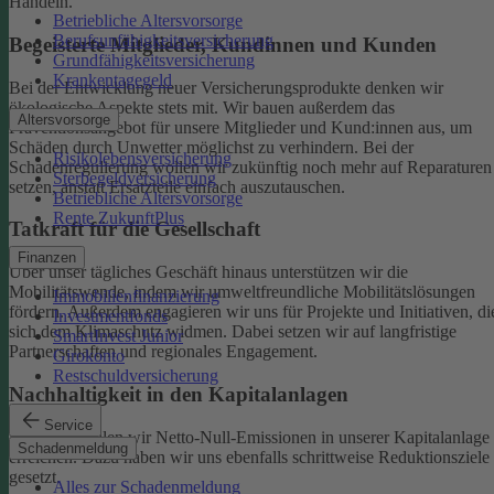
Handeln.
Betriebliche Altersvorsorge
Berufsunfähigkeitsversicherung
Begeisterte Mitglieder, Kundinnen und Kunden
Grundfähigkeitsversicherung
Krankentagegeld
Bei der Entwicklung neuer Versicherungsprodukte denken wir
ökologische Aspekte stets mit. Wir bauen außerdem das
Altersvorsorge
Präventionsangebot für unsere Mitglieder und Kund:innen aus, um
Schäden durch Unwetter möglichst zu verhindern.
Bei der
Risikolebensversicherung
Schadenregulierung wollen wir zukünftig noch mehr auf Reparaturen
Sterbegeldversicherung
setzen, anstatt Ersatzteile einfach auszutauschen.
Betriebliche Altersvorsorge
Rente ZukunftPlus
Tatkraft für die Gesellschaft
Finanzen
Über unser tägliches Geschäft hinaus unterstützen wir die
Mobilitätswende, indem wir umweltfreundliche Mobilitätslösungen
Immobilienfinanzierung
fördern. Außerdem engagieren wir uns für Projekte und Initiativen, di
Investmentfonds
sich dem Klimaschutz widmen. Dabei setzen wir auf langfristige
SmartInvest Junior
Partnerschaften und regionales Engagement.
Girokonto
Restschuldversicherung
Nachhaltigkeit in den Kapitalanlagen
Service
Bis 2050 wollen wir Netto-Null-Emissionen in unserer Kapitalanlage
Schadenmeldung
erreichen. Dazu haben wir uns ebenfalls schrittweise Reduktionsziele
gesetzt.
Alles zur Schadenmeldung