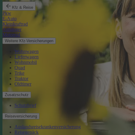
Kfz & Reise
Pkw
E-Auto
Kleinkraftrad
Anhänger
Motorrad
Weitere Kfz-Versicherungen
Wohnwagen
Lieferwagen
Wohnmobil
Quad
Trike
Traktor
Oldtimer
Zusatzschutz
Schutzbrief
Reiseversicherung
Auslandsreisekrankenversicherung
Reisegepäck