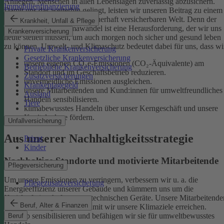
Anliegen, Menschen in allen Lebenslagen zuverlässig abzusichern.
Immobilienfinanzierung
Damit uns das weiterhin gelingt, leisten wir unseren Beitrag zu einem
gesunden Klima und einer dauerhaft versicherbaren Welt. Denn der
Krankheit, Unfall & Pflege
menschgemachte Klimawandel ist eine Herausforderung, der wir uns
Krankenversicherung
heute stellen müssen, um auch morgen noch sicher und gesund leben
zu können.
Umwelt- und Klimaschutz bedeutet dabei für uns, dass wi
Private Krankenversicherung
Gesetzliche Krankenversicherung
unsere eigenen CO₂e-Emissionen (CO₂-Äquivalente) am
Betriebliche Krankenversicherung
Standort und im Geschäftsbetrieb reduzieren.
Zusatzversicherungen
unvermeidliche Emissionen ausgleichen.
Krankentagegeld
unsere Mitarbeitenden und Kund:innen für umweltfreundliches
Ausland
Handeln sensibilisieren.
Tiere
klimabewusstes Handeln über unser Kerngeschäft und unsere
Kapitalanlage fördern.
Unfallversicherung
Aus unserer Nachhaltigkeitsstrategie
Privat
Kinder
Nachhaltige Standorte und motivierte Mitarbeitende
Pflegeversicherung
Um unsere Emissionen zu verringern, verbessern wir u. a. die
Pflegezusatzversicherung
Energieeffizienz unserer Gebäude und kümmern uns um die
Kreislaufwirtschaft unserer technischen Geräte.
Unsere Mitarbeitende
Beruf, Alter & Finanzen
sind ein wichtiger Hebel, damit wir unsere Klimaziele erreichen.
Deshalb sensibilisieren und befähigen wir sie für umweltbewusstes
Beruf