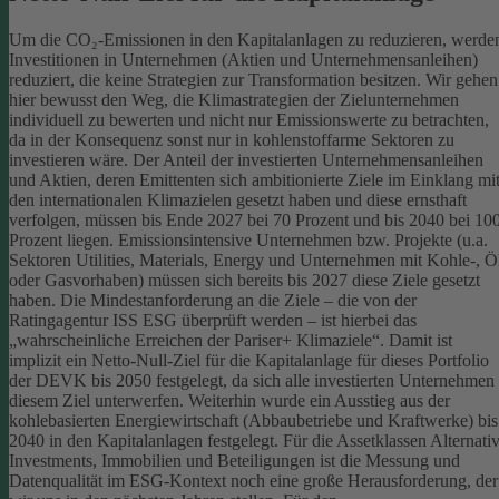
Um die CO₂-Emissionen in den Kapitalanlagen zu reduzieren, werde
Investitionen in Unternehmen (Aktien und Unternehmensanleihen)
reduziert, die keine Strategien zur Transformation besitzen. Wir gehen
hier bewusst den Weg, die Klimastrategien der Zielunternehmen
individuell zu bewerten und nicht nur Emissionswerte zu betrachten,
da in der Konsequenz sonst nur in kohlenstoffarme Sektoren zu
investieren wäre.
Der Anteil der investierten Unternehmensanleihen
und Aktien, deren Emittenten sich ambitionierte Ziele im Einklang mi
den internationalen Klimazielen gesetzt haben und diese ernsthaft
verfolgen, müssen bis Ende 2027 bei 70 Prozent und bis 2040 bei 10
Prozent liegen. Emissionsintensive Unternehmen bzw. Projekte (u.a.
Sektoren Utilities, Materials, Energy und Unternehmen mit Kohle-, Ö
oder Gasvorhaben) müssen sich bereits bis 2027 diese Ziele gesetzt
haben. Die Mindestanforderung an die Ziele – die von der
Ratingagentur ISS ESG überprüft werden – ist hierbei das
„wahrscheinliche Erreichen der Pariser+ Klimaziele“. Damit ist
implizit ein Netto-Null-Ziel für die Kapitalanlage für dieses Portfolio
der DEVK bis 2050 festgelegt, da sich alle investierten Unternehmen
diesem Ziel unterwerfen. Weiterhin wurde ein Ausstieg aus der
kohlebasierten Energiewirtschaft (Abbaubetriebe und Kraftwerke) bis
2040 in den Kapitalanlagen festgelegt.
Für die Assetklassen Alternati
Investments, Immobilien und Beteiligungen ist die Messung und
Datenqualität im ESG-Kontext noch eine große Herausforderung, der