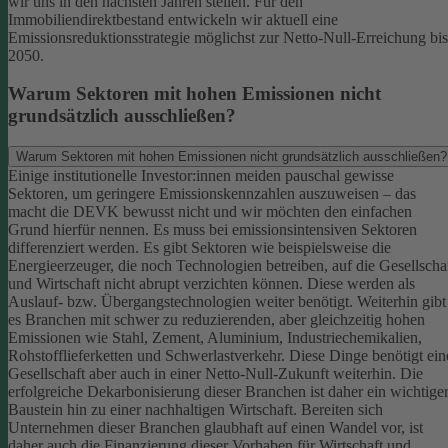
wir uns in den nächsten Jahren stellen. Für den
Immobiliendirektbestand entwickeln wir aktuell eine
Emissionsreduktionsstrategie möglichst zur Netto-Null-Erreichung bis
2050.
Warum Sektoren mit hohen Emissionen nicht
grundsätzlich ausschließen?
Warum Sektoren mit hohen Emissionen nicht grundsätzlich ausschließen?
Einige institutionelle Investor:innen meiden pauschal gewisse
Sektoren, um geringere Emissionskennzahlen auszuweisen – das
macht die DEVK bewusst nicht und wir möchten den einfachen
Grund hierfür nennen. Es muss bei emissionsintensiven Sektoren
differenziert werden. Es gibt Sektoren wie beispielsweise die
Energieerzeuger, die noch Technologien betreiben, auf die Gesellscha
und Wirtschaft nicht abrupt verzichten können. Diese werden als
Auslauf- bzw. Übergangstechnologien weiter benötigt.
Weiterhin gibt
es Branchen mit schwer zu reduzierenden, aber gleichzeitig hohen
Emissionen wie Stahl, Zement, Aluminium, Industriechemikalien,
Rohstofflieferketten und Schwerlastverkehr. Diese Dinge benötigt ein
Gesellschaft aber auch in einer Netto-Null-Zukunft weiterhin. Die
erfolgreiche Dekarbonisierung dieser Branchen ist daher ein wichtige
Baustein hin zu einer nachhaltigen Wirtschaft.
Bereiten sich
Unternehmen dieser Branchen glaubhaft auf einen Wandel vor, ist
daher auch die Finanzierung dieser Vorhaben für Wirtschaft und