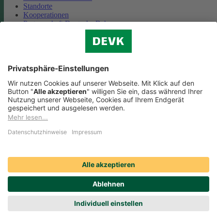
Standorte
Kooperationen
Partnerschaft Deutsche Bahn
Nachhaltigkeit
Cookie-Einstellungen
Datenschutz
Impressum
Streitbeilegung
Nutzungshinweise
EU-Transparenzverordnung
Compliance
Barrierefreiheit
Social Media Icons sowie Verlinkungen, die mit
gekennzeichnet
sind, führen auf externe Seiten. Die DEVK ist für die dortigen Inhalte
Nutzungsbedingungen und Datenschutzbestimmungen nicht
verantwortlich. Mehr dazu erfahren Sie unter
Datenschutz
.
© DEVK 2026