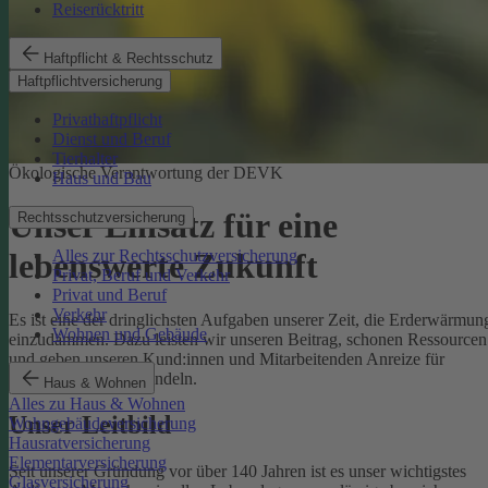
Reiserücktritt
Haftpflicht & Rechtsschutz
Haftpflichtversicherung
Privathaftpflicht
Dienst und Beruf
Tierhalter
Ökologische Verantwortung der DEVK
Haus und Bau
Unser Einsatz für eine
Rechtsschutzversicherung
Alles zur Rechtsschutzversicherung
lebenswerte Zukunft
Privat, Beruf und Verkehr
Privat und Beruf
Verkehr
Es ist eine der dringlichsten Aufgaben unserer Zeit, die Erderwärmun
Wohnen und Gebäude
einzudämmen. Dazu leisten wir unseren Beitrag, schonen Ressourcen
und geben unseren Kund:innen und Mitarbeitenden Anreize für
umweltbewusstes Handeln.
Haus & Wohnen
Alles zu Haus & Wohnen
Unser Leitbild
Wohngebäudeversicherung
Hausratversicherung
Elementarversicherung
Seit unserer Gründung vor über 140 Jahren ist es unser wichtigstes
Glasversicherung