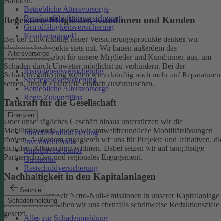
Handeln.
Betriebliche Altersvorsorge
Berufsunfähigkeitsversicherung
Begeisterte Mitglieder, Kundinnen und Kunden
Grundfähigkeitsversicherung
Krankentagegeld
Bei der Entwicklung neuer Versicherungsprodukte denken wir
ökologische Aspekte stets mit. Wir bauen außerdem das
Altersvorsorge
Präventionsangebot für unsere Mitglieder und Kund:innen aus, um
Schäden durch Unwetter möglichst zu verhindern.
Bei der
Risikolebensversicherung
Schadenregulierung wollen wir zukünftig noch mehr auf Reparaturen
Sterbegeldversicherung
setzen, anstatt Ersatzteile einfach auszutauschen.
Betriebliche Altersvorsorge
Rente ZukunftPlus
Tatkraft für die Gesellschaft
Finanzen
Über unser tägliches Geschäft hinaus unterstützen wir die
Mobilitätswende, indem wir umweltfreundliche Mobilitätslösungen
Immobilienfinanzierung
fördern. Außerdem engagieren wir uns für Projekte und Initiativen, di
Investmentfonds
sich dem Klimaschutz widmen. Dabei setzen wir auf langfristige
SmartInvest Junior
Partnerschaften und regionales Engagement.
Girokonto
Restschuldversicherung
Nachhaltigkeit in den Kapitalanlagen
Service
Bis 2050 wollen wir Netto-Null-Emissionen in unserer Kapitalanlage
Schadenmeldung
erreichen. Dazu haben wir uns ebenfalls schrittweise Reduktionsziele
gesetzt.
Alles zur Schadenmeldung