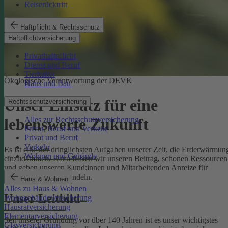
Reiserücktritt
Haftpflicht & Rechtsschutz
Haftpflichtversicherung
Privathaftpflicht
Dienst und Beruf
Tierhalter
Ökologische Verantwortung der DEVK
Haus und Bau
Unser Einsatz für eine
Rechtsschutzversicherung
Alles zur Rechtsschutzversicherung
lebenswerte Zukunft
Privat, Beruf und Verkehr
Privat und Beruf
Verkehr
Es ist eine der dringlichsten Aufgaben unserer Zeit, die Erderwärmun
Wohnen und Gebäude
einzudämmen. Dazu leisten wir unseren Beitrag, schonen Ressourcen
und geben unseren Kund:innen und Mitarbeitenden Anreize für
umweltbewusstes Handeln.
Haus & Wohnen
Alles zu Haus & Wohnen
Unser Leitbild
Wohngebäudeversicherung
Hausratversicherung
Elementarversicherung
Seit unserer Gründung vor über 140 Jahren ist es unser wichtigstes
Glasversicherung