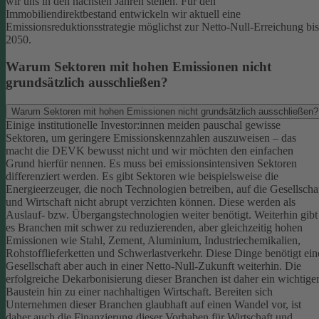
wir uns in den nächsten Jahren stellen. Für den
Immobiliendirektbestand entwickeln wir aktuell eine
Emissionsreduktionsstrategie möglichst zur Netto-Null-Erreichung bis
2050.
Warum Sektoren mit hohen Emissionen nicht
grundsätzlich ausschließen?
Warum Sektoren mit hohen Emissionen nicht grundsätzlich ausschließen?
Einige institutionelle Investor:innen meiden pauschal gewisse
Sektoren, um geringere Emissionskennzahlen auszuweisen – das
macht die DEVK bewusst nicht und wir möchten den einfachen
Grund hierfür nennen. Es muss bei emissionsintensiven Sektoren
differenziert werden. Es gibt Sektoren wie beispielsweise die
Energieerzeuger, die noch Technologien betreiben, auf die Gesellscha
und Wirtschaft nicht abrupt verzichten können. Diese werden als
Auslauf- bzw. Übergangstechnologien weiter benötigt.
Weiterhin gibt
es Branchen mit schwer zu reduzierenden, aber gleichzeitig hohen
Emissionen wie Stahl, Zement, Aluminium, Industriechemikalien,
Rohstofflieferketten und Schwerlastverkehr. Diese Dinge benötigt ein
Gesellschaft aber auch in einer Netto-Null-Zukunft weiterhin. Die
erfolgreiche Dekarbonisierung dieser Branchen ist daher ein wichtige
Baustein hin zu einer nachhaltigen Wirtschaft.
Bereiten sich
Unternehmen dieser Branchen glaubhaft auf einen Wandel vor, ist
daher auch die Finanzierung dieser Vorhaben für Wirtschaft und