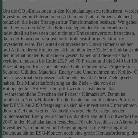
Um die CO₂-Emissionen in den Kapitalanlagen zu reduzieren, werde
Investitionen in Unternehmen (Aktien und Unternehmensanleihen)
reduziert, die keine Strategien zur Transformation besitzen. Wir gehen
hier bewusst den Weg, die Klimastrategien der Zielunternehmen
individuell zu bewerten und nicht nur Emissionswerte zu betrachten,
da in der Konsequenz sonst nur in kohlenstoffarme Sektoren zu
investieren wäre.
Der Anteil der investierten Unternehmensanleihen
und Aktien, deren Emittenten sich ambitionierte Ziele im Einklang mi
den internationalen Klimazielen gesetzt haben und diese ernsthaft
verfolgen, müssen bis Ende 2027 bei 70 Prozent und bis 2040 bei 10
Prozent liegen. Emissionsintensive Unternehmen bzw. Projekte (u.a.
Sektoren Utilities, Materials, Energy und Unternehmen mit Kohle-, Ö
oder Gasvorhaben) müssen sich bereits bis 2027 diese Ziele gesetzt
haben. Die Mindestanforderung an die Ziele – die von der
Ratingagentur ISS ESG überprüft werden – ist hierbei das
„wahrscheinliche Erreichen der Pariser+ Klimaziele“. Damit ist
implizit ein Netto-Null-Ziel für die Kapitalanlage für dieses Portfolio
der DEVK bis 2050 festgelegt, da sich alle investierten Unternehmen
diesem Ziel unterwerfen. Weiterhin wurde ein Ausstieg aus der
kohlebasierten Energiewirtschaft (Abbaubetriebe und Kraftwerke) bis
2040 in den Kapitalanlagen festgelegt.
Für die Assetklassen Alternati
Investments, Immobilien und Beteiligungen ist die Messung und
Datenqualität im ESG-Kontext noch eine große Herausforderung, der