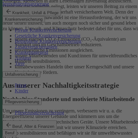
Anliegen, Menschen in allen Lebenslagen zuverlässig abzusichern.
Immobilienfinanzierung
Damit uns das weiterhin gelingt, leisten wir unseren Beitrag zu einem
gesunden Klima und einer dauerhaft versicherbaren Welt. Denn der
Krankheit, Unfall & Pflege
menschgemachte Klimawandel ist eine Herausforderung, der wir uns
Krankenversicherung
heute stellen müssen, um auch morgen noch sicher und gesund leben
zu können.
Umwelt- und Klimaschutz bedeutet dabei für uns, dass wi
Private Krankenversicherung
Gesetzliche Krankenversicherung
unsere eigenen CO₂e-Emissionen (CO₂-Äquivalente) am
Betriebliche Krankenversicherung
Standort und im Geschäftsbetrieb reduzieren.
Zusatzversicherungen
unvermeidliche Emissionen ausgleichen.
Krankentagegeld
unsere Mitarbeitenden und Kund:innen für umweltfreundliches
Ausland
Handeln sensibilisieren.
Tiere
klimabewusstes Handeln über unser Kerngeschäft und unsere
Kapitalanlage fördern.
Unfallversicherung
Aus unserer Nachhaltigkeitsstrategie
Privat
Kinder
Nachhaltige Standorte und motivierte Mitarbeitende
Pflegeversicherung
Um unsere Emissionen zu verringern, verbessern wir u. a. die
Pflegezusatzversicherung
Energieeffizienz unserer Gebäude und kümmern uns um die
Kreislaufwirtschaft unserer technischen Geräte.
Unsere Mitarbeitende
Beruf, Alter & Finanzen
sind ein wichtiger Hebel, damit wir unsere Klimaziele erreichen.
Deshalb sensibilisieren und befähigen wir sie für umweltbewusstes
Beruf