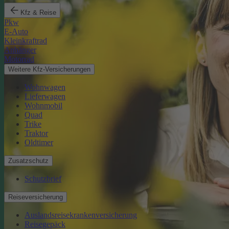
Kfz & Reise
Pkw
E-Auto
Kleinkraftrad
Anhänger
Motorrad
Weitere Kfz-Versicherungen
Wohnwagen
Lieferwagen
Wohnmobil
Quad
Trike
Traktor
Oldtimer
Zusatzschutz
Schutzbrief
Reiseversicherung
Auslandsreisekrankenversicherung
Reisegepäck