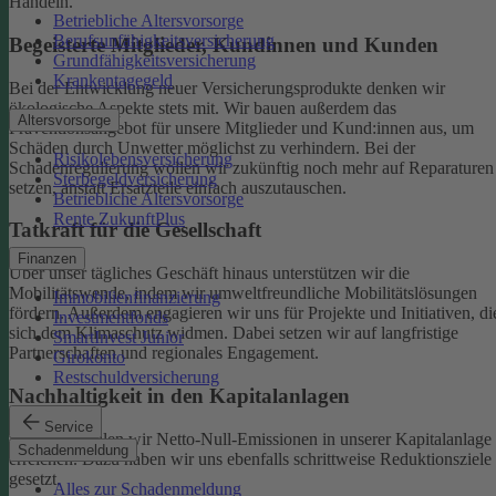
Handeln.
Betriebliche Altersvorsorge
Berufsunfähigkeitsversicherung
Begeisterte Mitglieder, Kundinnen und Kunden
Grundfähigkeitsversicherung
Krankentagegeld
Bei der Entwicklung neuer Versicherungsprodukte denken wir
ökologische Aspekte stets mit. Wir bauen außerdem das
Altersvorsorge
Präventionsangebot für unsere Mitglieder und Kund:innen aus, um
Schäden durch Unwetter möglichst zu verhindern.
Bei der
Risikolebensversicherung
Schadenregulierung wollen wir zukünftig noch mehr auf Reparaturen
Sterbegeldversicherung
setzen, anstatt Ersatzteile einfach auszutauschen.
Betriebliche Altersvorsorge
Rente ZukunftPlus
Tatkraft für die Gesellschaft
Finanzen
Über unser tägliches Geschäft hinaus unterstützen wir die
Mobilitätswende, indem wir umweltfreundliche Mobilitätslösungen
Immobilienfinanzierung
fördern. Außerdem engagieren wir uns für Projekte und Initiativen, di
Investmentfonds
sich dem Klimaschutz widmen. Dabei setzen wir auf langfristige
SmartInvest Junior
Partnerschaften und regionales Engagement.
Girokonto
Restschuldversicherung
Nachhaltigkeit in den Kapitalanlagen
Service
Bis 2050 wollen wir Netto-Null-Emissionen in unserer Kapitalanlage
Schadenmeldung
erreichen. Dazu haben wir uns ebenfalls schrittweise Reduktionsziele
gesetzt.
Alles zur Schadenmeldung