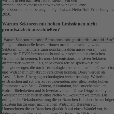
wir uns in den nächsten Jahren stellen. Für den
Immobiliendirektbestand entwickeln wir aktuell eine
Emissionsreduktionsstrategie möglichst zur Netto-Null-Erreichung bis
2050.
Warum Sektoren mit hohen Emissionen nicht
grundsätzlich ausschließen?
Warum Sektoren mit hohen Emissionen nicht grundsätzlich ausschließen?
Einige institutionelle Investor:innen meiden pauschal gewisse
Sektoren, um geringere Emissionskennzahlen auszuweisen – das
macht die DEVK bewusst nicht und wir möchten den einfachen
Grund hierfür nennen. Es muss bei emissionsintensiven Sektoren
differenziert werden. Es gibt Sektoren wie beispielsweise die
Energieerzeuger, die noch Technologien betreiben, auf die Gesellscha
und Wirtschaft nicht abrupt verzichten können. Diese werden als
Auslauf- bzw. Übergangstechnologien weiter benötigt.
Weiterhin gibt
es Branchen mit schwer zu reduzierenden, aber gleichzeitig hohen
Emissionen wie Stahl, Zement, Aluminium, Industriechemikalien,
Rohstofflieferketten und Schwerlastverkehr. Diese Dinge benötigt ein
Gesellschaft aber auch in einer Netto-Null-Zukunft weiterhin. Die
erfolgreiche Dekarbonisierung dieser Branchen ist daher ein wichtige
Baustein hin zu einer nachhaltigen Wirtschaft.
Bereiten sich
Unternehmen dieser Branchen glaubhaft auf einen Wandel vor, ist
daher auch die Finanzierung dieser Vorhaben für Wirtschaft und