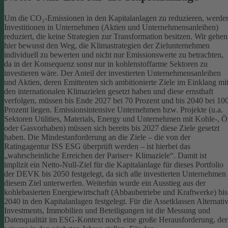
Um die CO₂-Emissionen in den Kapitalanlagen zu reduzieren, werde
Investitionen in Unternehmen (Aktien und Unternehmensanleihen)
reduziert, die keine Strategien zur Transformation besitzen. Wir gehen
hier bewusst den Weg, die Klimastrategien der Zielunternehmen
individuell zu bewerten und nicht nur Emissionswerte zu betrachten,
da in der Konsequenz sonst nur in kohlenstoffarme Sektoren zu
investieren wäre.
Der Anteil der investierten Unternehmensanleihen
und Aktien, deren Emittenten sich ambitionierte Ziele im Einklang mi
den internationalen Klimazielen gesetzt haben und diese ernsthaft
verfolgen, müssen bis Ende 2027 bei 70 Prozent und bis 2040 bei 10
Prozent liegen. Emissionsintensive Unternehmen bzw. Projekte (u.a.
Sektoren Utilities, Materials, Energy und Unternehmen mit Kohle-, Ö
oder Gasvorhaben) müssen sich bereits bis 2027 diese Ziele gesetzt
haben. Die Mindestanforderung an die Ziele – die von der
Ratingagentur ISS ESG überprüft werden – ist hierbei das
„wahrscheinliche Erreichen der Pariser+ Klimaziele“. Damit ist
implizit ein Netto-Null-Ziel für die Kapitalanlage für dieses Portfolio
der DEVK bis 2050 festgelegt, da sich alle investierten Unternehmen
diesem Ziel unterwerfen. Weiterhin wurde ein Ausstieg aus der
kohlebasierten Energiewirtschaft (Abbaubetriebe und Kraftwerke) bis
2040 in den Kapitalanlagen festgelegt.
Für die Assetklassen Alternati
Investments, Immobilien und Beteiligungen ist die Messung und
Datenqualität im ESG-Kontext noch eine große Herausforderung, der