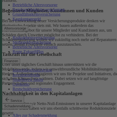
Handeln.
Betriebliche Altersvorsorge
Berufsunfähigkeitsversicherung
Begeisterte Mitglieder, Kundinnen und Kunden
Grundfähigkeitsversicherung
Krankentagegeld
Bei der Entwicklung neuer Versicherungsprodukte denken wir
ökologische Aspekte stets mit. Wir bauen außerdem das
Altersvorsorge
Präventionsangebot für unsere Mitglieder und Kund:innen aus, um
Schäden durch Unwetter möglichst zu verhindern.
Bei der
Risikolebensversicherung
Schadenregulierung wollen wir zukünftig noch mehr auf Reparaturen
Sterbegeldversicherung
setzen, anstatt Ersatzteile einfach auszutauschen.
Betriebliche Altersvorsorge
Rente ZukunftPlus
Tatkraft für die Gesellschaft
Finanzen
Über unser tägliches Geschäft hinaus unterstützen wir die
Mobilitätswende, indem wir umweltfreundliche Mobilitätslösungen
Immobilienfinanzierung
fördern. Außerdem engagieren wir uns für Projekte und Initiativen, di
Investmentfonds
sich dem Klimaschutz widmen. Dabei setzen wir auf langfristige
SmartInvest Junior
Partnerschaften und regionales Engagement.
Girokonto
Restschuldversicherung
Nachhaltigkeit in den Kapitalanlagen
Service
Bis 2050 wollen wir Netto-Null-Emissionen in unserer Kapitalanlage
Schadenmeldung
erreichen. Dazu haben wir uns ebenfalls schrittweise Reduktionsziele
gesetzt.
Alles zur Schadenmeldung