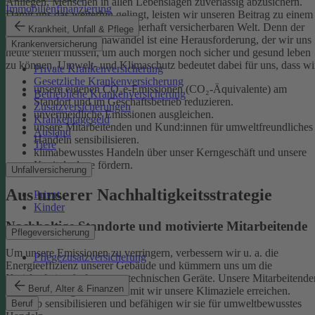
Anliegen, Menschen in allen Lebenslagen zuverlässig abzusichern.
Immobilienfinanzierung
Damit uns das weiterhin gelingt, leisten wir unseren Beitrag zu einem
gesunden Klima und einer dauerhaft versicherbaren Welt. Denn der
Krankheit, Unfall & Pflege
menschgemachte Klimawandel ist eine Herausforderung, der wir uns
Krankenversicherung
heute stellen müssen, um auch morgen noch sicher und gesund leben
zu können.
Umwelt- und Klimaschutz bedeutet dabei für uns, dass wi
Private Krankenversicherung
Gesetzliche Krankenversicherung
unsere eigenen CO₂e-Emissionen (CO₂-Äquivalente) am
Betriebliche Krankenversicherung
Standort und im Geschäftsbetrieb reduzieren.
Zusatzversicherungen
unvermeidliche Emissionen ausgleichen.
Krankentagegeld
unsere Mitarbeitenden und Kund:innen für umweltfreundliches
Ausland
Handeln sensibilisieren.
Tiere
klimabewusstes Handeln über unser Kerngeschäft und unsere
Kapitalanlage fördern.
Unfallversicherung
Aus unserer Nachhaltigkeitsstrategie
Privat
Kinder
Nachhaltige Standorte und motivierte Mitarbeitende
Pflegeversicherung
Um unsere Emissionen zu verringern, verbessern wir u. a. die
Pflegezusatzversicherung
Energieeffizienz unserer Gebäude und kümmern uns um die
Kreislaufwirtschaft unserer technischen Geräte.
Unsere Mitarbeitende
Beruf, Alter & Finanzen
sind ein wichtiger Hebel, damit wir unsere Klimaziele erreichen.
Deshalb sensibilisieren und befähigen wir sie für umweltbewusstes
Beruf