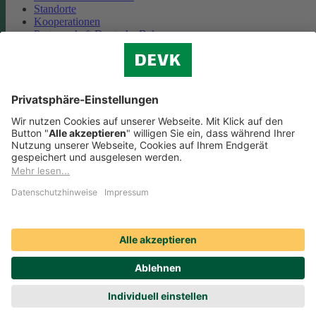
Standorte
Kooperationen
Partnerschaft Deutsche Bahn
Nachhaltigkeit
Cookie-Einstellungen
Datenschutz
Impressum
Streitbeilegung
Nutzungshinweise
EU-Transparenzverordnung
Compliance
Barrierefreiheit
Social Media Icons sowie Verlinkungen, die mit
gekennzeichnet
sind, führen auf externe Seiten. Die DEVK ist für die dortigen Inhalte
Nutzungsbedingungen und Datenschutzbestimmungen nicht
verantwortlich. Mehr dazu erfahren Sie unter
Datenschutz
.
© DEVK 2026