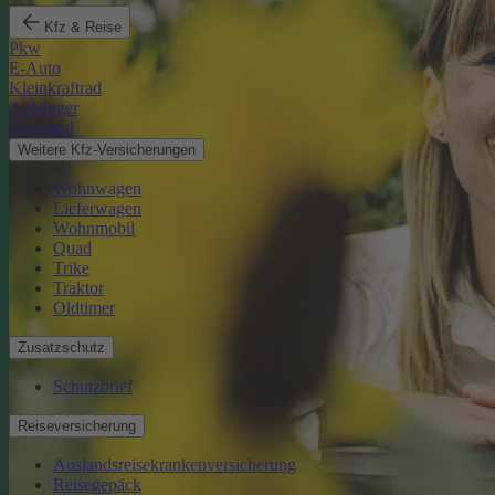
Kfz & Reise
Pkw
E-Auto
Kleinkraftrad
Anhänger
Motorrad
Weitere Kfz-Versicherungen
Wohnwagen
Lieferwagen
Wohnmobil
Quad
Trike
Traktor
Oldtimer
Zusatzschutz
Schutzbrief
Reiseversicherung
Auslandsreisekrankenversicherung
Reisegepäck