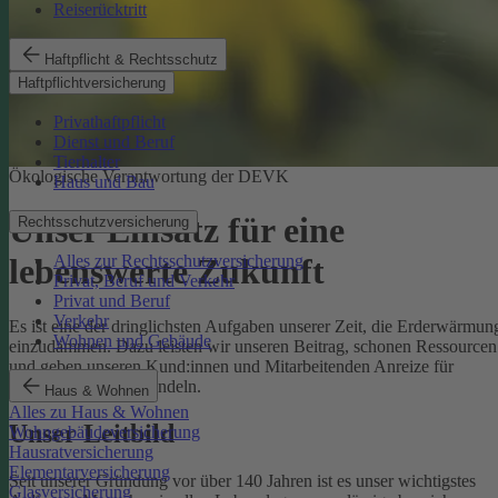
Reiserücktritt
Haftpflicht & Rechtsschutz
Haftpflichtversicherung
Privathaftpflicht
Dienst und Beruf
Tierhalter
Ökologische Verantwortung der DEVK
Haus und Bau
Unser Einsatz für eine
Rechtsschutzversicherung
Alles zur Rechtsschutzversicherung
lebenswerte Zukunft
Privat, Beruf und Verkehr
Privat und Beruf
Verkehr
Es ist eine der dringlichsten Aufgaben unserer Zeit, die Erderwärmun
Wohnen und Gebäude
einzudämmen. Dazu leisten wir unseren Beitrag, schonen Ressourcen
und geben unseren Kund:innen und Mitarbeitenden Anreize für
umweltbewusstes Handeln.
Haus & Wohnen
Alles zu Haus & Wohnen
Unser Leitbild
Wohngebäudeversicherung
Hausratversicherung
Elementarversicherung
Seit unserer Gründung vor über 140 Jahren ist es unser wichtigstes
Glasversicherung