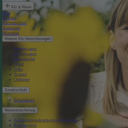
Kfz & Reise
Pkw
E-Auto
Kleinkraftrad
Anhänger
Motorrad
Weitere Kfz-Versicherungen
Wohnwagen
Lieferwagen
Wohnmobil
Quad
Trike
Traktor
Oldtimer
Zusatzschutz
Schutzbrief
Reiseversicherung
Auslandsreisekrankenversicherung
Reisegepäck