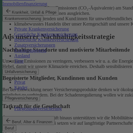
Immobilienfinanzierung
unsere eigenen CO₂e-Emissionen (CO₂-Äquivalente) am Standor
Krankheit, Unfall & Pflege
unvermeidliche Emissionen ausgleichen.
unsere Mitarbeitenden und Kund:innen für umweltfreundliches 
Krankenversicherung
klimabewusstes Handeln über unser Kerngeschäft und unsere Ka
Private Krankenversicherung
Gesetzliche Krankenversicherung
Aus unserer Nachhaltigkeitsstrategie
Betriebliche Krankenversicherung
Zusatzversicherungen
Nachhaltige Standorte und motivierte Mitarbeitende
Krankentagegeld
Ausland
Tiere
Um unsere Emissionen zu verringern, verbessern wir u. a. die Energi
Hebel, damit wir unsere Klimaziele erreichen. Deshalb sensibilisiere
Unfallversicherung
Begeisterte Mitglieder, Kundinnen und Kunden
Privat
Kinder
Bei der Entwicklung neuer Versicherungsprodukte denken wir ökolog
möglichst zu verhindern.
Bei der Schadenregulierung wollen wir zukün
Pflegeversicherung
Tatkraft für die Gesellschaft
Pflegezusatzversicherung
Über unser tägliches Geschäft hinaus unterstützen wir die Mobilitäts
Beruf, Alter & Finanzen
Klimaschutz widmen. Dabei setzen wir auf langfristige Partnerschaft
Beruf