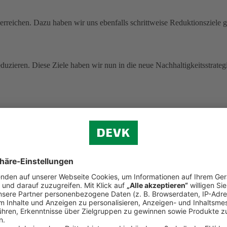
rreichen. Dazu haben wir uns ebenfalls schrittweise Reduktionsziele g
uzieren. Diese Ziele haben wir nun in die neue Nachhaltigkeitsstrategi
 ohne Pandemie-Effekte.