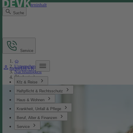
Direkt zum Seiteninhalt
Suche
Service
Unternehmen
meineDEVK
Nachhaltigkeit
Ökologisches
Kfz & Reise
Haftpflicht & Rechtsschutz
Haus & Wohnen
Krankheit, Unfall & Pflege
Beruf, Alter & Finanzen
Service