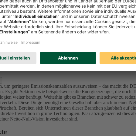
Investitionen in Unternehmen (Aktien und Unternehmensanleihen) reduzi
l zu bewerten und nicht nur Emissionswerte zu betrachten, da in der K
mittenten sich ambitionierte Ziele im Einklang mit den internationalen 
sionsintensive Unternehmen bzw. Projekte (u.a. Sektoren Utilities, Ma
nforderung an die Ziele – die von der Ratingagentur ISS ESG überprüft 
lage für dieses Portfolio der DEVK bis 2050 festgelegt, da sich alle in
d Kraftwerke) bis 2040 in den Kapitalanlagen festgelegt.
Für die Assetk
erung, der wir uns in den nächsten Jahren stellen. Für den Immobilie
s 2050.
zlich ausschließen?
oren, um geringere Emissionskennzahlen auszuweisen – das macht die 
. Es gibt Sektoren wie beispielsweise die Energieerzeuger, die noch Te
ogien weiter benötigt.
Weiterhin gibt es Branchen mit schwer zu reduz
verkehr. Diese Dinge benötigt eine Gesellschaft aber auch in einer Ne
irtschaft.
Bereiten sich Unternehmen dieser Branchen glaubhaft auf ein
 direkte Investition in grüne Technologien. Klar abzugrenzen ist dies 
ner Netto-Null-Vision investierbar sind.
kte