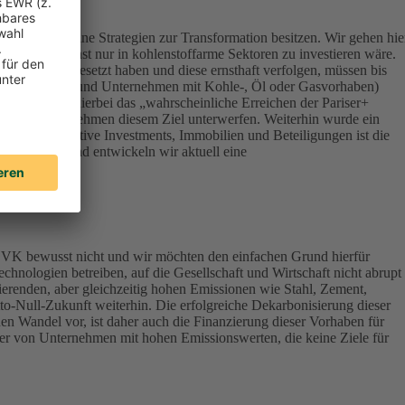
ert, die keine Strategien zur Transformation besitzen. Wir gehen hie
onsequenz sonst nur in kohlenstoffarme Sektoren zu investieren wäre.
Klimazielen gesetzt haben und diese ernsthaft verfolgen, müssen bis
terials, Energy und Unternehmen mit Kohle-, Öl oder Gasvorhaben)
werden – ist hierbei das „wahrscheinliche Erreichen der Pariser+
vestierten Unternehmen diesem Ziel unterwerfen. Weiterhin wurde ein
lassen Alternative Investments, Immobilien und Beteiligungen ist die
ndirektbestand entwickeln wir aktuell eine
DEVK bewusst nicht und wir möchten den einfachen Grund hierfür
chnologien betreiben, auf die Gesellschaft und Wirtschaft nicht abrupt
ierenden, aber gleichzeitig hohen Emissionen wie Stahl, Zement,
tto-Null-Zukunft weiterhin. Die erfolgreiche Dekarbonisierung dieser
en Wandel vor, ist daher auch die Finanzierung dieser Vorhaben für
aber von Unternehmen mit hohen Emissionswerten, die keine Ziele für