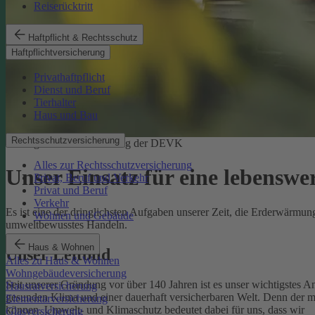
Reiserücktritt
Haftpflicht & Rechtsschutz
Haftpflichtversicherung
Privathaftpflicht
Dienst und Beruf
Tierhalter
Haus und Bau
Rechtsschutzversicherung
Ökologische Verantwortung der DEVK
Alles zur Rechtsschutzversicherung
Unser Einsatz für eine lebenswe
Privat, Beruf und Verkehr
Privat und Beruf
Verkehr
Es ist eine der dringlichsten Aufgaben unserer Zeit, die Erderwärm
Wohnen und Gebäude
umweltbewusstes Handeln.
Haus & Wohnen
Unser Leitbild
Alles zu Haus & Wohnen
Wohngebäudeversicherung
Seit unserer Gründung vor über 140 Jahren ist es unser wichtigstes A
Hausratversicherung
gesunden Klima und einer dauerhaft versicherbaren Welt. Denn der 
Elementarversicherung
können.
Umwelt- und Klimaschutz bedeutet dabei für uns, dass wir
Glasversicherung