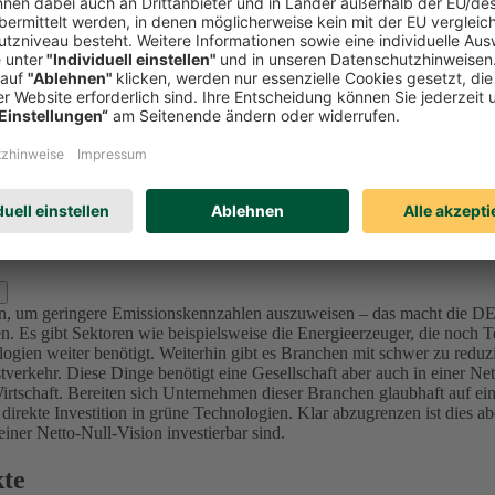
Investitionen in Unternehmen (Aktien und Unternehmensanleihen) reduzi
l zu bewerten und nicht nur Emissionswerte zu betrachten, da in der K
mittenten sich ambitionierte Ziele im Einklang mit den internationalen 
sionsintensive Unternehmen bzw. Projekte (u.a. Sektoren Utilities, Ma
nforderung an die Ziele – die von der Ratingagentur ISS ESG überprüft 
lage für dieses Portfolio der DEVK bis 2050 festgelegt, da sich alle in
d Kraftwerke) bis 2040 in den Kapitalanlagen festgelegt.
Für die Assetk
erung, der wir uns in den nächsten Jahren stellen. Für den Immobilie
s 2050.
zlich ausschließen?
oren, um geringere Emissionskennzahlen auszuweisen – das macht die 
. Es gibt Sektoren wie beispielsweise die Energieerzeuger, die noch Te
ogien weiter benötigt.
Weiterhin gibt es Branchen mit schwer zu reduz
verkehr. Diese Dinge benötigt eine Gesellschaft aber auch in einer Ne
irtschaft.
Bereiten sich Unternehmen dieser Branchen glaubhaft auf ein
 direkte Investition in grüne Technologien. Klar abzugrenzen ist dies 
ner Netto-Null-Vision investierbar sind.
kte