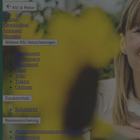
Kfz & Reise
Pkw
E-Auto
Kleinkraftrad
Anhänger
Motorrad
Weitere Kfz-Versicherungen
Wohnwagen
Lieferwagen
Wohnmobil
Quad
Trike
Traktor
Oldtimer
Zusatzschutz
Schutzbrief
Reiseversicherung
Auslandsreisekrankenversicherung
Reisegepäck