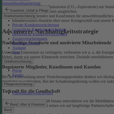
Immobilienfinanzierung
unsere eigenen CO₂e-Emissionen (CO₂-Äquivalente) am Standor
Krankheit, Unfall & Pflege
unvermeidliche Emissionen ausgleichen.
unsere Mitarbeitenden und Kund:innen für umweltfreundliches 
Krankenversicherung
klimabewusstes Handeln über unser Kerngeschäft und unsere Ka
Private Krankenversicherung
Gesetzliche Krankenversicherung
Aus unserer Nachhaltigkeitsstrategie
Betriebliche Krankenversicherung
Zusatzversicherungen
Nachhaltige Standorte und motivierte Mitarbeitende
Krankentagegeld
Ausland
Tiere
Um unsere Emissionen zu verringern, verbessern wir u. a. die Energi
Hebel, damit wir unsere Klimaziele erreichen. Deshalb sensibilisiere
Unfallversicherung
Begeisterte Mitglieder, Kundinnen und Kunden
Privat
Kinder
Bei der Entwicklung neuer Versicherungsprodukte denken wir ökolog
möglichst zu verhindern.
Bei der Schadenregulierung wollen wir zukün
Pflegeversicherung
Tatkraft für die Gesellschaft
Pflegezusatzversicherung
Über unser tägliches Geschäft hinaus unterstützen wir die Mobilitäts
Beruf, Alter & Finanzen
Klimaschutz widmen. Dabei setzen wir auf langfristige Partnerschaft
Beruf