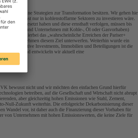
ert, die keine Strategien zur Transformation besitzen. Wir gehen hie
onsequenz sonst nur in kohlenstoffarme Sektoren zu investieren wäre.
Klimazielen gesetzt haben und diese ernsthaft verfolgen, müssen bis
terials, Energy und Unternehmen mit Kohle-, Öl oder Gasvorhaben)
werden – ist hierbei das „wahrscheinliche Erreichen der Pariser+
vestierten Unternehmen diesem Ziel unterwerfen. Weiterhin wurde ein
lassen Alternative Investments, Immobilien und Beteiligungen ist die
ndirektbestand entwickeln wir aktuell eine
DEVK bewusst nicht und wir möchten den einfachen Grund hierfür
chnologien betreiben, auf die Gesellschaft und Wirtschaft nicht abrupt
ierenden, aber gleichzeitig hohen Emissionen wie Stahl, Zement,
tto-Null-Zukunft weiterhin. Die erfolgreiche Dekarbonisierung dieser
en Wandel vor, ist daher auch die Finanzierung dieser Vorhaben für
aber von Unternehmen mit hohen Emissionswerten, die keine Ziele für