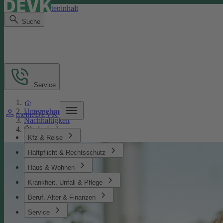
Direkt zum Seiteninhalt
Suche
Service
Unternehmen
meineDEVK
Nachhaltigkeit
Ökologisches
Kfz & Reise
Haftpflicht & Rechtsschutz
Haus & Wohnen
Krankheit, Unfall & Pflege
Beruf, Alter & Finanzen
Service