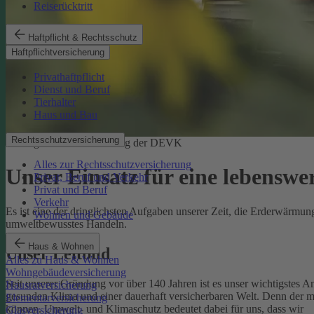
Reiserücktritt
Haftpflicht & Rechtsschutz
Haftpflichtversicherung
Privathaftpflicht
Dienst und Beruf
Tierhalter
Haus und Bau
Rechtsschutzversicherung
Ökologische Verantwortung der DEVK
Alles zur Rechtsschutzversicherung
Unser Einsatz für eine lebenswe
Privat, Beruf und Verkehr
Privat und Beruf
Verkehr
Es ist eine der dringlichsten Aufgaben unserer Zeit, die Erderwärm
Wohnen und Gebäude
umweltbewusstes Handeln.
Haus & Wohnen
Unser Leitbild
Alles zu Haus & Wohnen
Wohngebäudeversicherung
Seit unserer Gründung vor über 140 Jahren ist es unser wichtigstes A
Hausratversicherung
gesunden Klima und einer dauerhaft versicherbaren Welt. Denn der 
Elementarversicherung
können.
Umwelt- und Klimaschutz bedeutet dabei für uns, dass wir
Glasversicherung