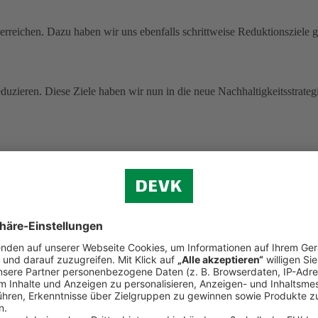
rreichen. Dazu haben wir uns ebenfalls schrittweise Reduktionsziele g
uzieren. Diese Ziele haben wir nun in die neue Nachhaltigkeitsstrategi
 ohne Pandemie-Effekte.