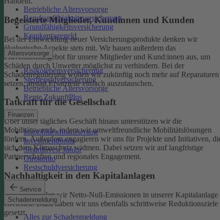
Handeln.
Betriebliche Altersvorsorge
Berufsunfähigkeitsversicherung
Begeisterte Mitglieder, Kundinnen und Kunden
Grundfähigkeitsversicherung
Krankentagegeld
Bei der Entwicklung neuer Versicherungsprodukte denken wir
ökologische Aspekte stets mit. Wir bauen außerdem das
Altersvorsorge
Präventionsangebot für unsere Mitglieder und Kund:innen aus, um
Schäden durch Unwetter möglichst zu verhindern.
Bei der
Risikolebensversicherung
Schadenregulierung wollen wir zukünftig noch mehr auf Reparaturen
Sterbegeldversicherung
setzen, anstatt Ersatzteile einfach auszutauschen.
Betriebliche Altersvorsorge
Rente ZukunftPlus
Tatkraft für die Gesellschaft
Finanzen
Über unser tägliches Geschäft hinaus unterstützen wir die
Mobilitätswende, indem wir umweltfreundliche Mobilitätslösungen
Immobilienfinanzierung
fördern. Außerdem engagieren wir uns für Projekte und Initiativen, di
Investmentfonds
sich dem Klimaschutz widmen. Dabei setzen wir auf langfristige
SmartInvest Junior
Partnerschaften und regionales Engagement.
Girokonto
Restschuldversicherung
Nachhaltigkeit in den Kapitalanlagen
Service
Bis 2050 wollen wir Netto-Null-Emissionen in unserer Kapitalanlage
Schadenmeldung
erreichen. Dazu haben wir uns ebenfalls schrittweise Reduktionsziele
gesetzt.
Alles zur Schadenmeldung