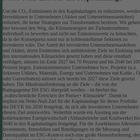
Um die CO₂-Emissionen in den Kapitalanlagen zu reduzieren, werde
Investitionen in Unternehmen (Aktien und Unternehmensanleihen)
reduziert, die keine Strategien zur Transformation besitzen. Wir gehen
hier bewusst den Weg, die Klimastrategien der Zielunternehmen
individuell zu bewerten und nicht nur Emissionswerte zu betrachten,
da in der Konsequenz sonst nur in kohlenstoffarme Sektoren zu
investieren wäre.
Der Anteil der investierten Unternehmensanleihen
und Aktien, deren Emittenten sich ambitionierte Ziele im Einklang mi
den internationalen Klimazielen gesetzt haben und diese ernsthaft
verfolgen, müssen bis Ende 2027 bei 70 Prozent und bis 2040 bei 10
Prozent liegen. Emissionsintensive Unternehmen bzw. Projekte (u.a.
Sektoren Utilities, Materials, Energy und Unternehmen mit Kohle-, Ö
oder Gasvorhaben) müssen sich bereits bis 2027 diese Ziele gesetzt
haben. Die Mindestanforderung an die Ziele – die von der
Ratingagentur ISS ESG überprüft werden – ist hierbei das
„wahrscheinliche Erreichen der Pariser+ Klimaziele“. Damit ist
implizit ein Netto-Null-Ziel für die Kapitalanlage für dieses Portfolio
der DEVK bis 2050 festgelegt, da sich alle investierten Unternehmen
diesem Ziel unterwerfen. Weiterhin wurde ein Ausstieg aus der
kohlebasierten Energiewirtschaft (Abbaubetriebe und Kraftwerke) bis
2040 in den Kapitalanlagen festgelegt.
Für die Assetklassen Alternati
Investments, Immobilien und Beteiligungen ist die Messung und
Datenqualität im ESG-Kontext noch eine große Herausforderung, der