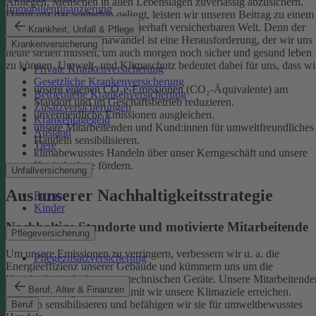
Anliegen, Menschen in allen Lebenslagen zuverlässig abzusichern.
Immobilienfinanzierung
Damit uns das weiterhin gelingt, leisten wir unseren Beitrag zu einem
gesunden Klima und einer dauerhaft versicherbaren Welt. Denn der
Krankheit, Unfall & Pflege
menschgemachte Klimawandel ist eine Herausforderung, der wir uns
Krankenversicherung
heute stellen müssen, um auch morgen noch sicher und gesund leben
zu können.
Umwelt- und Klimaschutz bedeutet dabei für uns, dass wi
Private Krankenversicherung
Gesetzliche Krankenversicherung
unsere eigenen CO₂e-Emissionen (CO₂-Äquivalente) am
Betriebliche Krankenversicherung
Standort und im Geschäftsbetrieb reduzieren.
Zusatzversicherungen
unvermeidliche Emissionen ausgleichen.
Krankentagegeld
unsere Mitarbeitenden und Kund:innen für umweltfreundliches
Ausland
Handeln sensibilisieren.
Tiere
klimabewusstes Handeln über unser Kerngeschäft und unsere
Kapitalanlage fördern.
Unfallversicherung
Aus unserer Nachhaltigkeitsstrategie
Privat
Kinder
Nachhaltige Standorte und motivierte Mitarbeitende
Pflegeversicherung
Um unsere Emissionen zu verringern, verbessern wir u. a. die
Pflegezusatzversicherung
Energieeffizienz unserer Gebäude und kümmern uns um die
Kreislaufwirtschaft unserer technischen Geräte.
Unsere Mitarbeitende
Beruf, Alter & Finanzen
sind ein wichtiger Hebel, damit wir unsere Klimaziele erreichen.
Deshalb sensibilisieren und befähigen wir sie für umweltbewusstes
Beruf