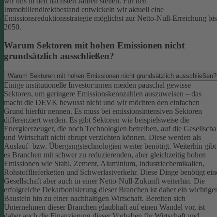
wir uns in den nächsten Jahren stellen. Für den
Immobiliendirektbestand entwickeln wir aktuell eine
Emissionsreduktionsstrategie möglichst zur Netto-Null-Erreichung bis
2050.
Warum Sektoren mit hohen Emissionen nicht
grundsätzlich ausschließen?
Warum Sektoren mit hohen Emissionen nicht grundsätzlich ausschließen?
Einige institutionelle Investor:innen meiden pauschal gewisse
Sektoren, um geringere Emissionskennzahlen auszuweisen – das
macht die DEVK bewusst nicht und wir möchten den einfachen
Grund hierfür nennen. Es muss bei emissionsintensiven Sektoren
differenziert werden. Es gibt Sektoren wie beispielsweise die
Energieerzeuger, die noch Technologien betreiben, auf die Gesellscha
und Wirtschaft nicht abrupt verzichten können. Diese werden als
Auslauf- bzw. Übergangstechnologien weiter benötigt.
Weiterhin gibt
es Branchen mit schwer zu reduzierenden, aber gleichzeitig hohen
Emissionen wie Stahl, Zement, Aluminium, Industriechemikalien,
Rohstofflieferketten und Schwerlastverkehr. Diese Dinge benötigt ein
Gesellschaft aber auch in einer Netto-Null-Zukunft weiterhin. Die
erfolgreiche Dekarbonisierung dieser Branchen ist daher ein wichtige
Baustein hin zu einer nachhaltigen Wirtschaft.
Bereiten sich
Unternehmen dieser Branchen glaubhaft auf einen Wandel vor, ist
daher auch die Finanzierung dieser Vorhaben für Wirtschaft und