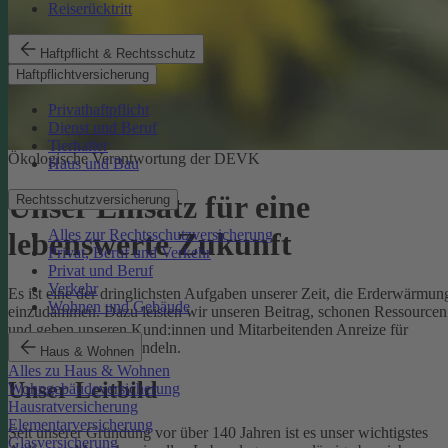
Reiserücktritt
Haftpflicht & Rechtsschutz
Haftpflichtversicherung
Privathaftpflicht
Dienst und Beruf
Tierhalter
Ökologische Verantwortung der DEVK
Haus und Bau
Unser Einsatz für eine
Rechtsschutzversicherung
Alles zur Rechtsschutzversicherung
lebenswerte Zukunft
Privat, Beruf und Verkehr
Privat und Beruf
Verkehr
Es ist eine der dringlichsten Aufgaben unserer Zeit, die Erderwärmun
Wohnen und Gebäude
einzudämmen. Dazu leisten wir unseren Beitrag, schonen Ressourcen
und geben unseren Kund:innen und Mitarbeitenden Anreize für
umweltbewusstes Handeln.
Haus & Wohnen
Alles zu Haus & Wohnen
Unser Leitbild
Wohngebäudeversicherung
Hausratversicherung
Elementarversicherung
Seit unserer Gründung vor über 140 Jahren ist es unser wichtigstes
Glasversicherung