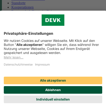
Standorte
Kooperationen
Partnerschaft Deutsche Bahn
Nachhaltigkeit
Cookie-Einstellungen
Datenschutz
Impressum
Streitbeilegung
Nutzungshinweise
EU-Transparenzverordnung
Compliance
Barrierefreiheit
Social Media Icons sowie Verlinkungen, die mit
gekennzeichnet
sind, führen auf externe Seiten. Die DEVK ist für die dortigen Inhalte
Nutzungsbedingungen und Datenschutzbestimmungen nicht
verantwortlich. Mehr dazu erfahren Sie unter
Datenschutz
.
© DEVK 2026