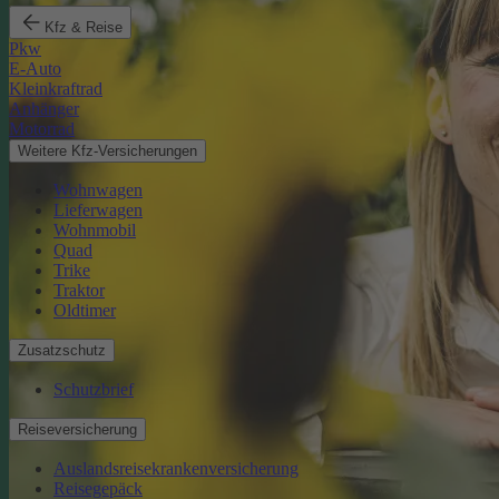
Kfz & Reise
Pkw
E-Auto
Kleinkraftrad
Anhänger
Motorrad
Weitere Kfz-Versicherungen
Wohnwagen
Lieferwagen
Wohnmobil
Quad
Trike
Traktor
Oldtimer
Zusatzschutz
Schutzbrief
Reiseversicherung
Auslandsreisekrankenversicherung
Reisegepäck