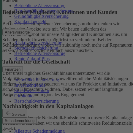
Handeln.
Betriebliche Altersvorsorge
Berufsunfähigkeitsversicherung
Begeisterte Mitglieder, Kundinnen und Kunden
Grundfähigkeitsversicherung
Krankentagegeld
Bei der Entwicklung neuer Versicherungsprodukte denken wir
ökologische Aspekte stets mit. Wir bauen außerdem das
Altersvorsorge
Präventionsangebot für unsere Mitglieder und Kund:innen aus, um
Schäden durch Unwetter möglichst zu verhindern.
Bei der
Risikolebensversicherung
Schadenregulierung wollen wir zukünftig noch mehr auf Reparaturen
Sterbegeldversicherung
setzen, anstatt Ersatzteile einfach auszutauschen.
Betriebliche Altersvorsorge
Rente ZukunftPlus
Tatkraft für die Gesellschaft
Finanzen
Über unser tägliches Geschäft hinaus unterstützen wir die
Mobilitätswende, indem wir umweltfreundliche Mobilitätslösungen
Immobilienfinanzierung
fördern. Außerdem engagieren wir uns für Projekte und Initiativen, di
Investmentfonds
sich dem Klimaschutz widmen. Dabei setzen wir auf langfristige
SmartInvest Junior
Partnerschaften und regionales Engagement.
Girokonto
Restschuldversicherung
Nachhaltigkeit in den Kapitalanlagen
Service
Bis 2050 wollen wir Netto-Null-Emissionen in unserer Kapitalanlage
Schadenmeldung
erreichen. Dazu haben wir uns ebenfalls schrittweise Reduktionsziele
gesetzt.
Alles zur Schadenmeldung