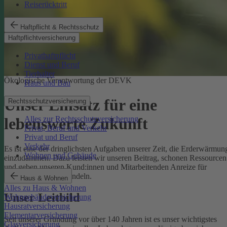
Reiserücktritt
Haftpflicht & Rechtsschutz
Haftpflichtversicherung
Privathaftpflicht
Dienst und Beruf
Tierhalter
Ökologische Verantwortung der DEVK
Haus und Bau
Unser Einsatz für eine
Rechtsschutzversicherung
Alles zur Rechtsschutzversicherung
lebenswerte Zukunft
Privat, Beruf und Verkehr
Privat und Beruf
Verkehr
Es ist eine der dringlichsten Aufgaben unserer Zeit, die Erderwärmun
Wohnen und Gebäude
einzudämmen. Dazu leisten wir unseren Beitrag, schonen Ressourcen
und geben unseren Kund:innen und Mitarbeitenden Anreize für
umweltbewusstes Handeln.
Haus & Wohnen
Alles zu Haus & Wohnen
Unser Leitbild
Wohngebäudeversicherung
Hausratversicherung
Elementarversicherung
Seit unserer Gründung vor über 140 Jahren ist es unser wichtigstes
Glasversicherung