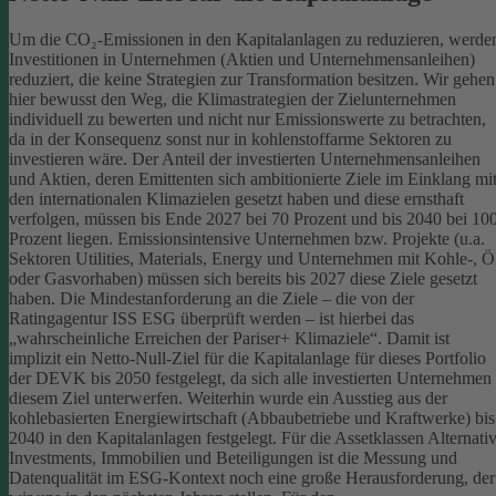
Um die CO₂-Emissionen in den Kapitalanlagen zu reduzieren, werde
Investitionen in Unternehmen (Aktien und Unternehmensanleihen)
reduziert, die keine Strategien zur Transformation besitzen. Wir gehen
hier bewusst den Weg, die Klimastrategien der Zielunternehmen
individuell zu bewerten und nicht nur Emissionswerte zu betrachten,
da in der Konsequenz sonst nur in kohlenstoffarme Sektoren zu
investieren wäre.
Der Anteil der investierten Unternehmensanleihen
und Aktien, deren Emittenten sich ambitionierte Ziele im Einklang mi
den internationalen Klimazielen gesetzt haben und diese ernsthaft
verfolgen, müssen bis Ende 2027 bei 70 Prozent und bis 2040 bei 10
Prozent liegen. Emissionsintensive Unternehmen bzw. Projekte (u.a.
Sektoren Utilities, Materials, Energy und Unternehmen mit Kohle-, Ö
oder Gasvorhaben) müssen sich bereits bis 2027 diese Ziele gesetzt
haben. Die Mindestanforderung an die Ziele – die von der
Ratingagentur ISS ESG überprüft werden – ist hierbei das
„wahrscheinliche Erreichen der Pariser+ Klimaziele“. Damit ist
implizit ein Netto-Null-Ziel für die Kapitalanlage für dieses Portfolio
der DEVK bis 2050 festgelegt, da sich alle investierten Unternehmen
diesem Ziel unterwerfen. Weiterhin wurde ein Ausstieg aus der
kohlebasierten Energiewirtschaft (Abbaubetriebe und Kraftwerke) bis
2040 in den Kapitalanlagen festgelegt.
Für die Assetklassen Alternati
Investments, Immobilien und Beteiligungen ist die Messung und
Datenqualität im ESG-Kontext noch eine große Herausforderung, der