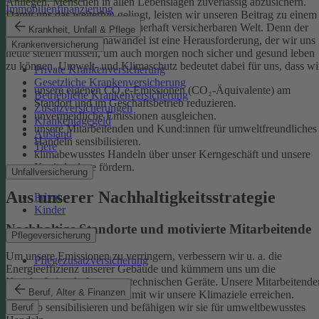
Anliegen, Menschen in allen Lebenslagen zuverlässig abzusichern.
Immobilienfinanzierung
Damit uns das weiterhin gelingt, leisten wir unseren Beitrag zu einem
gesunden Klima und einer dauerhaft versicherbaren Welt. Denn der
Krankheit, Unfall & Pflege
menschgemachte Klimawandel ist eine Herausforderung, der wir uns
Krankenversicherung
heute stellen müssen, um auch morgen noch sicher und gesund leben
zu können.
Umwelt- und Klimaschutz bedeutet dabei für uns, dass wi
Private Krankenversicherung
Gesetzliche Krankenversicherung
unsere eigenen CO₂e-Emissionen (CO₂-Äquivalente) am
Betriebliche Krankenversicherung
Standort und im Geschäftsbetrieb reduzieren.
Zusatzversicherungen
unvermeidliche Emissionen ausgleichen.
Krankentagegeld
unsere Mitarbeitenden und Kund:innen für umweltfreundliches
Ausland
Handeln sensibilisieren.
Tiere
klimabewusstes Handeln über unser Kerngeschäft und unsere
Kapitalanlage fördern.
Unfallversicherung
Aus unserer Nachhaltigkeitsstrategie
Privat
Kinder
Nachhaltige Standorte und motivierte Mitarbeitende
Pflegeversicherung
Um unsere Emissionen zu verringern, verbessern wir u. a. die
Pflegezusatzversicherung
Energieeffizienz unserer Gebäude und kümmern uns um die
Kreislaufwirtschaft unserer technischen Geräte.
Unsere Mitarbeitende
Beruf, Alter & Finanzen
sind ein wichtiger Hebel, damit wir unsere Klimaziele erreichen.
Deshalb sensibilisieren und befähigen wir sie für umweltbewusstes
Beruf