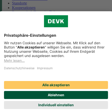
Standorte
Kooperationen
Partnerschaft Deutsche Bahn
Nachhaltigkeit
Cookie-Einstellungen
Datenschutz
Impressum
Streitbeilegung
Nutzungshinweise
EU-Transparenzverordnung
Compliance
Barrierefreiheit
Social Media Icons sowie Verlinkungen, die mit
gekennzeichnet
sind, führen auf externe Seiten. Die DEVK ist für die dortigen Inhalte
Nutzungsbedingungen und Datenschutzbestimmungen nicht
verantwortlich. Mehr dazu erfahren Sie unter
Datenschutz
.
© DEVK 2026