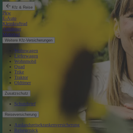
Kfz & Reise
Pkw
E-Auto
Kleinkraftrad
Anhänger
Motorrad
Weitere Kfz-Versicherungen
Wohnwagen
Lieferwagen
Wohnmobil
Quad
Trike
Traktor
Oldtimer
Zusatzschutz
Schutzbrief
Reiseversicherung
Auslandsreisekrankenversicherung
Reisegepäck