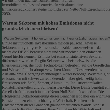
wir uns in den nächsten Jahren stellen. Für den
Immobiliendirektbestand entwickeln wir aktuell eine
Emissionsreduktionsstrategie möglichst zur Netto-Null-Erreichung bis
2050.
Warum Sektoren mit hohen Emissionen nicht
grundsätzlich ausschließen?
Warum Sektoren mit hohen Emissionen nicht grundsätzlich ausschließen?
Einige institutionelle Investor:innen meiden pauschal gewisse
Sektoren, um geringere Emissionskennzahlen auszuweisen – das
macht die DEVK bewusst nicht und wir möchten den einfachen
Grund hierfür nennen. Es muss bei emissionsintensiven Sektoren
differenziert werden. Es gibt Sektoren wie beispielsweise die
Energieerzeuger, die noch Technologien betreiben, auf die Gesellscha
und Wirtschaft nicht abrupt verzichten können. Diese werden als
Auslauf- bzw. Übergangstechnologien weiter benötigt.
Weiterhin gibt
es Branchen mit schwer zu reduzierenden, aber gleichzeitig hohen
Emissionen wie Stahl, Zement, Aluminium, Industriechemikalien,
Rohstofflieferketten und Schwerlastverkehr. Diese Dinge benötigt ein
Gesellschaft aber auch in einer Netto-Null-Zukunft weiterhin. Die
erfolgreiche Dekarbonisierung dieser Branchen ist daher ein wichtige
Baustein hin zu einer nachhaltigen Wirtschaft.
Bereiten sich
Unternehmen dieser Branchen glaubhaft auf einen Wandel vor, ist
daher auch die Finanzierung dieser Vorhaben für Wirtschaft und