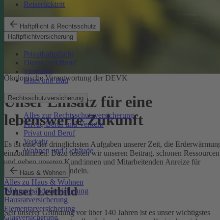
Reiserücktritt
Haftpflicht & Rechtsschutz
Haftpflichtversicherung
Privathaftpflicht
Dienst und Beruf
Tierhalter
Ökologische Verantwortung der DEVK
Haus und Bau
Unser Einsatz für eine
Rechtsschutzversicherung
Alles zur Rechtsschutzversicherung
lebenswerte Zukunft
Privat, Beruf und Verkehr
Privat und Beruf
Verkehr
Es ist eine der dringlichsten Aufgaben unserer Zeit, die Erderwärmun
Wohnen und Gebäude
einzudämmen. Dazu leisten wir unseren Beitrag, schonen Ressourcen
und geben unseren Kund:innen und Mitarbeitenden Anreize für
umweltbewusstes Handeln.
Haus & Wohnen
Alles zu Haus & Wohnen
Unser Leitbild
Wohngebäudeversicherung
Hausratversicherung
Elementarversicherung
Seit unserer Gründung vor über 140 Jahren ist es unser wichtigstes
Glasversicherung