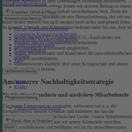
Anliegen, Menschen in allen Lebenslagen zuverlässig abzusichern.
Immobilienfinanzierung
Damit uns das weiterhin gelingt, leisten wir unseren Beitrag zu einem
gesunden Klima und einer dauerhaft versicherbaren Welt. Denn der
Krankheit, Unfall & Pflege
menschgemachte Klimawandel ist eine Herausforderung, der wir uns
Krankenversicherung
heute stellen müssen, um auch morgen noch sicher und gesund leben
zu können.
Umwelt- und Klimaschutz bedeutet dabei für uns, dass wi
Private Krankenversicherung
Gesetzliche Krankenversicherung
unsere eigenen CO₂e-Emissionen (CO₂-Äquivalente) am
Betriebliche Krankenversicherung
Standort und im Geschäftsbetrieb reduzieren.
Zusatzversicherungen
unvermeidliche Emissionen ausgleichen.
Krankentagegeld
unsere Mitarbeitenden und Kund:innen für umweltfreundliches
Ausland
Handeln sensibilisieren.
Tiere
klimabewusstes Handeln über unser Kerngeschäft und unsere
Kapitalanlage fördern.
Unfallversicherung
Aus unserer Nachhaltigkeitsstrategie
Privat
Kinder
Nachhaltige Standorte und motivierte Mitarbeitende
Pflegeversicherung
Um unsere Emissionen zu verringern, verbessern wir u. a. die
Pflegezusatzversicherung
Energieeffizienz unserer Gebäude und kümmern uns um die
Kreislaufwirtschaft unserer technischen Geräte.
Unsere Mitarbeitende
Beruf, Alter & Finanzen
sind ein wichtiger Hebel, damit wir unsere Klimaziele erreichen.
Deshalb sensibilisieren und befähigen wir sie für umweltbewusstes
Beruf