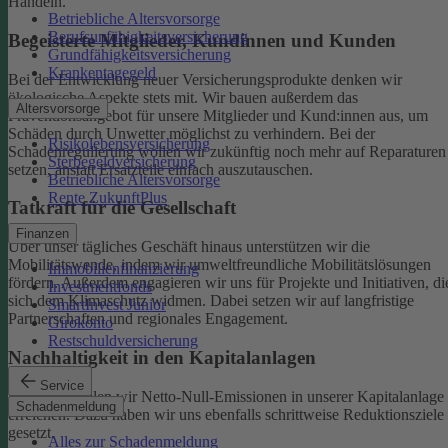
Handeln.
Betriebliche Altersvorsorge
Berufsunfähigkeitsversicherung
Begeisterte Mitglieder, Kundinnen und Kunden
Grundfähigkeitsversicherung
Krankentagegeld
Bei der Entwicklung neuer Versicherungsprodukte denken wir
ökologische Aspekte stets mit. Wir bauen außerdem das
Altersvorsorge
Präventionsangebot für unsere Mitglieder und Kund:innen aus, um
Schäden durch Unwetter möglichst zu verhindern.
Bei der
Risikolebensversicherung
Schadenregulierung wollen wir zukünftig noch mehr auf Reparaturen
Sterbegeldversicherung
setzen, anstatt Ersatzteile einfach auszutauschen.
Betriebliche Altersvorsorge
Rente ZukunftPlus
Tatkraft für die Gesellschaft
Finanzen
Über unser tägliches Geschäft hinaus unterstützen wir die
Mobilitätswende, indem wir umweltfreundliche Mobilitätslösungen
Immobilienfinanzierung
fördern. Außerdem engagieren wir uns für Projekte und Initiativen, di
Investmentfonds
sich dem Klimaschutz widmen. Dabei setzen wir auf langfristige
SmartInvest Junior
Partnerschaften und regionales Engagement.
Girokonto
Restschuldversicherung
Nachhaltigkeit in den Kapitalanlagen
Service
Bis 2050 wollen wir Netto-Null-Emissionen in unserer Kapitalanlage
Schadenmeldung
erreichen. Dazu haben wir uns ebenfalls schrittweise Reduktionsziele
gesetzt.
Alles zur Schadenmeldung