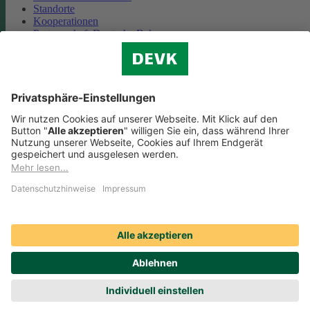
Standorte
Kooperationen
Partnerschaft Deutsche Bahn
Nachhaltigkeit
Cookie-Einstellungen
Datenschutz
Impressum
Streitbeilegung
Nutzungshinweise
EU-Transparenzverordnung
Compliance
Barrierefreiheit
Social Media Icons sowie Verlinkungen, die mit
gekennzeichnet
sind, führen auf externe Seiten. Die DEVK ist für die dortigen Inhalte
Nutzungsbedingungen und Datenschutzbestimmungen nicht
verantwortlich. Mehr dazu erfahren Sie unter
Datenschutz
.
© DEVK 2026