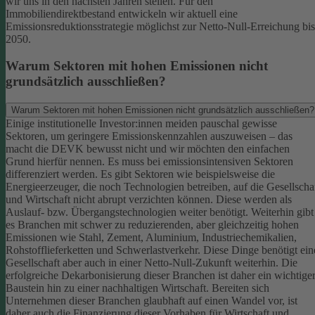
wir uns in den nächsten Jahren stellen. Für den
Immobiliendirektbestand entwickeln wir aktuell eine
Emissionsreduktionsstrategie möglichst zur Netto-Null-Erreichung bis
2050.
Warum Sektoren mit hohen Emissionen nicht
grundsätzlich ausschließen?
Warum Sektoren mit hohen Emissionen nicht grundsätzlich ausschließen?
Einige institutionelle Investor:innen meiden pauschal gewisse
Sektoren, um geringere Emissionskennzahlen auszuweisen – das
macht die DEVK bewusst nicht und wir möchten den einfachen
Grund hierfür nennen. Es muss bei emissionsintensiven Sektoren
differenziert werden. Es gibt Sektoren wie beispielsweise die
Energieerzeuger, die noch Technologien betreiben, auf die Gesellscha
und Wirtschaft nicht abrupt verzichten können. Diese werden als
Auslauf- bzw. Übergangstechnologien weiter benötigt.
Weiterhin gibt
es Branchen mit schwer zu reduzierenden, aber gleichzeitig hohen
Emissionen wie Stahl, Zement, Aluminium, Industriechemikalien,
Rohstofflieferketten und Schwerlastverkehr. Diese Dinge benötigt ein
Gesellschaft aber auch in einer Netto-Null-Zukunft weiterhin. Die
erfolgreiche Dekarbonisierung dieser Branchen ist daher ein wichtige
Baustein hin zu einer nachhaltigen Wirtschaft.
Bereiten sich
Unternehmen dieser Branchen glaubhaft auf einen Wandel vor, ist
daher auch die Finanzierung dieser Vorhaben für Wirtschaft und