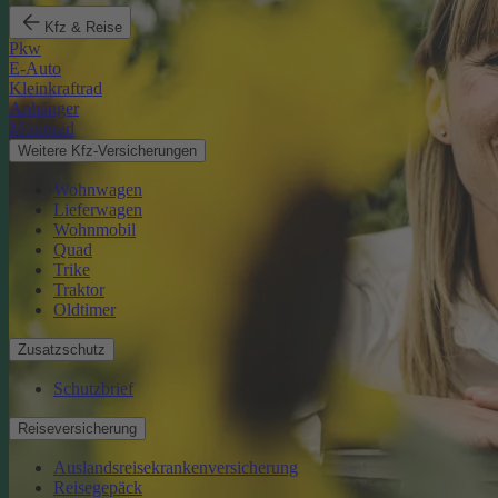
Kfz & Reise
Pkw
E-Auto
Kleinkraftrad
Anhänger
Motorrad
Weitere Kfz-Versicherungen
Wohnwagen
Lieferwagen
Wohnmobil
Quad
Trike
Traktor
Oldtimer
Zusatzschutz
Schutzbrief
Reiseversicherung
Auslandsreisekrankenversicherung
Reisegepäck