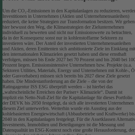
Um die CO₂-Emissionen in den Kapitalanlagen zu reduzieren, werde
Investitionen in Unternehmen (Aktien und Unternehmensanleihen)
reduziert, die keine Strategien zur Transformation besitzen. Wir gehen
hier bewusst den Weg, die Klimastrategien der Zielunternehmen
individuell zu bewerten und nicht nur Emissionswerte zu betrachten,
da in der Konsequenz sonst nur in kohlenstoffarme Sektoren zu
investieren wäre.
Der Anteil der investierten Unternehmensanleihen
und Aktien, deren Emittenten sich ambitionierte Ziele im Einklang mi
den internationalen Klimazielen gesetzt haben und diese ernsthaft
verfolgen, müssen bis Ende 2027 bei 70 Prozent und bis 2040 bei 10
Prozent liegen. Emissionsintensive Unternehmen bzw. Projekte (u.a.
Sektoren Utilities, Materials, Energy und Unternehmen mit Kohle-, Ö
oder Gasvorhaben) müssen sich bereits bis 2027 diese Ziele gesetzt
haben. Die Mindestanforderung an die Ziele – die von der
Ratingagentur ISS ESG überprüft werden – ist hierbei das
„wahrscheinliche Erreichen der Pariser+ Klimaziele“. Damit ist
implizit ein Netto-Null-Ziel für die Kapitalanlage für dieses Portfolio
der DEVK bis 2050 festgelegt, da sich alle investierten Unternehmen
diesem Ziel unterwerfen. Weiterhin wurde ein Ausstieg aus der
kohlebasierten Energiewirtschaft (Abbaubetriebe und Kraftwerke) bis
2040 in den Kapitalanlagen festgelegt.
Für die Assetklassen Alternati
Investments, Immobilien und Beteiligungen ist die Messung und
Datenqualität im ESG-Kontext noch eine große Herausforderung, der