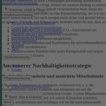
Anliegen, Menschen in allen Lebenslagen zuverlässig abzusichern.
Immobilienfinanzierung
Damit uns das weiterhin gelingt, leisten wir unseren Beitrag zu einem
gesunden Klima und einer dauerhaft versicherbaren Welt. Denn der
Krankheit, Unfall & Pflege
menschgemachte Klimawandel ist eine Herausforderung, der wir uns
Krankenversicherung
heute stellen müssen, um auch morgen noch sicher und gesund leben
zu können.
Umwelt- und Klimaschutz bedeutet dabei für uns, dass wi
Private Krankenversicherung
Gesetzliche Krankenversicherung
unsere eigenen CO₂e-Emissionen (CO₂-Äquivalente) am
Betriebliche Krankenversicherung
Standort und im Geschäftsbetrieb reduzieren.
Zusatzversicherungen
unvermeidliche Emissionen ausgleichen.
Krankentagegeld
unsere Mitarbeitenden und Kund:innen für umweltfreundliches
Ausland
Handeln sensibilisieren.
Tiere
klimabewusstes Handeln über unser Kerngeschäft und unsere
Kapitalanlage fördern.
Unfallversicherung
Aus unserer Nachhaltigkeitsstrategie
Privat
Kinder
Nachhaltige Standorte und motivierte Mitarbeitende
Pflegeversicherung
Um unsere Emissionen zu verringern, verbessern wir u. a. die
Pflegezusatzversicherung
Energieeffizienz unserer Gebäude und kümmern uns um die
Kreislaufwirtschaft unserer technischen Geräte.
Unsere Mitarbeitende
Beruf, Alter & Finanzen
sind ein wichtiger Hebel, damit wir unsere Klimaziele erreichen.
Deshalb sensibilisieren und befähigen wir sie für umweltbewusstes
Beruf