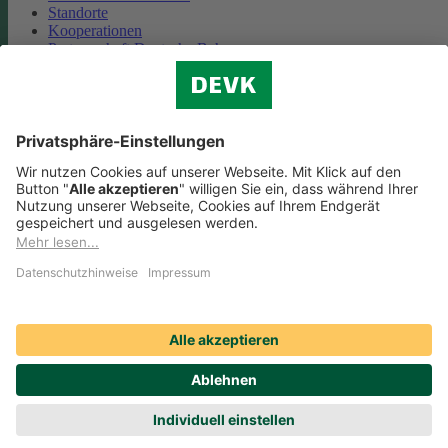
Standorte
Kooperationen
Partnerschaft Deutsche Bahn
Nachhaltigkeit
Cookie-Einstellungen
Datenschutz
Impressum
Streitbeilegung
Nutzungshinweise
EU-Transparenzverordnung
Compliance
Barrierefreiheit
Social Media Icons sowie Verlinkungen, die mit
gekennzeichnet
sind, führen auf externe Seiten. Die DEVK ist für die dortigen Inhalte
Nutzungsbedingungen und Datenschutzbestimmungen nicht
verantwortlich. Mehr dazu erfahren Sie unter
Datenschutz
.
© DEVK 2026