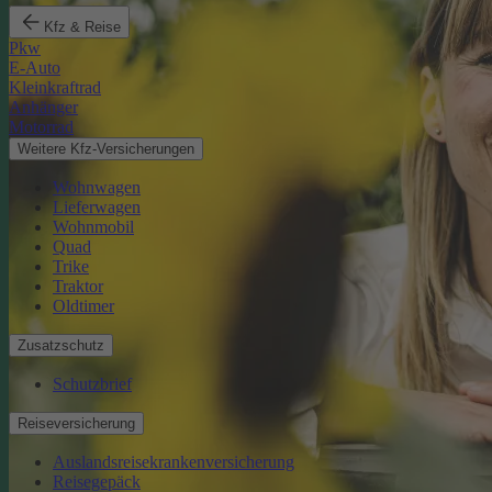
Kfz & Reise
Pkw
E-Auto
Kleinkraftrad
Anhänger
Motorrad
Weitere Kfz-Versicherungen
Wohnwagen
Lieferwagen
Wohnmobil
Quad
Trike
Traktor
Oldtimer
Zusatzschutz
Schutzbrief
Reiseversicherung
Auslandsreisekrankenversicherung
Reisegepäck