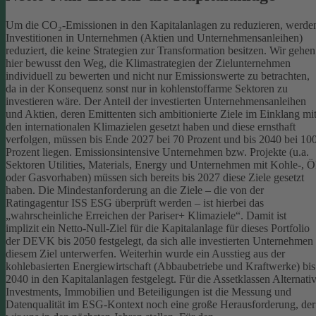
Um die CO₂-Emissionen in den Kapitalanlagen zu reduzieren, werde
Investitionen in Unternehmen (Aktien und Unternehmensanleihen)
reduziert, die keine Strategien zur Transformation besitzen. Wir gehen
hier bewusst den Weg, die Klimastrategien der Zielunternehmen
individuell zu bewerten und nicht nur Emissionswerte zu betrachten,
da in der Konsequenz sonst nur in kohlenstoffarme Sektoren zu
investieren wäre.
Der Anteil der investierten Unternehmensanleihen
und Aktien, deren Emittenten sich ambitionierte Ziele im Einklang mi
den internationalen Klimazielen gesetzt haben und diese ernsthaft
verfolgen, müssen bis Ende 2027 bei 70 Prozent und bis 2040 bei 10
Prozent liegen. Emissionsintensive Unternehmen bzw. Projekte (u.a.
Sektoren Utilities, Materials, Energy und Unternehmen mit Kohle-, Ö
oder Gasvorhaben) müssen sich bereits bis 2027 diese Ziele gesetzt
haben. Die Mindestanforderung an die Ziele – die von der
Ratingagentur ISS ESG überprüft werden – ist hierbei das
„wahrscheinliche Erreichen der Pariser+ Klimaziele“. Damit ist
implizit ein Netto-Null-Ziel für die Kapitalanlage für dieses Portfolio
der DEVK bis 2050 festgelegt, da sich alle investierten Unternehmen
diesem Ziel unterwerfen. Weiterhin wurde ein Ausstieg aus der
kohlebasierten Energiewirtschaft (Abbaubetriebe und Kraftwerke) bis
2040 in den Kapitalanlagen festgelegt.
Für die Assetklassen Alternati
Investments, Immobilien und Beteiligungen ist die Messung und
Datenqualität im ESG-Kontext noch eine große Herausforderung, der