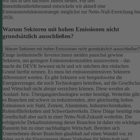
wir uns in den nächsten Jahren stellen. Für den
Immobiliendirektbestand entwickeln wir aktuell eine
Emissionsreduktionsstrategie möglichst zur Netto-Null-Erreichung bis
2050.
Warum Sektoren mit hohen Emissionen nicht
grundsätzlich ausschließen?
Warum Sektoren mit hohen Emissionen nicht grundsätzlich ausschließen?
Einige institutionelle Investor:innen meiden pauschal gewisse
Sektoren, um geringere Emissionskennzahlen auszuweisen – das
macht die DEVK bewusst nicht und wir möchten den einfachen
Grund hierfür nennen. Es muss bei emissionsintensiven Sektoren
differenziert werden. Es gibt Sektoren wie beispielsweise die
Energieerzeuger, die noch Technologien betreiben, auf die Gesellscha
und Wirtschaft nicht abrupt verzichten können. Diese werden als
Auslauf- bzw. Übergangstechnologien weiter benötigt.
Weiterhin gibt
es Branchen mit schwer zu reduzierenden, aber gleichzeitig hohen
Emissionen wie Stahl, Zement, Aluminium, Industriechemikalien,
Rohstofflieferketten und Schwerlastverkehr. Diese Dinge benötigt ein
Gesellschaft aber auch in einer Netto-Null-Zukunft weiterhin. Die
erfolgreiche Dekarbonisierung dieser Branchen ist daher ein wichtige
Baustein hin zu einer nachhaltigen Wirtschaft.
Bereiten sich
Unternehmen dieser Branchen glaubhaft auf einen Wandel vor, ist
daher auch die Finanzierung dieser Vorhaben für Wirtschaft und