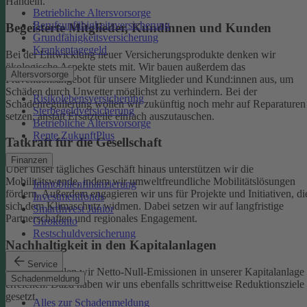
Handeln.
Betriebliche Altersvorsorge
Berufsunfähigkeitsversicherung
Begeisterte Mitglieder, Kundinnen und Kunden
Grundfähigkeitsversicherung
Krankentagegeld
Bei der Entwicklung neuer Versicherungsprodukte denken wir
ökologische Aspekte stets mit. Wir bauen außerdem das
Altersvorsorge
Präventionsangebot für unsere Mitglieder und Kund:innen aus, um
Schäden durch Unwetter möglichst zu verhindern.
Bei der
Risikolebensversicherung
Schadenregulierung wollen wir zukünftig noch mehr auf Reparaturen
Sterbegeldversicherung
setzen, anstatt Ersatzteile einfach auszutauschen.
Betriebliche Altersvorsorge
Rente ZukunftPlus
Tatkraft für die Gesellschaft
Finanzen
Über unser tägliches Geschäft hinaus unterstützen wir die
Mobilitätswende, indem wir umweltfreundliche Mobilitätslösungen
Immobilienfinanzierung
fördern. Außerdem engagieren wir uns für Projekte und Initiativen, di
Investmentfonds
sich dem Klimaschutz widmen. Dabei setzen wir auf langfristige
SmartInvest Junior
Partnerschaften und regionales Engagement.
Girokonto
Restschuldversicherung
Nachhaltigkeit in den Kapitalanlagen
Service
Bis 2050 wollen wir Netto-Null-Emissionen in unserer Kapitalanlage
Schadenmeldung
erreichen. Dazu haben wir uns ebenfalls schrittweise Reduktionsziele
gesetzt.
Alles zur Schadenmeldung