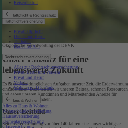
Reiserücktritt
Haftpflicht & Rechtsschutz
Haftpflichtversicherung
Privathaftpflicht
Dienst und Beruf
Tierhalter
Ökologische Verantwortung der DEVK
Haus und Bau
Unser Einsatz für eine
Rechtsschutzversicherung
Alles zur Rechtsschutzversicherung
lebenswerte Zukunft
Privat, Beruf und Verkehr
Privat und Beruf
Verkehr
Es ist eine der dringlichsten Aufgaben unserer Zeit, die Erderwärmun
Wohnen und Gebäude
einzudämmen. Dazu leisten wir unseren Beitrag, schonen Ressourcen
und geben unseren Kund:innen und Mitarbeitenden Anreize für
umweltbewusstes Handeln.
Haus & Wohnen
Alles zu Haus & Wohnen
Unser Leitbild
Wohngebäudeversicherung
Hausratversicherung
Elementarversicherung
Seit unserer Gründung vor über 140 Jahren ist es unser wichtigstes
Glasversicherung