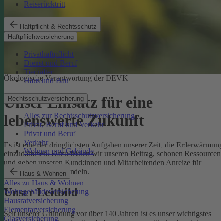
Reiserücktritt
Haftpflicht & Rechtsschutz
Haftpflichtversicherung
Privathaftpflicht
Dienst und Beruf
Tierhalter
Ökologische Verantwortung der DEVK
Haus und Bau
Unser Einsatz für eine
Rechtsschutzversicherung
Alles zur Rechtsschutzversicherung
lebenswerte Zukunft
Privat, Beruf und Verkehr
Privat und Beruf
Verkehr
Es ist eine der dringlichsten Aufgaben unserer Zeit, die Erderwärmun
Wohnen und Gebäude
einzudämmen. Dazu leisten wir unseren Beitrag, schonen Ressourcen
und geben unseren Kund:innen und Mitarbeitenden Anreize für
umweltbewusstes Handeln.
Haus & Wohnen
Alles zu Haus & Wohnen
Unser Leitbild
Wohngebäudeversicherung
Hausratversicherung
Elementarversicherung
Seit unserer Gründung vor über 140 Jahren ist es unser wichtigstes
Glasversicherung