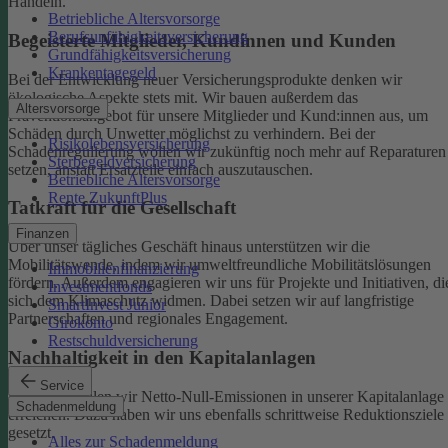
Handeln.
Betriebliche Altersvorsorge
Berufsunfähigkeitsversicherung
Begeisterte Mitglieder, Kundinnen und Kunden
Grundfähigkeitsversicherung
Krankentagegeld
Bei der Entwicklung neuer Versicherungsprodukte denken wir
ökologische Aspekte stets mit. Wir bauen außerdem das
Altersvorsorge
Präventionsangebot für unsere Mitglieder und Kund:innen aus, um
Schäden durch Unwetter möglichst zu verhindern.
Bei der
Risikolebensversicherung
Schadenregulierung wollen wir zukünftig noch mehr auf Reparaturen
Sterbegeldversicherung
setzen, anstatt Ersatzteile einfach auszutauschen.
Betriebliche Altersvorsorge
Rente ZukunftPlus
Tatkraft für die Gesellschaft
Finanzen
Über unser tägliches Geschäft hinaus unterstützen wir die
Mobilitätswende, indem wir umweltfreundliche Mobilitätslösungen
Immobilienfinanzierung
fördern. Außerdem engagieren wir uns für Projekte und Initiativen, di
Investmentfonds
sich dem Klimaschutz widmen. Dabei setzen wir auf langfristige
SmartInvest Junior
Partnerschaften und regionales Engagement.
Girokonto
Restschuldversicherung
Nachhaltigkeit in den Kapitalanlagen
Service
Bis 2050 wollen wir Netto-Null-Emissionen in unserer Kapitalanlage
Schadenmeldung
erreichen. Dazu haben wir uns ebenfalls schrittweise Reduktionsziele
gesetzt.
Alles zur Schadenmeldung