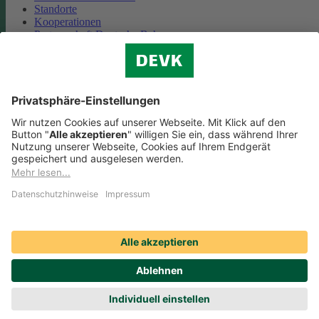
Standorte
Kooperationen
Partnerschaft Deutsche Bahn
Nachhaltigkeit
Cookie-Einstellungen
Datenschutz
Impressum
Streitbeilegung
Nutzungshinweise
EU-Transparenzverordnung
Compliance
Barrierefreiheit
Social Media Icons sowie Verlinkungen, die mit
gekennzeichnet
sind, führen auf externe Seiten. Die DEVK ist für die dortigen Inhalte
Nutzungsbedingungen und Datenschutzbestimmungen nicht
verantwortlich. Mehr dazu erfahren Sie unter
Datenschutz
.
© DEVK 2026