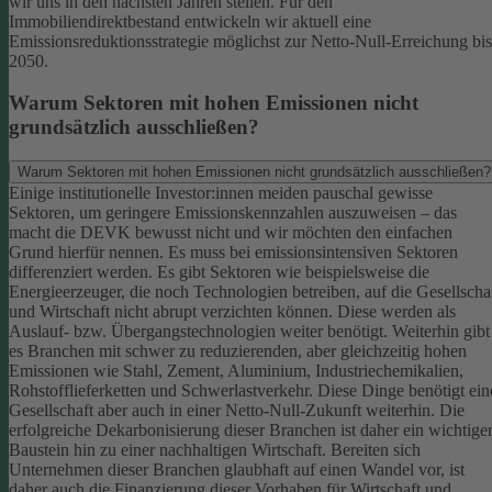
wir uns in den nächsten Jahren stellen. Für den
Immobiliendirektbestand entwickeln wir aktuell eine
Emissionsreduktionsstrategie möglichst zur Netto-Null-Erreichung bis
2050.
Warum Sektoren mit hohen Emissionen nicht
grundsätzlich ausschließen?
Warum Sektoren mit hohen Emissionen nicht grundsätzlich ausschließen?
Einige institutionelle Investor:innen meiden pauschal gewisse
Sektoren, um geringere Emissionskennzahlen auszuweisen – das
macht die DEVK bewusst nicht und wir möchten den einfachen
Grund hierfür nennen. Es muss bei emissionsintensiven Sektoren
differenziert werden. Es gibt Sektoren wie beispielsweise die
Energieerzeuger, die noch Technologien betreiben, auf die Gesellscha
und Wirtschaft nicht abrupt verzichten können. Diese werden als
Auslauf- bzw. Übergangstechnologien weiter benötigt.
Weiterhin gibt
es Branchen mit schwer zu reduzierenden, aber gleichzeitig hohen
Emissionen wie Stahl, Zement, Aluminium, Industriechemikalien,
Rohstofflieferketten und Schwerlastverkehr. Diese Dinge benötigt ein
Gesellschaft aber auch in einer Netto-Null-Zukunft weiterhin. Die
erfolgreiche Dekarbonisierung dieser Branchen ist daher ein wichtige
Baustein hin zu einer nachhaltigen Wirtschaft.
Bereiten sich
Unternehmen dieser Branchen glaubhaft auf einen Wandel vor, ist
daher auch die Finanzierung dieser Vorhaben für Wirtschaft und