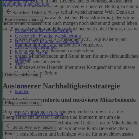
Anliegen, Menschen in allen Lebenslagen zuverlässig abzusichern.
Immobilienfinanzierung
Damit uns das weiterhin gelingt, leisten wir unseren Beitrag zu einem
gesunden Klima und einer dauerhaft versicherbaren Welt. Denn der
Krankheit, Unfall & Pflege
menschgemachte Klimawandel ist eine Herausforderung, der wir uns
Krankenversicherung
heute stellen müssen, um auch morgen noch sicher und gesund leben
zu können.
Umwelt- und Klimaschutz bedeutet dabei für uns, dass wi
Private Krankenversicherung
Gesetzliche Krankenversicherung
unsere eigenen CO₂e-Emissionen (CO₂-Äquivalente) am
Betriebliche Krankenversicherung
Standort und im Geschäftsbetrieb reduzieren.
Zusatzversicherungen
unvermeidliche Emissionen ausgleichen.
Krankentagegeld
unsere Mitarbeitenden und Kund:innen für umweltfreundliches
Ausland
Handeln sensibilisieren.
Tiere
klimabewusstes Handeln über unser Kerngeschäft und unsere
Kapitalanlage fördern.
Unfallversicherung
Aus unserer Nachhaltigkeitsstrategie
Privat
Kinder
Nachhaltige Standorte und motivierte Mitarbeitende
Pflegeversicherung
Um unsere Emissionen zu verringern, verbessern wir u. a. die
Pflegezusatzversicherung
Energieeffizienz unserer Gebäude und kümmern uns um die
Kreislaufwirtschaft unserer technischen Geräte.
Unsere Mitarbeitende
Beruf, Alter & Finanzen
sind ein wichtiger Hebel, damit wir unsere Klimaziele erreichen.
Deshalb sensibilisieren und befähigen wir sie für umweltbewusstes
Beruf