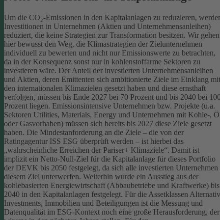
Um die CO₂-Emissionen in den Kapitalanlagen zu reduzieren, werde
Investitionen in Unternehmen (Aktien und Unternehmensanleihen)
reduziert, die keine Strategien zur Transformation besitzen. Wir gehen
hier bewusst den Weg, die Klimastrategien der Zielunternehmen
individuell zu bewerten und nicht nur Emissionswerte zu betrachten,
da in der Konsequenz sonst nur in kohlenstoffarme Sektoren zu
investieren wäre.
Der Anteil der investierten Unternehmensanleihen
und Aktien, deren Emittenten sich ambitionierte Ziele im Einklang mi
den internationalen Klimazielen gesetzt haben und diese ernsthaft
verfolgen, müssen bis Ende 2027 bei 70 Prozent und bis 2040 bei 10
Prozent liegen. Emissionsintensive Unternehmen bzw. Projekte (u.a.
Sektoren Utilities, Materials, Energy und Unternehmen mit Kohle-, Ö
oder Gasvorhaben) müssen sich bereits bis 2027 diese Ziele gesetzt
haben. Die Mindestanforderung an die Ziele – die von der
Ratingagentur ISS ESG überprüft werden – ist hierbei das
„wahrscheinliche Erreichen der Pariser+ Klimaziele“. Damit ist
implizit ein Netto-Null-Ziel für die Kapitalanlage für dieses Portfolio
der DEVK bis 2050 festgelegt, da sich alle investierten Unternehmen
diesem Ziel unterwerfen. Weiterhin wurde ein Ausstieg aus der
kohlebasierten Energiewirtschaft (Abbaubetriebe und Kraftwerke) bis
2040 in den Kapitalanlagen festgelegt.
Für die Assetklassen Alternati
Investments, Immobilien und Beteiligungen ist die Messung und
Datenqualität im ESG-Kontext noch eine große Herausforderung, der