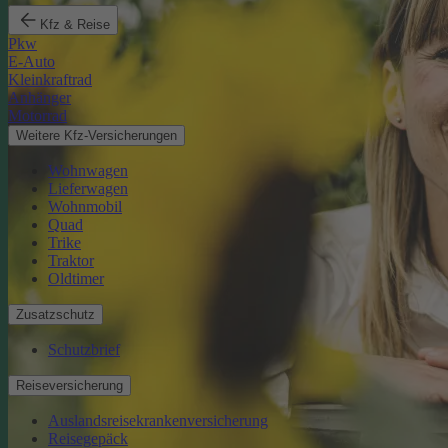
Kfz & Reise
Pkw
E-Auto
Kleinkraftrad
Anhänger
Motorrad
Weitere Kfz-Versicherungen
Wohnwagen
Lieferwagen
Wohnmobil
Quad
Trike
Traktor
Oldtimer
Zusatzschutz
Schutzbrief
Reiseversicherung
Auslandsreisekrankenversicherung
Reisegepäck