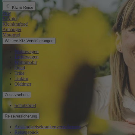
Kfz & Reise
Pkw
E-Auto
Kleinkraftrad
Anhänger
Motorrad
Weitere Kfz-Versicherungen
Wohnwagen
Lieferwagen
Wohnmobil
Quad
Trike
Traktor
Oldtimer
Zusatzschutz
Schutzbrief
Reiseversicherung
Auslandsreisekrankenversicherung
Reisegepäck