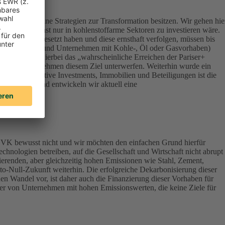
ert, die keine Strategien zur Transformation besitzen. Wir gehen hie
onsequenz sonst nur in kohlenstoffarme Sektoren zu investieren wäre.
Klimazielen gesetzt haben und diese ernsthaft verfolgen, müssen bis
terials, Energy und Unternehmen mit Kohle-, Öl oder Gasvorhaben)
werden – ist hierbei das „wahrscheinliche Erreichen der Pariser+
vestierten Unternehmen diesem Ziel unterwerfen. Weiterhin wurde ein
lassen Alternative Investments, Immobilien und Beteiligungen ist die
ndirektbestand entwickeln wir aktuell eine
DEVK bewusst nicht und wir möchten den einfachen Grund hierfür
chnologien betreiben, auf die Gesellschaft und Wirtschaft nicht abrupt
ierenden, aber gleichzeitig hohen Emissionen wie Stahl, Zement,
tto-Null-Zukunft weiterhin. Die erfolgreiche Dekarbonisierung dieser
en Wandel vor, ist daher auch die Finanzierung dieser Vorhaben für
aber von Unternehmen mit hohen Emissionswerten, die keine Ziele für