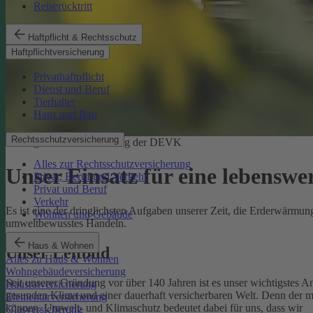
Reiserücktritt
Haftpflicht & Rechtsschutz
Haftpflichtversicherung
Privathaftpflicht
Dienst und Beruf
Tierhalter
Haus und Bau
Rechtsschutzversicherung
Ökologische Verantwortung der DEVK
Alles zur Rechtsschutzversicherung
Unser Einsatz für eine lebenswe
Privat, Beruf und Verkehr
Privat und Beruf
Verkehr
Es ist eine der dringlichsten Aufgaben unserer Zeit, die Erderwärm
Wohnen und Gebäude
umweltbewusstes Handeln.
Haus & Wohnen
Unser Leitbild
Alles zu Haus & Wohnen
Wohngebäudeversicherung
Seit unserer Gründung vor über 140 Jahren ist es unser wichtigstes A
Hausratversicherung
gesunden Klima und einer dauerhaft versicherbaren Welt. Denn der 
Elementarversicherung
können.
Umwelt- und Klimaschutz bedeutet dabei für uns, dass wir
Glasversicherung