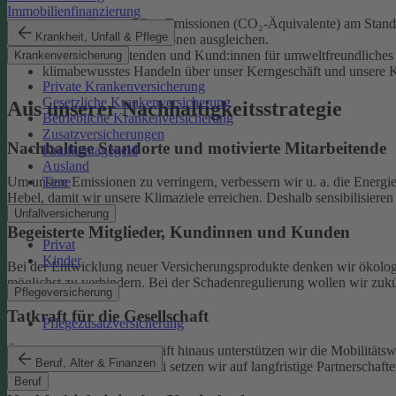
Immobilienfinanzierung
unsere eigenen CO₂e-Emissionen (CO₂-Äquivalente) am Standor
Krankheit, Unfall & Pflege
unvermeidliche Emissionen ausgleichen.
unsere Mitarbeitenden und Kund:innen für umweltfreundliches 
Krankenversicherung
klimabewusstes Handeln über unser Kerngeschäft und unsere Ka
Private Krankenversicherung
Gesetzliche Krankenversicherung
Aus unserer Nachhaltigkeitsstrategie
Betriebliche Krankenversicherung
Zusatzversicherungen
Nachhaltige Standorte und motivierte Mitarbeitende
Krankentagegeld
Ausland
Tiere
Um unsere Emissionen zu verringern, verbessern wir u. a. die Energi
Hebel, damit wir unsere Klimaziele erreichen. Deshalb sensibilisiere
Unfallversicherung
Begeisterte Mitglieder, Kundinnen und Kunden
Privat
Kinder
Bei der Entwicklung neuer Versicherungsprodukte denken wir ökolog
möglichst zu verhindern.
Bei der Schadenregulierung wollen wir zukün
Pflegeversicherung
Tatkraft für die Gesellschaft
Pflegezusatzversicherung
Über unser tägliches Geschäft hinaus unterstützen wir die Mobilitäts
Beruf, Alter & Finanzen
Klimaschutz widmen. Dabei setzen wir auf langfristige Partnerschaft
Beruf