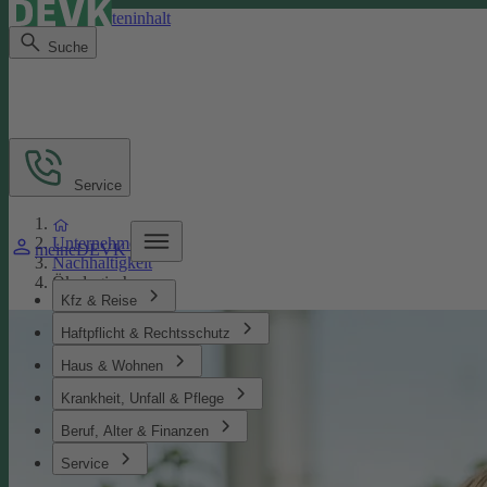
Direkt zum Seiteninhalt
Suche
Service
Unternehmen
meineDEVK
Nachhaltigkeit
Ökologisches
Kfz & Reise
Haftpflicht & Rechtsschutz
Haus & Wohnen
Krankheit, Unfall & Pflege
Beruf, Alter & Finanzen
Service