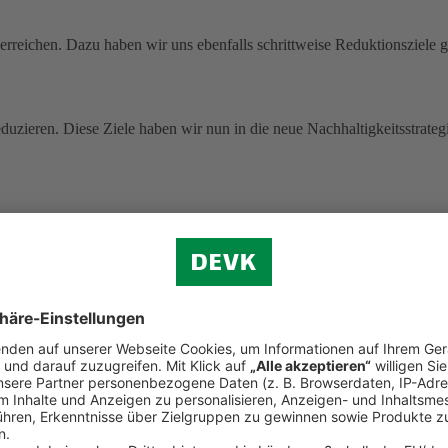
rreichen. Dazu haben wir uns ebenfalls schrittweise Reduktionsziele g
uzieren. Diese Ziele haben wir nun in die neue Nachhaltigkeitsstrategi
 ohne Pandemie-Effekte.