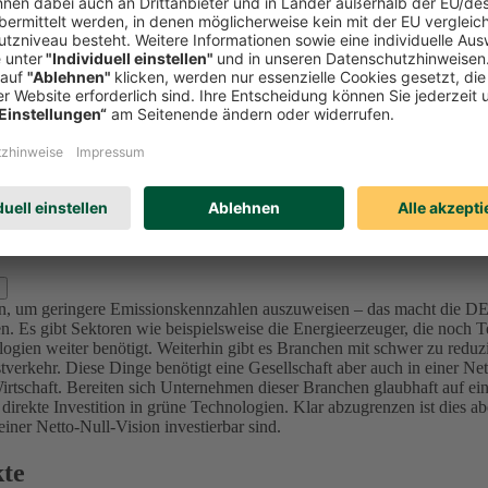
Investitionen in Unternehmen (Aktien und Unternehmensanleihen) reduzi
l zu bewerten und nicht nur Emissionswerte zu betrachten, da in der K
mittenten sich ambitionierte Ziele im Einklang mit den internationalen 
sionsintensive Unternehmen bzw. Projekte (u.a. Sektoren Utilities, Ma
nforderung an die Ziele – die von der Ratingagentur ISS ESG überprüft 
lage für dieses Portfolio der DEVK bis 2050 festgelegt, da sich alle in
d Kraftwerke) bis 2040 in den Kapitalanlagen festgelegt.
Für die Assetk
erung, der wir uns in den nächsten Jahren stellen. Für den Immobilie
s 2050.
zlich ausschließen?
oren, um geringere Emissionskennzahlen auszuweisen – das macht die 
. Es gibt Sektoren wie beispielsweise die Energieerzeuger, die noch Te
ogien weiter benötigt.
Weiterhin gibt es Branchen mit schwer zu reduz
verkehr. Diese Dinge benötigt eine Gesellschaft aber auch in einer Ne
irtschaft.
Bereiten sich Unternehmen dieser Branchen glaubhaft auf ein
 direkte Investition in grüne Technologien. Klar abzugrenzen ist dies 
ner Netto-Null-Vision investierbar sind.
kte