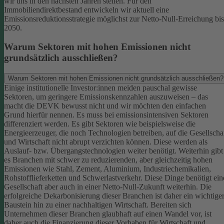
wir uns in den nächsten Jahren stellen. Für den
Immobiliendirektbestand entwickeln wir aktuell eine
Emissionsreduktionsstrategie möglichst zur Netto-Null-Erreichung bis
2050.
Warum Sektoren mit hohen Emissionen nicht
grundsätzlich ausschließen?
Warum Sektoren mit hohen Emissionen nicht grundsätzlich ausschließen?
Einige institutionelle Investor:innen meiden pauschal gewisse
Sektoren, um geringere Emissionskennzahlen auszuweisen – das
macht die DEVK bewusst nicht und wir möchten den einfachen
Grund hierfür nennen. Es muss bei emissionsintensiven Sektoren
differenziert werden. Es gibt Sektoren wie beispielsweise die
Energieerzeuger, die noch Technologien betreiben, auf die Gesellscha
und Wirtschaft nicht abrupt verzichten können. Diese werden als
Auslauf- bzw. Übergangstechnologien weiter benötigt.
Weiterhin gibt
es Branchen mit schwer zu reduzierenden, aber gleichzeitig hohen
Emissionen wie Stahl, Zement, Aluminium, Industriechemikalien,
Rohstofflieferketten und Schwerlastverkehr. Diese Dinge benötigt ein
Gesellschaft aber auch in einer Netto-Null-Zukunft weiterhin. Die
erfolgreiche Dekarbonisierung dieser Branchen ist daher ein wichtige
Baustein hin zu einer nachhaltigen Wirtschaft.
Bereiten sich
Unternehmen dieser Branchen glaubhaft auf einen Wandel vor, ist
daher auch die Finanzierung dieser Vorhaben für Wirtschaft und