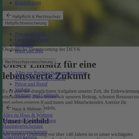
Reiserücktritt
Haftpflicht & Rechtsschutz
Haftpflichtversicherung
Privathaftpflicht
Dienst und Beruf
Tierhalter
Ökologische Verantwortung der DEVK
Haus und Bau
Unser Einsatz für eine
Rechtsschutzversicherung
Alles zur Rechtsschutzversicherung
lebenswerte Zukunft
Privat, Beruf und Verkehr
Privat und Beruf
Verkehr
Es ist eine der dringlichsten Aufgaben unserer Zeit, die Erderwärmun
Wohnen und Gebäude
einzudämmen. Dazu leisten wir unseren Beitrag, schonen Ressourcen
und geben unseren Kund:innen und Mitarbeitenden Anreize für
umweltbewusstes Handeln.
Haus & Wohnen
Alles zu Haus & Wohnen
Unser Leitbild
Wohngebäudeversicherung
Hausratversicherung
Elementarversicherung
Seit unserer Gründung vor über 140 Jahren ist es unser wichtigstes
Glasversicherung