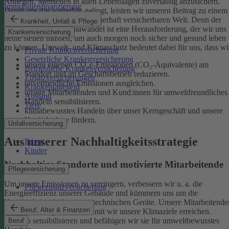
Anliegen, Menschen in allen Lebenslagen zuverlässig abzusichern.
Immobilienfinanzierung
Damit uns das weiterhin gelingt, leisten wir unseren Beitrag zu einem
gesunden Klima und einer dauerhaft versicherbaren Welt. Denn der
Krankheit, Unfall & Pflege
menschgemachte Klimawandel ist eine Herausforderung, der wir uns
Krankenversicherung
heute stellen müssen, um auch morgen noch sicher und gesund leben
zu können.
Umwelt- und Klimaschutz bedeutet dabei für uns, dass wi
Private Krankenversicherung
Gesetzliche Krankenversicherung
unsere eigenen CO₂e-Emissionen (CO₂-Äquivalente) am
Betriebliche Krankenversicherung
Standort und im Geschäftsbetrieb reduzieren.
Zusatzversicherungen
unvermeidliche Emissionen ausgleichen.
Krankentagegeld
unsere Mitarbeitenden und Kund:innen für umweltfreundliches
Ausland
Handeln sensibilisieren.
Tiere
klimabewusstes Handeln über unser Kerngeschäft und unsere
Kapitalanlage fördern.
Unfallversicherung
Aus unserer Nachhaltigkeitsstrategie
Privat
Kinder
Nachhaltige Standorte und motivierte Mitarbeitende
Pflegeversicherung
Um unsere Emissionen zu verringern, verbessern wir u. a. die
Pflegezusatzversicherung
Energieeffizienz unserer Gebäude und kümmern uns um die
Kreislaufwirtschaft unserer technischen Geräte.
Unsere Mitarbeitende
Beruf, Alter & Finanzen
sind ein wichtiger Hebel, damit wir unsere Klimaziele erreichen.
Deshalb sensibilisieren und befähigen wir sie für umweltbewusstes
Beruf