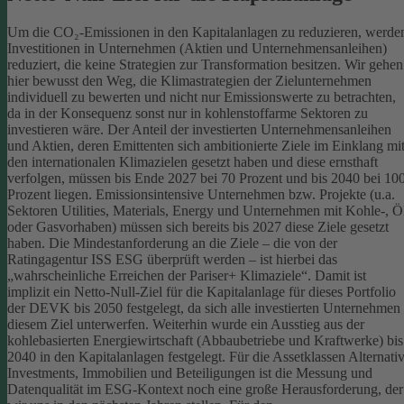
Um die CO₂-Emissionen in den Kapitalanlagen zu reduzieren, werde
Investitionen in Unternehmen (Aktien und Unternehmensanleihen)
reduziert, die keine Strategien zur Transformation besitzen. Wir gehen
hier bewusst den Weg, die Klimastrategien der Zielunternehmen
individuell zu bewerten und nicht nur Emissionswerte zu betrachten,
da in der Konsequenz sonst nur in kohlenstoffarme Sektoren zu
investieren wäre.
Der Anteil der investierten Unternehmensanleihen
und Aktien, deren Emittenten sich ambitionierte Ziele im Einklang mi
den internationalen Klimazielen gesetzt haben und diese ernsthaft
verfolgen, müssen bis Ende 2027 bei 70 Prozent und bis 2040 bei 10
Prozent liegen. Emissionsintensive Unternehmen bzw. Projekte (u.a.
Sektoren Utilities, Materials, Energy und Unternehmen mit Kohle-, Ö
oder Gasvorhaben) müssen sich bereits bis 2027 diese Ziele gesetzt
haben. Die Mindestanforderung an die Ziele – die von der
Ratingagentur ISS ESG überprüft werden – ist hierbei das
„wahrscheinliche Erreichen der Pariser+ Klimaziele“. Damit ist
implizit ein Netto-Null-Ziel für die Kapitalanlage für dieses Portfolio
der DEVK bis 2050 festgelegt, da sich alle investierten Unternehmen
diesem Ziel unterwerfen. Weiterhin wurde ein Ausstieg aus der
kohlebasierten Energiewirtschaft (Abbaubetriebe und Kraftwerke) bis
2040 in den Kapitalanlagen festgelegt.
Für die Assetklassen Alternati
Investments, Immobilien und Beteiligungen ist die Messung und
Datenqualität im ESG-Kontext noch eine große Herausforderung, der