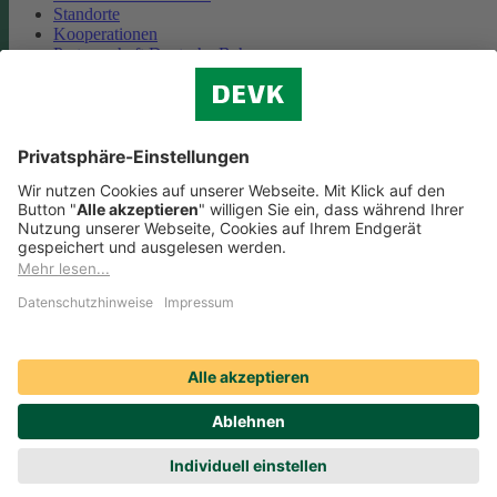
Standorte
Kooperationen
Partnerschaft Deutsche Bahn
Nachhaltigkeit
Cookie-Einstellungen
Datenschutz
Impressum
Streitbeilegung
Nutzungshinweise
EU-Transparenzverordnung
Compliance
Barrierefreiheit
Social Media Icons sowie Verlinkungen, die mit
gekennzeichnet
sind, führen auf externe Seiten. Die DEVK ist für die dortigen Inhalte
Nutzungsbedingungen und Datenschutzbestimmungen nicht
verantwortlich. Mehr dazu erfahren Sie unter
Datenschutz
.
© DEVK 2026