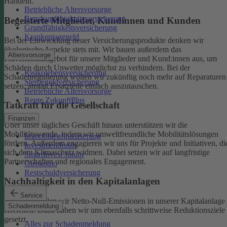
Handeln.
Betriebliche Altersvorsorge
Berufsunfähigkeitsversicherung
Begeisterte Mitglieder, Kundinnen und Kunden
Grundfähigkeitsversicherung
Krankentagegeld
Bei der Entwicklung neuer Versicherungsprodukte denken wir
ökologische Aspekte stets mit. Wir bauen außerdem das
Altersvorsorge
Präventionsangebot für unsere Mitglieder und Kund:innen aus, um
Schäden durch Unwetter möglichst zu verhindern.
Bei der
Risikolebensversicherung
Schadenregulierung wollen wir zukünftig noch mehr auf Reparaturen
Sterbegeldversicherung
setzen, anstatt Ersatzteile einfach auszutauschen.
Betriebliche Altersvorsorge
Rente ZukunftPlus
Tatkraft für die Gesellschaft
Finanzen
Über unser tägliches Geschäft hinaus unterstützen wir die
Mobilitätswende, indem wir umweltfreundliche Mobilitätslösungen
Immobilienfinanzierung
fördern. Außerdem engagieren wir uns für Projekte und Initiativen, di
Investmentfonds
sich dem Klimaschutz widmen. Dabei setzen wir auf langfristige
SmartInvest Junior
Partnerschaften und regionales Engagement.
Girokonto
Restschuldversicherung
Nachhaltigkeit in den Kapitalanlagen
Service
Bis 2050 wollen wir Netto-Null-Emissionen in unserer Kapitalanlage
Schadenmeldung
erreichen. Dazu haben wir uns ebenfalls schrittweise Reduktionsziele
gesetzt.
Alles zur Schadenmeldung