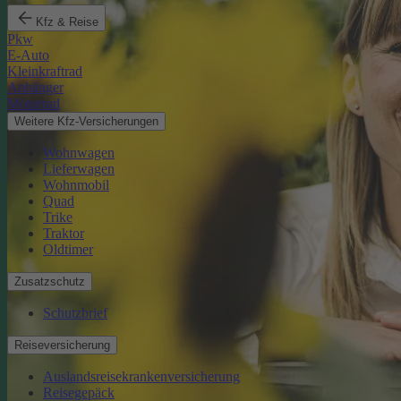
Kfz & Reise
Pkw
E-Auto
Kleinkraftrad
Anhänger
Motorrad
Weitere Kfz-Versicherungen
Wohnwagen
Lieferwagen
Wohnmobil
Quad
Trike
Traktor
Oldtimer
Zusatzschutz
Schutzbrief
Reiseversicherung
Auslandsreisekrankenversicherung
Reisegepäck