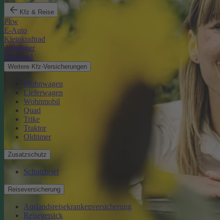
Kfz & Reise
Pkw
E-Auto
Kleinkraftrad
Anhänger
Motorrad
Weitere Kfz-Versicherungen
Wohnwagen
Lieferwagen
Wohnmobil
Quad
Trike
Traktor
Oldtimer
Zusatzschutz
Schutzbrief
Reiseversicherung
Auslandsreisekrankenversicherung
Reisegepäck