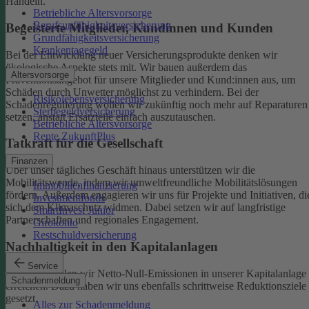
Handeln.
Betriebliche Altersvorsorge
Berufsunfähigkeitsversicherung
Begeisterte Mitglieder, Kundinnen und Kunden
Grundfähigkeitsversicherung
Krankentagegeld
Bei der Entwicklung neuer Versicherungsprodukte denken wir
ökologische Aspekte stets mit. Wir bauen außerdem das
Altersvorsorge
Präventionsangebot für unsere Mitglieder und Kund:innen aus, um
Schäden durch Unwetter möglichst zu verhindern.
Bei der
Risikolebensversicherung
Schadenregulierung wollen wir zukünftig noch mehr auf Reparaturen
Sterbegeldversicherung
setzen, anstatt Ersatzteile einfach auszutauschen.
Betriebliche Altersvorsorge
Rente ZukunftPlus
Tatkraft für die Gesellschaft
Finanzen
Über unser tägliches Geschäft hinaus unterstützen wir die
Mobilitätswende, indem wir umweltfreundliche Mobilitätslösungen
Immobilienfinanzierung
fördern. Außerdem engagieren wir uns für Projekte und Initiativen, di
Investmentfonds
sich dem Klimaschutz widmen. Dabei setzen wir auf langfristige
SmartInvest Junior
Partnerschaften und regionales Engagement.
Girokonto
Restschuldversicherung
Nachhaltigkeit in den Kapitalanlagen
Service
Bis 2050 wollen wir Netto-Null-Emissionen in unserer Kapitalanlage
Schadenmeldung
erreichen. Dazu haben wir uns ebenfalls schrittweise Reduktionsziele
gesetzt.
Alles zur Schadenmeldung