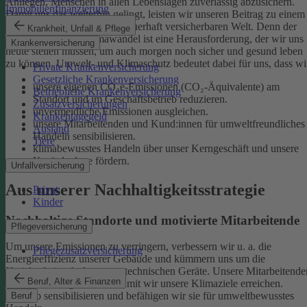
Anliegen, Menschen in allen Lebenslagen zuverlässig abzusichern.
Immobilienfinanzierung
Damit uns das weiterhin gelingt, leisten wir unseren Beitrag zu einem
gesunden Klima und einer dauerhaft versicherbaren Welt. Denn der
Krankheit, Unfall & Pflege
menschgemachte Klimawandel ist eine Herausforderung, der wir uns
Krankenversicherung
heute stellen müssen, um auch morgen noch sicher und gesund leben
zu können.
Umwelt- und Klimaschutz bedeutet dabei für uns, dass wi
Private Krankenversicherung
Gesetzliche Krankenversicherung
unsere eigenen CO₂e-Emissionen (CO₂-Äquivalente) am
Betriebliche Krankenversicherung
Standort und im Geschäftsbetrieb reduzieren.
Zusatzversicherungen
unvermeidliche Emissionen ausgleichen.
Krankentagegeld
unsere Mitarbeitenden und Kund:innen für umweltfreundliches
Ausland
Handeln sensibilisieren.
Tiere
klimabewusstes Handeln über unser Kerngeschäft und unsere
Kapitalanlage fördern.
Unfallversicherung
Aus unserer Nachhaltigkeitsstrategie
Privat
Kinder
Nachhaltige Standorte und motivierte Mitarbeitende
Pflegeversicherung
Um unsere Emissionen zu verringern, verbessern wir u. a. die
Pflegezusatzversicherung
Energieeffizienz unserer Gebäude und kümmern uns um die
Kreislaufwirtschaft unserer technischen Geräte.
Unsere Mitarbeitende
Beruf, Alter & Finanzen
sind ein wichtiger Hebel, damit wir unsere Klimaziele erreichen.
Deshalb sensibilisieren und befähigen wir sie für umweltbewusstes
Beruf