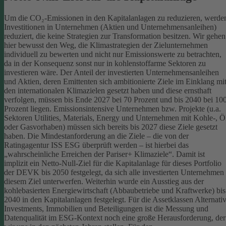
Um die CO₂-Emissionen in den Kapitalanlagen zu reduzieren, werde
Investitionen in Unternehmen (Aktien und Unternehmensanleihen)
reduziert, die keine Strategien zur Transformation besitzen. Wir gehen
hier bewusst den Weg, die Klimastrategien der Zielunternehmen
individuell zu bewerten und nicht nur Emissionswerte zu betrachten,
da in der Konsequenz sonst nur in kohlenstoffarme Sektoren zu
investieren wäre.
Der Anteil der investierten Unternehmensanleihen
und Aktien, deren Emittenten sich ambitionierte Ziele im Einklang mi
den internationalen Klimazielen gesetzt haben und diese ernsthaft
verfolgen, müssen bis Ende 2027 bei 70 Prozent und bis 2040 bei 10
Prozent liegen. Emissionsintensive Unternehmen bzw. Projekte (u.a.
Sektoren Utilities, Materials, Energy und Unternehmen mit Kohle-, Ö
oder Gasvorhaben) müssen sich bereits bis 2027 diese Ziele gesetzt
haben. Die Mindestanforderung an die Ziele – die von der
Ratingagentur ISS ESG überprüft werden – ist hierbei das
„wahrscheinliche Erreichen der Pariser+ Klimaziele“. Damit ist
implizit ein Netto-Null-Ziel für die Kapitalanlage für dieses Portfolio
der DEVK bis 2050 festgelegt, da sich alle investierten Unternehmen
diesem Ziel unterwerfen. Weiterhin wurde ein Ausstieg aus der
kohlebasierten Energiewirtschaft (Abbaubetriebe und Kraftwerke) bis
2040 in den Kapitalanlagen festgelegt.
Für die Assetklassen Alternati
Investments, Immobilien und Beteiligungen ist die Messung und
Datenqualität im ESG-Kontext noch eine große Herausforderung, der