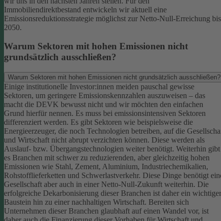
wir uns in den nächsten Jahren stellen. Für den
Immobiliendirektbestand entwickeln wir aktuell eine
Emissionsreduktionsstrategie möglichst zur Netto-Null-Erreichung bis
2050.
Warum Sektoren mit hohen Emissionen nicht
grundsätzlich ausschließen?
Warum Sektoren mit hohen Emissionen nicht grundsätzlich ausschließen?
Einige institutionelle Investor:innen meiden pauschal gewisse
Sektoren, um geringere Emissionskennzahlen auszuweisen – das
macht die DEVK bewusst nicht und wir möchten den einfachen
Grund hierfür nennen. Es muss bei emissionsintensiven Sektoren
differenziert werden. Es gibt Sektoren wie beispielsweise die
Energieerzeuger, die noch Technologien betreiben, auf die Gesellscha
und Wirtschaft nicht abrupt verzichten können. Diese werden als
Auslauf- bzw. Übergangstechnologien weiter benötigt.
Weiterhin gibt
es Branchen mit schwer zu reduzierenden, aber gleichzeitig hohen
Emissionen wie Stahl, Zement, Aluminium, Industriechemikalien,
Rohstofflieferketten und Schwerlastverkehr. Diese Dinge benötigt ein
Gesellschaft aber auch in einer Netto-Null-Zukunft weiterhin. Die
erfolgreiche Dekarbonisierung dieser Branchen ist daher ein wichtige
Baustein hin zu einer nachhaltigen Wirtschaft.
Bereiten sich
Unternehmen dieser Branchen glaubhaft auf einen Wandel vor, ist
daher auch die Finanzierung dieser Vorhaben für Wirtschaft und