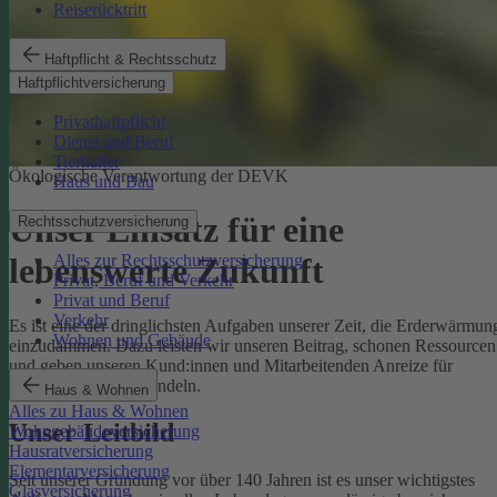
Reiserücktritt
Haftpflicht & Rechtsschutz
Haftpflichtversicherung
Privathaftpflicht
Dienst und Beruf
Tierhalter
Ökologische Verantwortung der DEVK
Haus und Bau
Unser Einsatz für eine
Rechtsschutzversicherung
Alles zur Rechtsschutzversicherung
lebenswerte Zukunft
Privat, Beruf und Verkehr
Privat und Beruf
Verkehr
Es ist eine der dringlichsten Aufgaben unserer Zeit, die Erderwärmun
Wohnen und Gebäude
einzudämmen. Dazu leisten wir unseren Beitrag, schonen Ressourcen
und geben unseren Kund:innen und Mitarbeitenden Anreize für
umweltbewusstes Handeln.
Haus & Wohnen
Alles zu Haus & Wohnen
Unser Leitbild
Wohngebäudeversicherung
Hausratversicherung
Elementarversicherung
Seit unserer Gründung vor über 140 Jahren ist es unser wichtigstes
Glasversicherung