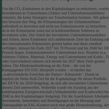
Um die CO₂-Emissionen in den Kapitalanlagen zu reduzieren, werde
Investitionen in Unternehmen (Aktien und Unternehmensanleihen)
reduziert, die keine Strategien zur Transformation besitzen. Wir gehen
hier bewusst den Weg, die Klimastrategien der Zielunternehmen
individuell zu bewerten und nicht nur Emissionswerte zu betrachten,
da in der Konsequenz sonst nur in kohlenstoffarme Sektoren zu
investieren wäre.
Der Anteil der investierten Unternehmensanleihen
und Aktien, deren Emittenten sich ambitionierte Ziele im Einklang mi
den internationalen Klimazielen gesetzt haben und diese ernsthaft
verfolgen, müssen bis Ende 2027 bei 70 Prozent und bis 2040 bei 10
Prozent liegen. Emissionsintensive Unternehmen bzw. Projekte (u.a.
Sektoren Utilities, Materials, Energy und Unternehmen mit Kohle-, Ö
oder Gasvorhaben) müssen sich bereits bis 2027 diese Ziele gesetzt
haben. Die Mindestanforderung an die Ziele – die von der
Ratingagentur ISS ESG überprüft werden – ist hierbei das
„wahrscheinliche Erreichen der Pariser+ Klimaziele“. Damit ist
implizit ein Netto-Null-Ziel für die Kapitalanlage für dieses Portfolio
der DEVK bis 2050 festgelegt, da sich alle investierten Unternehmen
diesem Ziel unterwerfen. Weiterhin wurde ein Ausstieg aus der
kohlebasierten Energiewirtschaft (Abbaubetriebe und Kraftwerke) bis
2040 in den Kapitalanlagen festgelegt.
Für die Assetklassen Alternati
Investments, Immobilien und Beteiligungen ist die Messung und
Datenqualität im ESG-Kontext noch eine große Herausforderung, der