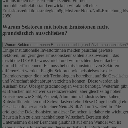
wir uns in den nächsten Jahren stellen. Für den
Immobiliendirektbestand entwickeln wir aktuell eine
Emissionsreduktionsstrategie möglichst zur Netto-Null-Erreichung bis
2050.
Warum Sektoren mit hohen Emissionen nicht
grundsätzlich ausschließen?
Warum Sektoren mit hohen Emissionen nicht grundsätzlich ausschließen?
Einige institutionelle Investor:innen meiden pauschal gewisse
Sektoren, um geringere Emissionskennzahlen auszuweisen – das
macht die DEVK bewusst nicht und wir möchten den einfachen
Grund hierfür nennen. Es muss bei emissionsintensiven Sektoren
differenziert werden. Es gibt Sektoren wie beispielsweise die
Energieerzeuger, die noch Technologien betreiben, auf die Gesellscha
und Wirtschaft nicht abrupt verzichten können. Diese werden als
Auslauf- bzw. Übergangstechnologien weiter benötigt.
Weiterhin gibt
es Branchen mit schwer zu reduzierenden, aber gleichzeitig hohen
Emissionen wie Stahl, Zement, Aluminium, Industriechemikalien,
Rohstofflieferketten und Schwerlastverkehr. Diese Dinge benötigt ein
Gesellschaft aber auch in einer Netto-Null-Zukunft weiterhin. Die
erfolgreiche Dekarbonisierung dieser Branchen ist daher ein wichtige
Baustein hin zu einer nachhaltigen Wirtschaft.
Bereiten sich
Unternehmen dieser Branchen glaubhaft auf einen Wandel vor, ist
daher auch die Finanzierung dieser Vorhaben für Wirtschaft und