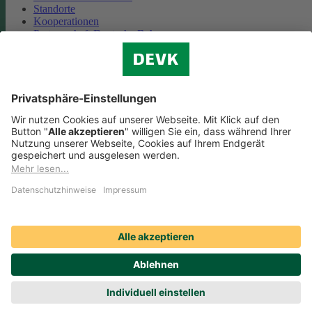
Standorte
Kooperationen
Partnerschaft Deutsche Bahn
Nachhaltigkeit
Cookie-Einstellungen
Datenschutz
Impressum
Streitbeilegung
Nutzungshinweise
EU-Transparenzverordnung
Compliance
Barrierefreiheit
Social Media Icons sowie Verlinkungen, die mit
gekennzeichnet
sind, führen auf externe Seiten. Die DEVK ist für die dortigen Inhalte
Nutzungsbedingungen und Datenschutzbestimmungen nicht
verantwortlich. Mehr dazu erfahren Sie unter
Datenschutz
.
© DEVK 2026