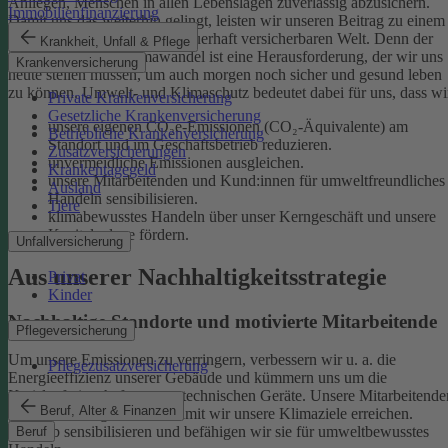
Anliegen, Menschen in allen Lebenslagen zuverlässig abzusichern.
Immobilienfinanzierung
Damit uns das weiterhin gelingt, leisten wir unseren Beitrag zu einem
gesunden Klima und einer dauerhaft versicherbaren Welt. Denn der
Krankheit, Unfall & Pflege
menschgemachte Klimawandel ist eine Herausforderung, der wir uns
Krankenversicherung
heute stellen müssen, um auch morgen noch sicher und gesund leben
zu können.
Umwelt- und Klimaschutz bedeutet dabei für uns, dass wi
Private Krankenversicherung
Gesetzliche Krankenversicherung
unsere eigenen CO₂e-Emissionen (CO₂-Äquivalente) am
Betriebliche Krankenversicherung
Standort und im Geschäftsbetrieb reduzieren.
Zusatzversicherungen
unvermeidliche Emissionen ausgleichen.
Krankentagegeld
unsere Mitarbeitenden und Kund:innen für umweltfreundliches
Ausland
Handeln sensibilisieren.
Tiere
klimabewusstes Handeln über unser Kerngeschäft und unsere
Kapitalanlage fördern.
Unfallversicherung
Aus unserer Nachhaltigkeitsstrategie
Privat
Kinder
Nachhaltige Standorte und motivierte Mitarbeitende
Pflegeversicherung
Um unsere Emissionen zu verringern, verbessern wir u. a. die
Pflegezusatzversicherung
Energieeffizienz unserer Gebäude und kümmern uns um die
Kreislaufwirtschaft unserer technischen Geräte.
Unsere Mitarbeitende
Beruf, Alter & Finanzen
sind ein wichtiger Hebel, damit wir unsere Klimaziele erreichen.
Deshalb sensibilisieren und befähigen wir sie für umweltbewusstes
Beruf