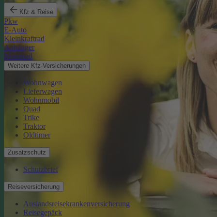
Kfz & Reise
Pkw
E-Auto
Kleinkraftrad
Anhänger
Motorrad
Weitere Kfz-Versicherungen
Wohnwagen
Lieferwagen
Wohnmobil
Quad
Trike
Traktor
Oldtimer
Zusatzschutz
Schutzbrief
Reiseversicherung
Auslandsreisekrankenversicherung
Reisegepäck