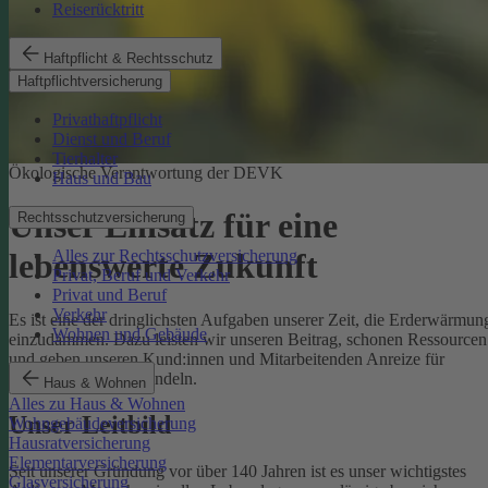
Reiserücktritt
Haftpflicht & Rechtsschutz
Haftpflichtversicherung
Privathaftpflicht
Dienst und Beruf
Tierhalter
Ökologische Verantwortung der DEVK
Haus und Bau
Unser Einsatz für eine
Rechtsschutzversicherung
Alles zur Rechtsschutzversicherung
lebenswerte Zukunft
Privat, Beruf und Verkehr
Privat und Beruf
Verkehr
Es ist eine der dringlichsten Aufgaben unserer Zeit, die Erderwärmun
Wohnen und Gebäude
einzudämmen. Dazu leisten wir unseren Beitrag, schonen Ressourcen
und geben unseren Kund:innen und Mitarbeitenden Anreize für
umweltbewusstes Handeln.
Haus & Wohnen
Alles zu Haus & Wohnen
Unser Leitbild
Wohngebäudeversicherung
Hausratversicherung
Elementarversicherung
Seit unserer Gründung vor über 140 Jahren ist es unser wichtigstes
Glasversicherung