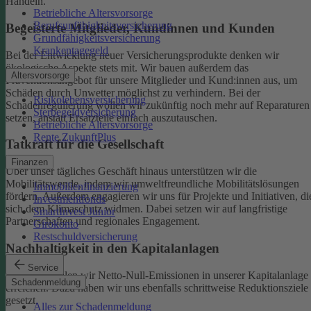
Handeln.
Betriebliche Altersvorsorge
Berufsunfähigkeitsversicherung
Begeisterte Mitglieder, Kundinnen und Kunden
Grundfähigkeitsversicherung
Krankentagegeld
Bei der Entwicklung neuer Versicherungsprodukte denken wir
ökologische Aspekte stets mit. Wir bauen außerdem das
Altersvorsorge
Präventionsangebot für unsere Mitglieder und Kund:innen aus, um
Schäden durch Unwetter möglichst zu verhindern.
Bei der
Risikolebensversicherung
Schadenregulierung wollen wir zukünftig noch mehr auf Reparaturen
Sterbegeldversicherung
setzen, anstatt Ersatzteile einfach auszutauschen.
Betriebliche Altersvorsorge
Rente ZukunftPlus
Tatkraft für die Gesellschaft
Finanzen
Über unser tägliches Geschäft hinaus unterstützen wir die
Mobilitätswende, indem wir umweltfreundliche Mobilitätslösungen
Immobilienfinanzierung
fördern. Außerdem engagieren wir uns für Projekte und Initiativen, di
Investmentfonds
sich dem Klimaschutz widmen. Dabei setzen wir auf langfristige
SmartInvest Junior
Partnerschaften und regionales Engagement.
Girokonto
Restschuldversicherung
Nachhaltigkeit in den Kapitalanlagen
Service
Bis 2050 wollen wir Netto-Null-Emissionen in unserer Kapitalanlage
Schadenmeldung
erreichen. Dazu haben wir uns ebenfalls schrittweise Reduktionsziele
gesetzt.
Alles zur Schadenmeldung