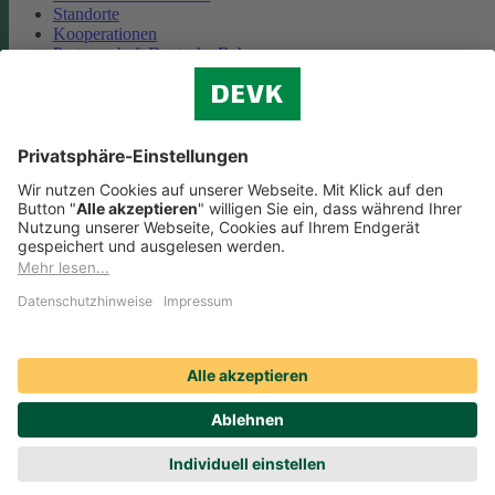
Standorte
Kooperationen
Partnerschaft Deutsche Bahn
Nachhaltigkeit
Cookie-Einstellungen
Datenschutz
Impressum
Streitbeilegung
Nutzungshinweise
EU-Transparenzverordnung
Compliance
Barrierefreiheit
Social Media Icons sowie Verlinkungen, die mit
gekennzeichnet
sind, führen auf externe Seiten. Die DEVK ist für die dortigen Inhalte
Nutzungsbedingungen und Datenschutzbestimmungen nicht
verantwortlich. Mehr dazu erfahren Sie unter
Datenschutz
.
© DEVK 2026