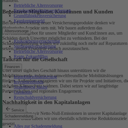
Handeln.
Betriebliche Altersvorsorge
Berufsunfähigkeitsversicherung
Begeisterte Mitglieder, Kundinnen und Kunden
Grundfähigkeitsversicherung
Krankentagegeld
Bei der Entwicklung neuer Versicherungsprodukte denken wir
ökologische Aspekte stets mit. Wir bauen außerdem das
Altersvorsorge
Präventionsangebot für unsere Mitglieder und Kund:innen aus, um
Schäden durch Unwetter möglichst zu verhindern.
Bei der
Risikolebensversicherung
Schadenregulierung wollen wir zukünftig noch mehr auf Reparaturen
Sterbegeldversicherung
setzen, anstatt Ersatzteile einfach auszutauschen.
Betriebliche Altersvorsorge
Rente ZukunftPlus
Tatkraft für die Gesellschaft
Finanzen
Über unser tägliches Geschäft hinaus unterstützen wir die
Mobilitätswende, indem wir umweltfreundliche Mobilitätslösungen
Immobilienfinanzierung
fördern. Außerdem engagieren wir uns für Projekte und Initiativen, di
Investmentfonds
sich dem Klimaschutz widmen. Dabei setzen wir auf langfristige
SmartInvest Junior
Partnerschaften und regionales Engagement.
Girokonto
Restschuldversicherung
Nachhaltigkeit in den Kapitalanlagen
Service
Bis 2050 wollen wir Netto-Null-Emissionen in unserer Kapitalanlage
Schadenmeldung
erreichen. Dazu haben wir uns ebenfalls schrittweise Reduktionsziele
gesetzt.
Alles zur Schadenmeldung