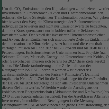
Um die CO₂-Emissionen in den Kapitalanlagen zu reduzieren, werde
Investitionen in Unternehmen (Aktien und Unternehmensanleihen)
reduziert, die keine Strategien zur Transformation besitzen. Wir gehen
hier bewusst den Weg, die Klimastrategien der Zielunternehmen
individuell zu bewerten und nicht nur Emissionswerte zu betrachten,
da in der Konsequenz sonst nur in kohlenstoffarme Sektoren zu
investieren wäre.
Der Anteil der investierten Unternehmensanleihen
und Aktien, deren Emittenten sich ambitionierte Ziele im Einklang mi
den internationalen Klimazielen gesetzt haben und diese ernsthaft
verfolgen, müssen bis Ende 2027 bei 70 Prozent und bis 2040 bei 10
Prozent liegen. Emissionsintensive Unternehmen bzw. Projekte (u.a.
Sektoren Utilities, Materials, Energy und Unternehmen mit Kohle-, Ö
oder Gasvorhaben) müssen sich bereits bis 2027 diese Ziele gesetzt
haben. Die Mindestanforderung an die Ziele – die von der
Ratingagentur ISS ESG überprüft werden – ist hierbei das
„wahrscheinliche Erreichen der Pariser+ Klimaziele“. Damit ist
implizit ein Netto-Null-Ziel für die Kapitalanlage für dieses Portfolio
der DEVK bis 2050 festgelegt, da sich alle investierten Unternehmen
diesem Ziel unterwerfen. Weiterhin wurde ein Ausstieg aus der
kohlebasierten Energiewirtschaft (Abbaubetriebe und Kraftwerke) bis
2040 in den Kapitalanlagen festgelegt.
Für die Assetklassen Alternati
Investments, Immobilien und Beteiligungen ist die Messung und
Datenqualität im ESG-Kontext noch eine große Herausforderung, der