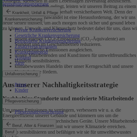
Anliegen, Menschen in allen Lebenslagen zuverlässig abzusichern.
Immobilienfinanzierung
Damit uns das weiterhin gelingt, leisten wir unseren Beitrag zu einem
gesunden Klima und einer dauerhaft versicherbaren Welt. Denn der
Krankheit, Unfall & Pflege
menschgemachte Klimawandel ist eine Herausforderung, der wir uns
Krankenversicherung
heute stellen müssen, um auch morgen noch sicher und gesund leben
zu können.
Umwelt- und Klimaschutz bedeutet dabei für uns, dass wi
Private Krankenversicherung
Gesetzliche Krankenversicherung
unsere eigenen CO₂e-Emissionen (CO₂-Äquivalente) am
Betriebliche Krankenversicherung
Standort und im Geschäftsbetrieb reduzieren.
Zusatzversicherungen
unvermeidliche Emissionen ausgleichen.
Krankentagegeld
unsere Mitarbeitenden und Kund:innen für umweltfreundliches
Ausland
Handeln sensibilisieren.
Tiere
klimabewusstes Handeln über unser Kerngeschäft und unsere
Kapitalanlage fördern.
Unfallversicherung
Aus unserer Nachhaltigkeitsstrategie
Privat
Kinder
Nachhaltige Standorte und motivierte Mitarbeitende
Pflegeversicherung
Um unsere Emissionen zu verringern, verbessern wir u. a. die
Pflegezusatzversicherung
Energieeffizienz unserer Gebäude und kümmern uns um die
Kreislaufwirtschaft unserer technischen Geräte.
Unsere Mitarbeitende
Beruf, Alter & Finanzen
sind ein wichtiger Hebel, damit wir unsere Klimaziele erreichen.
Deshalb sensibilisieren und befähigen wir sie für umweltbewusstes
Beruf