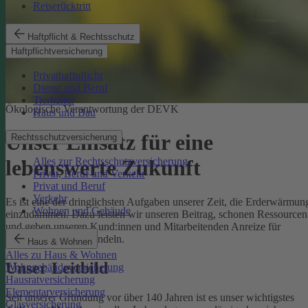
Reiserücktritt
Haftpflicht & Rechtsschutz
Haftpflichtversicherung
Privathaftpflicht
Dienst und Beruf
Tierhalter
Ökologische Verantwortung der DEVK
Haus und Bau
Unser Einsatz für eine
Rechtsschutzversicherung
Alles zur Rechtsschutzversicherung
lebenswerte Zukunft
Privat, Beruf und Verkehr
Privat und Beruf
Verkehr
Es ist eine der dringlichsten Aufgaben unserer Zeit, die Erderwärmun
Wohnen und Gebäude
einzudämmen. Dazu leisten wir unseren Beitrag, schonen Ressourcen
und geben unseren Kund:innen und Mitarbeitenden Anreize für
umweltbewusstes Handeln.
Haus & Wohnen
Alles zu Haus & Wohnen
Unser Leitbild
Wohngebäudeversicherung
Hausratversicherung
Elementarversicherung
Seit unserer Gründung vor über 140 Jahren ist es unser wichtigstes
Glasversicherung