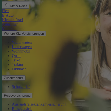
Kfz & Reise
Pkw
E-Auto
Kleinkraftrad
Anhänger
Motorrad
Weitere Kfz-Versicherungen
Wohnwagen
Lieferwagen
Wohnmobil
Quad
Trike
Traktor
Oldtimer
Zusatzschutz
Schutzbrief
Reiseversicherung
Auslandsreisekrankenversicherung
Reisegepäck