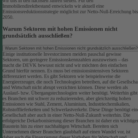
wir uns in den nächsten Jahren stellen. Für den
Immobiliendirektbestand entwickeln wir aktuell eine
Emissionsreduktionsstrategie möglichst zur Netto-Null-Erreichung bis
2050.
Warum Sektoren mit hohen Emissionen nicht
grundsätzlich ausschließen?
Warum Sektoren mit hohen Emissionen nicht grundsätzlich ausschließen?
Einige institutionelle Investor:innen meiden pauschal gewisse
Sektoren, um geringere Emissionskennzahlen auszuweisen – das
macht die DEVK bewusst nicht und wir möchten den einfachen
Grund hierfür nennen. Es muss bei emissionsintensiven Sektoren
differenziert werden. Es gibt Sektoren wie beispielsweise die
Energieerzeuger, die noch Technologien betreiben, auf die Gesellscha
und Wirtschaft nicht abrupt verzichten können. Diese werden als
Auslauf- bzw. Übergangstechnologien weiter benötigt.
Weiterhin gibt
es Branchen mit schwer zu reduzierenden, aber gleichzeitig hohen
Emissionen wie Stahl, Zement, Aluminium, Industriechemikalien,
Rohstofflieferketten und Schwerlastverkehr. Diese Dinge benötigt ein
Gesellschaft aber auch in einer Netto-Null-Zukunft weiterhin. Die
erfolgreiche Dekarbonisierung dieser Branchen ist daher ein wichtige
Baustein hin zu einer nachhaltigen Wirtschaft.
Bereiten sich
Unternehmen dieser Branchen glaubhaft auf einen Wandel vor, ist
daher auch die Finanzierung dieser Vorhaben für Wirtschaft und