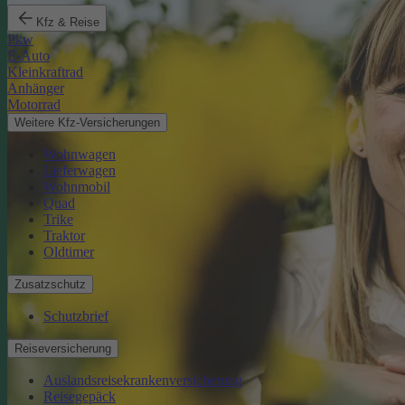
Kfz & Reise
Pkw
E-Auto
Kleinkraftrad
Anhänger
Motorrad
Weitere Kfz-Versicherungen
Wohnwagen
Lieferwagen
Wohnmobil
Quad
Trike
Traktor
Oldtimer
Zusatzschutz
Schutzbrief
Reiseversicherung
Auslandsreisekrankenversicherung
Reisegepäck