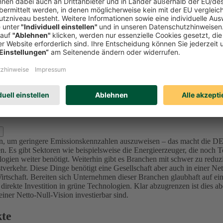
Investitionen in Unternehmen (Aktien und Unternehmensanleihen) reduzi
l zu bewerten und nicht nur Emissionswerte zu betrachten, da in der K
mittenten sich ambitionierte Ziele im Einklang mit den internationalen 
sionsintensive Unternehmen bzw. Projekte (u.a. Sektoren Utilities, Ma
nforderung an die Ziele – die von der Ratingagentur ISS ESG überprüft 
lage für dieses Portfolio der DEVK bis 2050 festgelegt, da sich alle in
d Kraftwerke) bis 2040 in den Kapitalanlagen festgelegt.
Für die Assetk
erung, der wir uns in den nächsten Jahren stellen. Für den Immobilie
s 2050.
zlich ausschließen?
oren, um geringere Emissionskennzahlen auszuweisen – das macht die 
. Es gibt Sektoren wie beispielsweise die Energieerzeuger, die noch Te
ogien weiter benötigt.
Weiterhin gibt es Branchen mit schwer zu reduz
verkehr. Diese Dinge benötigt eine Gesellschaft aber auch in einer Ne
irtschaft.
Bereiten sich Unternehmen dieser Branchen glaubhaft auf ein
 direkte Investition in grüne Technologien. Klar abzugrenzen ist dies 
ner Netto-Null-Vision investierbar sind.
kte