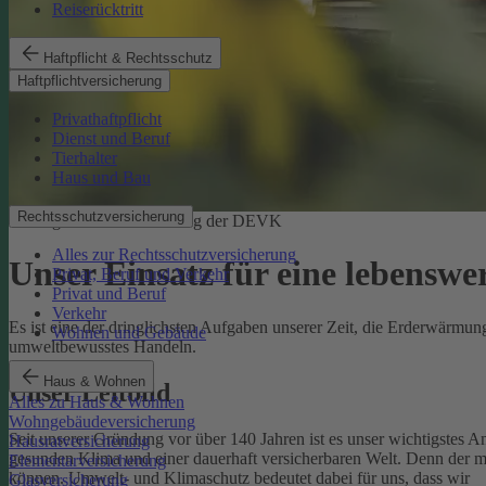
Reiserücktritt
Haftpflicht & Rechtsschutz
Haftpflichtversicherung
Privathaftpflicht
Dienst und Beruf
Tierhalter
Haus und Bau
Rechtsschutzversicherung
Ökologische Verantwortung der DEVK
Alles zur Rechtsschutzversicherung
Unser Einsatz für eine lebenswe
Privat, Beruf und Verkehr
Privat und Beruf
Verkehr
Es ist eine der dringlichsten Aufgaben unserer Zeit, die Erderwärm
Wohnen und Gebäude
umweltbewusstes Handeln.
Haus & Wohnen
Unser Leitbild
Alles zu Haus & Wohnen
Wohngebäudeversicherung
Seit unserer Gründung vor über 140 Jahren ist es unser wichtigstes A
Hausratversicherung
gesunden Klima und einer dauerhaft versicherbaren Welt. Denn der 
Elementarversicherung
können.
Umwelt- und Klimaschutz bedeutet dabei für uns, dass wir
Glasversicherung