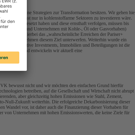
ert, die keine Strategien zur Transformation besitzen. Wir gehen hie
onsequenz sonst nur in kohlenstoffarme Sektoren zu investieren wäre.
Klimazielen gesetzt haben und diese ernsthaft verfolgen, müssen bis
terials, Energy und Unternehmen mit Kohle-, Öl oder Gasvorhaben)
werden – ist hierbei das „wahrscheinliche Erreichen der Pariser+
vestierten Unternehmen diesem Ziel unterwerfen. Weiterhin wurde ein
lassen Alternative Investments, Immobilien und Beteiligungen ist die
ndirektbestand entwickeln wir aktuell eine
DEVK bewusst nicht und wir möchten den einfachen Grund hierfür
chnologien betreiben, auf die Gesellschaft und Wirtschaft nicht abrupt
ierenden, aber gleichzeitig hohen Emissionen wie Stahl, Zement,
tto-Null-Zukunft weiterhin. Die erfolgreiche Dekarbonisierung dieser
en Wandel vor, ist daher auch die Finanzierung dieser Vorhaben für
aber von Unternehmen mit hohen Emissionswerten, die keine Ziele für