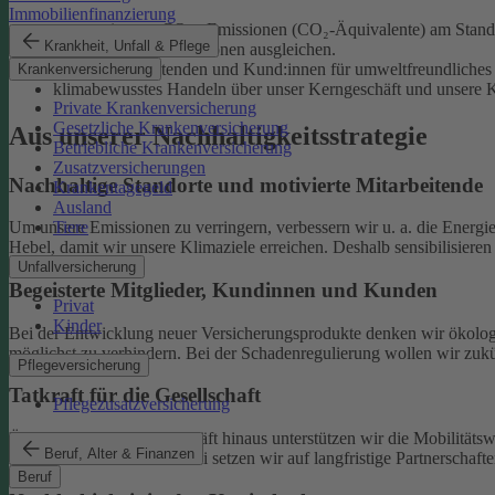
Immobilienfinanzierung
unsere eigenen CO₂e-Emissionen (CO₂-Äquivalente) am Standor
Krankheit, Unfall & Pflege
unvermeidliche Emissionen ausgleichen.
unsere Mitarbeitenden und Kund:innen für umweltfreundliches 
Krankenversicherung
klimabewusstes Handeln über unser Kerngeschäft und unsere Ka
Private Krankenversicherung
Gesetzliche Krankenversicherung
Aus unserer Nachhaltigkeitsstrategie
Betriebliche Krankenversicherung
Zusatzversicherungen
Nachhaltige Standorte und motivierte Mitarbeitende
Krankentagegeld
Ausland
Tiere
Um unsere Emissionen zu verringern, verbessern wir u. a. die Energi
Hebel, damit wir unsere Klimaziele erreichen. Deshalb sensibilisiere
Unfallversicherung
Begeisterte Mitglieder, Kundinnen und Kunden
Privat
Kinder
Bei der Entwicklung neuer Versicherungsprodukte denken wir ökolog
möglichst zu verhindern.
Bei der Schadenregulierung wollen wir zukün
Pflegeversicherung
Tatkraft für die Gesellschaft
Pflegezusatzversicherung
Über unser tägliches Geschäft hinaus unterstützen wir die Mobilitäts
Beruf, Alter & Finanzen
Klimaschutz widmen. Dabei setzen wir auf langfristige Partnerschaft
Beruf