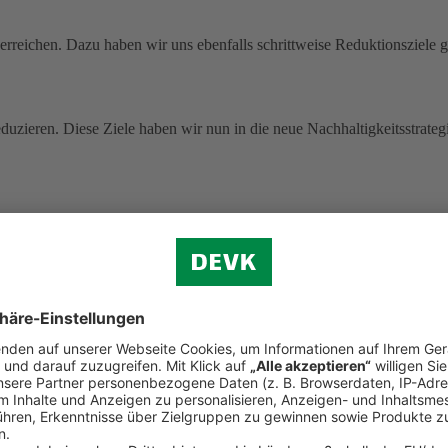
rreichen. Dazu haben wir uns ebenfalls schrittweise Reduktionsziele g
uzieren. Diese Ziele haben wir nun in die neue Nachhaltigkeitsstrategi
 ohne Pandemie-Effekte.