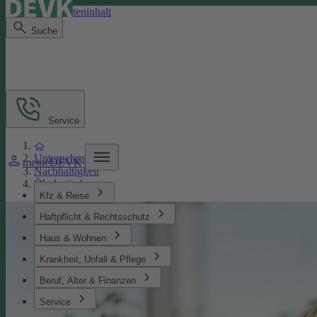
Direkt zum Seiteninhalt
Suche
Service
Unternehmen
meineDEVK
Nachhaltigkeit
Ökologisches
Kfz & Reise
Haftpflicht & Rechtsschutz
Haus & Wohnen
Krankheit, Unfall & Pflege
Beruf, Alter & Finanzen
Service