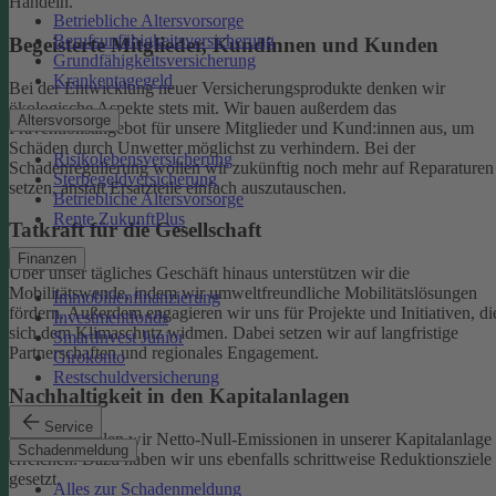
Handeln.
Betriebliche Altersvorsorge
Berufsunfähigkeitsversicherung
Begeisterte Mitglieder, Kundinnen und Kunden
Grundfähigkeitsversicherung
Krankentagegeld
Bei der Entwicklung neuer Versicherungsprodukte denken wir
ökologische Aspekte stets mit. Wir bauen außerdem das
Altersvorsorge
Präventionsangebot für unsere Mitglieder und Kund:innen aus, um
Schäden durch Unwetter möglichst zu verhindern.
Bei der
Risikolebensversicherung
Schadenregulierung wollen wir zukünftig noch mehr auf Reparaturen
Sterbegeldversicherung
setzen, anstatt Ersatzteile einfach auszutauschen.
Betriebliche Altersvorsorge
Rente ZukunftPlus
Tatkraft für die Gesellschaft
Finanzen
Über unser tägliches Geschäft hinaus unterstützen wir die
Mobilitätswende, indem wir umweltfreundliche Mobilitätslösungen
Immobilienfinanzierung
fördern. Außerdem engagieren wir uns für Projekte und Initiativen, di
Investmentfonds
sich dem Klimaschutz widmen. Dabei setzen wir auf langfristige
SmartInvest Junior
Partnerschaften und regionales Engagement.
Girokonto
Restschuldversicherung
Nachhaltigkeit in den Kapitalanlagen
Service
Bis 2050 wollen wir Netto-Null-Emissionen in unserer Kapitalanlage
Schadenmeldung
erreichen. Dazu haben wir uns ebenfalls schrittweise Reduktionsziele
gesetzt.
Alles zur Schadenmeldung