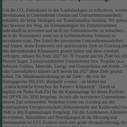
Um die CO₂-Emissionen in den Kapitalanlagen zu reduzieren, werde
Investitionen in Unternehmen (Aktien und Unternehmensanleihen)
reduziert, die keine Strategien zur Transformation besitzen. Wir gehen
hier bewusst den Weg, die Klimastrategien der Zielunternehmen
individuell zu bewerten und nicht nur Emissionswerte zu betrachten,
da in der Konsequenz sonst nur in kohlenstoffarme Sektoren zu
investieren wäre.
Der Anteil der investierten Unternehmensanleihen
und Aktien, deren Emittenten sich ambitionierte Ziele im Einklang mi
den internationalen Klimazielen gesetzt haben und diese ernsthaft
verfolgen, müssen bis Ende 2027 bei 70 Prozent und bis 2040 bei 10
Prozent liegen. Emissionsintensive Unternehmen bzw. Projekte (u.a.
Sektoren Utilities, Materials, Energy und Unternehmen mit Kohle-, Ö
oder Gasvorhaben) müssen sich bereits bis 2027 diese Ziele gesetzt
haben. Die Mindestanforderung an die Ziele – die von der
Ratingagentur ISS ESG überprüft werden – ist hierbei das
„wahrscheinliche Erreichen der Pariser+ Klimaziele“. Damit ist
implizit ein Netto-Null-Ziel für die Kapitalanlage für dieses Portfolio
der DEVK bis 2050 festgelegt, da sich alle investierten Unternehmen
diesem Ziel unterwerfen. Weiterhin wurde ein Ausstieg aus der
kohlebasierten Energiewirtschaft (Abbaubetriebe und Kraftwerke) bis
2040 in den Kapitalanlagen festgelegt.
Für die Assetklassen Alternati
Investments, Immobilien und Beteiligungen ist die Messung und
Datenqualität im ESG-Kontext noch eine große Herausforderung, der