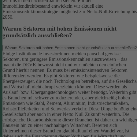
wir uns in den nächsten Jahren stellen. Für den
Immobiliendirektbestand entwickeln wir aktuell eine
Emissionsreduktionsstrategie möglichst zur Netto-Null-Erreichung bis
2050.
Warum Sektoren mit hohen Emissionen nicht
grundsätzlich ausschließen?
Warum Sektoren mit hohen Emissionen nicht grundsätzlich ausschließen?
Einige institutionelle Investor:innen meiden pauschal gewisse
Sektoren, um geringere Emissionskennzahlen auszuweisen – das
macht die DEVK bewusst nicht und wir möchten den einfachen
Grund hierfür nennen. Es muss bei emissionsintensiven Sektoren
differenziert werden. Es gibt Sektoren wie beispielsweise die
Energieerzeuger, die noch Technologien betreiben, auf die Gesellscha
und Wirtschaft nicht abrupt verzichten können. Diese werden als
Auslauf- bzw. Übergangstechnologien weiter benötigt.
Weiterhin gibt
es Branchen mit schwer zu reduzierenden, aber gleichzeitig hohen
Emissionen wie Stahl, Zement, Aluminium, Industriechemikalien,
Rohstofflieferketten und Schwerlastverkehr. Diese Dinge benötigt ein
Gesellschaft aber auch in einer Netto-Null-Zukunft weiterhin. Die
erfolgreiche Dekarbonisierung dieser Branchen ist daher ein wichtige
Baustein hin zu einer nachhaltigen Wirtschaft.
Bereiten sich
Unternehmen dieser Branchen glaubhaft auf einen Wandel vor, ist
daher auch die Finanzierung dieser Vorhaben für Wirtschaft und