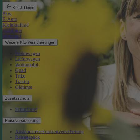
Kfz & Reise
Pkw
E-Auto
Kleinkraftrad
Anhänger
Motorrad
Weitere Kfz-Versicherungen
Wohnwagen
Lieferwagen
Wohnmobil
Quad
Trike
Traktor
Oldtimer
Zusatzschutz
Schutzbrief
Reiseversicherung
Auslandsreisekrankenversicherung
Reisegepäck