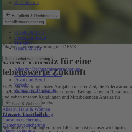
Reiserücktritt
Haftpflicht & Rechtsschutz
Haftpflichtversicherung
Privathaftpflicht
Dienst und Beruf
Tierhalter
Ökologische Verantwortung der DEVK
Haus und Bau
Unser Einsatz für eine
Rechtsschutzversicherung
Alles zur Rechtsschutzversicherung
lebenswerte Zukunft
Privat, Beruf und Verkehr
Privat und Beruf
Verkehr
Es ist eine der dringlichsten Aufgaben unserer Zeit, die Erderwärmun
Wohnen und Gebäude
einzudämmen. Dazu leisten wir unseren Beitrag, schonen Ressourcen
und geben unseren Kund:innen und Mitarbeitenden Anreize für
umweltbewusstes Handeln.
Haus & Wohnen
Alles zu Haus & Wohnen
Unser Leitbild
Wohngebäudeversicherung
Hausratversicherung
Elementarversicherung
Seit unserer Gründung vor über 140 Jahren ist es unser wichtigstes
Glasversicherung