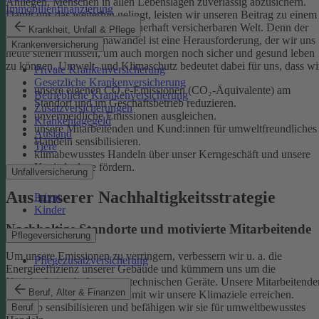
Anliegen, Menschen in allen Lebenslagen zuverlässig abzusichern.
Immobilienfinanzierung
Damit uns das weiterhin gelingt, leisten wir unseren Beitrag zu einem
gesunden Klima und einer dauerhaft versicherbaren Welt. Denn der
Krankheit, Unfall & Pflege
menschgemachte Klimawandel ist eine Herausforderung, der wir uns
Krankenversicherung
heute stellen müssen, um auch morgen noch sicher und gesund leben
zu können.
Umwelt- und Klimaschutz bedeutet dabei für uns, dass wi
Private Krankenversicherung
Gesetzliche Krankenversicherung
unsere eigenen CO₂e-Emissionen (CO₂-Äquivalente) am
Betriebliche Krankenversicherung
Standort und im Geschäftsbetrieb reduzieren.
Zusatzversicherungen
unvermeidliche Emissionen ausgleichen.
Krankentagegeld
unsere Mitarbeitenden und Kund:innen für umweltfreundliches
Ausland
Handeln sensibilisieren.
Tiere
klimabewusstes Handeln über unser Kerngeschäft und unsere
Kapitalanlage fördern.
Unfallversicherung
Aus unserer Nachhaltigkeitsstrategie
Privat
Kinder
Nachhaltige Standorte und motivierte Mitarbeitende
Pflegeversicherung
Um unsere Emissionen zu verringern, verbessern wir u. a. die
Pflegezusatzversicherung
Energieeffizienz unserer Gebäude und kümmern uns um die
Kreislaufwirtschaft unserer technischen Geräte.
Unsere Mitarbeitende
Beruf, Alter & Finanzen
sind ein wichtiger Hebel, damit wir unsere Klimaziele erreichen.
Deshalb sensibilisieren und befähigen wir sie für umweltbewusstes
Beruf