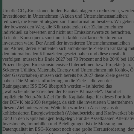
Um die CO₂-Emissionen in den Kapitalanlagen zu reduzieren, werde
Investitionen in Unternehmen (Aktien und Unternehmensanleihen)
reduziert, die keine Strategien zur Transformation besitzen. Wir gehen
hier bewusst den Weg, die Klimastrategien der Zielunternehmen
individuell zu bewerten und nicht nur Emissionswerte zu betrachten,
da in der Konsequenz sonst nur in kohlenstoffarme Sektoren zu
investieren wäre.
Der Anteil der investierten Unternehmensanleihen
und Aktien, deren Emittenten sich ambitionierte Ziele im Einklang mi
den internationalen Klimazielen gesetzt haben und diese ernsthaft
verfolgen, müssen bis Ende 2027 bei 70 Prozent und bis 2040 bei 10
Prozent liegen. Emissionsintensive Unternehmen bzw. Projekte (u.a.
Sektoren Utilities, Materials, Energy und Unternehmen mit Kohle-, Ö
oder Gasvorhaben) müssen sich bereits bis 2027 diese Ziele gesetzt
haben. Die Mindestanforderung an die Ziele – die von der
Ratingagentur ISS ESG überprüft werden – ist hierbei das
„wahrscheinliche Erreichen der Pariser+ Klimaziele“. Damit ist
implizit ein Netto-Null-Ziel für die Kapitalanlage für dieses Portfolio
der DEVK bis 2050 festgelegt, da sich alle investierten Unternehmen
diesem Ziel unterwerfen. Weiterhin wurde ein Ausstieg aus der
kohlebasierten Energiewirtschaft (Abbaubetriebe und Kraftwerke) bis
2040 in den Kapitalanlagen festgelegt.
Für die Assetklassen Alternati
Investments, Immobilien und Beteiligungen ist die Messung und
Datenqualität im ESG-Kontext noch eine große Herausforderung, der