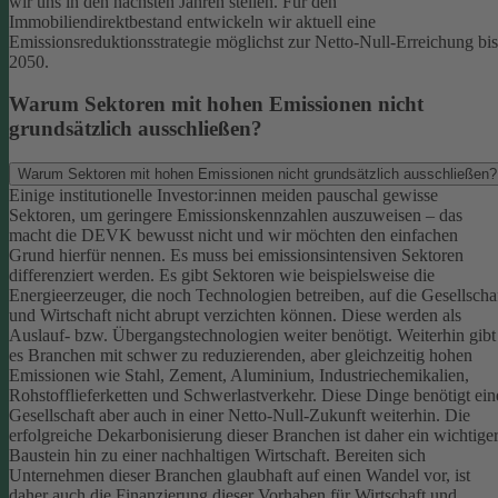
wir uns in den nächsten Jahren stellen. Für den
Immobiliendirektbestand entwickeln wir aktuell eine
Emissionsreduktionsstrategie möglichst zur Netto-Null-Erreichung bis
2050.
Warum Sektoren mit hohen Emissionen nicht
grundsätzlich ausschließen?
Warum Sektoren mit hohen Emissionen nicht grundsätzlich ausschließen?
Einige institutionelle Investor:innen meiden pauschal gewisse
Sektoren, um geringere Emissionskennzahlen auszuweisen – das
macht die DEVK bewusst nicht und wir möchten den einfachen
Grund hierfür nennen. Es muss bei emissionsintensiven Sektoren
differenziert werden. Es gibt Sektoren wie beispielsweise die
Energieerzeuger, die noch Technologien betreiben, auf die Gesellscha
und Wirtschaft nicht abrupt verzichten können. Diese werden als
Auslauf- bzw. Übergangstechnologien weiter benötigt.
Weiterhin gibt
es Branchen mit schwer zu reduzierenden, aber gleichzeitig hohen
Emissionen wie Stahl, Zement, Aluminium, Industriechemikalien,
Rohstofflieferketten und Schwerlastverkehr. Diese Dinge benötigt ein
Gesellschaft aber auch in einer Netto-Null-Zukunft weiterhin. Die
erfolgreiche Dekarbonisierung dieser Branchen ist daher ein wichtige
Baustein hin zu einer nachhaltigen Wirtschaft.
Bereiten sich
Unternehmen dieser Branchen glaubhaft auf einen Wandel vor, ist
daher auch die Finanzierung dieser Vorhaben für Wirtschaft und