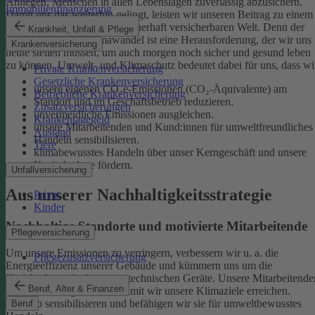
Anliegen, Menschen in allen Lebenslagen zuverlässig abzusichern.
Immobilienfinanzierung
Damit uns das weiterhin gelingt, leisten wir unseren Beitrag zu einem
gesunden Klima und einer dauerhaft versicherbaren Welt. Denn der
Krankheit, Unfall & Pflege
menschgemachte Klimawandel ist eine Herausforderung, der wir uns
Krankenversicherung
heute stellen müssen, um auch morgen noch sicher und gesund leben
zu können.
Umwelt- und Klimaschutz bedeutet dabei für uns, dass wi
Private Krankenversicherung
Gesetzliche Krankenversicherung
unsere eigenen CO₂e-Emissionen (CO₂-Äquivalente) am
Betriebliche Krankenversicherung
Standort und im Geschäftsbetrieb reduzieren.
Zusatzversicherungen
unvermeidliche Emissionen ausgleichen.
Krankentagegeld
unsere Mitarbeitenden und Kund:innen für umweltfreundliches
Ausland
Handeln sensibilisieren.
Tiere
klimabewusstes Handeln über unser Kerngeschäft und unsere
Kapitalanlage fördern.
Unfallversicherung
Aus unserer Nachhaltigkeitsstrategie
Privat
Kinder
Nachhaltige Standorte und motivierte Mitarbeitende
Pflegeversicherung
Um unsere Emissionen zu verringern, verbessern wir u. a. die
Pflegezusatzversicherung
Energieeffizienz unserer Gebäude und kümmern uns um die
Kreislaufwirtschaft unserer technischen Geräte.
Unsere Mitarbeitende
Beruf, Alter & Finanzen
sind ein wichtiger Hebel, damit wir unsere Klimaziele erreichen.
Deshalb sensibilisieren und befähigen wir sie für umweltbewusstes
Beruf