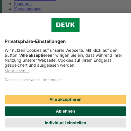
Standorte
Kooperationen
Partnerschaft Deutsche Bahn
Nachhaltigkeit
Cookie-Einstellungen
Datenschutz
Impressum
Streitbeilegung
Nutzungshinweise
EU-Transparenzverordnung
Compliance
Barrierefreiheit
Social Media Icons sowie Verlinkungen, die mit
gekennzeichnet
sind, führen auf externe Seiten. Die DEVK ist für die dortigen Inhalte
Nutzungsbedingungen und Datenschutzbestimmungen nicht
verantwortlich. Mehr dazu erfahren Sie unter
Datenschutz
.
© DEVK 2026