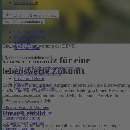
Reiserücktritt
Haftpflicht & Rechtsschutz
Haftpflichtversicherung
Privathaftpflicht
Dienst und Beruf
Tierhalter
Ökologische Verantwortung der DEVK
Haus und Bau
Unser Einsatz für eine
Rechtsschutzversicherung
Alles zur Rechtsschutzversicherung
lebenswerte Zukunft
Privat, Beruf und Verkehr
Privat und Beruf
Verkehr
Es ist eine der dringlichsten Aufgaben unserer Zeit, die Erderwärmun
Wohnen und Gebäude
einzudämmen. Dazu leisten wir unseren Beitrag, schonen Ressourcen
und geben unseren Kund:innen und Mitarbeitenden Anreize für
umweltbewusstes Handeln.
Haus & Wohnen
Alles zu Haus & Wohnen
Unser Leitbild
Wohngebäudeversicherung
Hausratversicherung
Elementarversicherung
Seit unserer Gründung vor über 140 Jahren ist es unser wichtigstes
Glasversicherung