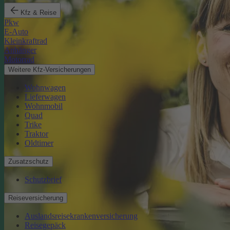
Kfz & Reise
Pkw
E-Auto
Kleinkraftrad
Anhänger
Motorrad
Weitere Kfz-Versicherungen
Wohnwagen
Lieferwagen
Wohnmobil
Quad
Trike
Traktor
Oldtimer
Zusatzschutz
Schutzbrief
Reiseversicherung
Auslandsreisekrankenversicherung
Reisegepäck