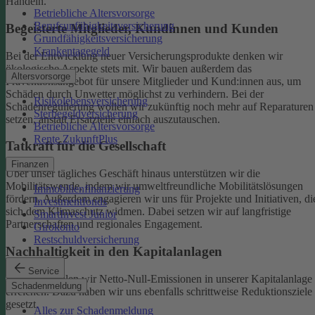
Handeln.
Betriebliche Altersvorsorge
Berufsunfähigkeitsversicherung
Begeisterte Mitglieder, Kundinnen und Kunden
Grundfähigkeitsversicherung
Krankentagegeld
Bei der Entwicklung neuer Versicherungsprodukte denken wir
ökologische Aspekte stets mit. Wir bauen außerdem das
Altersvorsorge
Präventionsangebot für unsere Mitglieder und Kund:innen aus, um
Schäden durch Unwetter möglichst zu verhindern.
Bei der
Risikolebensversicherung
Schadenregulierung wollen wir zukünftig noch mehr auf Reparaturen
Sterbegeldversicherung
setzen, anstatt Ersatzteile einfach auszutauschen.
Betriebliche Altersvorsorge
Rente ZukunftPlus
Tatkraft für die Gesellschaft
Finanzen
Über unser tägliches Geschäft hinaus unterstützen wir die
Mobilitätswende, indem wir umweltfreundliche Mobilitätslösungen
Immobilienfinanzierung
fördern. Außerdem engagieren wir uns für Projekte und Initiativen, di
Investmentfonds
sich dem Klimaschutz widmen. Dabei setzen wir auf langfristige
SmartInvest Junior
Partnerschaften und regionales Engagement.
Girokonto
Restschuldversicherung
Nachhaltigkeit in den Kapitalanlagen
Service
Bis 2050 wollen wir Netto-Null-Emissionen in unserer Kapitalanlage
Schadenmeldung
erreichen. Dazu haben wir uns ebenfalls schrittweise Reduktionsziele
gesetzt.
Alles zur Schadenmeldung