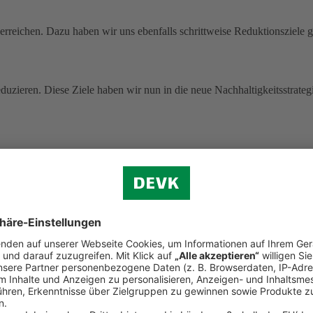
rreichen. Dazu haben wir uns ebenfalls schrittweise Reduktionsziele g
uzieren. Diese Ziele haben wir nun in die neue Nachhaltigkeitsstrategi
 ohne Pandemie-Effekte.