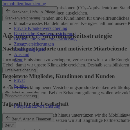
Immobilienfinanzierung
unsere eigenen CO₂e-Emissionen (CO₂-Äquivalente) am Standor
Krankheit, Unfall & Pflege
unvermeidliche Emissionen ausgleichen.
unsere Mitarbeitenden und Kund:innen für umweltfreundliches 
Krankenversicherung
klimabewusstes Handeln über unser Kerngeschäft und unsere Ka
Private Krankenversicherung
Gesetzliche Krankenversicherung
Aus unserer Nachhaltigkeitsstrategie
Betriebliche Krankenversicherung
Zusatzversicherungen
Nachhaltige Standorte und motivierte Mitarbeitende
Krankentagegeld
Ausland
Tiere
Um unsere Emissionen zu verringern, verbessern wir u. a. die Energi
Hebel, damit wir unsere Klimaziele erreichen. Deshalb sensibilisiere
Unfallversicherung
Begeisterte Mitglieder, Kundinnen und Kunden
Privat
Kinder
Bei der Entwicklung neuer Versicherungsprodukte denken wir ökolog
möglichst zu verhindern.
Bei der Schadenregulierung wollen wir zukün
Pflegeversicherung
Tatkraft für die Gesellschaft
Pflegezusatzversicherung
Über unser tägliches Geschäft hinaus unterstützen wir die Mobilitäts
Beruf, Alter & Finanzen
Klimaschutz widmen. Dabei setzen wir auf langfristige Partnerschaft
Beruf