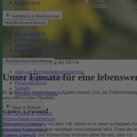
Reiserücktritt
Haftpflicht & Rechtsschutz
Haftpflichtversicherung
Privathaftpflicht
Dienst und Beruf
Tierhalter
Haus und Bau
Rechtsschutzversicherung
Ökologische Verantwortung der DEVK
Alles zur Rechtsschutzversicherung
Unser Einsatz für eine lebenswe
Privat, Beruf und Verkehr
Privat und Beruf
Verkehr
Es ist eine der dringlichsten Aufgaben unserer Zeit, die Erderwärm
Wohnen und Gebäude
umweltbewusstes Handeln.
Haus & Wohnen
Unser Leitbild
Alles zu Haus & Wohnen
Wohngebäudeversicherung
Seit unserer Gründung vor über 140 Jahren ist es unser wichtigstes A
Hausratversicherung
gesunden Klima und einer dauerhaft versicherbaren Welt. Denn der 
Elementarversicherung
können.
Umwelt- und Klimaschutz bedeutet dabei für uns, dass wir
Glasversicherung