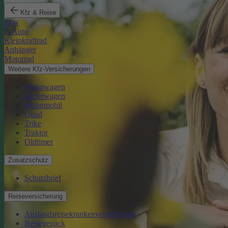
Kfz & Reise
Pkw
E-Auto
Kleinkraftrad
Anhänger
Motorrad
Weitere Kfz-Versicherungen
Wohnwagen
Lieferwagen
Wohnmobil
Quad
Trike
Traktor
Oldtimer
Zusatzschutz
Schutzbrief
Reiseversicherung
Auslandsreisekrankenversicherung
Reisegepäck