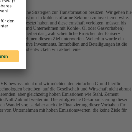
ert, die keine Strategien zur Transformation besitzen. Wir gehen hie
onsequenz sonst nur in kohlenstoffarme Sektoren zu investieren wäre.
Klimazielen gesetzt haben und diese ernsthaft verfolgen, müssen bis
terials, Energy und Unternehmen mit Kohle-, Öl oder Gasvorhaben)
werden – ist hierbei das „wahrscheinliche Erreichen der Pariser+
vestierten Unternehmen diesem Ziel unterwerfen. Weiterhin wurde ein
lassen Alternative Investments, Immobilien und Beteiligungen ist die
ndirektbestand entwickeln wir aktuell eine
DEVK bewusst nicht und wir möchten den einfachen Grund hierfür
chnologien betreiben, auf die Gesellschaft und Wirtschaft nicht abrupt
ierenden, aber gleichzeitig hohen Emissionen wie Stahl, Zement,
tto-Null-Zukunft weiterhin. Die erfolgreiche Dekarbonisierung dieser
en Wandel vor, ist daher auch die Finanzierung dieser Vorhaben für
aber von Unternehmen mit hohen Emissionswerten, die keine Ziele für