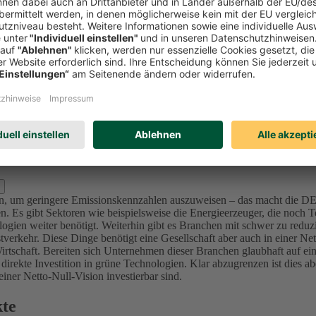
Investitionen in Unternehmen (Aktien und Unternehmensanleihen) reduzi
l zu bewerten und nicht nur Emissionswerte zu betrachten, da in der K
mittenten sich ambitionierte Ziele im Einklang mit den internationalen 
sionsintensive Unternehmen bzw. Projekte (u.a. Sektoren Utilities, Ma
nforderung an die Ziele – die von der Ratingagentur ISS ESG überprüft 
lage für dieses Portfolio der DEVK bis 2050 festgelegt, da sich alle in
d Kraftwerke) bis 2040 in den Kapitalanlagen festgelegt.
Für die Assetk
erung, der wir uns in den nächsten Jahren stellen. Für den Immobilie
s 2050.
zlich ausschließen?
oren, um geringere Emissionskennzahlen auszuweisen – das macht die 
. Es gibt Sektoren wie beispielsweise die Energieerzeuger, die noch Te
ogien weiter benötigt.
Weiterhin gibt es Branchen mit schwer zu reduz
verkehr. Diese Dinge benötigt eine Gesellschaft aber auch in einer Ne
irtschaft.
Bereiten sich Unternehmen dieser Branchen glaubhaft auf ein
 direkte Investition in grüne Technologien. Klar abzugrenzen ist dies 
ner Netto-Null-Vision investierbar sind.
kte