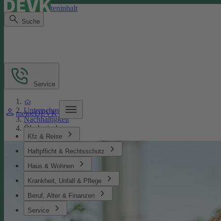
Direkt zum Seiteninhalt
Suche
Service
Unternehmen
meineDEVK
Nachhaltigkeit
Ökologisches
Kfz & Reise
Haftpflicht & Rechtsschutz
Haus & Wohnen
Krankheit, Unfall & Pflege
Beruf, Alter & Finanzen
Service