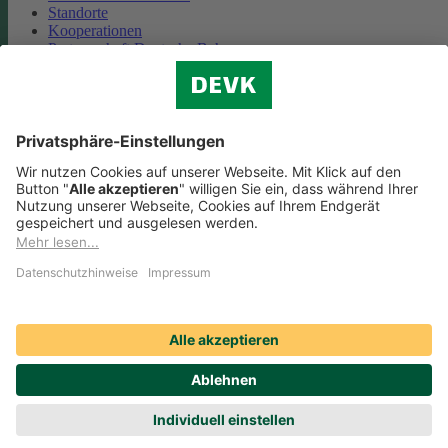
Standorte
Kooperationen
Partnerschaft Deutsche Bahn
Nachhaltigkeit
Cookie-Einstellungen
Datenschutz
Impressum
Streitbeilegung
Nutzungshinweise
EU-Transparenzverordnung
Compliance
Barrierefreiheit
Social Media Icons sowie Verlinkungen, die mit
gekennzeichnet
sind, führen auf externe Seiten. Die DEVK ist für die dortigen Inhalte
Nutzungsbedingungen und Datenschutzbestimmungen nicht
verantwortlich. Mehr dazu erfahren Sie unter
Datenschutz
.
© DEVK 2026