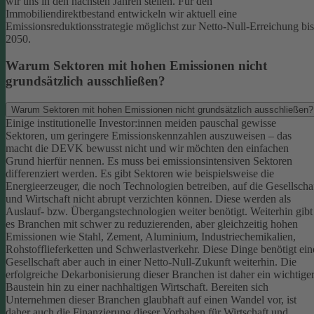
wir uns in den nächsten Jahren stellen. Für den
Immobiliendirektbestand entwickeln wir aktuell eine
Emissionsreduktionsstrategie möglichst zur Netto-Null-Erreichung bis
2050.
Warum Sektoren mit hohen Emissionen nicht
grundsätzlich ausschließen?
Warum Sektoren mit hohen Emissionen nicht grundsätzlich ausschließen?
Einige institutionelle Investor:innen meiden pauschal gewisse
Sektoren, um geringere Emissionskennzahlen auszuweisen – das
macht die DEVK bewusst nicht und wir möchten den einfachen
Grund hierfür nennen. Es muss bei emissionsintensiven Sektoren
differenziert werden. Es gibt Sektoren wie beispielsweise die
Energieerzeuger, die noch Technologien betreiben, auf die Gesellscha
und Wirtschaft nicht abrupt verzichten können. Diese werden als
Auslauf- bzw. Übergangstechnologien weiter benötigt.
Weiterhin gibt
es Branchen mit schwer zu reduzierenden, aber gleichzeitig hohen
Emissionen wie Stahl, Zement, Aluminium, Industriechemikalien,
Rohstofflieferketten und Schwerlastverkehr. Diese Dinge benötigt ein
Gesellschaft aber auch in einer Netto-Null-Zukunft weiterhin. Die
erfolgreiche Dekarbonisierung dieser Branchen ist daher ein wichtige
Baustein hin zu einer nachhaltigen Wirtschaft.
Bereiten sich
Unternehmen dieser Branchen glaubhaft auf einen Wandel vor, ist
daher auch die Finanzierung dieser Vorhaben für Wirtschaft und