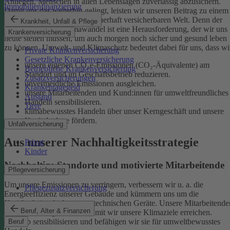
Anliegen, Menschen in allen Lebenslagen zuverlässig abzusichern.
Immobilienfinanzierung
Damit uns das weiterhin gelingt, leisten wir unseren Beitrag zu einem
gesunden Klima und einer dauerhaft versicherbaren Welt. Denn der
Krankheit, Unfall & Pflege
menschgemachte Klimawandel ist eine Herausforderung, der wir uns
Krankenversicherung
heute stellen müssen, um auch morgen noch sicher und gesund leben
zu können.
Umwelt- und Klimaschutz bedeutet dabei für uns, dass wi
Private Krankenversicherung
Gesetzliche Krankenversicherung
unsere eigenen CO₂e-Emissionen (CO₂-Äquivalente) am
Betriebliche Krankenversicherung
Standort und im Geschäftsbetrieb reduzieren.
Zusatzversicherungen
unvermeidliche Emissionen ausgleichen.
Krankentagegeld
unsere Mitarbeitenden und Kund:innen für umweltfreundliches
Ausland
Handeln sensibilisieren.
Tiere
klimabewusstes Handeln über unser Kerngeschäft und unsere
Kapitalanlage fördern.
Unfallversicherung
Aus unserer Nachhaltigkeitsstrategie
Privat
Kinder
Nachhaltige Standorte und motivierte Mitarbeitende
Pflegeversicherung
Um unsere Emissionen zu verringern, verbessern wir u. a. die
Pflegezusatzversicherung
Energieeffizienz unserer Gebäude und kümmern uns um die
Kreislaufwirtschaft unserer technischen Geräte.
Unsere Mitarbeitende
Beruf, Alter & Finanzen
sind ein wichtiger Hebel, damit wir unsere Klimaziele erreichen.
Deshalb sensibilisieren und befähigen wir sie für umweltbewusstes
Beruf