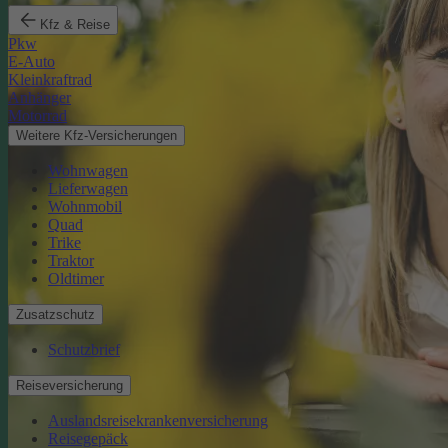
Kfz & Reise
Pkw
E-Auto
Kleinkraftrad
Anhänger
Motorrad
Weitere Kfz-Versicherungen
Wohnwagen
Lieferwagen
Wohnmobil
Quad
Trike
Traktor
Oldtimer
Zusatzschutz
Schutzbrief
Reiseversicherung
Auslandsreisekrankenversicherung
Reisegepäck