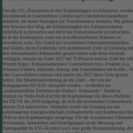
Um die CO₂-Emissionen in den Kapitalanlagen zu reduzieren, werde
Investitionen in Unternehmen (Aktien und Unternehmensanleihen)
reduziert, die keine Strategien zur Transformation besitzen. Wir gehen
hier bewusst den Weg, die Klimastrategien der Zielunternehmen
individuell zu bewerten und nicht nur Emissionswerte zu betrachten,
da in der Konsequenz sonst nur in kohlenstoffarme Sektoren zu
investieren wäre.
Der Anteil der investierten Unternehmensanleihen
und Aktien, deren Emittenten sich ambitionierte Ziele im Einklang mi
den internationalen Klimazielen gesetzt haben und diese ernsthaft
verfolgen, müssen bis Ende 2027 bei 70 Prozent und bis 2040 bei 10
Prozent liegen. Emissionsintensive Unternehmen bzw. Projekte (u.a.
Sektoren Utilities, Materials, Energy und Unternehmen mit Kohle-, Ö
oder Gasvorhaben) müssen sich bereits bis 2027 diese Ziele gesetzt
haben. Die Mindestanforderung an die Ziele – die von der
Ratingagentur ISS ESG überprüft werden – ist hierbei das
„wahrscheinliche Erreichen der Pariser+ Klimaziele“. Damit ist
implizit ein Netto-Null-Ziel für die Kapitalanlage für dieses Portfolio
der DEVK bis 2050 festgelegt, da sich alle investierten Unternehmen
diesem Ziel unterwerfen. Weiterhin wurde ein Ausstieg aus der
kohlebasierten Energiewirtschaft (Abbaubetriebe und Kraftwerke) bis
2040 in den Kapitalanlagen festgelegt.
Für die Assetklassen Alternati
Investments, Immobilien und Beteiligungen ist die Messung und
Datenqualität im ESG-Kontext noch eine große Herausforderung, der