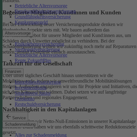
Handeln.
Betriebliche Altersvorsorge
Berufsunfähigkeitsversicherung
Begeisterte Mitglieder, Kundinnen und Kunden
Grundfähigkeitsversicherung
Krankentagegeld
Bei der Entwicklung neuer Versicherungsprodukte denken wir
ökologische Aspekte stets mit. Wir bauen außerdem das
Altersvorsorge
Präventionsangebot für unsere Mitglieder und Kund:innen aus, um
Schäden durch Unwetter möglichst zu verhindern.
Bei der
Risikolebensversicherung
Schadenregulierung wollen wir zukünftig noch mehr auf Reparaturen
Sterbegeldversicherung
setzen, anstatt Ersatzteile einfach auszutauschen.
Betriebliche Altersvorsorge
Rente ZukunftPlus
Tatkraft für die Gesellschaft
Finanzen
Über unser tägliches Geschäft hinaus unterstützen wir die
Mobilitätswende, indem wir umweltfreundliche Mobilitätslösungen
Immobilienfinanzierung
fördern. Außerdem engagieren wir uns für Projekte und Initiativen, di
Investmentfonds
sich dem Klimaschutz widmen. Dabei setzen wir auf langfristige
SmartInvest Junior
Partnerschaften und regionales Engagement.
Girokonto
Restschuldversicherung
Nachhaltigkeit in den Kapitalanlagen
Service
Bis 2050 wollen wir Netto-Null-Emissionen in unserer Kapitalanlage
Schadenmeldung
erreichen. Dazu haben wir uns ebenfalls schrittweise Reduktionsziele
gesetzt.
Alles zur Schadenmeldung