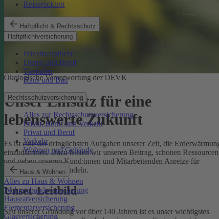
Reiserücktritt
Haftpflicht & Rechtsschutz
Haftpflichtversicherung
Privathaftpflicht
Dienst und Beruf
Tierhalter
Ökologische Verantwortung der DEVK
Haus und Bau
Unser Einsatz für eine
Rechtsschutzversicherung
Alles zur Rechtsschutzversicherung
lebenswerte Zukunft
Privat, Beruf und Verkehr
Privat und Beruf
Verkehr
Es ist eine der dringlichsten Aufgaben unserer Zeit, die Erderwärmun
Wohnen und Gebäude
einzudämmen. Dazu leisten wir unseren Beitrag, schonen Ressourcen
und geben unseren Kund:innen und Mitarbeitenden Anreize für
umweltbewusstes Handeln.
Haus & Wohnen
Alles zu Haus & Wohnen
Unser Leitbild
Wohngebäudeversicherung
Hausratversicherung
Elementarversicherung
Seit unserer Gründung vor über 140 Jahren ist es unser wichtigstes
Glasversicherung