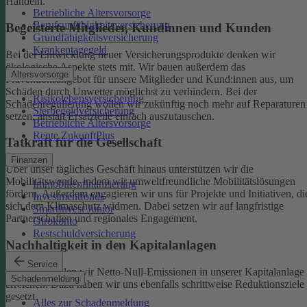
Handeln.
Betriebliche Altersvorsorge
Berufsunfähigkeitsversicherung
Begeisterte Mitglieder, Kundinnen und Kunden
Grundfähigkeitsversicherung
Krankentagegeld
Bei der Entwicklung neuer Versicherungsprodukte denken wir
ökologische Aspekte stets mit. Wir bauen außerdem das
Altersvorsorge
Präventionsangebot für unsere Mitglieder und Kund:innen aus, um
Schäden durch Unwetter möglichst zu verhindern.
Bei der
Risikolebensversicherung
Schadenregulierung wollen wir zukünftig noch mehr auf Reparaturen
Sterbegeldversicherung
setzen, anstatt Ersatzteile einfach auszutauschen.
Betriebliche Altersvorsorge
Rente ZukunftPlus
Tatkraft für die Gesellschaft
Finanzen
Über unser tägliches Geschäft hinaus unterstützen wir die
Mobilitätswende, indem wir umweltfreundliche Mobilitätslösungen
Immobilienfinanzierung
fördern. Außerdem engagieren wir uns für Projekte und Initiativen, di
Investmentfonds
sich dem Klimaschutz widmen. Dabei setzen wir auf langfristige
SmartInvest Junior
Partnerschaften und regionales Engagement.
Girokonto
Restschuldversicherung
Nachhaltigkeit in den Kapitalanlagen
Service
Bis 2050 wollen wir Netto-Null-Emissionen in unserer Kapitalanlage
Schadenmeldung
erreichen. Dazu haben wir uns ebenfalls schrittweise Reduktionsziele
gesetzt.
Alles zur Schadenmeldung