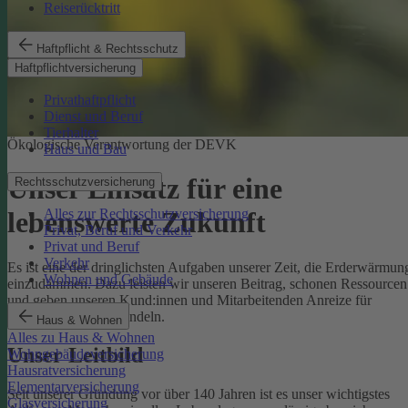
Reiserücktritt
Haftpflicht & Rechtsschutz
Haftpflichtversicherung
Privathaftpflicht
Dienst und Beruf
Tierhalter
Ökologische Verantwortung der DEVK
Haus und Bau
Unser Einsatz für eine
Rechtsschutzversicherung
Alles zur Rechtsschutzversicherung
lebenswerte Zukunft
Privat, Beruf und Verkehr
Privat und Beruf
Verkehr
Es ist eine der dringlichsten Aufgaben unserer Zeit, die Erderwärmun
Wohnen und Gebäude
einzudämmen. Dazu leisten wir unseren Beitrag, schonen Ressourcen
und geben unseren Kund:innen und Mitarbeitenden Anreize für
umweltbewusstes Handeln.
Haus & Wohnen
Alles zu Haus & Wohnen
Unser Leitbild
Wohngebäudeversicherung
Hausratversicherung
Elementarversicherung
Seit unserer Gründung vor über 140 Jahren ist es unser wichtigstes
Glasversicherung