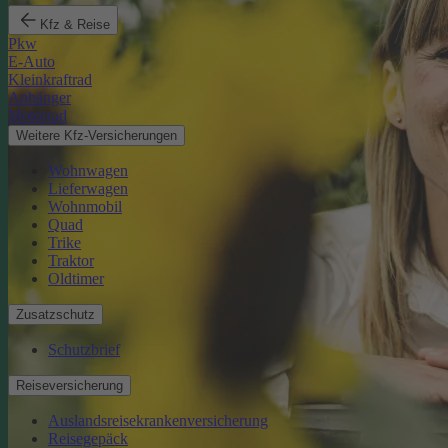
Kfz & Reise
Pkw
E-Auto
Kleinkraftrad
Anhänger
Motorrad
Weitere Kfz-Versicherungen
Wohnwagen
Lieferwagen
Wohnmobil
Quad
Trike
Traktor
Oldtimer
Zusatzschutz
Schutzbrief
Reiseversicherung
Auslandsreisekrankenversicherung
Reisegepäck