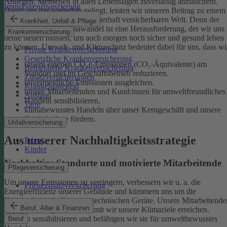
Anliegen, Menschen in allen Lebenslagen zuverlässig abzusichern.
Immobilienfinanzierung
Damit uns das weiterhin gelingt, leisten wir unseren Beitrag zu einem
gesunden Klima und einer dauerhaft versicherbaren Welt. Denn der
Krankheit, Unfall & Pflege
menschgemachte Klimawandel ist eine Herausforderung, der wir uns
Krankenversicherung
heute stellen müssen, um auch morgen noch sicher und gesund leben
zu können.
Umwelt- und Klimaschutz bedeutet dabei für uns, dass wi
Private Krankenversicherung
Gesetzliche Krankenversicherung
unsere eigenen CO₂e-Emissionen (CO₂-Äquivalente) am
Betriebliche Krankenversicherung
Standort und im Geschäftsbetrieb reduzieren.
Zusatzversicherungen
unvermeidliche Emissionen ausgleichen.
Krankentagegeld
unsere Mitarbeitenden und Kund:innen für umweltfreundliches
Ausland
Handeln sensibilisieren.
Tiere
klimabewusstes Handeln über unser Kerngeschäft und unsere
Kapitalanlage fördern.
Unfallversicherung
Aus unserer Nachhaltigkeitsstrategie
Privat
Kinder
Nachhaltige Standorte und motivierte Mitarbeitende
Pflegeversicherung
Um unsere Emissionen zu verringern, verbessern wir u. a. die
Pflegezusatzversicherung
Energieeffizienz unserer Gebäude und kümmern uns um die
Kreislaufwirtschaft unserer technischen Geräte.
Unsere Mitarbeitende
Beruf, Alter & Finanzen
sind ein wichtiger Hebel, damit wir unsere Klimaziele erreichen.
Deshalb sensibilisieren und befähigen wir sie für umweltbewusstes
Beruf