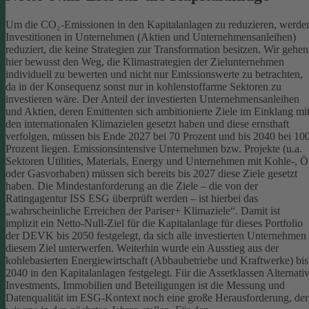
Um die CO₂-Emissionen in den Kapitalanlagen zu reduzieren, werde
Investitionen in Unternehmen (Aktien und Unternehmensanleihen)
reduziert, die keine Strategien zur Transformation besitzen. Wir gehen
hier bewusst den Weg, die Klimastrategien der Zielunternehmen
individuell zu bewerten und nicht nur Emissionswerte zu betrachten,
da in der Konsequenz sonst nur in kohlenstoffarme Sektoren zu
investieren wäre.
Der Anteil der investierten Unternehmensanleihen
und Aktien, deren Emittenten sich ambitionierte Ziele im Einklang mi
den internationalen Klimazielen gesetzt haben und diese ernsthaft
verfolgen, müssen bis Ende 2027 bei 70 Prozent und bis 2040 bei 10
Prozent liegen. Emissionsintensive Unternehmen bzw. Projekte (u.a.
Sektoren Utilities, Materials, Energy und Unternehmen mit Kohle-, Ö
oder Gasvorhaben) müssen sich bereits bis 2027 diese Ziele gesetzt
haben. Die Mindestanforderung an die Ziele – die von der
Ratingagentur ISS ESG überprüft werden – ist hierbei das
„wahrscheinliche Erreichen der Pariser+ Klimaziele“. Damit ist
implizit ein Netto-Null-Ziel für die Kapitalanlage für dieses Portfolio
der DEVK bis 2050 festgelegt, da sich alle investierten Unternehmen
diesem Ziel unterwerfen. Weiterhin wurde ein Ausstieg aus der
kohlebasierten Energiewirtschaft (Abbaubetriebe und Kraftwerke) bis
2040 in den Kapitalanlagen festgelegt.
Für die Assetklassen Alternati
Investments, Immobilien und Beteiligungen ist die Messung und
Datenqualität im ESG-Kontext noch eine große Herausforderung, der