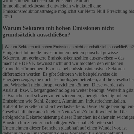
wir uns in den nächsten Jahren stellen. Für den
Immobiliendirektbestand entwickeln wir aktuell eine
Emissionsreduktionsstrategie möglichst zur Netto-Null-Erreichung bis
2050.
Warum Sektoren mit hohen Emissionen nicht
grundsätzlich ausschließen?
Warum Sektoren mit hohen Emissionen nicht grundsätzlich ausschließen?
Einige institutionelle Investor:innen meiden pauschal gewisse
Sektoren, um geringere Emissionskennzahlen auszuweisen – das
macht die DEVK bewusst nicht und wir möchten den einfachen
Grund hierfür nennen. Es muss bei emissionsintensiven Sektoren
differenziert werden. Es gibt Sektoren wie beispielsweise die
Energieerzeuger, die noch Technologien betreiben, auf die Gesellscha
und Wirtschaft nicht abrupt verzichten können. Diese werden als
Auslauf- bzw. Übergangstechnologien weiter benötigt.
Weiterhin gibt
es Branchen mit schwer zu reduzierenden, aber gleichzeitig hohen
Emissionen wie Stahl, Zement, Aluminium, Industriechemikalien,
Rohstofflieferketten und Schwerlastverkehr. Diese Dinge benötigt ein
Gesellschaft aber auch in einer Netto-Null-Zukunft weiterhin. Die
erfolgreiche Dekarbonisierung dieser Branchen ist daher ein wichtige
Baustein hin zu einer nachhaltigen Wirtschaft.
Bereiten sich
Unternehmen dieser Branchen glaubhaft auf einen Wandel vor, ist
daher auch die Finanzierung dieser Vorhaben für Wirtschaft und