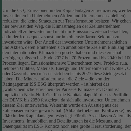
Um die CO₂-Emissionen in den Kapitalanlagen zu reduzieren, werde
Investitionen in Unternehmen (Aktien und Unternehmensanleihen)
reduziert, die keine Strategien zur Transformation besitzen. Wir gehen
hier bewusst den Weg, die Klimastrategien der Zielunternehmen
individuell zu bewerten und nicht nur Emissionswerte zu betrachten,
da in der Konsequenz sonst nur in kohlenstoffarme Sektoren zu
investieren wäre.
Der Anteil der investierten Unternehmensanleihen
und Aktien, deren Emittenten sich ambitionierte Ziele im Einklang mi
den internationalen Klimazielen gesetzt haben und diese ernsthaft
verfolgen, müssen bis Ende 2027 bei 70 Prozent und bis 2040 bei 10
Prozent liegen. Emissionsintensive Unternehmen bzw. Projekte (u.a.
Sektoren Utilities, Materials, Energy und Unternehmen mit Kohle-, Ö
oder Gasvorhaben) müssen sich bereits bis 2027 diese Ziele gesetzt
haben. Die Mindestanforderung an die Ziele – die von der
Ratingagentur ISS ESG überprüft werden – ist hierbei das
„wahrscheinliche Erreichen der Pariser+ Klimaziele“. Damit ist
implizit ein Netto-Null-Ziel für die Kapitalanlage für dieses Portfolio
der DEVK bis 2050 festgelegt, da sich alle investierten Unternehmen
diesem Ziel unterwerfen. Weiterhin wurde ein Ausstieg aus der
kohlebasierten Energiewirtschaft (Abbaubetriebe und Kraftwerke) bis
2040 in den Kapitalanlagen festgelegt.
Für die Assetklassen Alternati
Investments, Immobilien und Beteiligungen ist die Messung und
Datenqualität im ESG-Kontext noch eine große Herausforderung, der