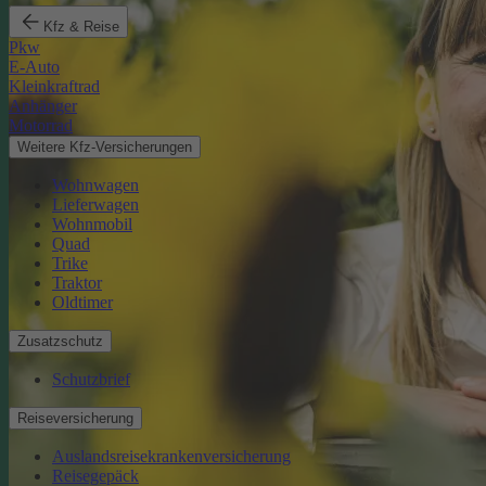
Kfz & Reise
Pkw
E-Auto
Kleinkraftrad
Anhänger
Motorrad
Weitere Kfz-Versicherungen
Wohnwagen
Lieferwagen
Wohnmobil
Quad
Trike
Traktor
Oldtimer
Zusatzschutz
Schutzbrief
Reiseversicherung
Auslandsreisekrankenversicherung
Reisegepäck