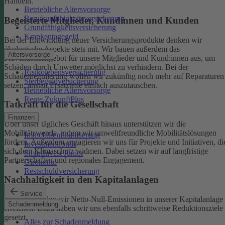
Handeln.
Betriebliche Altersvorsorge
Berufsunfähigkeitsversicherung
Begeisterte Mitglieder, Kundinnen und Kunden
Grundfähigkeitsversicherung
Krankentagegeld
Bei der Entwicklung neuer Versicherungsprodukte denken wir
ökologische Aspekte stets mit. Wir bauen außerdem das
Altersvorsorge
Präventionsangebot für unsere Mitglieder und Kund:innen aus, um
Schäden durch Unwetter möglichst zu verhindern.
Bei der
Risikolebensversicherung
Schadenregulierung wollen wir zukünftig noch mehr auf Reparaturen
Sterbegeldversicherung
setzen, anstatt Ersatzteile einfach auszutauschen.
Betriebliche Altersvorsorge
Rente ZukunftPlus
Tatkraft für die Gesellschaft
Finanzen
Über unser tägliches Geschäft hinaus unterstützen wir die
Mobilitätswende, indem wir umweltfreundliche Mobilitätslösungen
Immobilienfinanzierung
fördern. Außerdem engagieren wir uns für Projekte und Initiativen, di
Investmentfonds
sich dem Klimaschutz widmen. Dabei setzen wir auf langfristige
SmartInvest Junior
Partnerschaften und regionales Engagement.
Girokonto
Restschuldversicherung
Nachhaltigkeit in den Kapitalanlagen
Service
Bis 2050 wollen wir Netto-Null-Emissionen in unserer Kapitalanlage
Schadenmeldung
erreichen. Dazu haben wir uns ebenfalls schrittweise Reduktionsziele
gesetzt.
Alles zur Schadenmeldung