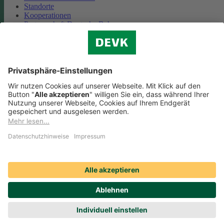
Standorte
Kooperationen
Partnerschaft Deutsche Bahn
Nachhaltigkeit
Cookie-Einstellungen
Datenschutz
Impressum
Streitbeilegung
Nutzungshinweise
EU-Transparenzverordnung
Compliance
Barrierefreiheit
Social Media Icons sowie Verlinkungen, die mit
gekennzeichnet
sind, führen auf externe Seiten. Die DEVK ist für die dortigen Inhalte
Nutzungsbedingungen und Datenschutzbestimmungen nicht
verantwortlich. Mehr dazu erfahren Sie unter
Datenschutz
.
© DEVK 2026