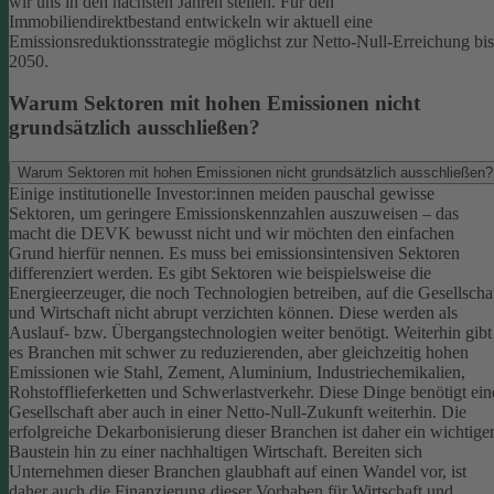
wir uns in den nächsten Jahren stellen. Für den
Immobiliendirektbestand entwickeln wir aktuell eine
Emissionsreduktionsstrategie möglichst zur Netto-Null-Erreichung bis
2050.
Warum Sektoren mit hohen Emissionen nicht
grundsätzlich ausschließen?
Warum Sektoren mit hohen Emissionen nicht grundsätzlich ausschließen?
Einige institutionelle Investor:innen meiden pauschal gewisse
Sektoren, um geringere Emissionskennzahlen auszuweisen – das
macht die DEVK bewusst nicht und wir möchten den einfachen
Grund hierfür nennen. Es muss bei emissionsintensiven Sektoren
differenziert werden. Es gibt Sektoren wie beispielsweise die
Energieerzeuger, die noch Technologien betreiben, auf die Gesellscha
und Wirtschaft nicht abrupt verzichten können. Diese werden als
Auslauf- bzw. Übergangstechnologien weiter benötigt.
Weiterhin gibt
es Branchen mit schwer zu reduzierenden, aber gleichzeitig hohen
Emissionen wie Stahl, Zement, Aluminium, Industriechemikalien,
Rohstofflieferketten und Schwerlastverkehr. Diese Dinge benötigt ein
Gesellschaft aber auch in einer Netto-Null-Zukunft weiterhin. Die
erfolgreiche Dekarbonisierung dieser Branchen ist daher ein wichtige
Baustein hin zu einer nachhaltigen Wirtschaft.
Bereiten sich
Unternehmen dieser Branchen glaubhaft auf einen Wandel vor, ist
daher auch die Finanzierung dieser Vorhaben für Wirtschaft und