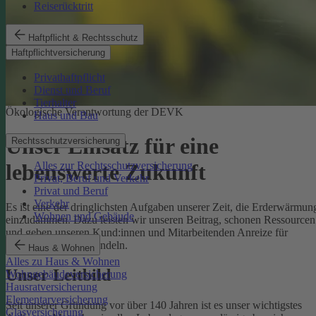
Reiserücktritt
Haftpflicht & Rechtsschutz
Haftpflichtversicherung
Privathaftpflicht
Dienst und Beruf
Tierhalter
Ökologische Verantwortung der DEVK
Haus und Bau
Unser Einsatz für eine
Rechtsschutzversicherung
Alles zur Rechtsschutzversicherung
lebenswerte Zukunft
Privat, Beruf und Verkehr
Privat und Beruf
Verkehr
Es ist eine der dringlichsten Aufgaben unserer Zeit, die Erderwärmun
Wohnen und Gebäude
einzudämmen. Dazu leisten wir unseren Beitrag, schonen Ressourcen
und geben unseren Kund:innen und Mitarbeitenden Anreize für
umweltbewusstes Handeln.
Haus & Wohnen
Alles zu Haus & Wohnen
Unser Leitbild
Wohngebäudeversicherung
Hausratversicherung
Elementarversicherung
Seit unserer Gründung vor über 140 Jahren ist es unser wichtigstes
Glasversicherung