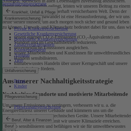
Anliegen, Menschen in allen Lebenslagen zuverlässig abzusichern.
Immobilienfinanzierung
Damit uns das weiterhin gelingt, leisten wir unseren Beitrag zu einem
gesunden Klima und einer dauerhaft versicherbaren Welt. Denn der
Krankheit, Unfall & Pflege
menschgemachte Klimawandel ist eine Herausforderung, der wir uns
Krankenversicherung
heute stellen müssen, um auch morgen noch sicher und gesund leben
zu können.
Umwelt- und Klimaschutz bedeutet dabei für uns, dass wi
Private Krankenversicherung
Gesetzliche Krankenversicherung
unsere eigenen CO₂e-Emissionen (CO₂-Äquivalente) am
Betriebliche Krankenversicherung
Standort und im Geschäftsbetrieb reduzieren.
Zusatzversicherungen
unvermeidliche Emissionen ausgleichen.
Krankentagegeld
unsere Mitarbeitenden und Kund:innen für umweltfreundliches
Ausland
Handeln sensibilisieren.
Tiere
klimabewusstes Handeln über unser Kerngeschäft und unsere
Kapitalanlage fördern.
Unfallversicherung
Aus unserer Nachhaltigkeitsstrategie
Privat
Kinder
Nachhaltige Standorte und motivierte Mitarbeitende
Pflegeversicherung
Um unsere Emissionen zu verringern, verbessern wir u. a. die
Pflegezusatzversicherung
Energieeffizienz unserer Gebäude und kümmern uns um die
Kreislaufwirtschaft unserer technischen Geräte.
Unsere Mitarbeitende
Beruf, Alter & Finanzen
sind ein wichtiger Hebel, damit wir unsere Klimaziele erreichen.
Deshalb sensibilisieren und befähigen wir sie für umweltbewusstes
Beruf