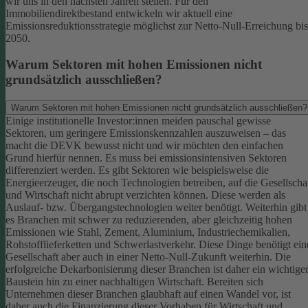
wir uns in den nächsten Jahren stellen. Für den
Immobiliendirektbestand entwickeln wir aktuell eine
Emissionsreduktionsstrategie möglichst zur Netto-Null-Erreichung bis
2050.
Warum Sektoren mit hohen Emissionen nicht
grundsätzlich ausschließen?
Warum Sektoren mit hohen Emissionen nicht grundsätzlich ausschließen?
Einige institutionelle Investor:innen meiden pauschal gewisse
Sektoren, um geringere Emissionskennzahlen auszuweisen – das
macht die DEVK bewusst nicht und wir möchten den einfachen
Grund hierfür nennen. Es muss bei emissionsintensiven Sektoren
differenziert werden. Es gibt Sektoren wie beispielsweise die
Energieerzeuger, die noch Technologien betreiben, auf die Gesellscha
und Wirtschaft nicht abrupt verzichten können. Diese werden als
Auslauf- bzw. Übergangstechnologien weiter benötigt.
Weiterhin gibt
es Branchen mit schwer zu reduzierenden, aber gleichzeitig hohen
Emissionen wie Stahl, Zement, Aluminium, Industriechemikalien,
Rohstofflieferketten und Schwerlastverkehr. Diese Dinge benötigt ein
Gesellschaft aber auch in einer Netto-Null-Zukunft weiterhin. Die
erfolgreiche Dekarbonisierung dieser Branchen ist daher ein wichtige
Baustein hin zu einer nachhaltigen Wirtschaft.
Bereiten sich
Unternehmen dieser Branchen glaubhaft auf einen Wandel vor, ist
daher auch die Finanzierung dieser Vorhaben für Wirtschaft und