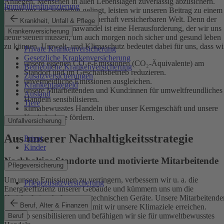
Anliegen, Menschen in allen Lebenslagen zuverlässig abzusichern.
Immobilienfinanzierung
Damit uns das weiterhin gelingt, leisten wir unseren Beitrag zu einem
gesunden Klima und einer dauerhaft versicherbaren Welt. Denn der
Krankheit, Unfall & Pflege
menschgemachte Klimawandel ist eine Herausforderung, der wir uns
Krankenversicherung
heute stellen müssen, um auch morgen noch sicher und gesund leben
zu können.
Umwelt- und Klimaschutz bedeutet dabei für uns, dass wi
Private Krankenversicherung
Gesetzliche Krankenversicherung
unsere eigenen CO₂e-Emissionen (CO₂-Äquivalente) am
Betriebliche Krankenversicherung
Standort und im Geschäftsbetrieb reduzieren.
Zusatzversicherungen
unvermeidliche Emissionen ausgleichen.
Krankentagegeld
unsere Mitarbeitenden und Kund:innen für umweltfreundliches
Ausland
Handeln sensibilisieren.
Tiere
klimabewusstes Handeln über unser Kerngeschäft und unsere
Kapitalanlage fördern.
Unfallversicherung
Aus unserer Nachhaltigkeitsstrategie
Privat
Kinder
Nachhaltige Standorte und motivierte Mitarbeitende
Pflegeversicherung
Um unsere Emissionen zu verringern, verbessern wir u. a. die
Pflegezusatzversicherung
Energieeffizienz unserer Gebäude und kümmern uns um die
Kreislaufwirtschaft unserer technischen Geräte.
Unsere Mitarbeitende
Beruf, Alter & Finanzen
sind ein wichtiger Hebel, damit wir unsere Klimaziele erreichen.
Deshalb sensibilisieren und befähigen wir sie für umweltbewusstes
Beruf