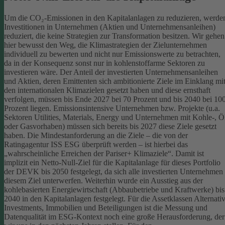
Um die CO₂-Emissionen in den Kapitalanlagen zu reduzieren, werde
Investitionen in Unternehmen (Aktien und Unternehmensanleihen)
reduziert, die keine Strategien zur Transformation besitzen. Wir gehen
hier bewusst den Weg, die Klimastrategien der Zielunternehmen
individuell zu bewerten und nicht nur Emissionswerte zu betrachten,
da in der Konsequenz sonst nur in kohlenstoffarme Sektoren zu
investieren wäre.
Der Anteil der investierten Unternehmensanleihen
und Aktien, deren Emittenten sich ambitionierte Ziele im Einklang mi
den internationalen Klimazielen gesetzt haben und diese ernsthaft
verfolgen, müssen bis Ende 2027 bei 70 Prozent und bis 2040 bei 10
Prozent liegen. Emissionsintensive Unternehmen bzw. Projekte (u.a.
Sektoren Utilities, Materials, Energy und Unternehmen mit Kohle-, Ö
oder Gasvorhaben) müssen sich bereits bis 2027 diese Ziele gesetzt
haben. Die Mindestanforderung an die Ziele – die von der
Ratingagentur ISS ESG überprüft werden – ist hierbei das
„wahrscheinliche Erreichen der Pariser+ Klimaziele“. Damit ist
implizit ein Netto-Null-Ziel für die Kapitalanlage für dieses Portfolio
der DEVK bis 2050 festgelegt, da sich alle investierten Unternehmen
diesem Ziel unterwerfen. Weiterhin wurde ein Ausstieg aus der
kohlebasierten Energiewirtschaft (Abbaubetriebe und Kraftwerke) bis
2040 in den Kapitalanlagen festgelegt.
Für die Assetklassen Alternati
Investments, Immobilien und Beteiligungen ist die Messung und
Datenqualität im ESG-Kontext noch eine große Herausforderung, der