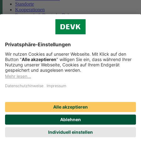
Standorte
Kooperationen
Partnerschaft Deutsche Bahn
Nachhaltigkeit
Cookie-Einstellungen
Datenschutz
Impressum
Streitbeilegung
Nutzungshinweise
EU-Transparenzverordnung
Compliance
Barrierefreiheit
Social Media Icons sowie Verlinkungen, die mit
gekennzeichnet
sind, führen auf externe Seiten. Die DEVK ist für die dortigen Inhalte
Nutzungsbedingungen und Datenschutzbestimmungen nicht
verantwortlich. Mehr dazu erfahren Sie unter
Datenschutz
.
© DEVK 2026