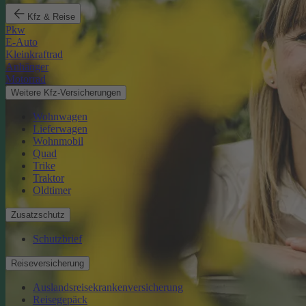
Kfz & Reise
Pkw
E-Auto
Kleinkraftrad
Anhänger
Motorrad
Weitere Kfz-Versicherungen
Wohnwagen
Lieferwagen
Wohnmobil
Quad
Trike
Traktor
Oldtimer
Zusatzschutz
Schutzbrief
Reiseversicherung
Auslandsreisekrankenversicherung
Reisegepäck