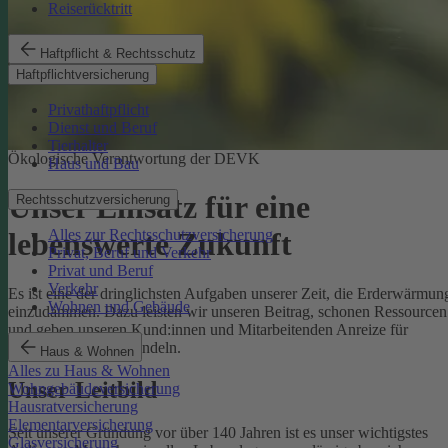
Reiserücktritt
Haftpflicht & Rechtsschutz
Haftpflichtversicherung
Privathaftpflicht
Dienst und Beruf
Tierhalter
Ökologische Verantwortung der DEVK
Haus und Bau
Unser Einsatz für eine
Rechtsschutzversicherung
Alles zur Rechtsschutzversicherung
lebenswerte Zukunft
Privat, Beruf und Verkehr
Privat und Beruf
Verkehr
Es ist eine der dringlichsten Aufgaben unserer Zeit, die Erderwärmun
Wohnen und Gebäude
einzudämmen. Dazu leisten wir unseren Beitrag, schonen Ressourcen
und geben unseren Kund:innen und Mitarbeitenden Anreize für
umweltbewusstes Handeln.
Haus & Wohnen
Alles zu Haus & Wohnen
Unser Leitbild
Wohngebäudeversicherung
Hausratversicherung
Elementarversicherung
Seit unserer Gründung vor über 140 Jahren ist es unser wichtigstes
Glasversicherung