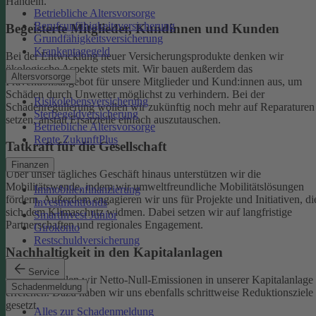
Handeln.
Betriebliche Altersvorsorge
Berufsunfähigkeitsversicherung
Begeisterte Mitglieder, Kundinnen und Kunden
Grundfähigkeitsversicherung
Krankentagegeld
Bei der Entwicklung neuer Versicherungsprodukte denken wir
ökologische Aspekte stets mit. Wir bauen außerdem das
Altersvorsorge
Präventionsangebot für unsere Mitglieder und Kund:innen aus, um
Schäden durch Unwetter möglichst zu verhindern.
Bei der
Risikolebensversicherung
Schadenregulierung wollen wir zukünftig noch mehr auf Reparaturen
Sterbegeldversicherung
setzen, anstatt Ersatzteile einfach auszutauschen.
Betriebliche Altersvorsorge
Rente ZukunftPlus
Tatkraft für die Gesellschaft
Finanzen
Über unser tägliches Geschäft hinaus unterstützen wir die
Mobilitätswende, indem wir umweltfreundliche Mobilitätslösungen
Immobilienfinanzierung
fördern. Außerdem engagieren wir uns für Projekte und Initiativen, di
Investmentfonds
sich dem Klimaschutz widmen. Dabei setzen wir auf langfristige
SmartInvest Junior
Partnerschaften und regionales Engagement.
Girokonto
Restschuldversicherung
Nachhaltigkeit in den Kapitalanlagen
Service
Bis 2050 wollen wir Netto-Null-Emissionen in unserer Kapitalanlage
Schadenmeldung
erreichen. Dazu haben wir uns ebenfalls schrittweise Reduktionsziele
gesetzt.
Alles zur Schadenmeldung