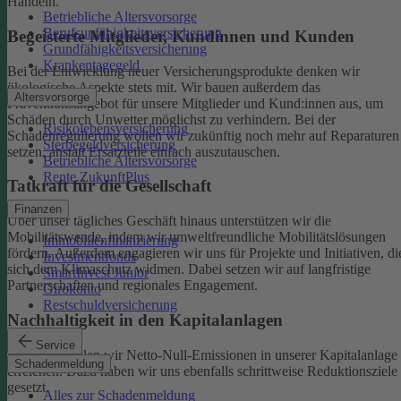
Handeln.
Betriebliche Altersvorsorge
Berufsunfähigkeitsversicherung
Begeisterte Mitglieder, Kundinnen und Kunden
Grundfähigkeitsversicherung
Krankentagegeld
Bei der Entwicklung neuer Versicherungsprodukte denken wir
ökologische Aspekte stets mit. Wir bauen außerdem das
Altersvorsorge
Präventionsangebot für unsere Mitglieder und Kund:innen aus, um
Schäden durch Unwetter möglichst zu verhindern.
Bei der
Risikolebensversicherung
Schadenregulierung wollen wir zukünftig noch mehr auf Reparaturen
Sterbegeldversicherung
setzen, anstatt Ersatzteile einfach auszutauschen.
Betriebliche Altersvorsorge
Rente ZukunftPlus
Tatkraft für die Gesellschaft
Finanzen
Über unser tägliches Geschäft hinaus unterstützen wir die
Mobilitätswende, indem wir umweltfreundliche Mobilitätslösungen
Immobilienfinanzierung
fördern. Außerdem engagieren wir uns für Projekte und Initiativen, di
Investmentfonds
sich dem Klimaschutz widmen. Dabei setzen wir auf langfristige
SmartInvest Junior
Partnerschaften und regionales Engagement.
Girokonto
Restschuldversicherung
Nachhaltigkeit in den Kapitalanlagen
Service
Bis 2050 wollen wir Netto-Null-Emissionen in unserer Kapitalanlage
Schadenmeldung
erreichen. Dazu haben wir uns ebenfalls schrittweise Reduktionsziele
gesetzt.
Alles zur Schadenmeldung