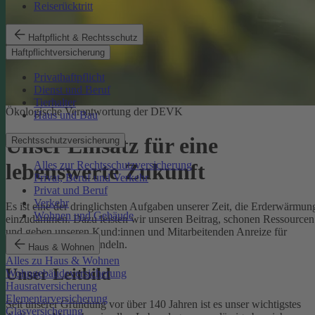
Reiserücktritt
Haftpflicht & Rechtsschutz
Haftpflichtversicherung
Privathaftpflicht
Dienst und Beruf
Tierhalter
Ökologische Verantwortung der DEVK
Haus und Bau
Unser Einsatz für eine
Rechtsschutzversicherung
Alles zur Rechtsschutzversicherung
lebenswerte Zukunft
Privat, Beruf und Verkehr
Privat und Beruf
Verkehr
Es ist eine der dringlichsten Aufgaben unserer Zeit, die Erderwärmun
Wohnen und Gebäude
einzudämmen. Dazu leisten wir unseren Beitrag, schonen Ressourcen
und geben unseren Kund:innen und Mitarbeitenden Anreize für
umweltbewusstes Handeln.
Haus & Wohnen
Alles zu Haus & Wohnen
Unser Leitbild
Wohngebäudeversicherung
Hausratversicherung
Elementarversicherung
Seit unserer Gründung vor über 140 Jahren ist es unser wichtigstes
Glasversicherung