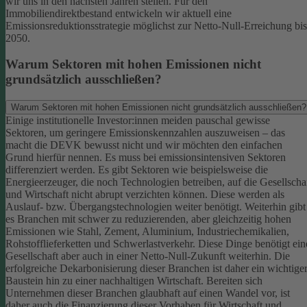
wir uns in den nächsten Jahren stellen. Für den
Immobiliendirektbestand entwickeln wir aktuell eine
Emissionsreduktionsstrategie möglichst zur Netto-Null-Erreichung bis
2050.
Warum Sektoren mit hohen Emissionen nicht
grundsätzlich ausschließen?
Warum Sektoren mit hohen Emissionen nicht grundsätzlich ausschließen?
Einige institutionelle Investor:innen meiden pauschal gewisse
Sektoren, um geringere Emissionskennzahlen auszuweisen – das
macht die DEVK bewusst nicht und wir möchten den einfachen
Grund hierfür nennen. Es muss bei emissionsintensiven Sektoren
differenziert werden. Es gibt Sektoren wie beispielsweise die
Energieerzeuger, die noch Technologien betreiben, auf die Gesellscha
und Wirtschaft nicht abrupt verzichten können. Diese werden als
Auslauf- bzw. Übergangstechnologien weiter benötigt.
Weiterhin gibt
es Branchen mit schwer zu reduzierenden, aber gleichzeitig hohen
Emissionen wie Stahl, Zement, Aluminium, Industriechemikalien,
Rohstofflieferketten und Schwerlastverkehr. Diese Dinge benötigt ein
Gesellschaft aber auch in einer Netto-Null-Zukunft weiterhin. Die
erfolgreiche Dekarbonisierung dieser Branchen ist daher ein wichtige
Baustein hin zu einer nachhaltigen Wirtschaft.
Bereiten sich
Unternehmen dieser Branchen glaubhaft auf einen Wandel vor, ist
daher auch die Finanzierung dieser Vorhaben für Wirtschaft und