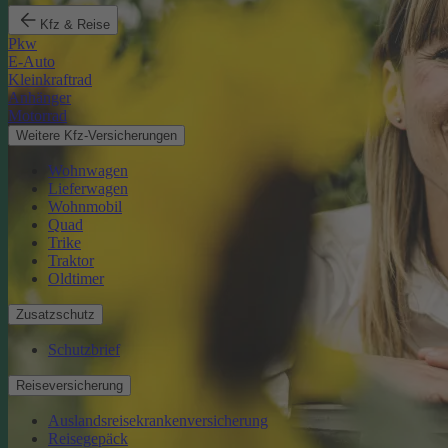
Kfz & Reise
Pkw
E-Auto
Kleinkraftrad
Anhänger
Motorrad
Weitere Kfz-Versicherungen
Wohnwagen
Lieferwagen
Wohnmobil
Quad
Trike
Traktor
Oldtimer
Zusatzschutz
Schutzbrief
Reiseversicherung
Auslandsreisekrankenversicherung
Reisegepäck