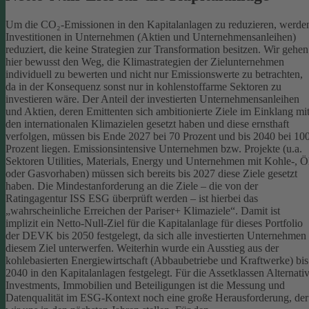
Um die CO₂-Emissionen in den Kapitalanlagen zu reduzieren, werde
Investitionen in Unternehmen (Aktien und Unternehmensanleihen)
reduziert, die keine Strategien zur Transformation besitzen. Wir gehen
hier bewusst den Weg, die Klimastrategien der Zielunternehmen
individuell zu bewerten und nicht nur Emissionswerte zu betrachten,
da in der Konsequenz sonst nur in kohlenstoffarme Sektoren zu
investieren wäre.
Der Anteil der investierten Unternehmensanleihen
und Aktien, deren Emittenten sich ambitionierte Ziele im Einklang mi
den internationalen Klimazielen gesetzt haben und diese ernsthaft
verfolgen, müssen bis Ende 2027 bei 70 Prozent und bis 2040 bei 10
Prozent liegen. Emissionsintensive Unternehmen bzw. Projekte (u.a.
Sektoren Utilities, Materials, Energy und Unternehmen mit Kohle-, Ö
oder Gasvorhaben) müssen sich bereits bis 2027 diese Ziele gesetzt
haben. Die Mindestanforderung an die Ziele – die von der
Ratingagentur ISS ESG überprüft werden – ist hierbei das
„wahrscheinliche Erreichen der Pariser+ Klimaziele“. Damit ist
implizit ein Netto-Null-Ziel für die Kapitalanlage für dieses Portfolio
der DEVK bis 2050 festgelegt, da sich alle investierten Unternehmen
diesem Ziel unterwerfen. Weiterhin wurde ein Ausstieg aus der
kohlebasierten Energiewirtschaft (Abbaubetriebe und Kraftwerke) bis
2040 in den Kapitalanlagen festgelegt.
Für die Assetklassen Alternati
Investments, Immobilien und Beteiligungen ist die Messung und
Datenqualität im ESG-Kontext noch eine große Herausforderung, der