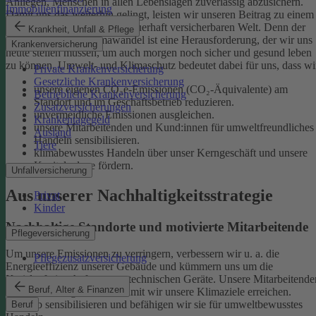
Anliegen, Menschen in allen Lebenslagen zuverlässig abzusichern.
Immobilienfinanzierung
Damit uns das weiterhin gelingt, leisten wir unseren Beitrag zu einem
gesunden Klima und einer dauerhaft versicherbaren Welt. Denn der
Krankheit, Unfall & Pflege
menschgemachte Klimawandel ist eine Herausforderung, der wir uns
Krankenversicherung
heute stellen müssen, um auch morgen noch sicher und gesund leben
zu können.
Umwelt- und Klimaschutz bedeutet dabei für uns, dass wi
Private Krankenversicherung
Gesetzliche Krankenversicherung
unsere eigenen CO₂e-Emissionen (CO₂-Äquivalente) am
Betriebliche Krankenversicherung
Standort und im Geschäftsbetrieb reduzieren.
Zusatzversicherungen
unvermeidliche Emissionen ausgleichen.
Krankentagegeld
unsere Mitarbeitenden und Kund:innen für umweltfreundliches
Ausland
Handeln sensibilisieren.
Tiere
klimabewusstes Handeln über unser Kerngeschäft und unsere
Kapitalanlage fördern.
Unfallversicherung
Aus unserer Nachhaltigkeitsstrategie
Privat
Kinder
Nachhaltige Standorte und motivierte Mitarbeitende
Pflegeversicherung
Um unsere Emissionen zu verringern, verbessern wir u. a. die
Pflegezusatzversicherung
Energieeffizienz unserer Gebäude und kümmern uns um die
Kreislaufwirtschaft unserer technischen Geräte.
Unsere Mitarbeitende
Beruf, Alter & Finanzen
sind ein wichtiger Hebel, damit wir unsere Klimaziele erreichen.
Deshalb sensibilisieren und befähigen wir sie für umweltbewusstes
Beruf