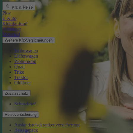
Kfz & Reise
Pkw
E-Auto
Kleinkraftrad
Anhänger
Motorrad
Weitere Kfz-Versicherungen
Wohnwagen
Lieferwagen
Wohnmobil
Quad
Trike
Traktor
Oldtimer
Zusatzschutz
Schutzbrief
Reiseversicherung
Auslandsreisekrankenversicherung
Reisegepäck