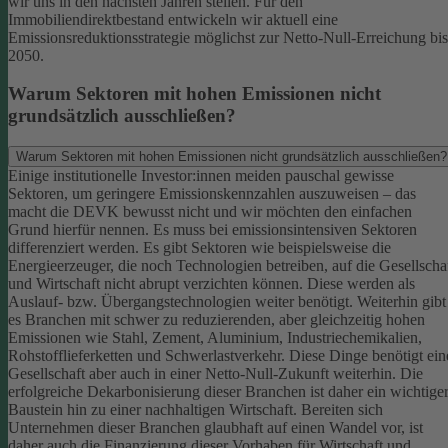
wir uns in den nächsten Jahren stellen. Für den
Immobiliendirektbestand entwickeln wir aktuell eine
Emissionsreduktionsstrategie möglichst zur Netto-Null-Erreichung bis
2050.
Warum Sektoren mit hohen Emissionen nicht
grundsätzlich ausschließen?
Warum Sektoren mit hohen Emissionen nicht grundsätzlich ausschließen?
Einige institutionelle Investor:innen meiden pauschal gewisse
Sektoren, um geringere Emissionskennzahlen auszuweisen – das
macht die DEVK bewusst nicht und wir möchten den einfachen
Grund hierfür nennen. Es muss bei emissionsintensiven Sektoren
differenziert werden. Es gibt Sektoren wie beispielsweise die
Energieerzeuger, die noch Technologien betreiben, auf die Gesellscha
und Wirtschaft nicht abrupt verzichten können. Diese werden als
Auslauf- bzw. Übergangstechnologien weiter benötigt.
Weiterhin gibt
es Branchen mit schwer zu reduzierenden, aber gleichzeitig hohen
Emissionen wie Stahl, Zement, Aluminium, Industriechemikalien,
Rohstofflieferketten und Schwerlastverkehr. Diese Dinge benötigt ein
Gesellschaft aber auch in einer Netto-Null-Zukunft weiterhin. Die
erfolgreiche Dekarbonisierung dieser Branchen ist daher ein wichtige
Baustein hin zu einer nachhaltigen Wirtschaft.
Bereiten sich
Unternehmen dieser Branchen glaubhaft auf einen Wandel vor, ist
daher auch die Finanzierung dieser Vorhaben für Wirtschaft und