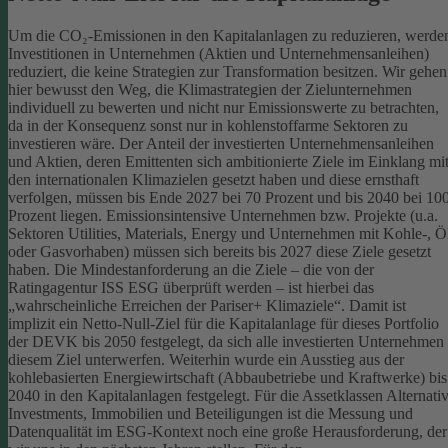
Um die CO₂-Emissionen in den Kapitalanlagen zu reduzieren, werde
Investitionen in Unternehmen (Aktien und Unternehmensanleihen)
reduziert, die keine Strategien zur Transformation besitzen. Wir gehen
hier bewusst den Weg, die Klimastrategien der Zielunternehmen
individuell zu bewerten und nicht nur Emissionswerte zu betrachten,
da in der Konsequenz sonst nur in kohlenstoffarme Sektoren zu
investieren wäre.
Der Anteil der investierten Unternehmensanleihen
und Aktien, deren Emittenten sich ambitionierte Ziele im Einklang mi
den internationalen Klimazielen gesetzt haben und diese ernsthaft
verfolgen, müssen bis Ende 2027 bei 70 Prozent und bis 2040 bei 10
Prozent liegen. Emissionsintensive Unternehmen bzw. Projekte (u.a.
Sektoren Utilities, Materials, Energy und Unternehmen mit Kohle-, Ö
oder Gasvorhaben) müssen sich bereits bis 2027 diese Ziele gesetzt
haben. Die Mindestanforderung an die Ziele – die von der
Ratingagentur ISS ESG überprüft werden – ist hierbei das
„wahrscheinliche Erreichen der Pariser+ Klimaziele“. Damit ist
implizit ein Netto-Null-Ziel für die Kapitalanlage für dieses Portfolio
der DEVK bis 2050 festgelegt, da sich alle investierten Unternehmen
diesem Ziel unterwerfen. Weiterhin wurde ein Ausstieg aus der
kohlebasierten Energiewirtschaft (Abbaubetriebe und Kraftwerke) bis
2040 in den Kapitalanlagen festgelegt.
Für die Assetklassen Alternati
Investments, Immobilien und Beteiligungen ist die Messung und
Datenqualität im ESG-Kontext noch eine große Herausforderung, der