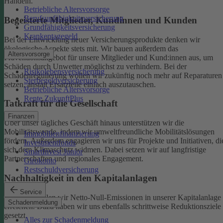
Handeln.
Betriebliche Altersvorsorge
Berufsunfähigkeitsversicherung
Begeisterte Mitglieder, Kundinnen und Kunden
Grundfähigkeitsversicherung
Krankentagegeld
Bei der Entwicklung neuer Versicherungsprodukte denken wir
ökologische Aspekte stets mit. Wir bauen außerdem das
Altersvorsorge
Präventionsangebot für unsere Mitglieder und Kund:innen aus, um
Schäden durch Unwetter möglichst zu verhindern.
Bei der
Risikolebensversicherung
Schadenregulierung wollen wir zukünftig noch mehr auf Reparaturen
Sterbegeldversicherung
setzen, anstatt Ersatzteile einfach auszutauschen.
Betriebliche Altersvorsorge
Rente ZukunftPlus
Tatkraft für die Gesellschaft
Finanzen
Über unser tägliches Geschäft hinaus unterstützen wir die
Mobilitätswende, indem wir umweltfreundliche Mobilitätslösungen
Immobilienfinanzierung
fördern. Außerdem engagieren wir uns für Projekte und Initiativen, di
Investmentfonds
sich dem Klimaschutz widmen. Dabei setzen wir auf langfristige
SmartInvest Junior
Partnerschaften und regionales Engagement.
Girokonto
Restschuldversicherung
Nachhaltigkeit in den Kapitalanlagen
Service
Bis 2050 wollen wir Netto-Null-Emissionen in unserer Kapitalanlage
Schadenmeldung
erreichen. Dazu haben wir uns ebenfalls schrittweise Reduktionsziele
gesetzt.
Alles zur Schadenmeldung