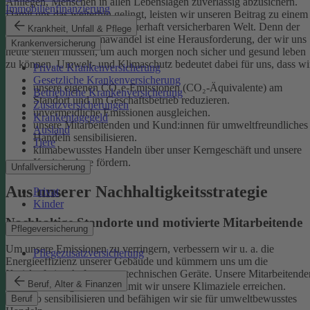
Anliegen, Menschen in allen Lebenslagen zuverlässig abzusichern.
Immobilienfinanzierung
Damit uns das weiterhin gelingt, leisten wir unseren Beitrag zu einem
gesunden Klima und einer dauerhaft versicherbaren Welt. Denn der
Krankheit, Unfall & Pflege
menschgemachte Klimawandel ist eine Herausforderung, der wir uns
Krankenversicherung
heute stellen müssen, um auch morgen noch sicher und gesund leben
zu können.
Umwelt- und Klimaschutz bedeutet dabei für uns, dass wi
Private Krankenversicherung
Gesetzliche Krankenversicherung
unsere eigenen CO₂e-Emissionen (CO₂-Äquivalente) am
Betriebliche Krankenversicherung
Standort und im Geschäftsbetrieb reduzieren.
Zusatzversicherungen
unvermeidliche Emissionen ausgleichen.
Krankentagegeld
unsere Mitarbeitenden und Kund:innen für umweltfreundliches
Ausland
Handeln sensibilisieren.
Tiere
klimabewusstes Handeln über unser Kerngeschäft und unsere
Kapitalanlage fördern.
Unfallversicherung
Aus unserer Nachhaltigkeitsstrategie
Privat
Kinder
Nachhaltige Standorte und motivierte Mitarbeitende
Pflegeversicherung
Um unsere Emissionen zu verringern, verbessern wir u. a. die
Pflegezusatzversicherung
Energieeffizienz unserer Gebäude und kümmern uns um die
Kreislaufwirtschaft unserer technischen Geräte.
Unsere Mitarbeitende
Beruf, Alter & Finanzen
sind ein wichtiger Hebel, damit wir unsere Klimaziele erreichen.
Deshalb sensibilisieren und befähigen wir sie für umweltbewusstes
Beruf