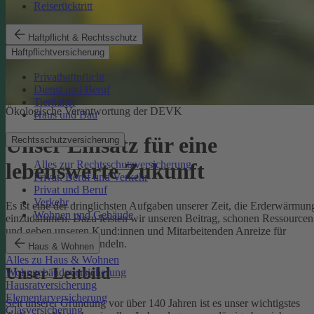
Reiserücktritt
Haftpflicht & Rechtsschutz
Haftpflichtversicherung
Privathaftpflicht
Dienst und Beruf
Tierhalter
Ökologische Verantwortung der DEVK
Haus und Bau
Unser Einsatz für eine
Rechtsschutzversicherung
Alles zur Rechtsschutzversicherung
lebenswerte Zukunft
Privat, Beruf und Verkehr
Privat und Beruf
Verkehr
Es ist eine der dringlichsten Aufgaben unserer Zeit, die Erderwärmun
Wohnen und Gebäude
einzudämmen. Dazu leisten wir unseren Beitrag, schonen Ressourcen
und geben unseren Kund:innen und Mitarbeitenden Anreize für
umweltbewusstes Handeln.
Haus & Wohnen
Alles zu Haus & Wohnen
Unser Leitbild
Wohngebäudeversicherung
Hausratversicherung
Elementarversicherung
Seit unserer Gründung vor über 140 Jahren ist es unser wichtigstes
Glasversicherung